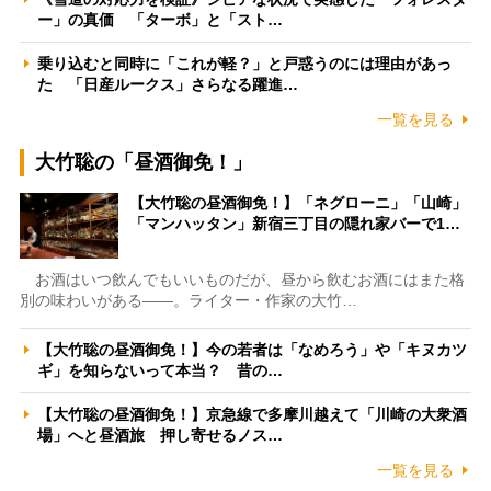
ー」の真価 「ターボ」と「スト…
乗り込むと同時に「これが軽？」と戸惑うのには理由があっ
た 「日産ルークス」さらなる躍進…
一覧を見る
大竹聡の「昼酒御免！」
【大竹聡の昼酒御免！】「ネグローニ」「山崎」
「マンハッタン」新宿三丁目の隠れ家バーで1…
お酒はいつ飲んでもいいものだが、昼から飲むお酒にはまた格
別の味わいがある――。ライター・作家の大竹…
【大竹聡の昼酒御免！】今の若者は「なめろう」や「キヌカツ
ギ」を知らないって本当？ 昔の…
【大竹聡の昼酒御免！】京急線で多摩川越えて「川崎の大衆酒
場」へと昼酒旅 押し寄せるノス…
一覧を見る