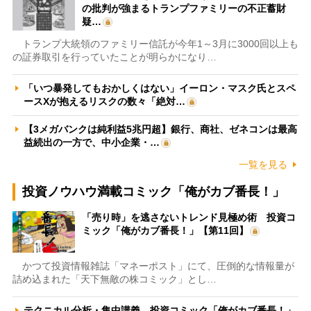
の批判が強まるトランプファミリーの不正蓄財
疑…
トランプ大統領のファミリー信託が今年1～3月に3000回以上も
の証券取引を行っていたことが明らかになり…
「いつ暴発してもおかしくはない」イーロン・マスク氏とスペ
ースXが抱えるリスクの数々「絶対…
【3メガバンクは純利益5兆円超】銀行、商社、ゼネコンは最高
益続出の一方で、中小企業・…
一覧を見る
投資ノウハウ満載コミック「俺がカブ番長！」
「売り時」を逃さないトレンド見極め術 投資コ
ミック「俺がカブ番長！」【第11回】
かつて投資情報雑誌「マネーポスト」にて、圧倒的な情報量が
詰め込まれた「天下無敵の株コミック」とし…
テクニカル分析・集中講義 投資コミック「俺がカブ番長！」