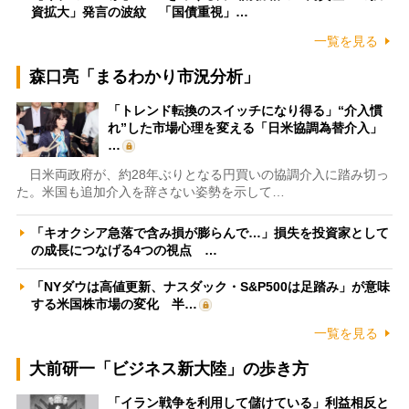
資拡大」発言の波紋 「国債重視」…
一覧を見る
森口亮「まるわかり市況分析」
「トレンド転換のスイッチになり得る」“介入慣
れ”した市場心理を変える「日米協調為替介入」
…
日米両政府が、約28年ぶりとなる円買いの協調介入に踏み切っ
た。米国も追加介入を辞さない姿勢を示して…
「キオクシア急落で含み損が膨らんで…」損失を投資家として
の成長につなげる4つの視点 …
「NYダウは高値更新、ナスダック・S&P500は足踏み」が意味
する米国株市場の変化 半…
一覧を見る
大前研一「ビジネス新大陸」の歩き方
「イラン戦争を利用して儲けている」利益相反と