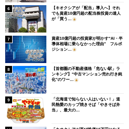
【キオクシアが「配当」導入へ】それ
6
でも資産10億円超の配当株投資の達人
が「買う…
資産10億円超の投資家が明かす“AI・半
7
導体相場に乗らなかった理由” フルポ
ジション…
【首都圏の不動産価格「危ない駅」ラ
8
ンキング】“中古マンション売れ行き鈍
化”のワー…
「北海道で知らない人はいない！」道
9
民熱愛のカップ焼きそば「やきそば弁
当」、最大の…