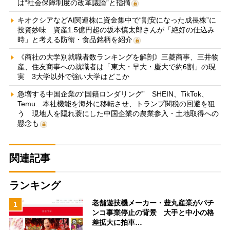
は“社会保障制度の改革議論”と指摘
キオクシアなどAI関連株に資金集中で“割安になった成長株”に
投資妙味 資産1.5億円超の坂本慎太郎さんが「絶好の仕込み
時」と考える防衛・食品銘柄を紹介
《商社の大学別就職者数ランキングを解剖》三菱商事、三井物
産、住友商事への就職者は「東大・早大・慶大で約6割」の現
実 3大学以外で強い大学はどこか
急増する中国企業の“国籍ロンダリング” SHEIN、TikTok、
Temu…本社機能を海外に移転させ、トランプ関税の回避を狙
う 現地人を隠れ蓑にした中国企業の農業参入・土地取得への
懸念も
関連記事
ランキング
老舗遊技機メーカー・豊丸産業がパチ
1
ンコ事業停止の背景 大手と中小の格
差拡大に拍車…