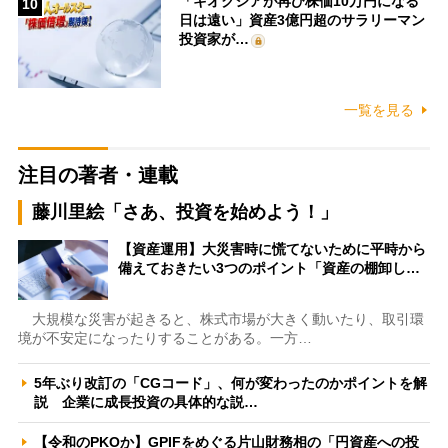
「キオクシアが再び株価10万円になる
10
日は遠い」資産3億円超のサラリーマン
投資家が…
一覧を見る
注目の著者・連載
藤川里絵「さあ、投資を始めよう！」
【資産運用】大災害時に慌てないために平時から
備えておきたい3つのポイント「資産の棚卸し…
大規模な災害が起きると、株式市場が大きく動いたり、取引環
境が不安定になったりすることがある。一方…
5年ぶり改訂の「CGコード」、何が変わったのかポイントを解
説 企業に成長投資の具体的な説…
【令和のPKOか】GPIFをめぐる片山財務相の「円資産への投