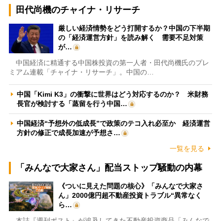
田代尚機のチャイナ・リサーチ
厳しい経済情勢をどう打開するか？中国の下半期
の「経済運営方針」を読み解く 需要不足対策
が…
中国経済に精通する中国株投資の第一人者・田代尚機氏のプレ
ミアム連載「チャイナ・リサーチ」。中国の…
中国「Kimi K3」の衝撃に世界はどう対応するのか？ 米財務
長官が検討する「蒸留を行う中国…
中国経済“予想外の低成長”で政策のテコ入れ必至か 経済運営
方針の修正で成長加速が予想さ…
一覧を見る
「みんなで大家さん」配当ストップ騒動の内幕
《ついに見えた問題の核心》「みんなで大家さ
ん」2000億円超不動産投資トラブル“異常なく
ら…
本誌『週刊ポスト』が追及してきた不動産投資商品「みんなで