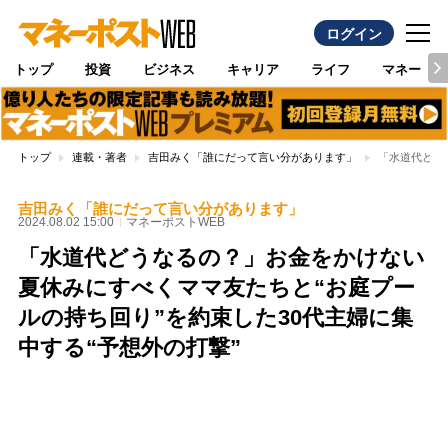
ログイン
トップ
投資
ビジネス
キャリア
ライフ
マネー
トップ
連載・著者
吉田みく「誰にだって言い分があります」
「水道代どう
吉田みく「誰にだって言い分があります」
2024.08.02 15:00
マネーポストWEB
「水道代どうなるの？」お金をかけない
夏休みにすべくママ友たちと“お庭プー
ルの持ち回り”を約束した30代主婦に集
中する“予想外の打撃”
Loaded
:
100.00%
/
Unmute