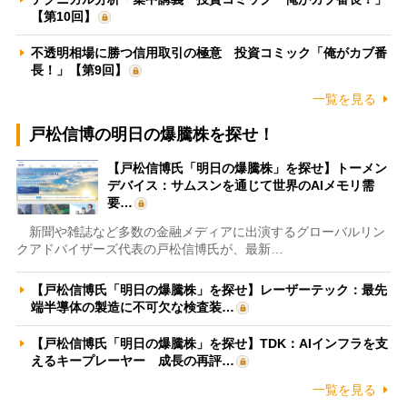
【第10回】
不透明相場に勝つ信用取引の極意 投資コミック「俺がカブ番
長！」【第9回】
一覧を見る
戸松信博の明日の爆騰株を探せ！
【戸松信博氏「明日の爆騰株」を探せ】トーメン
デバイス：サムスンを通じて世界のAIメモリ需
要…
新聞や雑誌など多数の金融メディアに出演するグローバルリン
クアドバイザーズ代表の戸松信博氏が、最新…
【戸松信博氏「明日の爆騰株」を探せ】レーザーテック：最先
端半導体の製造に不可欠な検査装…
【戸松信博氏「明日の爆騰株」を探せ】TDK：AIインフラを支
えるキープレーヤー 成長の再評…
一覧を見る