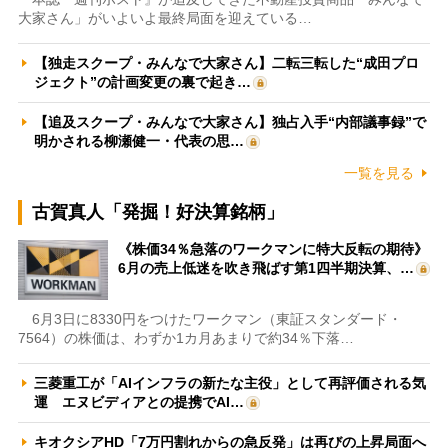
大家さん」がいよいよ最終局面を迎えている…
【独走スクープ・みんなで大家さん】二転三転した“成田プロ
ジェクト”の計画変更の裏で起き…
【追及スクープ・みんなで大家さん】独占入手“内部議事録”で
明かされる柳瀬健一・代表の思…
一覧を見る
古賀真人「発掘！好決算銘柄」
《株価34％急落のワークマンに特大反転の期待》
6月の売上低迷を吹き飛ばす第1四半期決算、…
6月3日に8330円をつけたワークマン（東証スタンダード・
7564）の株価は、わずか1カ月あまりで約34％下落…
三菱重工が「AIインフラの新たな主役」として再評価される気
運 エヌビディアとの提携でAI…
キオクシアHD「7万円割れからの急反発」は再びの上昇局面へ