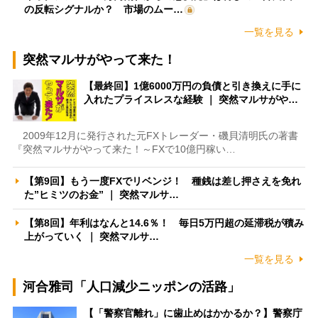
の反転シグナルか？ 市場のムー…
一覧を見る
突然マルサがやって来た！
【最終回】1億6000万円の負債と引き換えに手に
入れたプライスレスな経験 ｜ 突然マルサがや…
2009年12月に発行された元FXトレーダー・磯貝清明氏の著書
『突然マルサがやって来た！～FXで10億円稼い…
【第9回】もう一度FXでリベンジ！ 種銭は差し押さえを免れ
た”ヒミツのお金” ｜ 突然マルサ…
【第8回】年利はなんと14.6％！ 毎日5万円超の延滞税が積み
上がっていく ｜ 突然マルサ…
一覧を見る
河合雅司「人口減少ニッポンの活路」
【「警察官離れ」に歯止めはかかるか？】警察庁