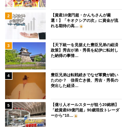
【資産10億円超・かんちさんが厳
2
選！】「キオクシアの次」に資金が流
れる期待の高…
【天下統一を見据えた豊臣兄弟の経済
3
政策】秀吉が弟・秀長を紀伊に転封し
た納得の事情…
豊臣兄弟は転戦続きでなぜ軍費が続い
4
たのか？ 信長亡き後、秀吉・秀長の
突出した経済…
【億り人オールスターが狙う20銘柄】
5
「総資産69億円超」90歳現役トレーダ
ーから“10…