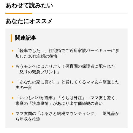
あわせて読みたい
あなたにオススメ
関連記事
「軽率でした…」住宅街でご近所家族バーベキューに参
加した30代主婦の後悔
もうモンペにはこりごり！保育園の保護者に配られた
「怒りの緊急プリント」
「あなたの家に霊が…」と脅してくるママ友を撃退した
夫の一言
「いつもパパが洗車」「うちは外注」…ママ友も驚く、
家庭の「洗車事情」があぶり出す価値観の違い
ママ友間の「ふるさと納税マウンティング」 返礼品か
ら年収を推測