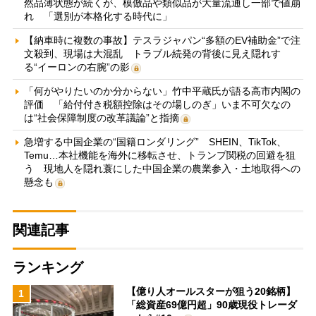
然品薄状態が続くが、模倣品や類似品が大量流通し一部で値崩
れ 「選別が本格化する時代に」
【納車時に複数の事故】テスラジャパン“多額のEV補助金”で注
文殺到、現場は大混乱 トラブル続発の背後に見え隠れす
る“イーロンの右腕”の影
「何がやりたいのか分からない」竹中平蔵氏が語る高市内閣の
評価 「給付付き税額控除はその場しのぎ」いま不可欠なの
は“社会保障制度の改革議論”と指摘
急増する中国企業の“国籍ロンダリング” SHEIN、TikTok、
Temu…本社機能を海外に移転させ、トランプ関税の回避を狙
う 現地人を隠れ蓑にした中国企業の農業参入・土地取得への
懸念も
関連記事
ランキング
【億り人オールスターが狙う20銘柄】
1
「総資産69億円超」90歳現役トレーダ