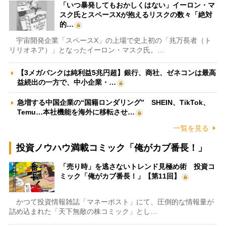
「いつ暴発してもおかしくはない」イーロン・マ
スク氏とスペースXが抱えるリスクの数々「絶対
的…
宇宙開発企業「スペースX」の上場で史上初の「兆万長者（ト
リリオネア）」となったイーロン・マスク氏。…
【3メガバンクは純利益5兆円超】銀行、商社、ゼネコンは最高
益続出の一方で、中小企業・…
急増する中国企業の“国籍ロンダリング” SHEIN、TikTok、
Temu…本社機能を海外に移転させ…
一覧を見る
投資ノウハウ満載コミック「俺がカブ番長！」
「売り時」を逃さないトレンド見極め術 投資コ
ミック「俺がカブ番長！」【第11回】
かつて投資情報雑誌「マネーポスト」にて、圧倒的な情報量が
詰め込まれた「天下無敵の株コミック」とし…