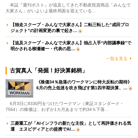
本誌『週刊ポスト』が追及してきた不動産投資商品「みんなで
大家さん」がいよいよ最終局面を迎えている…
【独走スクープ・みんなで大家さん】二転三転した“成田プロ
ジェクト”の計画変更の裏で起き…
【追及スクープ・みんなで大家さん】独占入手“内部議事録”で
明かされる柳瀬健一・代表の思…
一覧を見る
古賀真人「発掘！好決算銘柄」
《株価34％急落のワークマンに特大反転の期待》
6月の売上低迷を吹き飛ばす第1四半期決算、…
6月3日に8330円をつけたワークマン（東証スタンダード・
7564）の株価は、わずか1カ月あまりで約34％下落…
三菱重工が「AIインフラの新たな主役」として再評価される気
運 エヌビディアとの提携でAI…