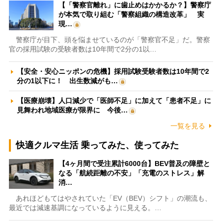
【「警察官離れ」に歯止めはかかるか？】警察庁
が本気で取り組む「警察組織の構造改革」 実
現…
警察庁が目下、頭を悩ませているのが「警察官不足」だ。警察
官の採用試験の受験者数は10年間で2分の1以…
【安全・安心ニッポンの危機】採用試験受験者数は10年間で2
分の1以下に！ 出生数減がも…
【医療崩壊】人口減少で「医師不足」に加えて「患者不足」に
見舞われ地域医療が限界に 今後…
一覧を見る
快適クルマ生活 乗ってみた、使ってみた
【4ヶ月間で受注累計6000台】BEV普及の障壁と
なる「航続距離の不安」「充電のストレス」解
消…
あれほどもてはやされていた「EV（BEV）シフト」の潮流も、
最近では減速基調になっているように見える。…