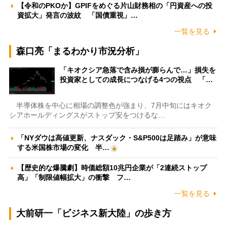
【令和のPKOか】GPIFをめぐる片山財務相の「円資産への投
資拡大」発言の波紋 「国債重視」…
一覧を見る
森口亮「まるわかり市況分析」
「キオクシア急落で含み損が膨らんで…」損失を
投資家としての成長につなげる4つの視点 「…
半導体株を中心に相場の調整色が強まり、7月中旬にはキオク
シアホールディングスがストップ安をつけるな…
「NYダウは高値更新、ナスダック・S&P500は足踏み」が意味
する米国株市場の変化 半…
【歴史的な爆騰劇】時価総額10兆円企業が「2連続ストップ
高」「制限値幅拡大」の衝撃 フ…
一覧を見る
大前研一「ビジネス新大陸」の歩き方