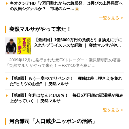
キオクシアHD「7万円割れからの急反発」は再びの上昇局面へ
の反転シグナルか？ 市場のムー…
一覧を見る
突然マルサがやって来た！
【最終回】1億6000万円の負債と引き換えに手に
入れたプライスレスな経験 ｜ 突然マルサがや…
2009年12月に発行された元FXトレーダー・磯貝清明氏の著書
『突然マルサがやって来た！～FXで10億円稼い…
【第9回】もう一度FXでリベンジ！ 種銭は差し押さえを免れ
た”ヒミツのお金” ｜ 突然マルサ…
【第8回】年利はなんと14.6％！ 毎日5万円超の延滞税が積み
上がっていく ｜ 突然マルサ…
一覧を見る
河合雅司「人口減少ニッポンの活路」