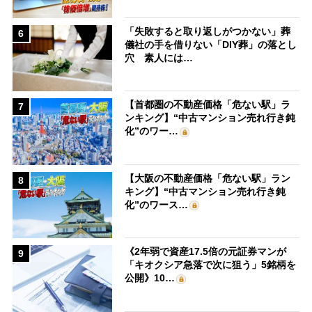
「失敗すると取り返しがつかない」葬
6
儀社の手を借りない「DIY葬」の落とし
穴 素人には…
【首都圏の不動産価格「危ない駅」ラ
7
ンキング】“中古マンション売れ行き鈍
化”のワー…
【大阪の不動産価格「危ない駅」ラン
8
キング】“中古マンション売れ行き鈍
化”のワース…
《2年弱で資産17.5倍の元証券マンが
9
「キオクシア急落で次に狙う」5銘柄を
公開》10…