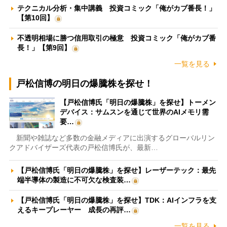
テクニカル分析・集中講義 投資コミック「俺がカブ番長！」
【第10回】
不透明相場に勝つ信用取引の極意 投資コミック「俺がカブ番
長！」【第9回】
一覧を見る
戸松信博の明日の爆騰株を探せ！
【戸松信博氏「明日の爆騰株」を探せ】トーメン
デバイス：サムスンを通じて世界のAIメモリ需
要…
新聞や雑誌など多数の金融メディアに出演するグローバルリン
クアドバイザーズ代表の戸松信博氏が、最新…
【戸松信博氏「明日の爆騰株」を探せ】レーザーテック：最先
端半導体の製造に不可欠な検査装…
【戸松信博氏「明日の爆騰株」を探せ】TDK：AIインフラを支
えるキープレーヤー 成長の再評…
一覧を見る