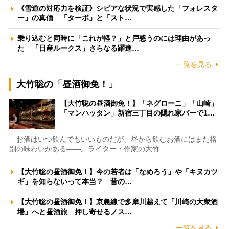
《雪道の対応力を検証》シビアな状況で実感した「フォレスタ
ー」の真価 「ターボ」と「スト…
乗り込むと同時に「これが軽？」と戸惑うのには理由があっ
た 「日産ルークス」さらなる躍進…
一覧を見る
大竹聡の「昼酒御免！」
【大竹聡の昼酒御免！】「ネグローニ」「山崎」
「マンハッタン」新宿三丁目の隠れ家バーで1…
お酒はいつ飲んでもいいものだが、昼から飲むお酒にはまた格
別の味わいがある――。ライター・作家の大竹…
【大竹聡の昼酒御免！】今の若者は「なめろう」や「キヌカツ
ギ」を知らないって本当？ 昔の…
【大竹聡の昼酒御免！】京急線で多摩川越えて「川崎の大衆酒
場」へと昼酒旅 押し寄せるノス…
一覧を見る