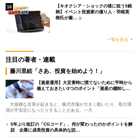
【キオクシア・ショックの後に狙う5銘
10
柄】イベント投資家の億り人・羽根英
樹氏が厳…
一覧を見る
注目の著者・連載
藤川里絵「さあ、投資を始めよう！」
【資産運用】大災害時に慌てないために平時から
備えておきたい3つのポイント「資産の棚卸し…
大規模な災害が起きると、株式市場が大きく動いたり、取引環
境が不安定になったりすることがある。一方…
5年ぶり改訂の「CGコード」、何が変わったのかポイントを解
説 企業に成長投資の具体的な説…