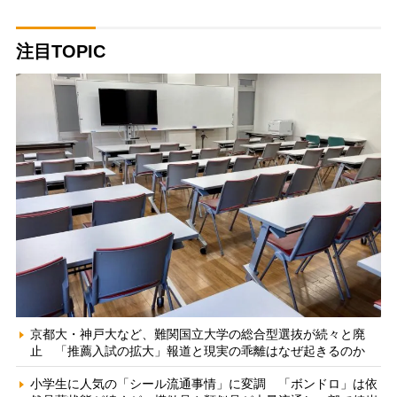
注目TOPIC
京都大・神戸大など、難関国立大学の総合型選抜が続々と廃
止 「推薦入試の拡大」報道と現実の乖離はなぜ起きるのか
小学生に人気の「シール流通事情」に変調 「ボンドロ」は依