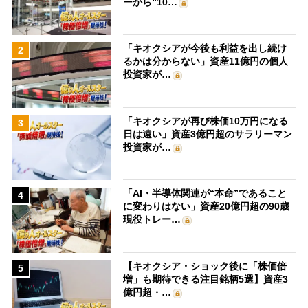
ーから“10…
「キオクシアが今後も利益を出し続け
2
るかは分からない」資産11億円の個人
投資家が…
「キオクシアが再び株価10万円になる
3
日は遠い」資産3億円超のサラリーマン
投資家が…
「AI・半導体関連が“本命”であること
4
に変わりはない」資産20億円超の90歳
現役トレー…
【キオクシア・ショック後に「株価倍
5
増」も期待できる注目銘柄5選】資産3
億円超・…