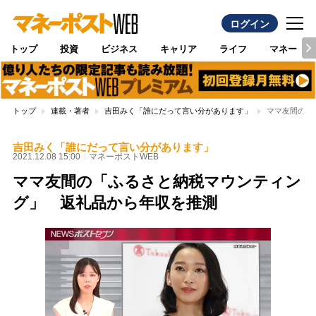
ログイン
トップ
投資
ビジネス
キャリア
ライフ
マネー
トップ
連載・著者
吉田みく「誰にだって言い分があります」
ママ友間の「
吉田みく「誰にだって言い分があります」
2021.12.08 15:00
マネーポストWEB
ママ友間の「ふるさと納税マウンティン
グ」 返礼品から年収を推測