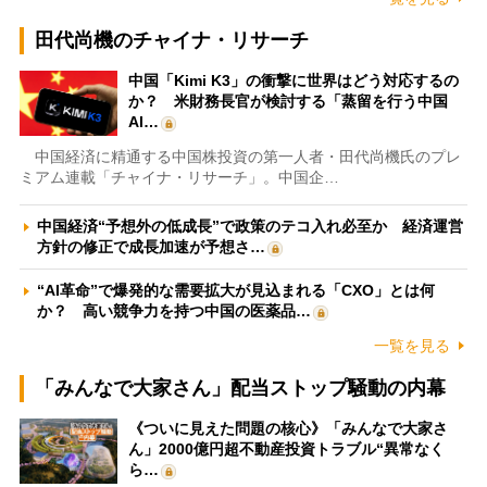
田代尚機のチャイナ・リサーチ
中国「Kimi K3」の衝撃に世界はどう対応するの
か？ 米財務長官が検討する「蒸留を行う中国
AI…
中国経済に精通する中国株投資の第一人者・田代尚機氏のプレ
ミアム連載「チャイナ・リサーチ」。中国企…
中国経済“予想外の低成長”で政策のテコ入れ必至か 経済運営
方針の修正で成長加速が予想さ…
“AI革命”で爆発的な需要拡大が見込まれる「CXO」とは何
か？ 高い競争力を持つ中国の医薬品…
一覧を見る
「みんなで大家さん」配当ストップ騒動の内幕
《ついに見えた問題の核心》「みんなで大家さ
ん」2000億円超不動産投資トラブル“異常なく
ら…