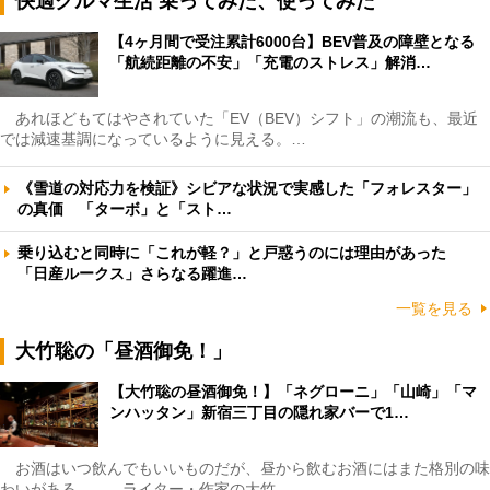
快適クルマ生活 乗ってみた、使ってみた
【4ヶ月間で受注累計6000台】BEV普及の障壁となる
「航続距離の不安」「充電のストレス」解消…
あれほどもてはやされていた「EV（BEV）シフト」の潮流も、最近
では減速基調になっているように見える。…
《雪道の対応力を検証》シビアな状況で実感した「フォレスター」
の真価 「ターボ」と「スト…
乗り込むと同時に「これが軽？」と戸惑うのには理由があった
「日産ルークス」さらなる躍進…
一覧を見る
大竹聡の「昼酒御免！」
【大竹聡の昼酒御免！】「ネグローニ」「山崎」「マ
ンハッタン」新宿三丁目の隠れ家バーで1…
お酒はいつ飲んでもいいものだが、昼から飲むお酒にはまた格別の味
わいがある――。ライター・作家の大竹…