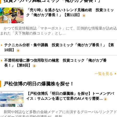
投資ノウハウ満載コミック「俺がカブ番長！」
「売り時」を逃さないトレンド見極め術 投資コミッ
ク「俺がカブ番長！」【第11回】
かつて投資情報雑誌「マネーポスト」にて、圧倒的な情報量が詰め込
まれた「天下無敵の株コミック」とし…
テクニカル分析・集中講義 投資コミック「俺がカブ番長！」【第
10回】
不透明相場に勝つ信用取引の極意 投資コミック「俺がカブ番
長！」【第9回】
一覧を見る
戸松信博の明日の爆騰株を探せ！
【戸松信博氏「明日の爆騰株」を探せ】トーメンデバ
イス：サムスンを通じて世界のAIメモリ需要…
新聞や雑誌など多数の金融メディアに出演するグローバルリンクアド
バイザーズ代表の戸松信博氏が、最新…