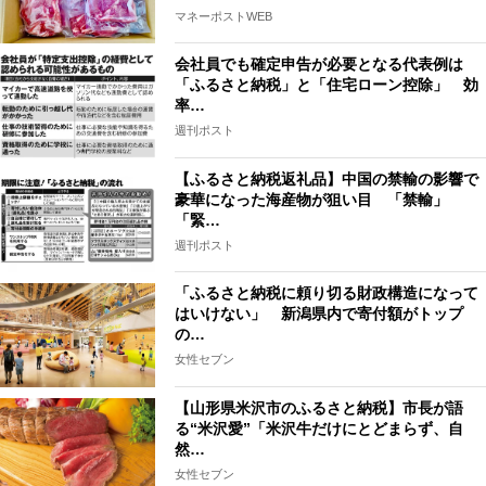
マネーポストWEB
会社員でも確定申告が必要となる代表例は
「ふるさと納税」と「住宅ローン控除」 効
率…
週刊ポスト
【ふるさと納税返礼品】中国の禁輸の影響で
豪華になった海産物が狙い目 「禁輸」
「緊…
週刊ポスト
「ふるさと納税に頼り切る財政構造になって
はいけない」 新潟県内で寄付額がトップ
の…
女性セブン
【山形県米沢市のふるさと納税】市長が語
る“米沢愛”「米沢牛だけにとどまらず、自
然…
女性セブン