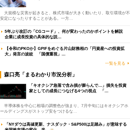
大規模な災害が起きると、株式市場が大きく動いたり、取引環境が不
安定になったりすることがある。一方…
5年ぶり改訂の「CGコード」、何が変わったのかポイントを解説
企業に成長投資の具体的な説…
【令和のPKOか】GPIFをめぐる片山財務相の「円資産への投資拡
大」発言の波紋 「国債重視」…
一覧を見る
森口亮「まるわかり市況分析」
「キオクシア急落で含み損が膨らんで…」損失を投資
家としての成長につなげる4つの視点 「…
半導体株を中心に相場の調整色が強まり、7月中旬にはキオクシアホ
ールディングスがストップ安をつけるな…
「NYダウは高値更新、ナスダック・S&P500は足踏み」が意味する
米国株市場の変化 半…