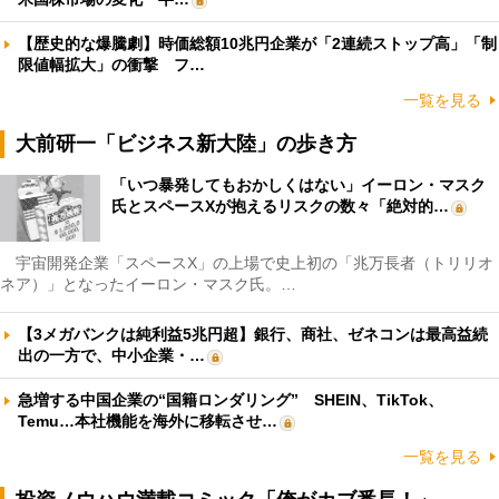
【歴史的な爆騰劇】時価総額10兆円企業が「2連続ストップ高」「制
限値幅拡大」の衝撃 フ…
一覧を見る
大前研一「ビジネス新大陸」の歩き方
「いつ暴発してもおかしくはない」イーロン・マスク
氏とスペースXが抱えるリスクの数々「絶対的…
宇宙開発企業「スペースX」の上場で史上初の「兆万長者（トリリオ
ネア）」となったイーロン・マスク氏。…
【3メガバンクは純利益5兆円超】銀行、商社、ゼネコンは最高益続
出の一方で、中小企業・…
急増する中国企業の“国籍ロンダリング” SHEIN、TikTok、
Temu…本社機能を海外に移転させ…
一覧を見る