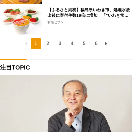
【ふるさと納税】福島県いわき市、処理水放
出後に寄付件数16倍に増加 「“いわき常…
女性セブン
1
2
3
4
5
6
注目TOPIC