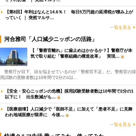
【第8回】年利はなんと14.6％！ 毎日5万円超の延滞税が積み上が
っていく ｜ 突然マルサ…
一覧を見る
河合雅司「人口減少ニッポンの活路」
【「警察官離れ」に歯止めはかかるか？】警察庁が本
気で取り組む「警察組織の構造改革」 実現…
警察庁が目下、頭を悩ませているのが「警察官不足」だ。警察官の採
用試験の受験者数は10年間で2分の1以…
【安全・安心ニッポンの危機】採用試験受験者数は10年間で2分の1
以下に！ 出生数減がも…
【医療崩壊】人口減少で「医師不足」に加えて「患者不足」に見舞
われ地域医療が限界に 今後…
一覧を見る