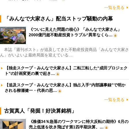
一覧を見る
「みんなで大家さん」配当ストップ騒動の内幕
《ついに見えた問題の核心》「みんなで大家さん」
2000億円超不動産投資トラブル“異常なくら…
本誌『週刊ポスト』が追及してきた不動産投資商品「みんなで大家さ
ん」がいよいよ最終局面を迎えている…
【独走スクープ・みんなで大家さん】二転三転した“成田プロジェク
ト”の計画変更の裏で起き…
【追及スクープ・みんなで大家さん】独占入手“内部議事録”で明か
される柳瀬健一・代表の思…
一覧を見る
古賀真人「発掘！好決算銘柄」
《株価34％急落のワークマンに特大反転の期待》6月の
売上低迷を吹き飛ばす第1四半期決算、…