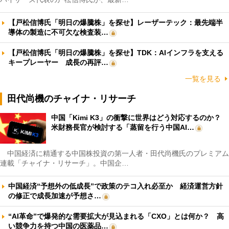
【戸松信博氏「明日の爆騰株」を探せ】レーザーテック：最先端半
導体の製造に不可欠な検査装…
【戸松信博氏「明日の爆騰株」を探せ】TDK：AIインフラを支える
キープレーヤー 成長の再評…
一覧を見る
田代尚機のチャイナ・リサーチ
中国「Kimi K3」の衝撃に世界はどう対応するのか？
米財務長官が検討する「蒸留を行う中国AI…
中国経済に精通する中国株投資の第一人者・田代尚機氏のプレミアム
連載「チャイナ・リサーチ」。中国企…
中国経済“予想外の低成長”で政策のテコ入れ必至か 経済運営方針
の修正で成長加速が予想さ…
“AI革命”で爆発的な需要拡大が見込まれる「CXO」とは何か？ 高
い競争力を持つ中国の医薬品…