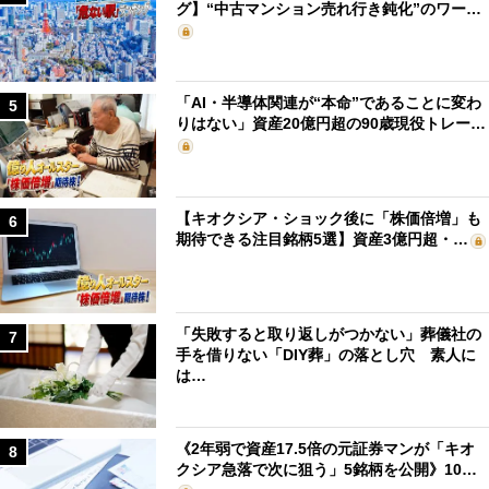
グ】“中古マンション売れ行き鈍化”のワー…
「AI・半導体関連が“本命”であることに変わ
5
りはない」資産20億円超の90歳現役トレー…
【キオクシア・ショック後に「株価倍増」も
6
期待できる注目銘柄5選】資産3億円超・…
「失敗すると取り返しがつかない」葬儀社の
7
手を借りない「DIY葬」の落とし穴 素人に
は…
《2年弱で資産17.5倍の元証券マンが「キオ
8
クシア急落で次に狙う」5銘柄を公開》10…