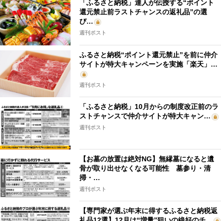
「ふるさと納税」達人が伝授する“ポイント
還元禁止前ラストチャンスの返礼品”の選
び…
週刊ポスト
ふるさと納税“ポイント還元禁止”を前に仲介
サイトが特大キャンペーンを実施「楽天」…
週刊ポスト
「ふるさと納税」10月からの制度改正前のラ
ストチャンスで仲介サイトが特大キャン…
週刊ポスト
【お墓の放置は絶対NG】無縁墓になると遺
骨が取り出せなくなる可能性 墓参り・清
掃・…
週刊ポスト
【専門家が選ぶ年末に得するふるさと納税返
礼品12選】12月は“増量”狙いの絶好のチ…