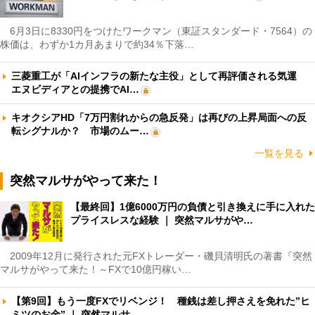
6月3日に8330円をつけたワークマン（東証スタンダード・7564）の
株価は、わずか1カ月あまりで約34％下落…
三菱重工が「AIインフラの新たな主役」として再評価される気運
エヌビディアとの提携でAI…
キオクシアHD「7万円割れからの急反発」は再びの上昇局面への反
転シグナルか？ 市場のムー…
一覧を見る
突然マルサがやって来た！
【最終回】1億6000万円の負債と引き換えに手に入れた
プライスレスな経験 ｜ 突然マルサがや…
2009年12月に発行された元FXトレーダー・磯貝清明氏の著書『突然
マルサがやって来た！～FXで10億円稼い…
【第9回】もう一度FXでリベンジ！ 種銭は差し押さえを免れた”ヒ
ミツのお金” ｜ 突然マルサ…