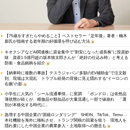
【75歳をすぎたらやめること】ベストセラー『定年後』著者・楠木
新氏が指南する老年期の好循環を呼び込む方法
キオクシアなどAI関連株に資金集中で“割安になった成長株”に投資妙
味 資産1.5億円超の坂本慎太郎さんが「絶好の仕込み時」と考える
防衛・食品銘柄を紹介
【納車時に複数の事故】テスラジャパン“多額のEV補助金”で注文殺
到、現場は大混乱 トラブル続発の背後に見え隠れする“イーロンの
右腕”の影
小学生に人気の「シール流通事情」に変調 「ボンドロ」は依然品
薄状態が続くが、模倣品や類似品が大量流通し一部で値崩れ 「選
別が本格化する時代に」
急増する中国企業の“国籍ロンダリング” SHEIN、TikTok、Temu…
本社機能を海外に移転させ、トランプ関税の回避を狙う 現地人を
隠れ蓑にした中国企業の農業参入・土地取得への懸念も