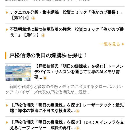
テクニカル分析・集中講義 投資コミック「俺がカブ番長！」
【第10回】
不透明相場に勝つ信用取引の極意 投資コミック「俺がカブ番
長！」【第9回】
一覧を見る
戸松信博の明日の爆騰株を探せ！
【戸松信博氏「明日の爆騰株」を探せ】トーメン
デバイス：サムスンを通じて世界のAIメモリ需
要…
新聞や雑誌など多数の金融メディアに出演するグローバルリン
クアドバイザーズ代表の戸松信博氏が、最新…
【戸松信博氏「明日の爆騰株」を探せ】レーザーテック：最先
端半導体の製造に不可欠な検査装…
【戸松信博氏「明日の爆騰株」を探せ】TDK：AIインフラを支
えるキープレーヤー 成長の再評…