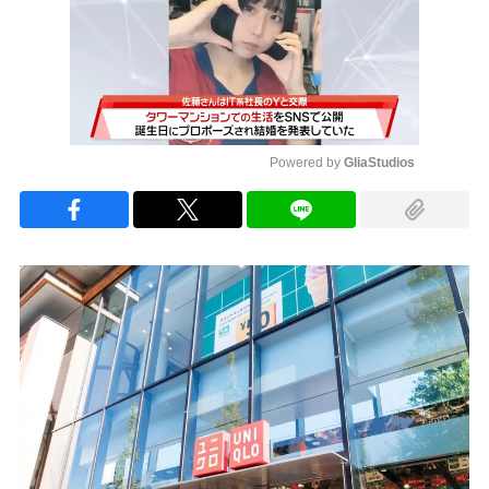
Powered by 
GliaStudios
Mute