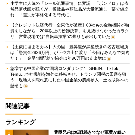
小学生に人気の「シール流通事情」に変調 「ボンドロ」は依
然品薄状態が続くが、模倣品や類似品が大量流通し一部で値崩
れ 「選別が本格化する時代に」
【クレジット決済代行・全東信が破産】63社もの金融機関が融
資をしながら「20年以上の粉飾決算」を見抜けなかったカラク
リ 営業現場では“自転車操業”の焦りも表出していた
【土俵に埋まるカネ】大の里、豊昇龍が黒星続きの名古屋場所
は「懸賞金2826万円」が下位力士に渡り「今日はみんなで焼肉
だ！」 金星4個配給で協会は年96万円の支出増に
急増する中国企業の“国籍ロンダリング” SHEIN、TikTok、
Temu…本社機能を海外に移転させ、トランプ関税の回避を狙
う 現地人を隠れ蓑にした中国企業の農業参入・土地取得への
懸念も
関連記事
ランキング
豊臣兄弟は転戦続きでなぜ軍費が続い
1