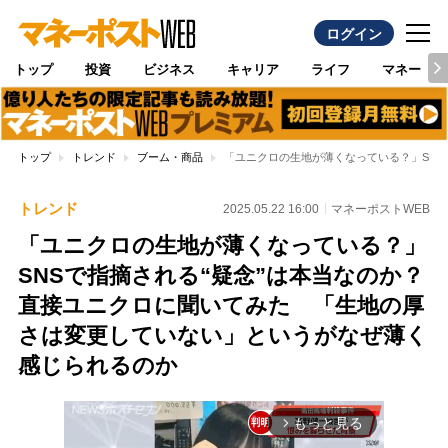
ログイン
トップ
投資
ビジネス
キャリア
ライフ
マネー
トップ
トレンド
ブーム・商品
「ユニクロの生地が薄くなっている？」SN
トレンド
2025.05.22 16:00
マネーポストWEB
「ユニクロの生地が薄くなっている？」
SNSで指摘される“疑念”は本当なのか？
直接ユニクロに聞いてみた 「生地の厚
さは変更していない」というがなぜ薄く
感じられるのか
もっと見る
arrow_forward_ios