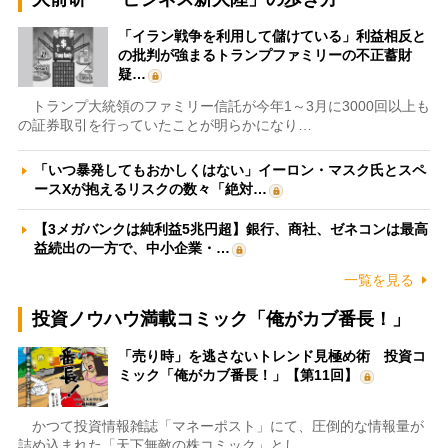
「イラン戦争を利用して儲けている」利益相反と
の批判が強まるトランプファミリーの不正蓄財
疑…
トランプ大統領のファミリー信託が今年1～3月に3000回以上も
の証券取引を行っていたことが明らかになり…
「いつ暴発してもおかしくはない」イーロン・マスク氏とスペ
ースXが抱えるリスクの数々「絶対…
【3メガバンクは純利益5兆円超】銀行、商社、ゼネコンは最高
益続出の一方で、中小企業・…
一覧を見る
投資ノウハウ満載コミック「俺がカブ番長！」
「売り時」を逃さないトレンド見極め術 投資コ
ミック「俺がカブ番長！」【第11回】
かつて投資情報雑誌「マネーポスト」にて、圧倒的な情報量が
詰め込まれた「天下無敵の株コミック」とし…