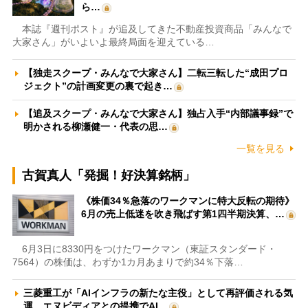
ら…
本誌『週刊ポスト』が追及してきた不動産投資商品「みんなで
大家さん」がいよいよ最終局面を迎えている…
【独走スクープ・みんなで大家さん】二転三転した“成田プロ
ジェクト”の計画変更の裏で起き…
【追及スクープ・みんなで大家さん】独占入手“内部議事録”で
明かされる柳瀬健一・代表の思…
一覧を見る
古賀真人「発掘！好決算銘柄」
《株価34％急落のワークマンに特大反転の期待》
6月の売上低迷を吹き飛ばす第1四半期決算、…
6月3日に8330円をつけたワークマン（東証スタンダード・
7564）の株価は、わずか1カ月あまりで約34％下落…
三菱重工が「AIインフラの新たな主役」として再評価される気
運 エヌビディアとの提携でAI…