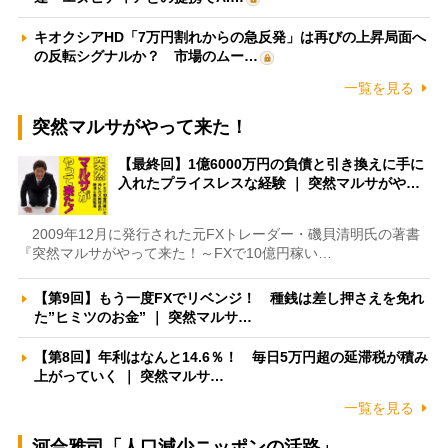
キオクシアHD「7万円割れからの急反発」は再びの上昇局面へ
の反転シグナルか？ 市場のムー…
一覧を見る
突然マルサがやって来た！
【最終回】1億6000万円の負債と引き換えに手に
入れたプライスレスな経験 ｜ 突然マルサがや…
2009年12月に発行された元FXトレーダー・磯貝清明氏の著書
『突然マルサがやって来た！～FXで10億円稼い…
【第9回】もう一度FXでリベンジ！ 種銭は差し押さえを免れ
た”ヒミツのお金” ｜ 突然マルサ…
【第8回】年利はなんと14.6％！ 毎日5万円超の延滞税が積み
上がっていく ｜ 突然マルサ…
一覧を見る
河合雅司「人口減少ニッポンの活路」