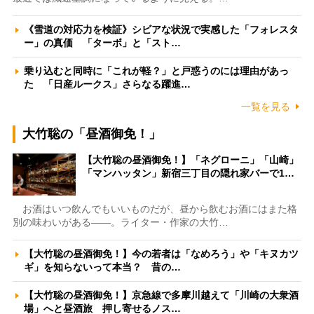
《雪道の対応力を検証》シビアな状況で実感した「フォレスタ
ー」の真価 「ターボ」と「スト…
乗り込むと同時に「これが軽？」と戸惑うのには理由があっ
た 「日産ルークス」さらなる躍進…
一覧を見る
大竹聡の「昼酒御免！」
【大竹聡の昼酒御免！】「ネグローニ」「山崎」
「マンハッタン」新宿三丁目の隠れ家バーで1…
お酒はいつ飲んでもいいものだが、昼から飲むお酒にはまた格
別の味わいがある――。ライター・作家の大竹…
【大竹聡の昼酒御免！】今の若者は「なめろう」や「キヌカツ
ギ」を知らないって本当？ 昔の…
【大竹聡の昼酒御免！】京急線で多摩川越えて「川崎の大衆酒
場」へと昼酒旅 押し寄せるノス…