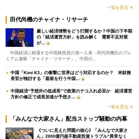
一覧を見る
田代尚機のチャイナ・リサーチ
厳しい経済情勢をどう打開するか？中国の下半期
の「経済運営方針」を読み解く 需要不足対策
が…
中国経済に精通する中国株投資の第一人者・田代尚機氏のプレ
ミアム連載「チャイナ・リサーチ」。中国の…
中国「Kimi K3」の衝撃に世界はどう対応するのか？ 米財務
長官が検討する「蒸留を行う中国…
中国経済“予想外の低成長”で政策のテコ入れ必至か 経済運営
方針の修正で成長加速が予想さ…
一覧を見る
「みんなで大家さん」配当ストップ騒動の内幕
《ついに見えた問題の核心》「みんなで大家さ
ん」2000億円超不動産投資トラブル“異常なく