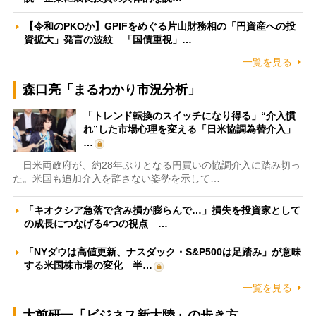
【令和のPKOか】GPIFをめぐる片山財務相の「円資産への投
資拡大」発言の波紋 「国債重視」…
一覧を見る
森口亮「まるわかり市況分析」
「トレンド転換のスイッチになり得る」“介入慣
れ”した市場心理を変える「日米協調為替介入」
…
日米両政府が、約28年ぶりとなる円買いの協調介入に踏み切っ
た。米国も追加介入を辞さない姿勢を示して…
「キオクシア急落で含み損が膨らんで…」損失を投資家として
の成長につなげる4つの視点 …
「NYダウは高値更新、ナスダック・S&P500は足踏み」が意味
する米国株市場の変化 半…
一覧を見る
大前研一「ビジネス新大陸」の歩き方