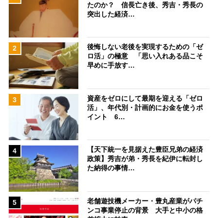
たのか？ 信長亡き後、秀吉・秀長の
突出した経済…
後悔しない老後を実現するための「ゼ
2
ロ活」の極意 「思い入れある品こそ
早めに手放す…
資産をゼロにして最期を迎える「ゼロ
3
活」、年代別・計画的にお金を使うポ
イント 6…
【天下統一を見据えた豊臣兄弟の経済
4
政策】秀吉が弟・秀長を紀伊に転封し
た納得の事情…
老舗遊技機メーカー・豊丸産業がパチ
5
ンコ事業停止の背景 大手と中小の格