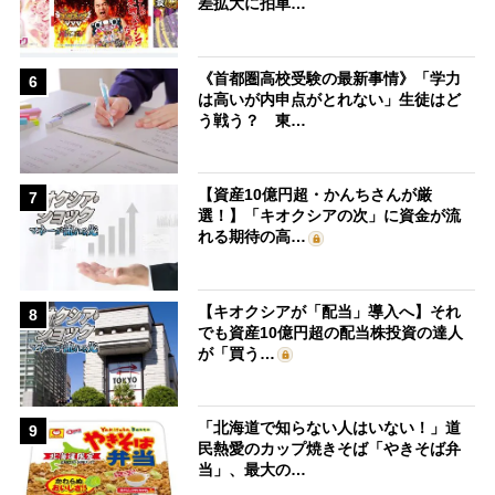
差拡大に拍車…
《首都圏高校受験の最新事情》「学力
6
は高いが内申点がとれない」生徒はど
う戦う？ 東…
【資産10億円超・かんちさんが厳
7
選！】「キオクシアの次」に資金が流
れる期待の高…
【キオクシアが「配当」導入へ】それ
8
でも資産10億円超の配当株投資の達人
が「買う…
「北海道で知らない人はいない！」道
9
民熱愛のカップ焼きそば「やきそば弁
当」、最大の…