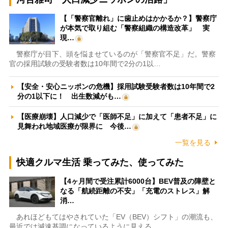
【「警察官離れ」に歯止めはかかるか？】警察庁
が本気で取り組む「警察組織の構造改革」 実
現…
警察庁が目下、頭を悩ませているのが「警察官不足」だ。警察
官の採用試験の受験者数は10年間で2分の1以…
【安全・安心ニッポンの危機】採用試験受験者数は10年間で2
分の1以下に！ 出生数減がも…
【医療崩壊】人口減少で「医師不足」に加えて「患者不足」に
見舞われ地域医療が限界に 今後…
一覧を見る
快適クルマ生活 乗ってみた、使ってみた
【4ヶ月間で受注累計6000台】BEV普及の障壁と
なる「航続距離の不安」「充電のストレス」解
消…
あれほどもてはやされていた「EV（BEV）シフト」の潮流も、
最近では減速基調になっているように見える。…