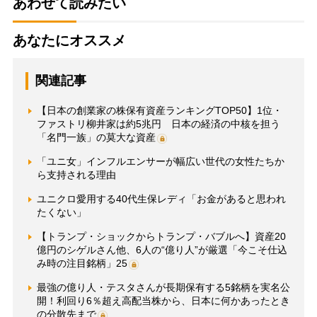
あわせて読みたい
あなたにオススメ
関連記事
【日本の創業家の株保有資産ランキングTOP50】1位・
ファストリ柳井家は約5兆円 日本の経済の中核を担う
「名門一族」の莫大な資産
「ユニ女」インフルエンサーが幅広い世代の女性たちか
ら支持される理由
ユニクロ愛用する40代生保レディ「お金があると思われ
たくない」
【トランプ・ショックからトランプ・バブルへ】資産20
億円のシゲルさん他、6人の“億り人”が厳選「今こそ仕込
み時の注目銘柄」25
最強の億り人・テスタさんが長期保有する5銘柄を実名公
開！利回り6％超え高配当株から、日本に何かあったとき
の分散先まで