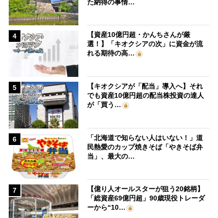
た納得の事情…
【資産10億円超・かんちさんが厳
4
選！】「キオクシアの次」に資金が流
れる期待の高…
【キオクシアが「配当」導入へ】それ
5
でも資産10億円超の配当株投資の達人
が「買う…
「北海道で知らない人はいない！」道
6
民熱愛のカップ焼きそば「やきそば弁
当」、最大の…
【億り人オールスターが狙う20銘柄】
7
「総資産69億円超」90歳現役トレーダ
ーから“10…