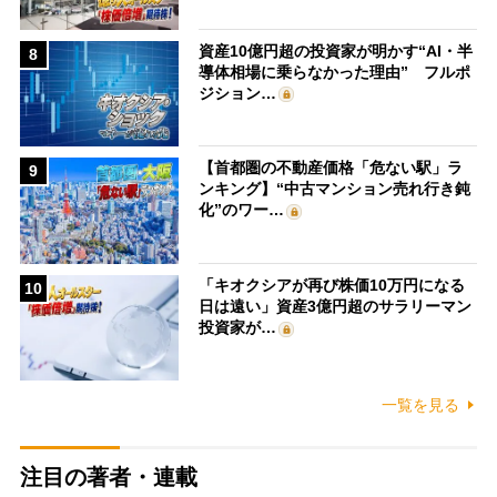
資産10億円超の投資家が明かす“AI・半
8
導体相場に乗らなかった理由” フルポ
ジション…
【首都圏の不動産価格「危ない駅」ラ
9
ンキング】“中古マンション売れ行き鈍
化”のワー…
「キオクシアが再び株価10万円になる
10
日は遠い」資産3億円超のサラリーマン
投資家が…
一覧を見る
注目の著者・連載