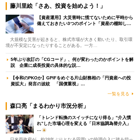
藤川里絵「さあ、投資を始めよう！」
【資産運用】大災害時に慌てないために平時から
備えておきたい3つのポイント「資産の棚卸し…
大規模な災害が起きると、株式市場が大きく動いたり、取引環
境が不安定になったりすることがある。一方…
5年ぶり改訂の「CGコード」、何が変わったのかポイントを解
説 企業に成長投資の具体的な説…
【令和のPKOか】GPIFをめぐる片山財務相の「円資産への投
資拡大」発言の波紋 「国債重視」…
一覧を見る
森口亮「まるわかり市況分析」
「トレンド転換のスイッチになり得る」“介入慣
れ”した市場心理を変える「日米協調為替介入」
…
日米両政府が、約28年ぶりとなる円買いの協調介入に踏み切っ