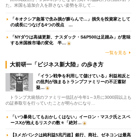
た。米国も追加介入を辞さない姿勢を示して…
「キオクシア急落で含み損が膨らんで…」損失を投資家として
の成長につなげる4つの視点 …
「NYダウは高値更新、ナスダック・S&P500は足踏み」が意味
する米国株市場の変化 半…
一覧を見る
大前研一「ビジネス新大陸」の歩き方
「イラン戦争を利用して儲けている」利益相反と
の批判が強まるトランプファミリーの不正蓄財
疑…
トランプ大統領のファミリー信託が今年1～3月に3000回以上も
の証券取引を行っていたことが明らかになり…
「いつ暴発してもおかしくはない」イーロン・マスク氏とスペ
ースXが抱えるリスクの数々「絶対…
【3メガバンクは純利益5兆円超】銀行、商社、ゼネコンは最高