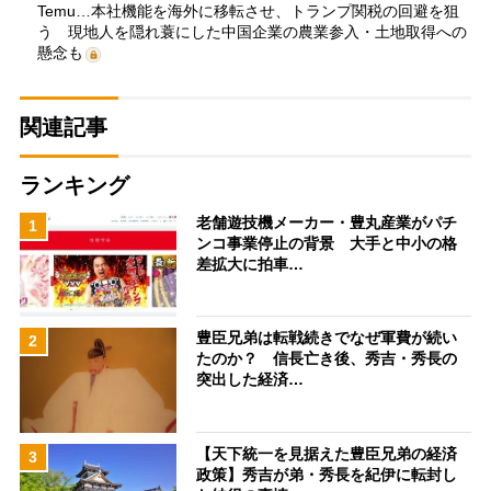
Temu…本社機能を海外に移転させ、トランプ関税の回避を狙
う 現地人を隠れ蓑にした中国企業の農業参入・土地取得への
懸念も
関連記事
ランキング
老舗遊技機メーカー・豊丸産業がパチ
1
ンコ事業停止の背景 大手と中小の格
差拡大に拍車…
豊臣兄弟は転戦続きでなぜ軍費が続い
2
たのか？ 信長亡き後、秀吉・秀長の
突出した経済…
【天下統一を見据えた豊臣兄弟の経済
3
政策】秀吉が弟・秀長を紀伊に転封し