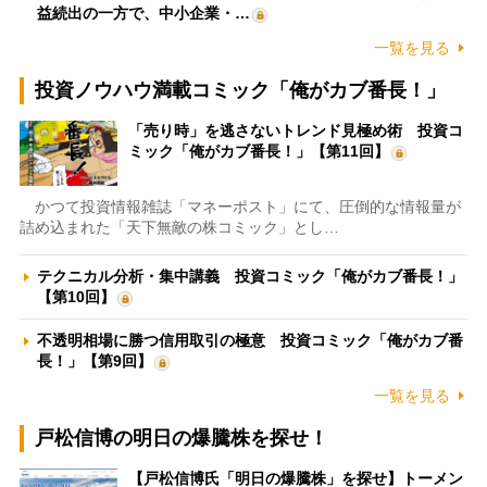
益続出の一方で、中小企業・…
一覧を見る
投資ノウハウ満載コミック「俺がカブ番長！」
「売り時」を逃さないトレンド見極め術 投資コ
ミック「俺がカブ番長！」【第11回】
かつて投資情報雑誌「マネーポスト」にて、圧倒的な情報量が
詰め込まれた「天下無敵の株コミック」とし…
テクニカル分析・集中講義 投資コミック「俺がカブ番長！」
【第10回】
不透明相場に勝つ信用取引の極意 投資コミック「俺がカブ番
長！」【第9回】
一覧を見る
戸松信博の明日の爆騰株を探せ！
【戸松信博氏「明日の爆騰株」を探せ】トーメン