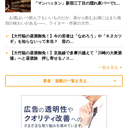
「マンハッタン」新宿三丁目の隠れ家バーで1…
お酒はいつ飲んでもいいものだが、昼から飲むお酒にはまた格
別の味わいがある――。ライター・作家の大竹…
【大竹聡の昼酒御免！】今の若者は「なめろう」や「キヌカツ
ギ」を知らないって本当？ 昔の…
【大竹聡の昼酒御免！】京急線で多摩川越えて「川崎の大衆酒
場」へと昼酒旅 押し寄せるノス…
一覧を見る
著者・連載の一覧を見る