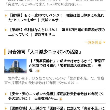
『突然マルサがやって来た！～FXで10億円稼い…
【第9回】もう一度FXでリベンジ！ 種銭は差し押さえを免れ
た”ヒミツのお金” ｜ 突然マルサ…
【第8回】年利はなんと14.6％！ 毎日5万円超の延滞税が積み
上がっていく ｜ 突然マルサ…
一覧を見る
河合雅司「人口減少ニッポンの活路」
【「警察官離れ」に歯止めはかかるか？】警察庁
が本気で取り組む「警察組織の構造改革」 実
現…
警察庁が目下、頭を悩ませているのが「警察官不足」だ。警察
官の採用試験の受験者数は10年間で2分の1以…
【安全・安心ニッポンの危機】採用試験受験者数は10年間で2
分の1以下に！ 出生数減がも…
【医療崩壊】人口減少で「医師不足」に加えて「患者不足」に