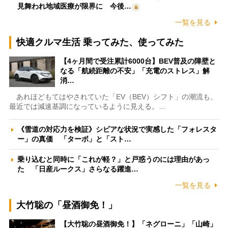
見舞われ地域医療が限界に 今後…
一覧を見る
快適クルマ生活 乗ってみた、使ってみた
【4ヶ月間で受注累計6000台】BEV普及の障壁と
なる「航続距離の不安」「充電のストレス」解
消…
あれほどもてはやされていた「EV（BEV）シフト」の潮流も、
最近では減速基調になっているように見える。…
《雪道の対応力を検証》シビアな状況で実感した「フォレスタ
ー」の真価 「ターボ」と「スト…
乗り込むと同時に「これが軽？」と戸惑うのには理由があっ
た 「日産ルークス」さらなる躍進…
一覧を見る
大竹聡の「昼酒御免！」
【大竹聡の昼酒御免！】「ネグローニ」「山崎」