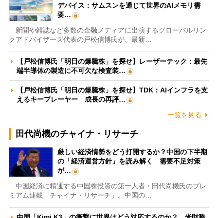
デバイス：サムスンを通じて世界のAIメモリ需
要…
新聞や雑誌など多数の金融メディアに出演するグローバルリン
クアドバイザーズ代表の戸松信博氏が、最新…
【戸松信博氏「明日の爆騰株」を探せ】レーザーテック：最先
端半導体の製造に不可欠な検査装…
【戸松信博氏「明日の爆騰株」を探せ】TDK：AIインフラを支
えるキープレーヤー 成長の再評…
一覧を見る
田代尚機のチャイナ・リサーチ
厳しい経済情勢をどう打開するか？中国の下半期
の「経済運営方針」を読み解く 需要不足対策
が…
中国経済に精通する中国株投資の第一人者・田代尚機氏のプレ
ミアム連載「チャイナ・リサーチ」。中国の…
中国「Kimi K3」の衝撃に世界はどう対応するのか？ 米財務