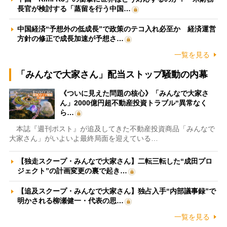
長官が検討する「蒸留を行う中国…
中国経済“予想外の低成長”で政策のテコ入れ必至か 経済運営
方針の修正で成長加速が予想さ…
一覧を見る
「みんなで大家さん」配当ストップ騒動の内幕
《ついに見えた問題の核心》「みんなで大家さ
ん」2000億円超不動産投資トラブル“異常なく
ら…
本誌『週刊ポスト』が追及してきた不動産投資商品「みんなで
大家さん」がいよいよ最終局面を迎えている…
【独走スクープ・みんなで大家さん】二転三転した“成田プロ
ジェクト”の計画変更の裏で起き…
【追及スクープ・みんなで大家さん】独占入手“内部議事録”で
明かされる柳瀬健一・代表の思…
一覧を見る