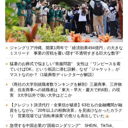
ジャングリア沖縄、開業1周年で「経済効果494億円」の大きな
ミスリード 事業の苦戦を覆い隠す“不透明すぎる巨大な数字”
猛暑のお葬式で悩ましい“喪服問題” 女性は「ワンピースを着
ていけばOK」という俗説に潜む誤解、なぜ「ジャケット」が
マストなのか？《1級葬祭ディレクターが解説》
《商社の大学別就職者数ランキングを解剖》三菱商事、三井物
産、住友商事への就職者は「東大・早大・慶大で約6割」の現
実 3大学以外で強い大学はどこか
【クレジット決済代行・全東信が破産】63社もの金融機関が融
資をしながら「20年以上の粉飾決算」を見抜けなかったカラク
リ 営業現場では“自転車操業”の焦りも表出していた
急増する中国企業の“国籍ロンダリング” SHEIN、TikTok、