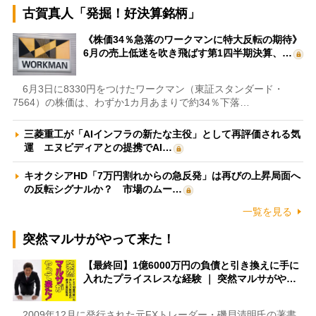
古賀真人「発掘！好決算銘柄」
《株価34％急落のワークマンに特大反転の期待》
6月の売上低迷を吹き飛ばす第1四半期決算、…
6月3日に8330円をつけたワークマン（東証スタンダード・
7564）の株価は、わずか1カ月あまりで約34％下落…
三菱重工が「AIインフラの新たな主役」として再評価される気
運 エヌビディアとの提携でAI…
キオクシアHD「7万円割れからの急反発」は再びの上昇局面へ
の反転シグナルか？ 市場のムー…
一覧を見る
突然マルサがやって来た！
【最終回】1億6000万円の負債と引き換えに手に
入れたプライスレスな経験 ｜ 突然マルサがや…
2009年12月に発行された元FXトレーダー・磯貝清明氏の著書