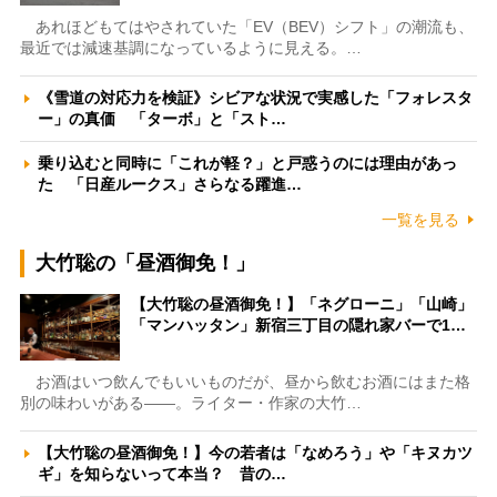
あれほどもてはやされていた「EV（BEV）シフト」の潮流も、
最近では減速基調になっているように見える。…
《雪道の対応力を検証》シビアな状況で実感した「フォレスタ
ー」の真価 「ターボ」と「スト…
乗り込むと同時に「これが軽？」と戸惑うのには理由があっ
た 「日産ルークス」さらなる躍進…
一覧を見る
大竹聡の「昼酒御免！」
【大竹聡の昼酒御免！】「ネグローニ」「山崎」
「マンハッタン」新宿三丁目の隠れ家バーで1…
お酒はいつ飲んでもいいものだが、昼から飲むお酒にはまた格
別の味わいがある――。ライター・作家の大竹…
【大竹聡の昼酒御免！】今の若者は「なめろう」や「キヌカツ
ギ」を知らないって本当？ 昔の…