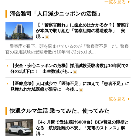
一覧を見る
河合雅司「人口減少ニッポンの活路」
【「警察官離れ」に歯止めはかかるか？】警察庁
が本気で取り組む「警察組織の構造改革」 実
現…
警察庁が目下、頭を悩ませているのが「警察官不足」だ。警察
官の採用試験の受験者数は10年間で2分の1以…
【安全・安心ニッポンの危機】採用試験受験者数は10年間で2
分の1以下に！ 出生数減がも…
【医療崩壊】人口減少で「医師不足」に加えて「患者不足」に
見舞われ地域医療が限界に 今後…
一覧を見る
快適クルマ生活 乗ってみた、使ってみた
【4ヶ月間で受注累計6000台】BEV普及の障壁と
なる「航続距離の不安」「充電のストレス」解
消…