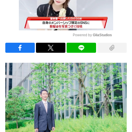
Powered by 
GliaStudios
Mute