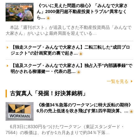
《ついに見えた問題の核心》「みんなで大家さ
ん」2000億円超不動産投資トラブル“異常なく
ら…
本誌『週刊ポスト』が追及してきた不動産投資商品「みんなで
大家さん」がいよいよ最終局面を迎えている…
【独走スクープ・みんなで大家さん】二転三転した“成田プロ
ジェクト”の計画変更の裏で起き…
【追及スクープ・みんなで大家さん】独占入手“内部議事録”で
明かされる柳瀬健一・代表の思…
一覧を見る
古賀真人「発掘！好決算銘柄」
《株価34％急落のワークマンに特大反転の期待》
6月の売上低迷を吹き飛ばす第1四半期決算、…
6月3日に8330円をつけたワークマン（東証スタンダード・
7564）の株価は、わずか1カ月あまりで約34％下落…