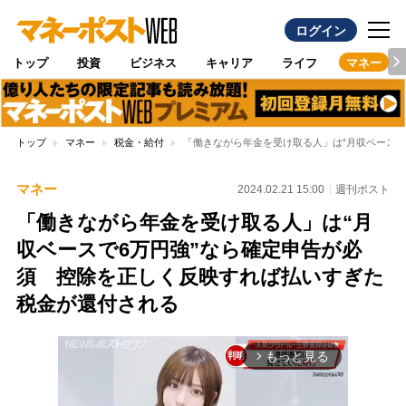
ログイン
トップ
投資
ビジネス
キャリア
ライフ
マネー
トップ
マネー
税金・給付
「働きながら年金を受け取る人」は“月収ベースで
マネー
2024.02.21 15:00
週刊ポスト
「働きながら年金を受け取る人」は“月
収ベースで6万円強”なら確定申告が必
須 控除を正しく反映すれば払いすぎた
税金が還付される
もっと見る
arrow_forward_ios