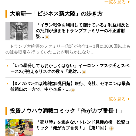
一覧を見る
大前研一「ビジネス新大陸」の歩き方
「イラン戦争を利用して儲けている」利益相反と
の批判が強まるトランプファミリーの不正蓄財
疑…
トランプ大統領のファミリー信託が今年1～3月に3000回以上も
の証券取引を行っていたことが明らかになり…
「いつ暴発してもおかしくはない」イーロン・マスク氏とスペ
ースXが抱えるリスクの数々「絶対…
【3メガバンクは純利益5兆円超】銀行、商社、ゼネコンは最高
益続出の一方で、中小企業・…
一覧を見る
投資ノウハウ満載コミック「俺がカブ番長！」
「売り時」を逃さないトレンド見極め術 投資コ
ミック「俺がカブ番長！」【第11回】