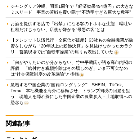
ジャングリア沖縄、開業1周年で「経済効果494億円」の大きな
ミスリード 事業の苦戦を覆い隠す“不透明すぎる巨大な数字”
お酒を提供する店で「出禁」になる客のトホホな生態 嘔吐や
粗相だけじゃない、店側が嫌がる“最悪の客”とは
【クレジット決済代行・全東信が破産】63社もの金融機関が融
資をしながら「20年以上の粉飾決算」を見抜けなかったカラク
リ 営業現場では“自転車操業”の焦りも表出していた
「何がやりたいのか分からない」竹中平蔵氏が語る高市内閣の
評価 「給付付き税額控除はその場しのぎ」いま不可欠なの
は“社会保障制度の改革議論”と指摘
急増する中国企業の“国籍ロンダリング” SHEIN、TikTok、
Temu…本社機能を海外に移転させ、トランプ関税の回避を狙
う 現地人を隠れ蓑にした中国企業の農業参入・土地取得への
懸念も
関連記事