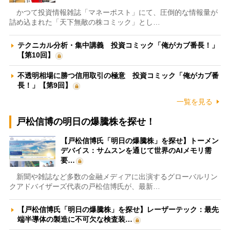
かつて投資情報雑誌「マネーポスト」にて、圧倒的な情報量が
詰め込まれた「天下無敵の株コミック」とし…
テクニカル分析・集中講義 投資コミック「俺がカブ番長！」
【第10回】
不透明相場に勝つ信用取引の極意 投資コミック「俺がカブ番
長！」【第9回】
一覧を見る
戸松信博の明日の爆騰株を探せ！
【戸松信博氏「明日の爆騰株」を探せ】トーメン
デバイス：サムスンを通じて世界のAIメモリ需
要…
新聞や雑誌など多数の金融メディアに出演するグローバルリン
クアドバイザーズ代表の戸松信博氏が、最新…
【戸松信博氏「明日の爆騰株」を探せ】レーザーテック：最先
端半導体の製造に不可欠な検査装…