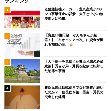
ランキング
老舗遊技機メーカー・豊丸産業がパチ
1
ンコ事業停止の背景 大手と中小の格
差拡大に拍車…
【資産10億円超・かんちさんが厳
2
選！】「キオクシアの次」に資金が流
れる期待の高…
【天下統一を見据えた豊臣兄弟の経済
3
政策】秀吉が弟・秀長を紀伊に転封し
た納得の事情…
豊臣兄弟は転戦続きでなぜ軍費が続い
4
たのか？ 信長亡き後、秀吉・秀長の
突出した経済…