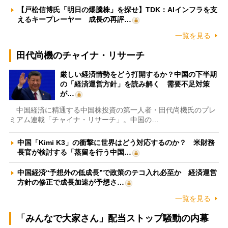
【戸松信博氏「明日の爆騰株」を探せ】TDK：AIインフラを支
えるキープレーヤー 成長の再評…
一覧を見る
田代尚機のチャイナ・リサーチ
厳しい経済情勢をどう打開するか？中国の下半期
の「経済運営方針」を読み解く 需要不足対策
が…
中国経済に精通する中国株投資の第一人者・田代尚機氏のプレ
ミアム連載「チャイナ・リサーチ」。中国の…
中国「Kimi K3」の衝撃に世界はどう対応するのか？ 米財務
長官が検討する「蒸留を行う中国…
中国経済“予想外の低成長”で政策のテコ入れ必至か 経済運営
方針の修正で成長加速が予想さ…
一覧を見る
「みんなで大家さん」配当ストップ騒動の内幕