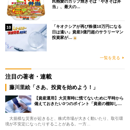
民熱愛のカップ焼きそば「やきそば弁
当」、最大の…
「キオクシアが再び株価10万円になる
10
日は遠い」資産3億円超のサラリーマン
投資家が…
一覧を見る
注目の著者・連載
藤川里絵「さあ、投資を始めよう！」
【資産運用】大災害時に慌てないために平時から
備えておきたい3つのポイント「資産の棚卸し…
大規模な災害が起きると、株式市場が大きく動いたり、取引環
境が不安定になったりすることがある。一方…