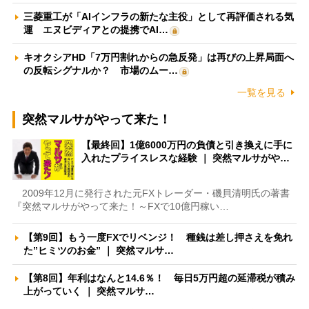
三菱重工が「AIインフラの新たな主役」として再評価される気
運 エヌビディアとの提携でAI…
キオクシアHD「7万円割れからの急反発」は再びの上昇局面へ
の反転シグナルか？ 市場のムー…
一覧を見る
突然マルサがやって来た！
【最終回】1億6000万円の負債と引き換えに手に
入れたプライスレスな経験 ｜ 突然マルサがや…
2009年12月に発行された元FXトレーダー・磯貝清明氏の著書
『突然マルサがやって来た！～FXで10億円稼い…
【第9回】もう一度FXでリベンジ！ 種銭は差し押さえを免れ
た”ヒミツのお金” ｜ 突然マルサ…
【第8回】年利はなんと14.6％！ 毎日5万円超の延滞税が積み
上がっていく ｜ 突然マルサ…