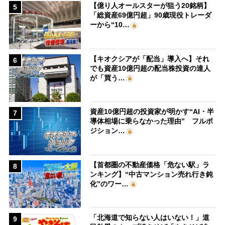
【億り人オールスターが狙う20銘柄】
5
「総資産69億円超」90歳現役トレーダ
ーから“10…
【キオクシアが「配当」導入へ】それ
6
でも資産10億円超の配当株投資の達人
が「買う…
資産10億円超の投資家が明かす“AI・半
7
導体相場に乗らなかった理由” フルポ
ジション…
【首都圏の不動産価格「危ない駅」ラ
8
ンキング】“中古マンション売れ行き鈍
化”のワー…
「北海道で知らない人はいない！」道
9