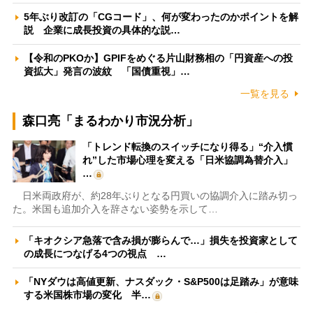
5年ぶり改訂の「CGコード」、何が変わったのかポイントを解
説 企業に成長投資の具体的な説…
【令和のPKOか】GPIFをめぐる片山財務相の「円資産への投
資拡大」発言の波紋 「国債重視」…
一覧を見る
森口亮「まるわかり市況分析」
「トレンド転換のスイッチになり得る」“介入慣
れ”した市場心理を変える「日米協調為替介入」
…
日米両政府が、約28年ぶりとなる円買いの協調介入に踏み切っ
た。米国も追加介入を辞さない姿勢を示して…
「キオクシア急落で含み損が膨らんで…」損失を投資家として
の成長につなげる4つの視点 …
「NYダウは高値更新、ナスダック・S&P500は足踏み」が意味
する米国株市場の変化 半…