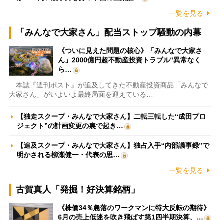
一覧を見る
「みんなで大家さん」配当ストップ騒動の内幕
《ついに見えた問題の核心》「みんなで大家さ
ん」2000億円超不動産投資トラブル“異常なく
ら…
本誌『週刊ポスト』が追及してきた不動産投資商品「みんなで
大家さん」がいよいよ最終局面を迎えている…
【独走スクープ・みんなで大家さん】二転三転した“成田プロ
ジェクト”の計画変更の裏で起き…
【追及スクープ・みんなで大家さん】独占入手“内部議事録”で
明かされる柳瀬健一・代表の思…
一覧を見る
古賀真人「発掘！好決算銘柄」
《株価34％急落のワークマンに特大反転の期待》
6月の売上低迷を吹き飛ばす第1四半期決算、…