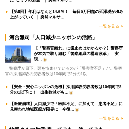
た”ヒミツのお金” ｜ 突然マルサ…
【第8回】年利はなんと14.6％！ 毎日5万円超の延滞税が積み
上がっていく ｜ 突然マルサ…
一覧を見る
河合雅司「人口減少ニッポンの活路」
【「警察官離れ」に歯止めはかかるか？】警察庁
が本気で取り組む「警察組織の構造改革」 実
現…
警察庁が目下、頭を悩ませているのが「警察官不足」だ。警察
官の採用試験の受験者数は10年間で2分の1以…
【安全・安心ニッポンの危機】採用試験受験者数は10年間で2
分の1以下に！ 出生数減がも…
【医療崩壊】人口減少で「医師不足」に加えて「患者不足」に
見舞われ地域医療が限界に 今後…
一覧を見る