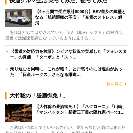
快適クルマ生活 乗ってみた、使ってみた
【4ヶ月間で受注累計6000台】BEV普及の障壁と
なる「航続距離の不安」「充電のストレス」解
消…
あれほどもてはやされていた「EV（BEV）シフト」の潮流も、
最近では減速基調になっているように見える。…
《雪道の対応力を検証》シビアな状況で実感した「フォレスタ
ー」の真価 「ターボ」と「スト…
乗り込むと同時に「これが軽？」と戸惑うのには理由があっ
た 「日産ルークス」さらなる躍進…
一覧を見る
大竹聡の「昼酒御免！」
【大竹聡の昼酒御免！】「ネグローニ」「山崎」
「マンハッタン」新宿三丁目の隠れ家バーで1…
お酒はいつ飲んでもいいものだが、昼から飲むお酒にはまた格