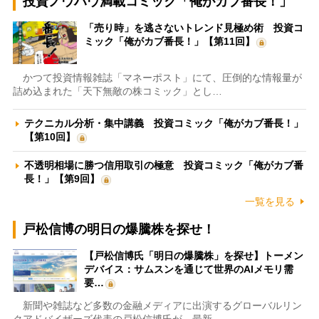
投資ノウハウ満載コミック「俺がカブ番長！」
「売り時」を逃さないトレンド見極め術 投資コ
ミック「俺がカブ番長！」【第11回】
かつて投資情報雑誌「マネーポスト」にて、圧倒的な情報量が
詰め込まれた「天下無敵の株コミック」とし…
テクニカル分析・集中講義 投資コミック「俺がカブ番長！」
【第10回】
不透明相場に勝つ信用取引の極意 投資コミック「俺がカブ番
長！」【第9回】
一覧を見る
戸松信博の明日の爆騰株を探せ！
【戸松信博氏「明日の爆騰株」を探せ】トーメン
デバイス：サムスンを通じて世界のAIメモリ需
要…
新聞や雑誌など多数の金融メディアに出演するグローバルリン