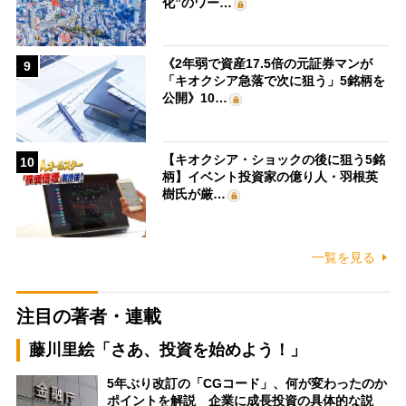
化”のワー…
《2年弱で資産17.5倍の元証券マンが
9
「キオクシア急落で次に狙う」5銘柄を
公開》10…
【キオクシア・ショックの後に狙う5銘
10
柄】イベント投資家の億り人・羽根英
樹氏が厳…
一覧を見る
注目の著者・連載
藤川里絵「さあ、投資を始めよう！」
5年ぶり改訂の「CGコード」、何が変わったのか
ポイントを解説 企業に成長投資の具体的な説