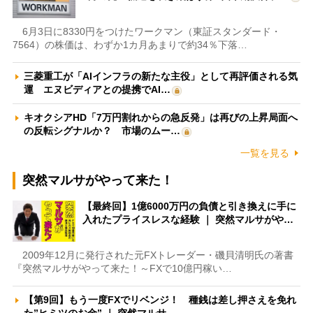
6月3日に8330円をつけたワークマン（東証スタンダード・
7564）の株価は、わずか1カ月あまりで約34％下落…
三菱重工が「AIインフラの新たな主役」として再評価される気
運 エヌビディアとの提携でAI…
キオクシアHD「7万円割れからの急反発」は再びの上昇局面へ
の反転シグナルか？ 市場のムー…
一覧を見る
突然マルサがやって来た！
【最終回】1億6000万円の負債と引き換えに手に
入れたプライスレスな経験 ｜ 突然マルサがや…
2009年12月に発行された元FXトレーダー・磯貝清明氏の著書
『突然マルサがやって来た！～FXで10億円稼い…
【第9回】もう一度FXでリベンジ！ 種銭は差し押さえを免れ