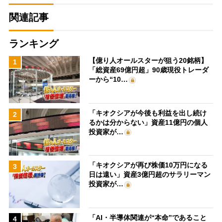
関連記事
ランキング
【億り人オールスターが狙う20銘柄】
1
「総資産69億円超」90歳現役トレーダ
ーから“10…
「キオクシアが今後も利益を出し続け
2
るかは分からない」資産11億円の個人
投資家が…
「キオクシアが再び株価10万円になる
3
日は遠い」資産3億円超のサラリーマン
投資家が…
「AI・半導体関連が“本命”であること
4