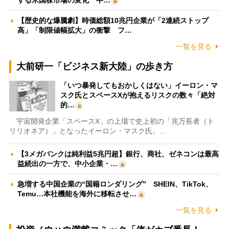
する米国株市場の変化 半…
【歴史的な爆騰劇】時価総額10兆円企業が「2連続ストップ
高」「制限値幅拡大」の衝撃 フ…
一覧を見る
大前研一「ビジネス新大陸」の歩き方
「いつ暴発してもおかしくはない」イーロン・マ
スク氏とスペースXが抱えるリスクの数々「絶対
的…
宇宙開発企業「スペースX」の上場で史上初の「兆万長者（ト
リリオネア）」となったイーロン・マスク氏。…
【3メガバンクは純利益5兆円超】銀行、商社、ゼネコンは最高
益続出の一方で、中小企業・…
急増する中国企業の“国籍ロンダリング” SHEIN、TikTok、
Temu…本社機能を海外に移転させ…
一覧を見る