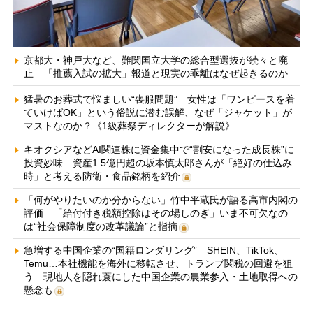
京都大・神戸大など、難関国立大学の総合型選抜が続々と廃
止 「推薦入試の拡大」報道と現実の乖離はなぜ起きるのか
猛暑のお葬式で悩ましい“喪服問題” 女性は「ワンピースを着
ていけばOK」という俗説に潜む誤解、なぜ「ジャケット」が
マストなのか？《1級葬祭ディレクターが解説》
キオクシアなどAI関連株に資金集中で“割安になった成長株”に
投資妙味 資産1.5億円超の坂本慎太郎さんが「絶好の仕込み
時」と考える防衛・食品銘柄を紹介
「何がやりたいのか分からない」竹中平蔵氏が語る高市内閣の
評価 「給付付き税額控除はその場しのぎ」いま不可欠なの
は“社会保障制度の改革議論”と指摘
急増する中国企業の“国籍ロンダリング” SHEIN、TikTok、
Temu…本社機能を海外に移転させ、トランプ関税の回避を狙
う 現地人を隠れ蓑にした中国企業の農業参入・土地取得への
懸念も