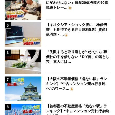
に変わりはない」資産20億円超の90歳
現役トレー…
【キオクシア・ショック後に「株価倍
5
増」も期待できる注目銘柄5選】資産3
億円超・…
「失敗すると取り返しがつかない」葬
6
儀社の手を借りない「DIY葬」の落とし
穴 素人には…
【大阪の不動産価格「危ない駅」ラン
7
キング】“中古マンション売れ行き鈍
化”のワース…
【首都圏の不動産価格「危ない駅」ラ
8
ンキング】“中古マンション売れ行き鈍