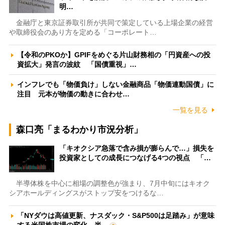
明…
金融庁と東京証券取引所が共同で策定している上場企業の経営
や取締役会のあり方を定める「コーポレート…
【令和のPKOか】GPIFをめぐる片山財務相の「円資産への投
資拡大」発言の波紋 「国債重視」…
インフレでも「物価負け」しない金融商品「物価連動国債」に
注目 元本が物価の動きに合わせ…
一覧を見る
森口亮「まるわかり市況分析」
「キオクシア急落で含み損が膨らんで…」損失を
投資家としての成長につなげる4つの視点 「…
半導体株を中心に相場の調整色が強まり、7月中旬にはキオク
シアホールディングスがストップ安をつけるな…
「NYダウは高値更新、ナスダック・S&P500は足踏み」が意味