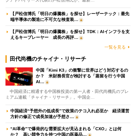
クアドバイザーズ代表の戸松信博氏が、最新…
【戸松信博氏「明日の爆騰株」を探せ】レーザーテック：最先
端半導体の製造に不可欠な検査装…
【戸松信博氏「明日の爆騰株」を探せ】TDK：AIインフラを支
えるキープレーヤー 成長の再評…
一覧を見る
田代尚機のチャイナ・リサーチ
中国「Kimi K3」の衝撃に世界はどう対応するの
か？ 米財務長官が検討する「蒸留を行う中国
AI…
中国経済に精通する中国株投資の第一人者・田代尚機氏のプレ
ミアム連載「チャイナ・リサーチ」。中国企…
中国経済“予想外の低成長”で政策のテコ入れ必至か 経済運営
方針の修正で成長加速が予想さ…
“AI革命”で爆発的な需要拡大が見込まれる「CXO」とは何
か？ 高い競争力を持つ中国の医薬品…