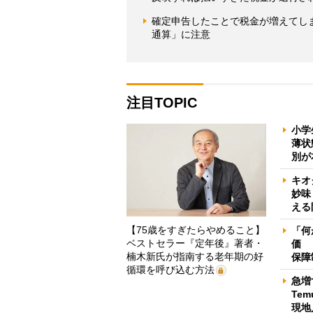
確定申告したことで税金が増えてし
通算」に注意
注目TOPIC
小学
薄状
別が
キオ
妙味
える
【75歳をすぎたらやめること】
「何
ベストセラー『定年後』著者・
価 
楠木新氏が指南する老年期の好
保障
循環を呼び込む方法
急増
Te
現地