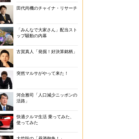
田代尚機のチャイナ・リサーチ
「みんなで大家さん」配当スト
ップ騒動の内幕
古賀真人「発掘！好決算銘柄」
突然マルサがやって来た！
河合雅司「人口減少ニッポンの
活路」
快適クルマ生活 乗ってみた、
使ってみた
大竹聡の「昼酒御免！」