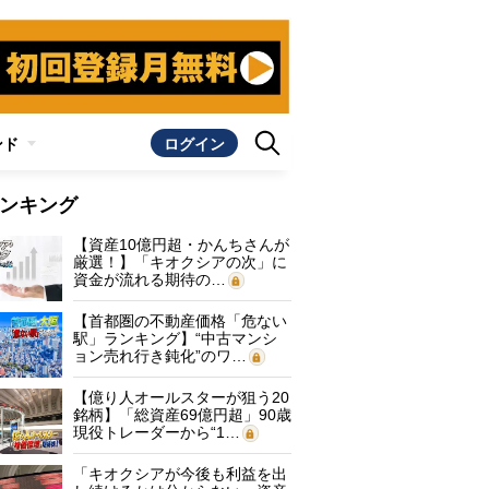
ンド
ログイン
ンキング
【資産10億円超・かんちさんが
厳選！】「キオクシアの次」に
資金が流れる期待の…
【首都圏の不動産価格「危ない
駅」ランキング】“中古マンシ
ョン売れ行き鈍化”のワ…
【億り人オールスターが狙う20
銘柄】「総資産69億円超」90歳
現役トレーダーから“1…
「キオクシアが今後も利益を出