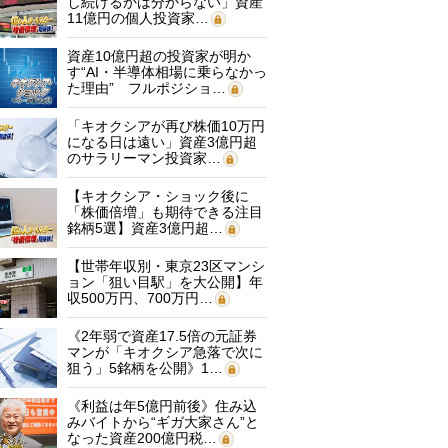
し続けるかは分からない」資産
11億円の個人投資家…
資産10億円超の投資家が明か
す“AI・半導体相場に乗らなかっ
た理由” フルポジショ…
「キオクシアが再び株価10万円
になる日は遠い」資産3億円超
のサラリーマン投資家…
【キオクシア・ショック後に
「株価倍増」も期待できる注目
銘柄5選】資産3億円超…
【世帯年収別・東京23区マンシ
ョン「狙い目駅」を大公開】年
収500万円、700万円…
《2年弱で資産17.5倍の元証券
マンが「キオクシア急落で次に
狙う」5銘柄を公開》1…
《利益は年5億円前後》住み込
みバイトから“ギガ大家さん”と
なった資産200億円税…