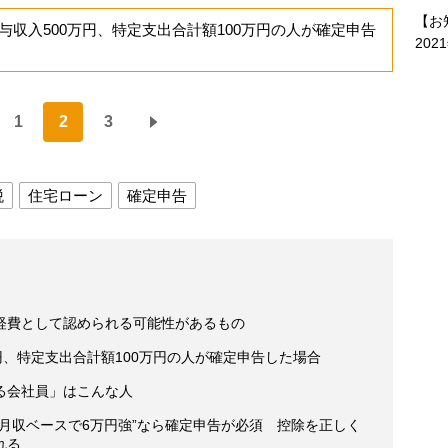
【お
収入500万円、特定支出合計額100万円の人が確定申告
202
1
2
3
税
住宅ローン
確定申告
経費として認められる可能性があるもの
円、特定支出合計額100万円の人が確定申告した場合
る会社員」はこんな人
月収ベースで6万円強”なら確定申告が必須 控除を正しく
れる