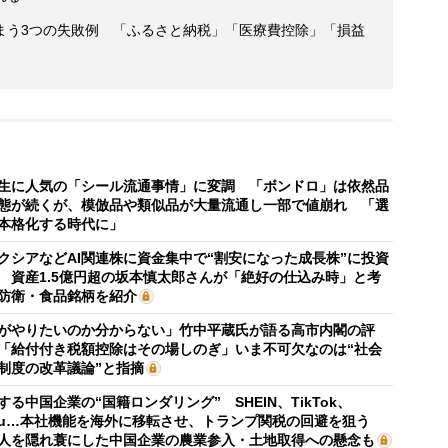
まう3つの失敗例 「ふるさと納税」「医療費控除」「損益
生に人気の「シール流通事情」に変調 「ボンドロ」は依然品
態が続くが、模倣品や類似品が大量流通し一部で値崩れ 「選
本格化する時代に」
クシアなどAI関連株に資金集中で“割安になった成長株”に投資
 資産1.5億円超の坂本慎太郎さんが「絶好の仕込み時」と考
防衛・食品銘柄を紹介
がやりたいのか分からない」竹中平蔵氏が語る高市内閣の評
「給付付き税額控除はその場しのぎ」いま不可欠なのは“社会
制度の改革議論”と指摘
する中国企業の“国籍ロンダリング” SHEIN、TikTok、
mu…本社機能を海外に移転させ、トランプ関税の回避を狙う
人を隠れ蓑にした中国企業の農業参入・土地取得への懸念も