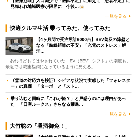
【医療崩壊】人口減少で「医師不足」に加えて「患者不足」に
見舞われ地域医療が限界に 今後…
一覧を見る
快適クルマ生活 乗ってみた、使ってみた
【4ヶ月間で受注累計6000台】BEV普及の障壁と
なる「航続距離の不安」「充電のストレス」解
消…
あれほどもてはやされていた「EV（BEV）シフト」の潮流も、
最近では減速基調になっているように見える。…
《雪道の対応力を検証》シビアな状況で実感した「フォレスタ
ー」の真価 「ターボ」と「スト…
乗り込むと同時に「これが軽？」と戸惑うのには理由があっ
た 「日産ルークス」さらなる躍進…
一覧を見る
大竹聡の「昼酒御免！」