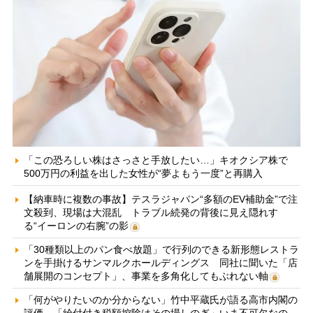
「この恐ろしい株はさっさと手放したい…」キオクシア株で
500万円の利益を出した女性が“夢よもう一度”と再購入
【納車時に複数の事故】テスラジャパン“多額のEV補助金”で注
文殺到、現場は大混乱 トラブル続発の背後に見え隠れす
る“イーロンの右腕”の影
「30種類以上のパン食べ放題」で行列のできる新形態レストラ
ンを手掛けるサンマルクホールディングス 同社に聞いた「店
舗展開のコンセプト」、事業を多角化してもぶれない軸
「何がやりたいのか分からない」竹中平蔵氏が語る高市内閣の
評価 「給付付き税額控除はその場しのぎ」いま不可欠なの