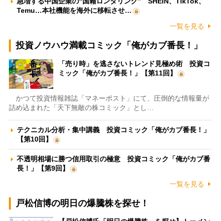
急増する中国企業の“国籍ロンダリング” SHEIN、TikTok、
Temu…本社機能を海外に移転させ…
一覧を見る
投資ノウハウ満載コミック「俺がカブ番長！」
「売り時」を逃さないトレンド見極め術 投資コ
ミック「俺がカブ番長！」【第11回】
かつて投資情報雑誌「マネーポスト」にて、圧倒的な情報量が
詰め込まれた「天下無敵の株コミック」とし…
テクニカル分析・集中講義 投資コミック「俺がカブ番長！」
【第10回】
不透明相場に勝つ信用取引の極意 投資コミック「俺がカブ番
長！」【第9回】
一覧を見る
戸松信博の明日の爆騰株を探せ！