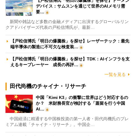
【戸松信博氏「明日の爆騰株」を探せ】トーメン
デバイス：サムスンを通じて世界のAIメモリ需
要…
新聞や雑誌など多数の金融メディアに出演するグローバルリン
クアドバイザーズ代表の戸松信博氏が、最新…
【戸松信博氏「明日の爆騰株」を探せ】レーザーテック：最先
端半導体の製造に不可欠な検査装…
【戸松信博氏「明日の爆騰株」を探せ】TDK：AIインフラを支
えるキープレーヤー 成長の再評…
一覧を見る
田代尚機のチャイナ・リサーチ
中国「Kimi K3」の衝撃に世界はどう対応するの
か？ 米財務長官が検討する「蒸留を行う中国
AI…
中国経済に精通する中国株投資の第一人者・田代尚機氏のプレ
ミアム連載「チャイナ・リサーチ」。中国企…