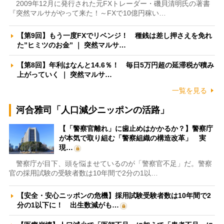
2009年12月に発行された元FXトレーダー・磯貝清明氏の著書
『突然マルサがやって来た！～FXで10億円稼い…
【第9回】もう一度FXでリベンジ！ 種銭は差し押さえを免れ
た”ヒミツのお金” ｜ 突然マルサ…
【第8回】年利はなんと14.6％！ 毎日5万円超の延滞税が積み
上がっていく ｜ 突然マルサ…
一覧を見る
河合雅司「人口減少ニッポンの活路」
【「警察官離れ」に歯止めはかかるか？】警察庁
が本気で取り組む「警察組織の構造改革」 実
現…
警察庁が目下、頭を悩ませているのが「警察官不足」だ。警察
官の採用試験の受験者数は10年間で2分の1以…
【安全・安心ニッポンの危機】採用試験受験者数は10年間で2
分の1以下に！ 出生数減がも…