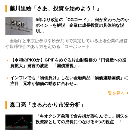
藤川里絵「さあ、投資を始めよう！」
5年ぶり改訂の「CGコード」、何が変わったのか
ポイントを解説 企業に成長投資の具体的な説
明…
金融庁と東京証券取引所が共同で策定している上場企業の経営
や取締役会のあり方を定める「コーポレート…
【令和のPKOか】GPIFをめぐる片山財務相の「円資産への投
資拡大」発言の波紋 「国債重視」…
インフレでも「物価負け」しない金融商品「物価連動国債」に
注目 元本が物価の動きに合わせ…
一覧を見る
森口亮「まるわかり市況分析」
「キオクシア急落で含み損が膨らんで…」損失を
投資家としての成長につなげる4つの視点 「…