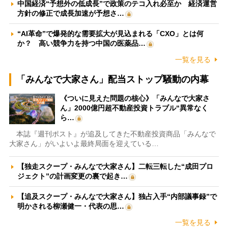
中国経済“予想外の低成長”で政策のテコ入れ必至か 経済運営
方針の修正で成長加速が予想さ…
“AI革命”で爆発的な需要拡大が見込まれる「CXO」とは何
か？ 高い競争力を持つ中国の医薬品…
一覧を見る
「みんなで大家さん」配当ストップ騒動の内幕
《ついに見えた問題の核心》「みんなで大家さ
ん」2000億円超不動産投資トラブル“異常なく
ら…
本誌『週刊ポスト』が追及してきた不動産投資商品「みんなで
大家さん」がいよいよ最終局面を迎えている…
【独走スクープ・みんなで大家さん】二転三転した“成田プロ
ジェクト”の計画変更の裏で起き…
【追及スクープ・みんなで大家さん】独占入手“内部議事録”で
明かされる柳瀬健一・代表の思…
一覧を見る