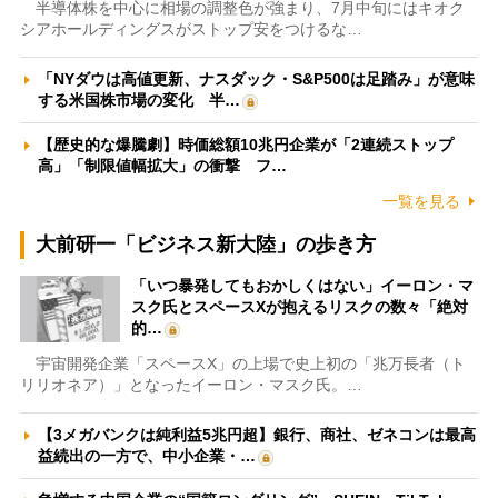
半導体株を中心に相場の調整色が強まり、7月中旬にはキオク
シアホールディングスがストップ安をつけるな…
「NYダウは高値更新、ナスダック・S&P500は足踏み」が意味
する米国株市場の変化 半…
【歴史的な爆騰劇】時価総額10兆円企業が「2連続ストップ
高」「制限値幅拡大」の衝撃 フ…
一覧を見る
大前研一「ビジネス新大陸」の歩き方
「いつ暴発してもおかしくはない」イーロン・マ
スク氏とスペースXが抱えるリスクの数々「絶対
的…
宇宙開発企業「スペースX」の上場で史上初の「兆万長者（ト
リリオネア）」となったイーロン・マスク氏。…
【3メガバンクは純利益5兆円超】銀行、商社、ゼネコンは最高
益続出の一方で、中小企業・…