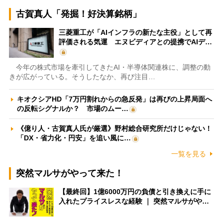
古賀真人「発掘！好決算銘柄」
三菱重工が「AIインフラの新たな主役」として再
評価される気運 エヌビディアとの提携でAIデ…
今年の株式市場を牽引してきたAI・半導体関連株に、調整の動
きが広がっている。そうしたなか、再び注目…
キオクシアHD「7万円割れからの急反発」は再びの上昇局面へ
の反転シグナルか？ 市場のムー…
《億り人・古賀真人氏が厳選》野村総合研究所だけじゃない！
「DX・省力化・円安」を追い風に…
一覧を見る
突然マルサがやって来た！
【最終回】1億6000万円の負債と引き換えに手に
入れたプライスレスな経験 ｜ 突然マルサがや…