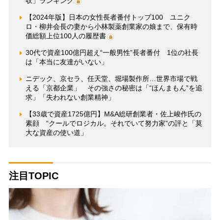
収」ランキング
【2024年版】日本の女性長者番付トップ100 ユニク
ロ・柳井会長の妻から小林製薬創業家の娘まで、保有時
価総額上位100人の履歴書
30代で資産100億円超え“一般男性”長者番付 1位の社長
は「本当に友達がいない」
ニデック、京セラ、任天堂、堀場製作所…世界市場で戦
える「京都企業」 その強さの秘密は「“ほんまもん”を追
求」「失われない創業精神」
【33歳で資産1725億円】M&A総研創業者・佐上峻作氏の
素顔 “クールでロジカル。それでいて努力家”の評と「莫
大な資産の使い道」
注目TOPIC