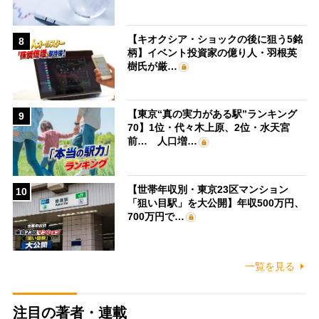
【キオクシア・ショックの後に狙う5銘
8
柄】イベント投資家の億り人・羽根英
樹氏が厳…
【東京“真の実力がある駅”ランキング
9
70】1位・代々木上原、2位・水天宮
前… 人口増…
【世帯年収別・東京23区マンション
10
「狙い目駅」を大公開】年収500万円、
700万円で…
一覧を見る
注目の著者・連載