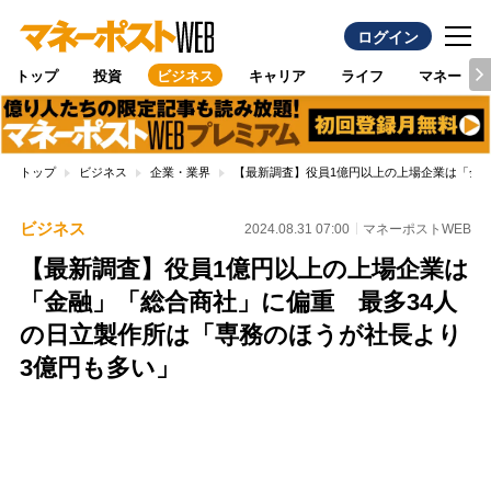
ログイン
トップ
投資
ビジネス
キャリア
ライフ
マネー
トップ
ビジネス
企業・業界
【最新調査】役員1億円以上の上場企業は「金融
ビジネス
2024.08.31 07:00
マネーポストWEB
【最新調査】役員1億円以上の上場企業は
「金融」「総合商社」に偏重 最多34人
の日立製作所は「専務のほうが社長より
3億円も多い」
Loaded
:
87.48%
/
Unmute