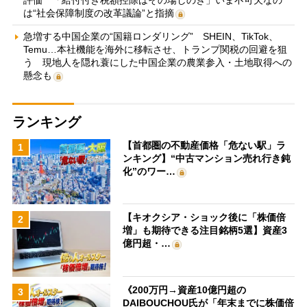
は“社会保障制度の改革議論”と指摘
急増する中国企業の“国籍ロンダリング” SHEIN、TikTok、
Temu…本社機能を海外に移転させ、トランプ関税の回避を狙
う 現地人を隠れ蓑にした中国企業の農業参入・土地取得への
懸念も
ランキング
【首都圏の不動産価格「危ない駅」ラ
1
ンキング】“中古マンション売れ行き鈍
化”のワー…
【キオクシア・ショック後に「株価倍
2
増」も期待できる注目銘柄5選】資産3
億円超・…
《200万円→資産10億円超の
3
DAIBOUCHOU氏が「年末までに株価倍