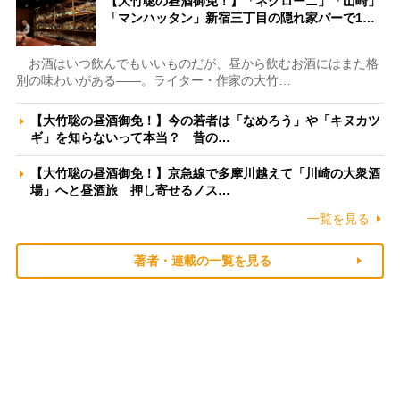
【大竹聡の昼酒御免！】「ネグローニ」「山崎」
「マンハッタン」新宿三丁目の隠れ家バーで1…
お酒はいつ飲んでもいいものだが、昼から飲むお酒にはまた格
別の味わいがある――。ライター・作家の大竹…
【大竹聡の昼酒御免！】今の若者は「なめろう」や「キヌカツ
ギ」を知らないって本当？ 昔の…
【大竹聡の昼酒御免！】京急線で多摩川越えて「川崎の大衆酒
場」へと昼酒旅 押し寄せるノス…
一覧を見る
著者・連載の一覧を見る