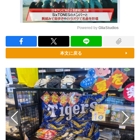
Powered by 
GliaStudios
Mute
本文に戻る