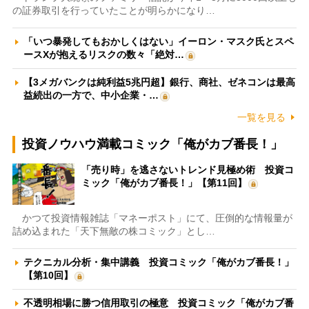
の証券取引を行っていたことが明らかになり…
「いつ暴発してもおかしくはない」イーロン・マスク氏とスペ
ースXが抱えるリスクの数々「絶対…
【3メガバンクは純利益5兆円超】銀行、商社、ゼネコンは最高
益続出の一方で、中小企業・…
一覧を見る
投資ノウハウ満載コミック「俺がカブ番長！」
「売り時」を逃さないトレンド見極め術 投資コ
ミック「俺がカブ番長！」【第11回】
かつて投資情報雑誌「マネーポスト」にて、圧倒的な情報量が
詰め込まれた「天下無敵の株コミック」とし…
テクニカル分析・集中講義 投資コミック「俺がカブ番長！」
【第10回】
不透明相場に勝つ信用取引の極意 投資コミック「俺がカブ番