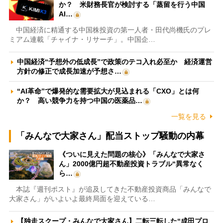
か？ 米財務長官が検討する「蒸留を行う中国
AI…
中国経済に精通する中国株投資の第一人者・田代尚機氏のプレ
ミアム連載「チャイナ・リサーチ」。中国企…
中国経済“予想外の低成長”で政策のテコ入れ必至か 経済運営
方針の修正で成長加速が予想さ…
“AI革命”で爆発的な需要拡大が見込まれる「CXO」とは何
か？ 高い競争力を持つ中国の医薬品…
一覧を見る
「みんなで大家さん」配当ストップ騒動の内幕
《ついに見えた問題の核心》「みんなで大家さ
ん」2000億円超不動産投資トラブル“異常なく
ら…
本誌『週刊ポスト』が追及してきた不動産投資商品「みんなで
大家さん」がいよいよ最終局面を迎えている…
【独走スクープ・みんなで大家さん】二転三転した“成田プロ