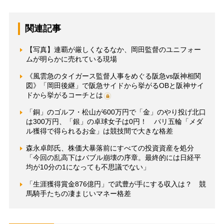
関連記事
【写真】連覇が厳しくなるなか、岡田監督のユニフォー
ムが明らかに売れている現場
《風雲急のタイガース監督人事をめぐる阪急vs阪神相関
図》「岡田後継」で阪急サイドから挙がるOBと阪神サイ
ドから挙がるコーチとは
「銅」のゴルフ・松山が600万円で「金」のやり投げ北口
は300万円、「銀」の卓球女子は0円！ パリ五輪「メダ
ル獲得で得られるお金」は競技間で大きな格差
森永卓郎氏、株価大暴落前にすべての投資資産を処分
「今回の乱高下はバブル崩壊の序章。最終的には日経平
均が10分の1になっても不思議でない」
「生涯獲得賞金876億円」で武豊が手にする収入は？ 競
馬騎手たちの凄まじいマネー格差