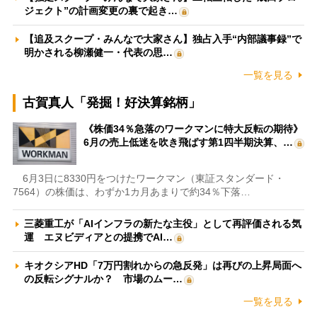
ジェクト”の計画変更の裏で起き…
【追及スクープ・みんなで大家さん】独占入手“内部議事録”で
明かされる柳瀬健一・代表の思…
一覧を見る
古賀真人「発掘！好決算銘柄」
《株価34％急落のワークマンに特大反転の期待》
6月の売上低迷を吹き飛ばす第1四半期決算、…
6月3日に8330円をつけたワークマン（東証スタンダード・
7564）の株価は、わずか1カ月あまりで約34％下落…
三菱重工が「AIインフラの新たな主役」として再評価される気
運 エヌビディアとの提携でAI…
キオクシアHD「7万円割れからの急反発」は再びの上昇局面へ
の反転シグナルか？ 市場のムー…
一覧を見る