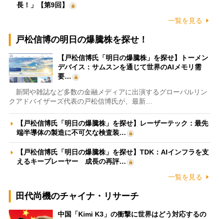
長！」【第9回】
一覧を見る
戸松信博の明日の爆騰株を探せ！
【戸松信博氏「明日の爆騰株」を探せ】トーメン
デバイス：サムスンを通じて世界のAIメモリ需
要…
新聞や雑誌など多数の金融メディアに出演するグローバルリン
クアドバイザーズ代表の戸松信博氏が、最新…
【戸松信博氏「明日の爆騰株」を探せ】レーザーテック：最先
端半導体の製造に不可欠な検査装…
【戸松信博氏「明日の爆騰株」を探せ】TDK：AIインフラを支
えるキープレーヤー 成長の再評…
一覧を見る
田代尚機のチャイナ・リサーチ
中国「Kimi K3」の衝撃に世界はどう対応するの