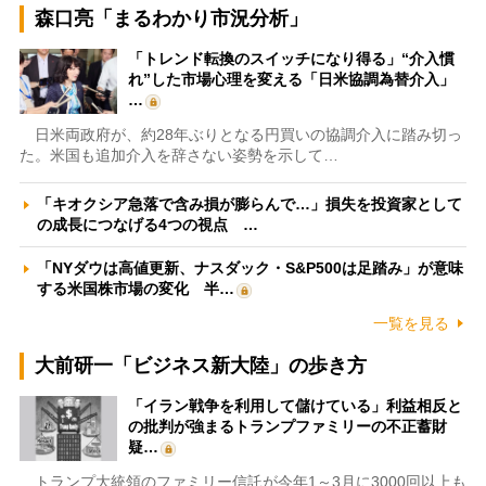
森口亮「まるわかり市況分析」
「トレンド転換のスイッチになり得る」“介入慣
れ”した市場心理を変える「日米協調為替介入」
…
日米両政府が、約28年ぶりとなる円買いの協調介入に踏み切っ
た。米国も追加介入を辞さない姿勢を示して…
「キオクシア急落で含み損が膨らんで…」損失を投資家として
の成長につなげる4つの視点 …
「NYダウは高値更新、ナスダック・S&P500は足踏み」が意味
する米国株市場の変化 半…
一覧を見る
大前研一「ビジネス新大陸」の歩き方
「イラン戦争を利用して儲けている」利益相反と
の批判が強まるトランプファミリーの不正蓄財
疑…
トランプ大統領のファミリー信託が今年1～3月に3000回以上も