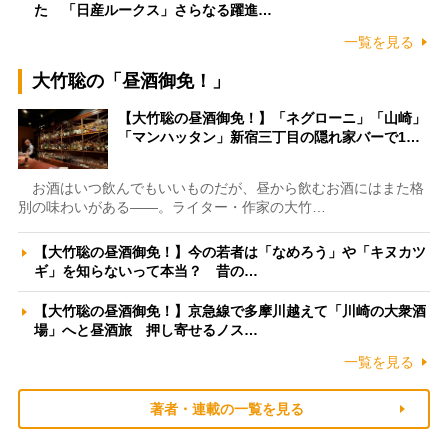
た 「日産ルークス」さらなる躍進…
一覧を見る
大竹聡の「昼酒御免！」
【大竹聡の昼酒御免！】「ネグローニ」「山崎」
「マンハッタン」新宿三丁目の隠れ家バーで1…
お酒はいつ飲んでもいいものだが、昼から飲むお酒にはまた格
別の味わいがある――。ライター・作家の大竹…
【大竹聡の昼酒御免！】今の若者は「なめろう」や「キヌカツ
ギ」を知らないって本当？ 昔の…
【大竹聡の昼酒御免！】京急線で多摩川越えて「川崎の大衆酒
場」へと昼酒旅 押し寄せるノス…
一覧を見る
著者・連載の一覧を見る