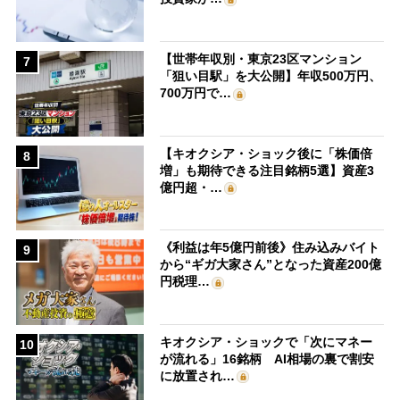
【世帯年収別・東京23区マンション
7
「狙い目駅」を大公開】年収500万円、
700万円で…
【キオクシア・ショック後に「株価倍
8
増」も期待できる注目銘柄5選】資産3
億円超・…
《利益は年5億円前後》住み込みバイト
9
から“ギガ大家さん”となった資産200億
円税理…
キオクシア・ショックで「次にマネー
10
が流れる」16銘柄 AI相場の裏で割安
に放置され…