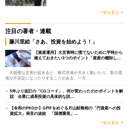
一覧を見る
注目の著者・連載
藤川里絵「さあ、投資を始めよう！」
【資産運用】大災害時に慌てないために平時から
備えておきたい3つのポイント「資産の棚卸し…
大規模な災害が起きると、株式市場が大きく動いたり、取引環
境が不安定になったりすることがある。一方…
5年ぶり改訂の「CGコード」、何が変わったのかポイントを解
説 企業に成長投資の具体的な説…
【令和のPKOか】GPIFをめぐる片山財務相の「円資産への投
資拡大」発言の波紋 「国債重視」…
一覧を見る