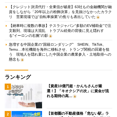
【クレジット決済代行・全東信が破産】63社もの金融機関が融
資をしながら「20年以上の粉飾決算」を見抜けなかったカラク
リ 営業現場では“自転車操業”の焦りも表出していた
【納車時に複数の事故】テスラジャパン“多額のEV補助金”で注
文殺到、現場は大混乱 トラブル続発の背後に見え隠れす
る“イーロンの右腕”の影
急増する中国企業の“国籍ロンダリング” SHEIN、TikTok、
Temu…本社機能を海外に移転させ、トランプ関税の回避を狙
う 現地人を隠れ蓑にした中国企業の農業参入・土地取得への
懸念も
ランキング
【資産10億円超・かんちさんが厳
1
選！】「キオクシアの次」に資金が流
れる期待の高…
【首都圏の不動産価格「危ない駅」ラ
2