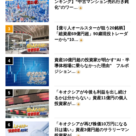
ンキング】“中古マンション売れ行き鈍
化”のワー…
【億り人オールスターが狙う20銘柄】
3
「総資産69億円超」90歳現役トレーダ
ーから“10…
資産10億円超の投資家が明かす“AI・半
4
導体相場に乗らなかった理由” フルポ
ジション…
「キオクシアが今後も利益を出し続け
5
るかは分からない」資産11億円の個人
投資家が…
「キオクシアが再び株価10万円になる
6
日は遠い」資産3億円超のサラリーマン
投資家が…