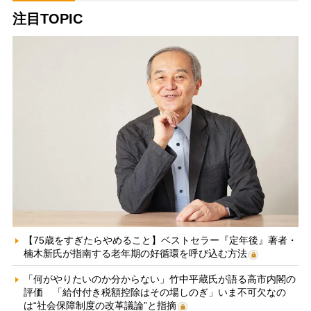
注目TOPIC
【75歳をすぎたらやめること】ベストセラー『定年後』著者・
楠木新氏が指南する老年期の好循環を呼び込む方法
「何がやりたいのか分からない」竹中平蔵氏が語る高市内閣の
評価 「給付付き税額控除はその場しのぎ」いま不可欠なの
は“社会保障制度の改革議論”と指摘