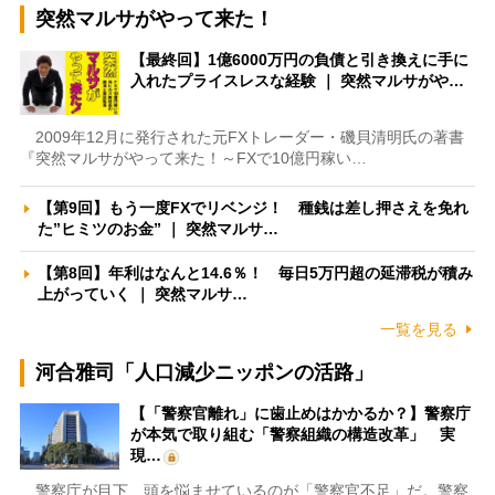
突然マルサがやって来た！
【最終回】1億6000万円の負債と引き換えに手に
入れたプライスレスな経験 ｜ 突然マルサがや…
2009年12月に発行された元FXトレーダー・磯貝清明氏の著書
『突然マルサがやって来た！～FXで10億円稼い…
【第9回】もう一度FXでリベンジ！ 種銭は差し押さえを免れ
た”ヒミツのお金” ｜ 突然マルサ…
【第8回】年利はなんと14.6％！ 毎日5万円超の延滞税が積み
上がっていく ｜ 突然マルサ…
一覧を見る
河合雅司「人口減少ニッポンの活路」
【「警察官離れ」に歯止めはかかるか？】警察庁
が本気で取り組む「警察組織の構造改革」 実
現…
警察庁が目下、頭を悩ませているのが「警察官不足」だ。警察