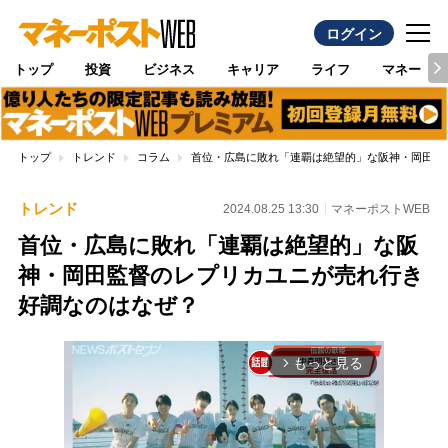
ログイン
トップ
投資
ビジネス
キャリア
ライフ
マネー
トップ
トレンド
コラム
首位・広島に敗れ「連覇は絶望的」な阪神・岡田監
トレンド
2024.08.25 13:30
マネーポストWEB
首位・広島に敗れ「連覇は絶望的」な阪
神・岡田監督のレプリカユニが売れ行き
好調なのはなぜ？
もっと見る
arrow_forward_ios