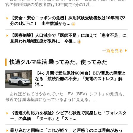
官の採用試験の受験者数は10年間で2分の1以…
【安全・安心ニッポンの危機】採用試験受験者数は10年間で2
分の1以下に！ 出生数減がも…
【医療崩壊】人口減少で「医師不足」に加えて「患者不足」に
見舞われ地域医療が限界に 今後…
一覧を見る
快適クルマ生活 乗ってみた、使ってみた
【4ヶ月間で受注累計6000台】BEV普及の障壁と
なる「航続距離の不安」「充電のストレス」解
消…
あれほどもてはやされていた「EV（BEV）シフト」の潮流も、
最近では減速基調になっているように見える。…
《雪道の対応力を検証》シビアな状況で実感した「フォレスタ
ー」の真価 「ターボ」と「スト…
乗り込むと同時に「これが軽？」と戸惑うのには理由があっ