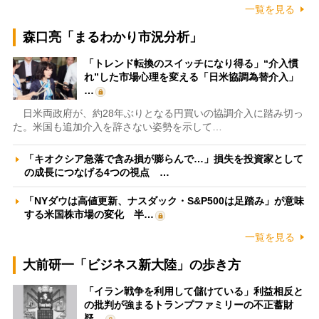
一覧を見る
森口亮「まるわかり市況分析」
「トレンド転換のスイッチになり得る」“介入慣
れ”した市場心理を変える「日米協調為替介入」
…
日米両政府が、約28年ぶりとなる円買いの協調介入に踏み切っ
た。米国も追加介入を辞さない姿勢を示して…
「キオクシア急落で含み損が膨らんで…」損失を投資家として
の成長につなげる4つの視点 …
「NYダウは高値更新、ナスダック・S&P500は足踏み」が意味
する米国株市場の変化 半…
一覧を見る
大前研一「ビジネス新大陸」の歩き方
「イラン戦争を利用して儲けている」利益相反と
の批判が強まるトランプファミリーの不正蓄財
疑…