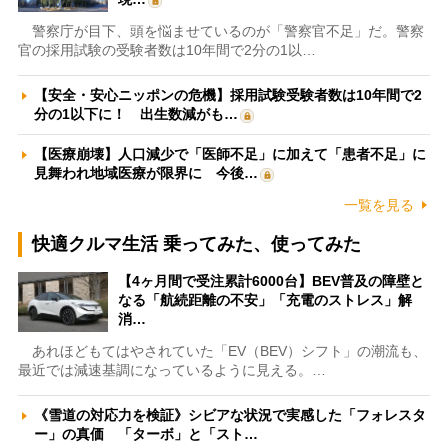
警察庁が目下、頭を悩ませているのが「警察官不足」だ。警察
官の採用試験の受験者数は10年間で2分の1以…
【安全・安心ニッポンの危機】採用試験受験者数は10年間で2
分の1以下に！ 出生数減がも…
【医療崩壊】人口減少で「医師不足」に加えて「患者不足」に
見舞われ地域医療が限界に 今後…
一覧を見る
快適クルマ生活 乗ってみた、使ってみた
【4ヶ月間で受注累計6000台】BEV普及の障壁と
なる「航続距離の不安」「充電のストレス」解
消…
あれほどもてはやされていた「EV（BEV）シフト」の潮流も、
最近では減速基調になっているように見える。…
《雪道の対応力を検証》シビアな状況で実感した「フォレスタ
ー」の真価 「ターボ」と「スト…