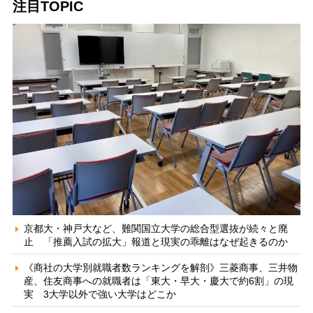
注目TOPIC
京都大・神戸大など、難関国立大学の総合型選抜が続々と廃
止 「推薦入試の拡大」報道と現実の乖離はなぜ起きるのか
《商社の大学別就職者数ランキングを解剖》三菱商事、三井物
産、住友商事への就職者は「東大・早大・慶大で約6割」の現
実 3大学以外で強い大学はどこか