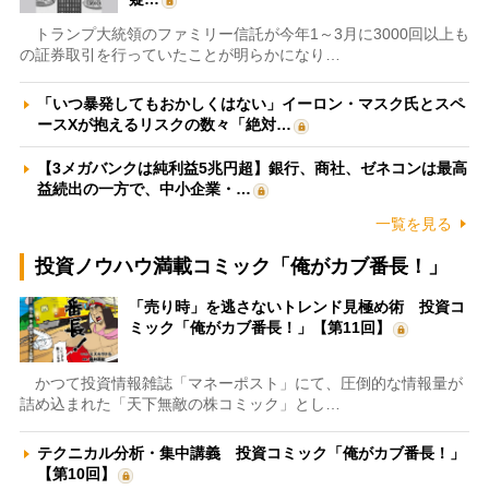
トランプ大統領のファミリー信託が今年1～3月に3000回以上も
の証券取引を行っていたことが明らかになり…
「いつ暴発してもおかしくはない」イーロン・マスク氏とスペ
ースXが抱えるリスクの数々「絶対…
【3メガバンクは純利益5兆円超】銀行、商社、ゼネコンは最高
益続出の一方で、中小企業・…
一覧を見る
投資ノウハウ満載コミック「俺がカブ番長！」
「売り時」を逃さないトレンド見極め術 投資コ
ミック「俺がカブ番長！」【第11回】
かつて投資情報雑誌「マネーポスト」にて、圧倒的な情報量が
詰め込まれた「天下無敵の株コミック」とし…
テクニカル分析・集中講義 投資コミック「俺がカブ番長！」
【第10回】