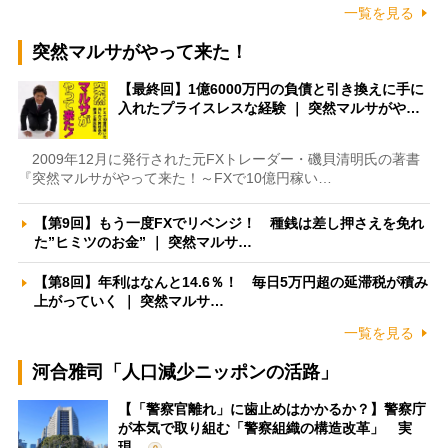
一覧を見る
突然マルサがやって来た！
【最終回】1億6000万円の負債と引き換えに手に
入れたプライスレスな経験 ｜ 突然マルサがや…
2009年12月に発行された元FXトレーダー・磯貝清明氏の著書
『突然マルサがやって来た！～FXで10億円稼い…
【第9回】もう一度FXでリベンジ！ 種銭は差し押さえを免れ
た”ヒミツのお金” ｜ 突然マルサ…
【第8回】年利はなんと14.6％！ 毎日5万円超の延滞税が積み
上がっていく ｜ 突然マルサ…
一覧を見る
河合雅司「人口減少ニッポンの活路」
【「警察官離れ」に歯止めはかかるか？】警察庁
が本気で取り組む「警察組織の構造改革」 実
現…