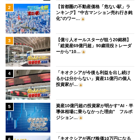
【首都圏の不動産価格「危ない駅」ラ
2
ンキング】“中古マンション売れ行き鈍
化”のワー…
【億り人オールスターが狙う20銘柄】
3
「総資産69億円超」90歳現役トレーダ
ーから“10…
「キオクシアが今後も利益を出し続け
4
るかは分からない」資産11億円の個人
投資家が…
資産10億円超の投資家が明かす“AI・半
5
導体相場に乗らなかった理由” フルポ
ジション…
「キオクシアが再び株価10万円になる
6