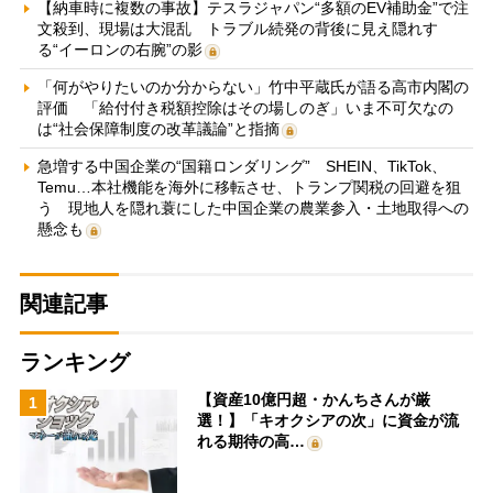
【納車時に複数の事故】テスラジャパン“多額のEV補助金”で注
文殺到、現場は大混乱 トラブル続発の背後に見え隠れす
る“イーロンの右腕”の影
「何がやりたいのか分からない」竹中平蔵氏が語る高市内閣の
評価 「給付付き税額控除はその場しのぎ」いま不可欠なの
は“社会保障制度の改革議論”と指摘
急増する中国企業の“国籍ロンダリング” SHEIN、TikTok、
Temu…本社機能を海外に移転させ、トランプ関税の回避を狙
う 現地人を隠れ蓑にした中国企業の農業参入・土地取得への
懸念も
関連記事
ランキング
【資産10億円超・かんちさんが厳
1
選！】「キオクシアの次」に資金が流
れる期待の高…