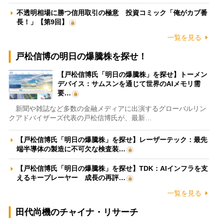
不透明相場に勝つ信用取引の極意 投資コミック「俺がカブ番
長！」【第9回】
一覧を見る
戸松信博の明日の爆騰株を探せ！
【戸松信博氏「明日の爆騰株」を探せ】トーメン
デバイス：サムスンを通じて世界のAIメモリ需
要…
新聞や雑誌など多数の金融メディアに出演するグローバルリン
クアドバイザーズ代表の戸松信博氏が、最新…
【戸松信博氏「明日の爆騰株」を探せ】レーザーテック：最先
端半導体の製造に不可欠な検査装…
【戸松信博氏「明日の爆騰株」を探せ】TDK：AIインフラを支
えるキープレーヤー 成長の再評…
一覧を見る
田代尚機のチャイナ・リサーチ