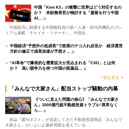
中国「Kimi K3」の衝撃に世界はどう対応するの
か？ 米財務長官が検討する「蒸留を行う中国
AI…
中国経済に精通する中国株投資の第一人者・田代尚機氏のプレ
ミアム連載「チャイナ・リサーチ」。中国企…
中国経済“予想外の低成長”で政策のテコ入れ必至か 経済運営
方針の修正で成長加速が予想さ…
“AI革命”で爆発的な需要拡大が見込まれる「CXO」とは何
か？ 高い競争力を持つ中国の医薬品…
一覧を見る
「みんなで大家さん」配当ストップ騒動の内幕
《ついに見えた問題の核心》「みんなで大家さ
ん」2000億円超不動産投資トラブル“異常なく
ら…
本誌『週刊ポスト』が追及してきた不動産投資商品「みんなで
大家さん」がいよいよ最終局面を迎えている…