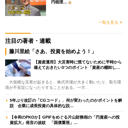
円税理…
一覧を見る
注目の著者・連載
藤川里絵「さあ、投資を始めよう！」
【資産運用】大災害時に慌てないために平時から
備えておきたい3つのポイント「資産の棚卸し…
大規模な災害が起きると、株式市場が大きく動いたり、取引環
境が不安定になったりすることがある。一方…
5年ぶり改訂の「CGコード」、何が変わったのかポイントを解
説 企業に成長投資の具体的な説…
【令和のPKOか】GPIFをめぐる片山財務相の「円資産への投
資拡大」発言の波紋 「国債重視」…