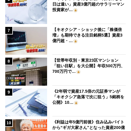
日は遠い」資産3億円超のサラリーマン
投資家が…
【キオクシア・ショック後に「株価倍
7
増」も期待できる注目銘柄5選】資産3
億円超・…
【世帯年収別・東京23区マンション
8
「狙い目駅」を大公開】年収500万円、
700万円で…
《2年弱で資産17.5倍の元証券マンが
9
「キオクシア急落で次に狙う」5銘柄を
公開》10…
《利益は年5億円前後》住み込みバイト
10
から“ギガ大家さん”となった資産200億