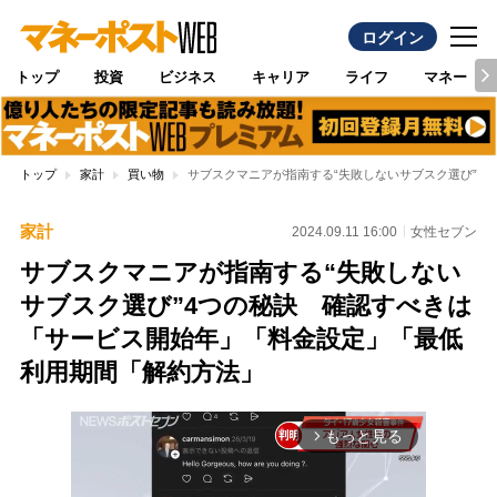
ログイン
トップ
投資
ビジネス
キャリア
ライフ
マネー
トップ
家計
買い物
サブスクマニアが指南する“失敗しないサブスク選び”4
家計
2024.09.11 16:00
女性セブン
サブスクマニアが指南する“失敗しない
サブスク選び”4つの秘訣 確認すべきは
「サービス開始年」「料金設定」「最低
利用期間「解約方法」
もっと見る
arrow_forward_ios