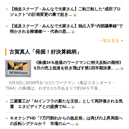
【独走スクープ・みんなで大家さん】二転三転した“成田プロ
ジェクト”の計画変更の裏で起き…
【追及スクープ・みんなで大家さん】独占入手“内部議事録”で
明かされる柳瀬健一・代表の思…
一覧を見る
古賀真人「発掘！好決算銘柄」
《株価34％急落のワークマンに特大反転の期待》
6月の売上低迷を吹き飛ばす第1四半期決算、…
6月3日に8330円をつけたワークマン（東証スタンダード・
7564）の株価は、わずか1カ月あまりで約34％下落…
三菱重工が「AIインフラの新たな主役」として再評価される気
運 エヌビディアとの提携でAI…
キオクシアHD「7万円割れからの急反発」は再びの上昇局面へ
の反転シグナルか？ 市場のムー…