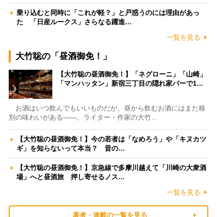
乗り込むと同時に「これが軽？」と戸惑うのには理由があっ
た 「日産ルークス」さらなる躍進…
一覧を見る
大竹聡の「昼酒御免！」
【大竹聡の昼酒御免！】「ネグローニ」「山崎」
「マンハッタン」新宿三丁目の隠れ家バーで1…
お酒はいつ飲んでもいいものだが、昼から飲むお酒にはまた格
別の味わいがある――。ライター・作家の大竹…
【大竹聡の昼酒御免！】今の若者は「なめろう」や「キヌカツ
ギ」を知らないって本当？ 昔の…
【大竹聡の昼酒御免！】京急線で多摩川越えて「川崎の大衆酒
場」へと昼酒旅 押し寄せるノス…
一覧を見る
著者・連載の一覧を見る