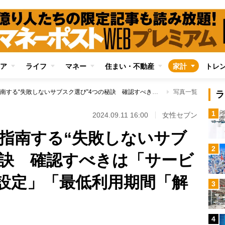
ア
ライフ
マネー
住まい・不動産
家計
トレ
サブスクマニアが指南する“失敗しないサブスク選び”4つの秘訣 確認すべきは「サービス開始年」「料金設定」「最低利用期間「解約方法」
写真一覧
ラ
1
2024.09.11 16:00
女性セブン
指南する“失敗しないサブ
2
秘訣 確認すべきは「サービ
設定」「最低利用期間「解
3
4