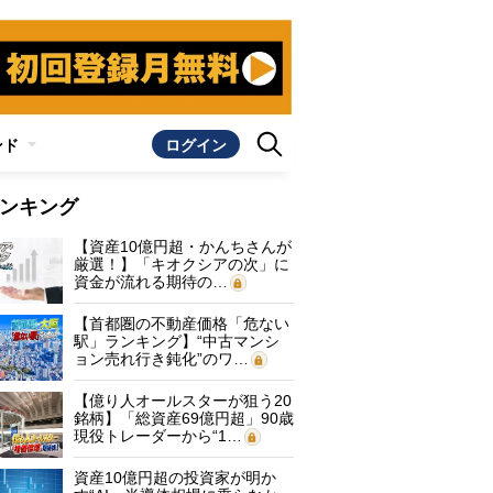
ンド
ログイン
ンキング
【資産10億円超・かんちさんが
厳選！】「キオクシアの次」に
資金が流れる期待の…
【首都圏の不動産価格「危ない
駅」ランキング】“中古マンシ
ョン売れ行き鈍化”のワ…
【億り人オールスターが狙う20
銘柄】「総資産69億円超」90歳
現役トレーダーから“1…
資産10億円超の投資家が明か