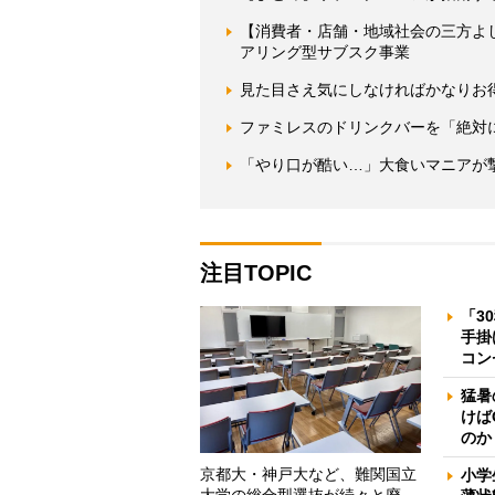
【消費者・店舗・地域社会の三方よ
アリング型サブスク事業
見た目さえ気にしなければかなりお
ファミレスのドリンクバーを「絶対
「やり口が酷い…」大食いマニアが
注目TOPIC
「3
手掛
コン
猛暑
けば
のか
京都大・神戸大など、難関国立
小学