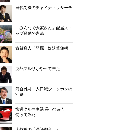
田代尚機のチャイナ・リサーチ
サブスク選びで失敗しない4か条
「みんなで大家さん」配当スト
ップ騒動の内幕
古賀真人「発掘！好決算銘柄」
突然マルサがやって来た！
河合雅司「人口減少ニッポンの
活路」
快適クルマ生活 乗ってみた、
使ってみた
大竹聡の「昼酒御免！」