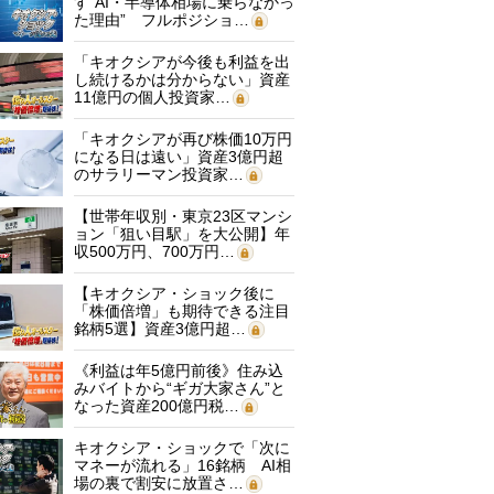
す“AI・半導体相場に乗らなかっ
た理由” フルポジショ…
「キオクシアが今後も利益を出
し続けるかは分からない」資産
11億円の個人投資家…
「キオクシアが再び株価10万円
になる日は遠い」資産3億円超
のサラリーマン投資家…
【世帯年収別・東京23区マンシ
ョン「狙い目駅」を大公開】年
収500万円、700万円…
【キオクシア・ショック後に
「株価倍増」も期待できる注目
銘柄5選】資産3億円超…
《利益は年5億円前後》住み込
みバイトから“ギガ大家さん”と
なった資産200億円税…
キオクシア・ショックで「次に
マネーが流れる」16銘柄 AI相
場の裏で割安に放置さ…