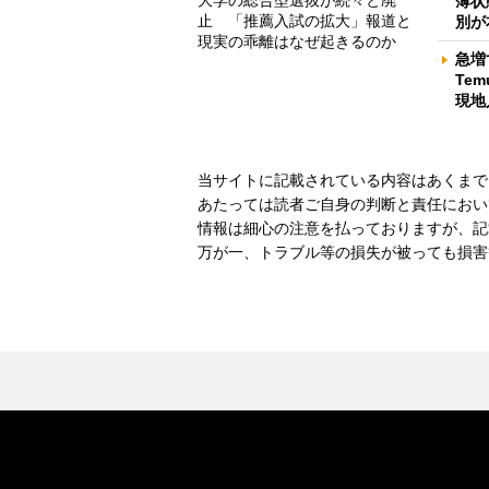
大学の総合型選抜が続々と廃
薄状
止 「推薦入試の拡大」報道と
別が
現実の乖離はなぜ起きるのか
急増
Te
現地
当サイトに記載されている内容はあくまで
あたっては読者ご自身の判断と責任におい
情報は細心の注意を払っておりますが、記
万が一、トラブル等の損失が被っても損害