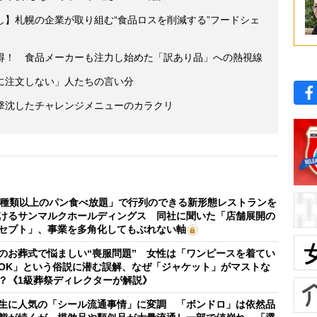
し】札幌の企業が取り組む“食品ロスを削減する”フードシェ
得！ 食品メーカーも注力し始めた「訳あり品」への熱視線
に注文しない」人たちの言い分
撃沈したチャレンジメニューのカラクリ
0種類以上のパン食べ放題」で行列のできる新形態レストランを
けるサンマルクホールディングス 同社に聞いた「店舗展開の
セプト」、事業を多角化してもぶれない軸
のお葬式で悩ましい“喪服問題” 女性は「ワンピースを着てい
OK」という俗説に潜む誤解、なぜ「ジャケット」がマストな
？《1級葬祭ディレクターが解説》
生に人気の「シール流通事情」に変調 「ボンドロ」は依然品