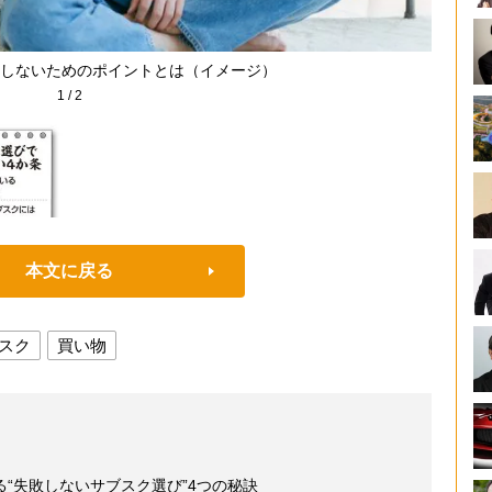
しないためのポイントとは（イメージ）
1
/
2
本文に戻る
スク
買い物
“失敗しないサブスク選び”4つの秘訣