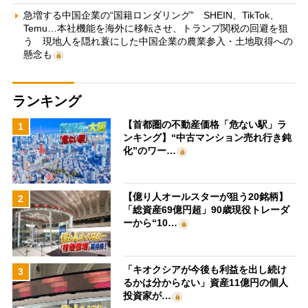
急増する中国企業の“国籍ロンダリング” SHEIN、TikTok、
Temu…本社機能を海外に移転させ、トランプ関税の回避を狙
う 現地人を隠れ蓑にした中国企業の農業参入・土地取得への
懸念も
ランキング
【首都圏の不動産価格「危ない駅」ラ
1
ンキング】“中古マンション売れ行き鈍
化”のワー…
【億り人オールスターが狙う20銘柄】
2
「総資産69億円超」90歳現役トレーダ
ーから“10…
「キオクシアが今後も利益を出し続け
3
るかは分からない」資産11億円の個人
投資家が…