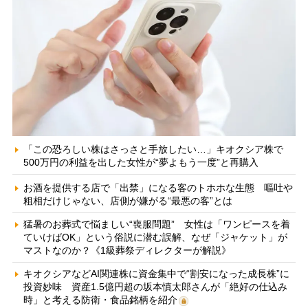
「この恐ろしい株はさっさと手放したい…」キオクシア株で
500万円の利益を出した女性が“夢よもう一度”と再購入
お酒を提供する店で「出禁」になる客のトホホな生態 嘔吐や
粗相だけじゃない、店側が嫌がる“最悪の客”とは
猛暑のお葬式で悩ましい“喪服問題” 女性は「ワンピースを着
ていけばOK」という俗説に潜む誤解、なぜ「ジャケット」が
マストなのか？《1級葬祭ディレクターが解説》
キオクシアなどAI関連株に資金集中で“割安になった成長株”に
投資妙味 資産1.5億円超の坂本慎太郎さんが「絶好の仕込み
時」と考える防衛・食品銘柄を紹介