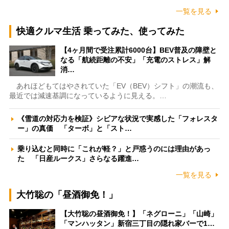
一覧を見る
快適クルマ生活 乗ってみた、使ってみた
【4ヶ月間で受注累計6000台】BEV普及の障壁と
なる「航続距離の不安」「充電のストレス」解
消…
あれほどもてはやされていた「EV（BEV）シフト」の潮流も、
最近では減速基調になっているように見える。…
《雪道の対応力を検証》シビアな状況で実感した「フォレスタ
ー」の真価 「ターボ」と「スト…
乗り込むと同時に「これが軽？」と戸惑うのには理由があっ
た 「日産ルークス」さらなる躍進…
一覧を見る
大竹聡の「昼酒御免！」
【大竹聡の昼酒御免！】「ネグローニ」「山崎」
「マンハッタン」新宿三丁目の隠れ家バーで1…