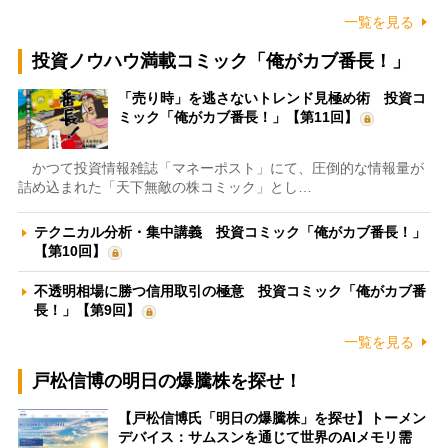
一覧を見る
投資ノウハウ満載コミック「俺がカブ番長！」
「売り時」を逃さないトレンド見極め術 投資コ
ミック「俺がカブ番長！」【第11回】
かつて投資情報雑誌「マネーポスト」にて、圧倒的な情報量が
詰め込まれた「天下無敵の株コミック」とし…
テクニカル分析・集中講義 投資コミック「俺がカブ番長！」
【第10回】
不透明相場に勝つ信用取引の極意 投資コミック「俺がカブ番
長！」【第9回】
一覧を見る
戸松信博の明日の爆騰株を探せ！
【戸松信博氏「明日の爆騰株」を探せ】トーメン
デバイス：サムスンを通じて世界のAIメモリ需