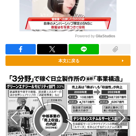
Powered by 
GliaStudios
Mute
本文に戻る