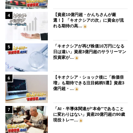
【資産10億円超・かんちさんが厳
4
選！】「キオクシアの次」に資金が流
れる期待の高…
「キオクシアが再び株価10万円になる
5
日は遠い」資産3億円超のサラリーマン
投資家が…
【キオクシア・ショック後に「株価倍
6
増」も期待できる注目銘柄5選】資産3
億円超・…
「AI・半導体関連が“本命”であること
7
に変わりはない」資産20億円超の90歳
現役トレー…