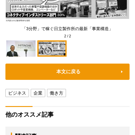
年、
「3分野」で稼ぐ日立製作所の最新「事業構造」
2
/
2
本文に戻る
ビジネス
企業
働き方
他のオススメ記事