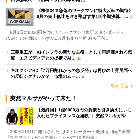
《株価34％急落のワークマンに特大反転の期待》
6月の売上低迷を吹き飛ばす第1四半期決算、…
6月3日に8330円をつけたワークマン（東証スタンダード・
7564）の株価は、わずか1カ月あまりで約34％下落…
三菱重工が「AIインフラの新たな主役」として再評価される気
運 エヌビディアとの提携でAI…
キオクシアHD「7万円割れからの急反発」は再びの上昇局面へ
の反転シグナルか？ 市場のムー…
一覧を見る
突然マルサがやって来た！
【最終回】1億6000万円の負債と引き換えに手に
入れたプライスレスな経験 ｜ 突然マルサがや…
2009年12月に発行された元FXトレーダー・磯貝清明氏の著書
『突然マルサがやって来た！～FXで10億円稼い…