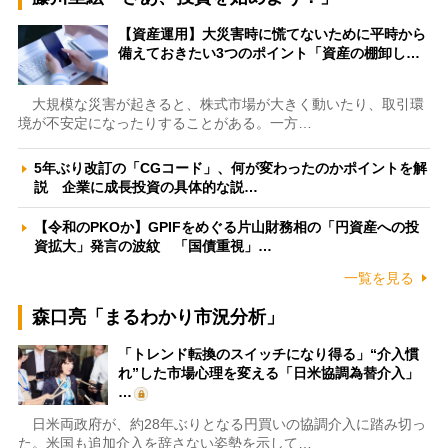
【資産運用】大災害時に慌てないために平時から
備えておきたい3つのポイント「資産の棚卸し…
大規模な災害が起きると、株式市場が大きく動いたり、取引環
境が不安定になったりすることがある。一方…
5年ぶり改訂の「CGコード」、何が変わったのかポイントを解
説 企業に成長投資の具体的な説…
【令和のPKOか】GPIFをめぐる片山財務相の「円資産への投
資拡大」発言の波紋 「国債重視」…
一覧を見る
森口亮「まるわかり市況分析」
「トレンド転換のスイッチになり得る」“介入慣
れ”した市場心理を変える「日米協調為替介入」
…
日米両政府が、約28年ぶりとなる円買いの協調介入に踏み切っ
た。米国も追加介入を辞さない姿勢を示して…