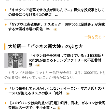
「キオクシア急落で含み損が膨らんで…」損失を投資家として
の成長につなげる4つの視点 …
「NYダウは高値更新、ナスダック・S&P500は足踏み」が意味
する米国株市場の変化 半…
一覧を見る
大前研一「ビジネス新大陸」の歩き方
「イラン戦争を利用して儲けている」利益相反と
の批判が強まるトランプファミリーの不正蓄財
疑…
トランプ大統領のファミリー信託が今年1～3月に3000回以上も
の証券取引を行っていたことが明らかになり…
「いつ暴発してもおかしくはない」イーロン・マスク氏とスペ
ースXが抱えるリスクの数々「絶対…
【3メガバンクは純利益5兆円超】銀行、商社、ゼネコンは最高
益続出の一方で、中小企業・…