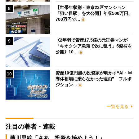
【世帯年収別・東京23区マンション
8
「狙い目駅」を大公開】年収500万円、
700万円で…
《2年弱で資産17.5倍の元証券マンが
9
「キオクシア急落で次に狙う」5銘柄を
公開》10…
資産10億円超の投資家が明かす“AI・半
10
導体相場に乗らなかった理由” フルポ
ジション…
一覧を見る
注目の著者・連載
藤川里絵「さあ、投資を始めよう！」