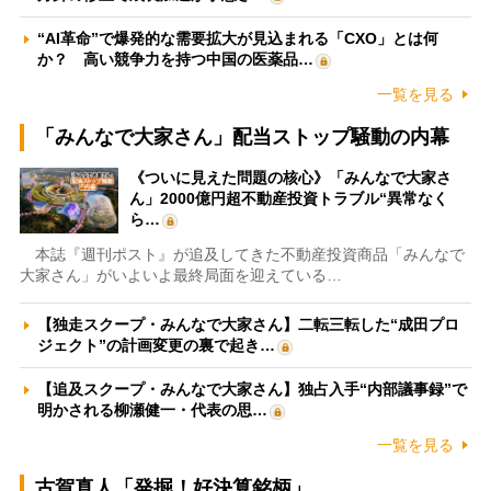
“AI革命”で爆発的な需要拡大が見込まれる「CXO」とは何
か？ 高い競争力を持つ中国の医薬品…
一覧を見る
「みんなで大家さん」配当ストップ騒動の内幕
《ついに見えた問題の核心》「みんなで大家さ
ん」2000億円超不動産投資トラブル“異常なく
ら…
本誌『週刊ポスト』が追及してきた不動産投資商品「みんなで
大家さん」がいよいよ最終局面を迎えている…
【独走スクープ・みんなで大家さん】二転三転した“成田プロ
ジェクト”の計画変更の裏で起き…
【追及スクープ・みんなで大家さん】独占入手“内部議事録”で
明かされる柳瀬健一・代表の思…
一覧を見る
古賀真人「発掘！好決算銘柄」