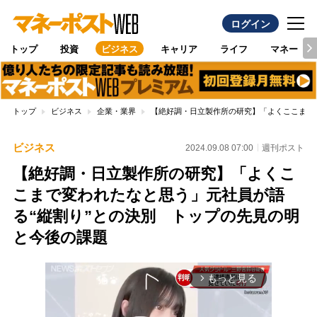
ログイン
トップ
投資
ビジネス
キャリア
ライフ
マネー
トップ
ビジネス
企業・業界
【絶好調・日立製作所の研究】「よくここまで
ビジネス
2024.09.08 07:00
週刊ポスト
【絶好調・日立製作所の研究】「よくこ
こまで変われたなと思う」元社員が語
る“縦割り”との決別 トップの先見の明
と今後の課題
もっと見る
arrow_forward_ios