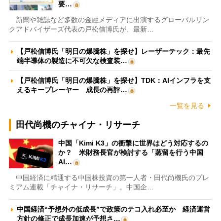
要…
新聞や雑誌など多数の金融メディアに出演するグローバルリン
クアドバイザーズ代表の戸松信博氏が、最新…
【戸松信博氏「明日の爆騰株」を探せ】レーザーテック：最先
端半導体の製造に不可欠な検査装…
【戸松信博氏「明日の爆騰株」を探せ】TDK：AIインフラを支
えるキープレーヤー 成長の再評…
一覧を見る
田代尚機のチャイナ・リサーチ
中国「Kimi K3」の衝撃に世界はどう対応するの
か？ 米財務長官が検討する「蒸留を行う中国
AI…
中国経済に精通する中国株投資の第一人者・田代尚機氏のプレ
ミアム連載「チャイナ・リサーチ」。中国企…
中国経済“予想外の低成長”で政策のテコ入れ必至か 経済運営
方針の修正で成長加速が予想さ…