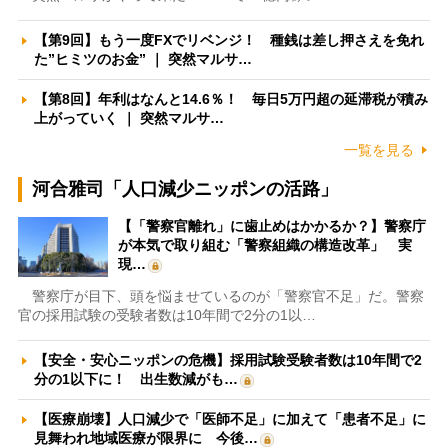
【第9回】もう一度FXでリベンジ！ 種銭は差し押さえを免れ
た”ヒミツのお金” ｜ 突然マルサ…
【第8回】年利はなんと14.6％！ 毎日5万円超の延滞税が積み
上がっていく ｜ 突然マルサ…
一覧を見る
河合雅司「人口減少ニッポンの活路」
【「警察官離れ」に歯止めはかかるか？】警察庁
が本気で取り組む「警察組織の構造改革」 実
現…
警察庁が目下、頭を悩ませているのが「警察官不足」だ。警察
官の採用試験の受験者数は10年間で2分の1以…
【安全・安心ニッポンの危機】採用試験受験者数は10年間で2
分の1以下に！ 出生数減がも…
【医療崩壊】人口減少で「医師不足」に加えて「患者不足」に
見舞われ地域医療が限界に 今後…