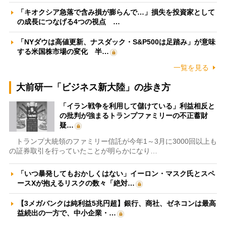
「キオクシア急落で含み損が膨らんで…」損失を投資家として
の成長につなげる4つの視点 …
「NYダウは高値更新、ナスダック・S&P500は足踏み」が意味
する米国株市場の変化 半…
一覧を見る
大前研一「ビジネス新大陸」の歩き方
「イラン戦争を利用して儲けている」利益相反と
の批判が強まるトランプファミリーの不正蓄財
疑…
トランプ大統領のファミリー信託が今年1～3月に3000回以上も
の証券取引を行っていたことが明らかになり…
「いつ暴発してもおかしくはない」イーロン・マスク氏とスペ
ースXが抱えるリスクの数々「絶対…
【3メガバンクは純利益5兆円超】銀行、商社、ゼネコンは最高
益続出の一方で、中小企業・…