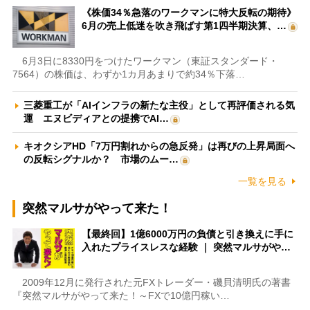
《株価34％急落のワークマンに特大反転の期待》
6月の売上低迷を吹き飛ばす第1四半期決算、…
6月3日に8330円をつけたワークマン（東証スタンダード・
7564）の株価は、わずか1カ月あまりで約34％下落…
三菱重工が「AIインフラの新たな主役」として再評価される気
運 エヌビディアとの提携でAI…
キオクシアHD「7万円割れからの急反発」は再びの上昇局面へ
の反転シグナルか？ 市場のムー…
一覧を見る
突然マルサがやって来た！
【最終回】1億6000万円の負債と引き換えに手に
入れたプライスレスな経験 ｜ 突然マルサがや…
2009年12月に発行された元FXトレーダー・磯貝清明氏の著書
『突然マルサがやって来た！～FXで10億円稼い…