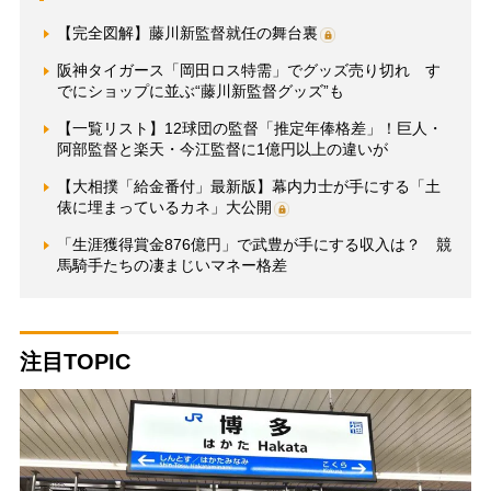
【完全図解】藤川新監督就任の舞台裏
阪神タイガース「岡田ロス特需」でグッズ売り切れ す
でにショップに並ぶ“藤川新監督グッズ”も
【一覧リスト】12球団の監督「推定年俸格差」！巨人・
阿部監督と楽天・今江監督に1億円以上の違いが
【大相撲「給金番付」最新版】幕内力士が手にする「土
俵に埋まっているカネ」大公開
「生涯獲得賞金876億円」で武豊が手にする収入は？ 競
馬騎手たちの凄まじいマネー格差
注目TOPIC