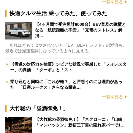
一覧を見る
快適クルマ生活 乗ってみた、使ってみた
【4ヶ月間で受注累計6000台】BEV普及の障壁と
なる「航続距離の不安」「充電のストレス」解
消…
あれほどもてはやされていた「EV（BEV）シフト」の潮流も、
最近では減速基調になっているように見える。…
《雪道の対応力を検証》シビアな状況で実感した「フォレスタ
ー」の真価 「ターボ」と「スト…
乗り込むと同時に「これが軽？」と戸惑うのには理由があっ
た 「日産ルークス」さらなる躍進…
一覧を見る
大竹聡の「昼酒御免！」
【大竹聡の昼酒御免！】「ネグローニ」「山崎」
「マンハッタン」新宿三丁目の隠れ家バーで1…