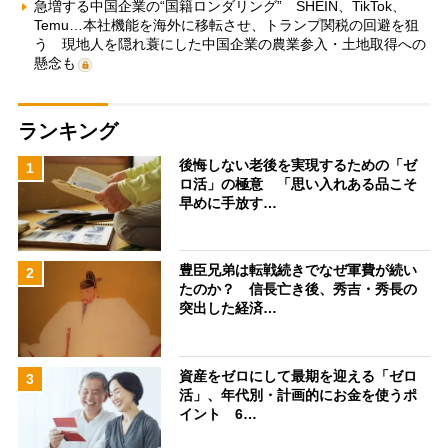
急増する中国企業の“国籍ロンダリング” SHEIN、TikTok、
Temu…本社機能を海外に移転させ、トランプ関税の回避を狙
う 現地人を隠れ蓑にした中国企業の農業参入・土地取得への
懸念も
ランキング
後悔しない老後を実現するための「ゼ
1
ロ活」の極意 「思い入れある品こそ
早めに手放す…
豊臣兄弟は転戦続きでなぜ軍費が続い
2
たのか？ 信長亡き後、秀吉・秀長の
突出した経済…
資産をゼロにして最期を迎える「ゼロ
3
活」、年代別・計画的にお金を使うポ
イント 6…