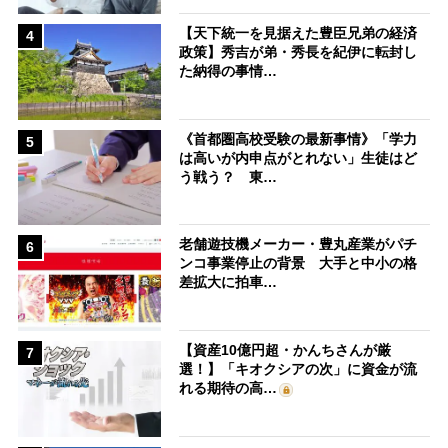
【天下統一を見据えた豊臣兄弟の経済
4
政策】秀吉が弟・秀長を紀伊に転封し
た納得の事情…
《首都圏高校受験の最新事情》「学力
5
は高いが内申点がとれない」生徒はど
う戦う？ 東…
老舗遊技機メーカー・豊丸産業がパチ
6
ンコ事業停止の背景 大手と中小の格
差拡大に拍車…
【資産10億円超・かんちさんが厳
7
選！】「キオクシアの次」に資金が流
れる期待の高…