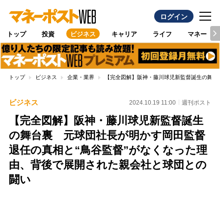
ログイン
トップ
投資
ビジネス
キャリア
ライフ
マネー
トップ
ビジネス
企業・業界
【完全図解】阪神・藤川球児新監督誕生の舞台
ビジネス
2024.10.19 11:00
週刊ポスト
【完全図解】阪神・藤川球児新監督誕生
の舞台裏 元球団社長が明かす岡田監督
退任の真相と“鳥谷監督”がなくなった理
由、背後で展開された親会社と球団との
闘い
Loaded
:
87.48%
/
Unmute