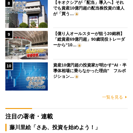
【キオクシアが「配当」導入へ】それ
8
でも資産10億円超の配当株投資の達人
が「買う…
【億り人オールスターが狙う20銘柄】
9
「総資産69億円超」90歳現役トレーダ
ーから“10…
資産10億円超の投資家が明かす“AI・半
10
導体相場に乗らなかった理由” フルポ
ジション…
一覧を見る
注目の著者・連載
藤川里絵「さあ、投資を始めよう！」