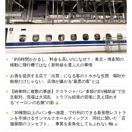
「約5時間かかるし、料金も高いのになぜ？」東京～博多間の
移動に飛行機ではなく新幹線を選ぶ人の事情
お酒を提供する店で「出禁」になる客のトホホな生態 嘔吐や
粗相だけじゃない、店側が嫌がる“最悪の客”とは
【納車時に複数の事故】テスラジャパン“多額のEV補助金”で注
文殺到、現場は大混乱 トラブル続発の背後に見え隠れす
る“イーロンの右腕”の影
「30種類以上のパン食べ放題」で行列のできる新形態レストラ
ンを手掛けるサンマルクホールディングス 同社に聞いた「店
舗展開のコンセプト」、事業を多角化してもぶれない軸