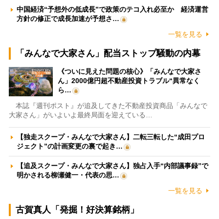
中国経済“予想外の低成長”で政策のテコ入れ必至か 経済運営
方針の修正で成長加速が予想さ…
一覧を見る
「みんなで大家さん」配当ストップ騒動の内幕
《ついに見えた問題の核心》「みんなで大家さ
ん」2000億円超不動産投資トラブル“異常なく
ら…
本誌『週刊ポスト』が追及してきた不動産投資商品「みんなで
大家さん」がいよいよ最終局面を迎えている…
【独走スクープ・みんなで大家さん】二転三転した“成田プロ
ジェクト”の計画変更の裏で起き…
【追及スクープ・みんなで大家さん】独占入手“内部議事録”で
明かされる柳瀬健一・代表の思…
一覧を見る
古賀真人「発掘！好決算銘柄」