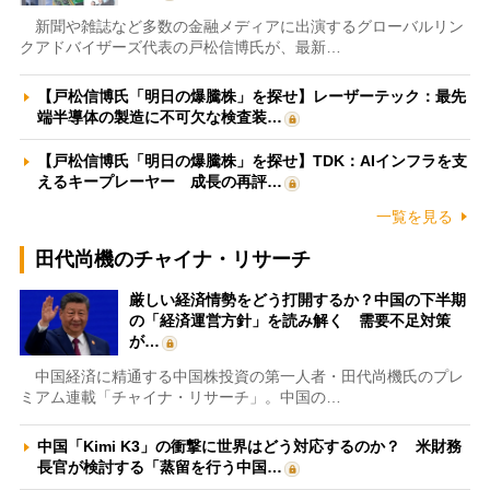
新聞や雑誌など多数の金融メディアに出演するグローバルリン
クアドバイザーズ代表の戸松信博氏が、最新…
【戸松信博氏「明日の爆騰株」を探せ】レーザーテック：最先
端半導体の製造に不可欠な検査装…
【戸松信博氏「明日の爆騰株」を探せ】TDK：AIインフラを支
えるキープレーヤー 成長の再評…
一覧を見る
田代尚機のチャイナ・リサーチ
厳しい経済情勢をどう打開するか？中国の下半期
の「経済運営方針」を読み解く 需要不足対策
が…
中国経済に精通する中国株投資の第一人者・田代尚機氏のプレ
ミアム連載「チャイナ・リサーチ」。中国の…
中国「Kimi K3」の衝撃に世界はどう対応するのか？ 米財務
長官が検討する「蒸留を行う中国…