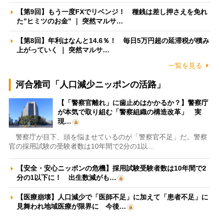
【第9回】もう一度FXでリベンジ！ 種銭は差し押さえを免れ
た”ヒミツのお金” ｜ 突然マルサ…
【第8回】年利はなんと14.6％！ 毎日5万円超の延滞税が積み
上がっていく ｜ 突然マルサ…
一覧を見る
河合雅司「人口減少ニッポンの活路」
【「警察官離れ」に歯止めはかかるか？】警察庁
が本気で取り組む「警察組織の構造改革」 実
現…
警察庁が目下、頭を悩ませているのが「警察官不足」だ。警察
官の採用試験の受験者数は10年間で2分の1以…
【安全・安心ニッポンの危機】採用試験受験者数は10年間で2
分の1以下に！ 出生数減がも…
【医療崩壊】人口減少で「医師不足」に加えて「患者不足」に
見舞われ地域医療が限界に 今後…