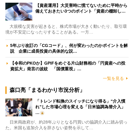
【資産運用】大災害時に慌てないために平時から
備えておきたい3つのポイント「資産の棚卸し…
大規模な災害が起きると、株式市場が大きく動いたり、取引環
境が不安定になったりすることがある。一方…
5年ぶり改訂の「CGコード」、何が変わったのかポイントを解
説 企業に成長投資の具体的な説…
【令和のPKOか】GPIFをめぐる片山財務相の「円資産への投
資拡大」発言の波紋 「国債重視」…
一覧を見る
森口亮「まるわかり市況分析」
「トレンド転換のスイッチになり得る」“介入慣
れ”した市場心理を変える「日米協調為替介入」
…
日米両政府が、約28年ぶりとなる円買いの協調介入に踏み切っ
た。米国も追加介入を辞さない姿勢を示して…