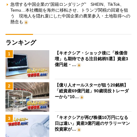
急増する中国企業の“国籍ロンダリング” SHEIN、TikTok、
Temu…本社機能を海外に移転させ、トランプ関税の回避を狙
う 現地人を隠れ蓑にした中国企業の農業参入・土地取得への
懸念も
ランキング
【キオクシア・ショック後に「株価倍
1
増」も期待できる注目銘柄5選】資産3
億円超・…
【億り人オールスターが狙う20銘柄】
2
「総資産69億円超」90歳現役トレーダ
ーから“10…
「キオクシアが再び株価10万円になる
3
日は遠い」資産3億円超のサラリーマン
投資家が…