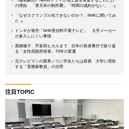
《徹底解剖》Netflixドラマが地上波を凌駕するこれだけ
の理由 「青天井の制作費」「時間の成約がない」…
「なぜスクランブル化できないのか？」NHKに聞いてみ
た
ドンキが発売「NHK受信料不要テレビ」 大手メーカー
が参入しにくい事情
黒柳徹子、宇多田ヒカルまで 往年の長者番付で振り返
る「女性高額所得者」70年の変遷
元テレビマンの業界ノリに学生たちは辟易 大学に増加
する「実務家教員」の功罪
注目TOPIC