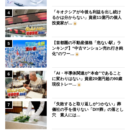
「キオクシアが今後も利益を出し続け
4
るかは分からない」資産11億円の個人
投資家が…
【首都圏の不動産価格「危ない駅」ラ
5
ンキング】“中古マンション売れ行き鈍
化”のワー…
「AI・半導体関連が“本命”であること
6
に変わりはない」資産20億円超の90歳
現役トレー…
「失敗すると取り返しがつかない」葬
7
儀社の手を借りない「DIY葬」の落とし
穴 素人には…