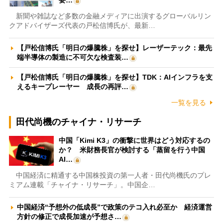
要…
新聞や雑誌など多数の金融メディアに出演するグローバルリン
クアドバイザーズ代表の戸松信博氏が、最新…
【戸松信博氏「明日の爆騰株」を探せ】レーザーテック：最先
端半導体の製造に不可欠な検査装…
【戸松信博氏「明日の爆騰株」を探せ】TDK：AIインフラを支
えるキープレーヤー 成長の再評…
一覧を見る
田代尚機のチャイナ・リサーチ
中国「Kimi K3」の衝撃に世界はどう対応するの
か？ 米財務長官が検討する「蒸留を行う中国
AI…
中国経済に精通する中国株投資の第一人者・田代尚機氏のプレ
ミアム連載「チャイナ・リサーチ」。中国企…
中国経済“予想外の低成長”で政策のテコ入れ必至か 経済運営
方針の修正で成長加速が予想さ…