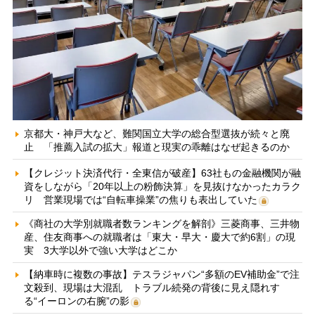
京都大・神戸大など、難関国立大学の総合型選抜が続々と廃
止 「推薦入試の拡大」報道と現実の乖離はなぜ起きるのか
【クレジット決済代行・全東信が破産】63社もの金融機関が融
資をしながら「20年以上の粉飾決算」を見抜けなかったカラク
リ 営業現場では“自転車操業”の焦りも表出していた
《商社の大学別就職者数ランキングを解剖》三菱商事、三井物
産、住友商事への就職者は「東大・早大・慶大で約6割」の現
実 3大学以外で強い大学はどこか
【納車時に複数の事故】テスラジャパン“多額のEV補助金”で注
文殺到、現場は大混乱 トラブル続発の背後に見え隠れす
る“イーロンの右腕”の影