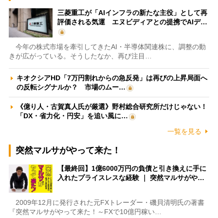
三菱重工が「AIインフラの新たな主役」として再
評価される気運 エヌビディアとの提携でAIデ…
今年の株式市場を牽引してきたAI・半導体関連株に、調整の動
きが広がっている。そうしたなか、再び注目…
キオクシアHD「7万円割れからの急反発」は再びの上昇局面へ
の反転シグナルか？ 市場のムー…
《億り人・古賀真人氏が厳選》野村総合研究所だけじゃない！
「DX・省力化・円安」を追い風に…
一覧を見る
突然マルサがやって来た！
【最終回】1億6000万円の負債と引き換えに手に
入れたプライスレスな経験 ｜ 突然マルサがや…
2009年12月に発行された元FXトレーダー・磯貝清明氏の著書
『突然マルサがやって来た！～FXで10億円稼い…