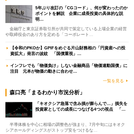
5年ぶり改訂の「CGコード」、何が変わったのか
ポイントを解説 企業に成長投資の具体的な説
明…
金融庁と東京証券取引所が共同で策定している上場企業の経営
や取締役会のあり方を定める「コーポレート…
【令和のPKOか】GPIFをめぐる片山財務相の「円資産への投
資拡大」発言の波紋 「国債重視」…
インフレでも「物価負け」しない金融商品「物価連動国債」に
注目 元本が物価の動きに合わせ…
一覧を見る
森口亮「まるわかり市況分析」
「キオクシア急落で含み損が膨らんで…」損失を
投資家としての成長につなげる4つの視点 「…
半導体株を中心に相場の調整色が強まり、7月中旬にはキオク
シアホールディングスがストップ安をつけるな…