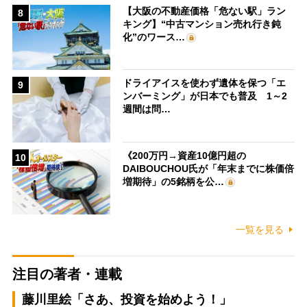
【大阪の不動産価格「危ない駅」ラン
8
キング】“中古マンション売れ行き鈍
化”のワース…
ドライアイスを使わず遺体を保つ「エ
9
ンバーミング」が日本でも普及 1～2
週間は問…
《200万円→資産10億円超の
10
DAIBOUCHOU氏が「年末までに株価倍
増期待」の5銘柄を公…
一覧を見る
注目の著者・連載
藤川里絵「さあ、投資を始めよう！」