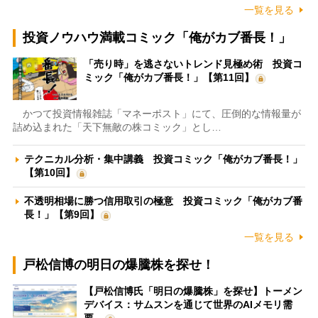
一覧を見る
投資ノウハウ満載コミック「俺がカブ番長！」
「売り時」を逃さないトレンド見極め術 投資コ
ミック「俺がカブ番長！」【第11回】
かつて投資情報雑誌「マネーポスト」にて、圧倒的な情報量が
詰め込まれた「天下無敵の株コミック」とし…
テクニカル分析・集中講義 投資コミック「俺がカブ番長！」
【第10回】
不透明相場に勝つ信用取引の極意 投資コミック「俺がカブ番
長！」【第9回】
一覧を見る
戸松信博の明日の爆騰株を探せ！
【戸松信博氏「明日の爆騰株」を探せ】トーメン
デバイス：サムスンを通じて世界のAIメモリ需