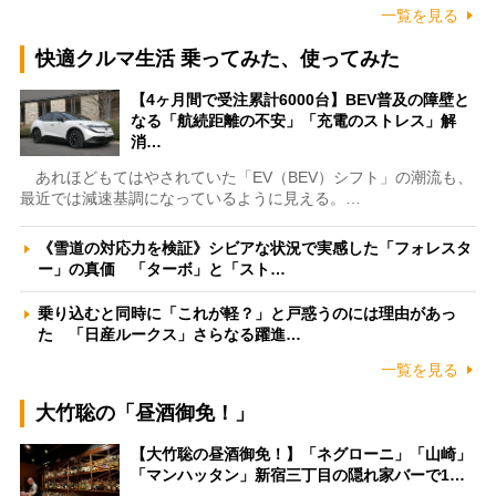
一覧を見る
快適クルマ生活 乗ってみた、使ってみた
【4ヶ月間で受注累計6000台】BEV普及の障壁と
なる「航続距離の不安」「充電のストレス」解
消…
あれほどもてはやされていた「EV（BEV）シフト」の潮流も、
最近では減速基調になっているように見える。…
《雪道の対応力を検証》シビアな状況で実感した「フォレスタ
ー」の真価 「ターボ」と「スト…
乗り込むと同時に「これが軽？」と戸惑うのには理由があっ
た 「日産ルークス」さらなる躍進…
一覧を見る
大竹聡の「昼酒御免！」
【大竹聡の昼酒御免！】「ネグローニ」「山崎」
「マンハッタン」新宿三丁目の隠れ家バーで1…