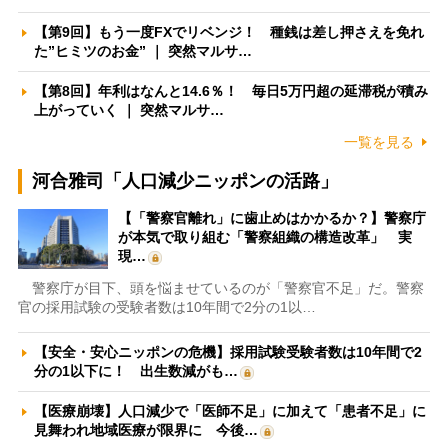
【第9回】もう一度FXでリベンジ！ 種銭は差し押さえを免れ
た”ヒミツのお金” ｜ 突然マルサ…
【第8回】年利はなんと14.6％！ 毎日5万円超の延滞税が積み
上がっていく ｜ 突然マルサ…
一覧を見る
河合雅司「人口減少ニッポンの活路」
【「警察官離れ」に歯止めはかかるか？】警察庁
が本気で取り組む「警察組織の構造改革」 実
現…
警察庁が目下、頭を悩ませているのが「警察官不足」だ。警察
官の採用試験の受験者数は10年間で2分の1以…
【安全・安心ニッポンの危機】採用試験受験者数は10年間で2
分の1以下に！ 出生数減がも…
【医療崩壊】人口減少で「医師不足」に加えて「患者不足」に
見舞われ地域医療が限界に 今後…