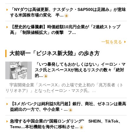
「NYダウは高値更新、ナスダック・S&P500は足踏み」が意味
する米国株市場の変化 半…
【歴史的な爆騰劇】時価総額10兆円企業が「2連続ストップ
高」「制限値幅拡大」の衝撃 フ…
一覧を見る
大前研一「ビジネス新大陸」の歩き方
「いつ暴発してもおかしくはない」イーロン・マ
スク氏とスペースXが抱えるリスクの数々「絶対
的…
宇宙開発企業「スペースX」の上場で史上初の「兆万長者（ト
リリオネア）」となったイーロン・マスク氏。…
【3メガバンクは純利益5兆円超】銀行、商社、ゼネコンは最高
益続出の一方で、中小企業・…
急増する中国企業の“国籍ロンダリング” SHEIN、TikTok、
Temu…本社機能を海外に移転させ…