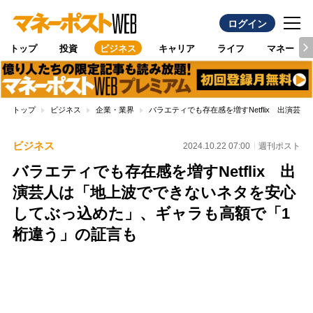
ログイン
トップ
投資
ビジネス
キャリア
ライフ
マネー
トップ
ビジネス
企業・業界
バラエティでも存在感を増すNetflix 出演
ビジネス
2024.10.22 07:00
週刊ポスト
バラエティでも存在感を増すNetflix 出
演芸人は「地上波でできないネタを安心
してぶっ込めた」、ギャラも高額で「1
桁違う」の証言も
Loaded
:
97.13%
/
Unmute