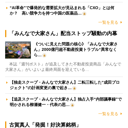
“AI革命”で爆発的な需要拡大が見込まれる「CXO」とは何
か？ 高い競争力を持つ中国の医薬品…
一覧を見る
「みんなで大家さん」配当ストップ騒動の内幕
《ついに見えた問題の核心》「みんなで大家さ
ん」2000億円超不動産投資トラブル“異常なく
ら…
本誌『週刊ポスト』が追及してきた不動産投資商品「みんなで
大家さん」がいよいよ最終局面を迎えている…
【独走スクープ・みんなで大家さん】二転三転した“成田プロ
ジェクト”の計画変更の裏で起き…
【追及スクープ・みんなで大家さん】独占入手“内部議事録”で
明かされる柳瀬健一・代表の思…
一覧を見る
古賀真人「発掘！好決算銘柄」