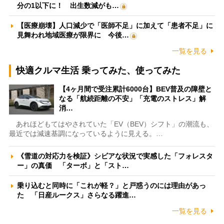
分の1以下に！ 出生数減がも…
【医療崩壊】人口減少で「医師不足」に加えて「患者不足」に
見舞われ地域医療が限界に 今後…
一覧を見る
快適クルマ生活 乗ってみた、使ってみた
【4ヶ月間で受注累計6000台】BEV普及の障壁と
なる「航続距離の不安」「充電のストレス」解
消…
あれほどもてはやされていた「EV（BEV）シフト」の潮流も、
最近では減速基調になっているように見える。…
《雪道の対応力を検証》シビアな状況で実感した「フォレスタ
ー」の真価 「ターボ」と「スト…
乗り込むと同時に「これが軽？」と戸惑うのには理由があっ
た 「日産ルークス」さらなる躍進…
一覧を見る