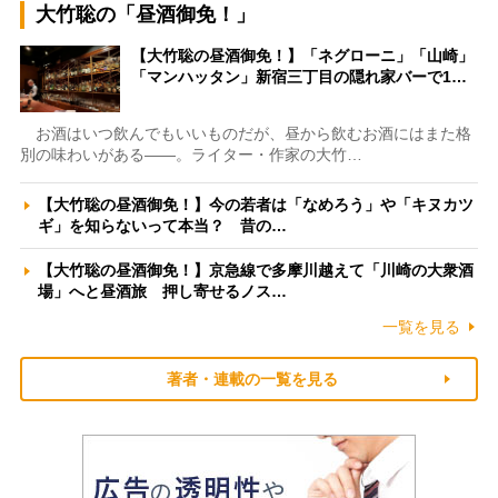
大竹聡の「昼酒御免！」
【大竹聡の昼酒御免！】「ネグローニ」「山崎」
「マンハッタン」新宿三丁目の隠れ家バーで1…
お酒はいつ飲んでもいいものだが、昼から飲むお酒にはまた格
別の味わいがある――。ライター・作家の大竹…
【大竹聡の昼酒御免！】今の若者は「なめろう」や「キヌカツ
ギ」を知らないって本当？ 昔の…
【大竹聡の昼酒御免！】京急線で多摩川越えて「川崎の大衆酒
場」へと昼酒旅 押し寄せるノス…
一覧を見る
著者・連載の一覧を見る