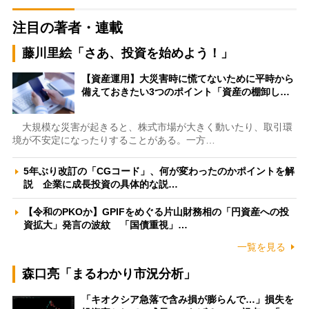
注目の著者・連載
藤川里絵「さあ、投資を始めよう！」
【資産運用】大災害時に慌てないために平時から
備えておきたい3つのポイント「資産の棚卸し…
大規模な災害が起きると、株式市場が大きく動いたり、取引環
境が不安定になったりすることがある。一方…
5年ぶり改訂の「CGコード」、何が変わったのかポイントを解
説 企業に成長投資の具体的な説…
【令和のPKOか】GPIFをめぐる片山財務相の「円資産への投
資拡大」発言の波紋 「国債重視」…
一覧を見る
森口亮「まるわかり市況分析」
「キオクシア急落で含み損が膨らんで…」損失を