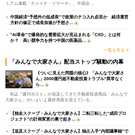
ミアム連載「チャイナ・リサーチ」。中国企…
中国経済“予想外の低成長”で政策のテコ入れ必至か 経済運営
方針の修正で成長加速が予想さ…
“AI革命”で爆発的な需要拡大が見込まれる「CXO」とは何
か？ 高い競争力を持つ中国の医薬品…
一覧を見る
「みんなで大家さん」配当ストップ騒動の内幕
《ついに見えた問題の核心》「みんなで大家さ
ん」2000億円超不動産投資トラブル“異常なく
ら…
本誌『週刊ポスト』が追及してきた不動産投資商品「みんなで
大家さん」がいよいよ最終局面を迎えている…
【独走スクープ・みんなで大家さん】二転三転した“成田プロ
ジェクト”の計画変更の裏で起き…
【追及スクープ・みんなで大家さん】独占入手“内部議事録”で