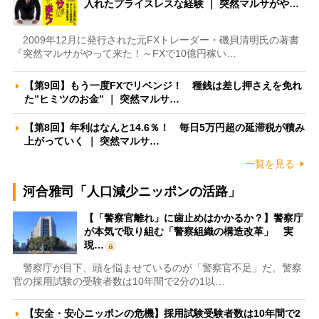
入れたプライスレスな経験 ｜ 突然マルサがや…
2009年12月に発行された元FXトレーダー・磯貝清明氏の著書
『突然マルサがやって来た！～FXで10億円稼い…
【第9回】もう一度FXでリベンジ！ 種銭は差し押さえを免れ
た”ヒミツのお金” ｜ 突然マルサ…
【第8回】年利はなんと14.6％！ 毎日5万円超の延滞税が積み
上がっていく ｜ 突然マルサ…
一覧を見る
河合雅司「人口減少ニッポンの活路」
【「警察官離れ」に歯止めはかかるか？】警察庁
が本気で取り組む「警察組織の構造改革」 実
現…
警察庁が目下、頭を悩ませているのが「警察官不足」だ。警察
官の採用試験の受験者数は10年間で2分の1以…
【安全・安心ニッポンの危機】採用試験受験者数は10年間で2