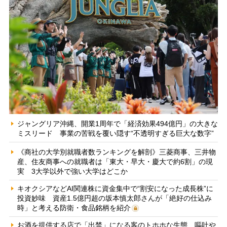
ジャングリア沖縄、開業1周年で「経済効果494億円」の大きな
ミスリード 事業の苦戦を覆い隠す“不透明すぎる巨大な数字”
《商社の大学別就職者数ランキングを解剖》三菱商事、三井物
産、住友商事への就職者は「東大・早大・慶大で約6割」の現
実 3大学以外で強い大学はどこか
キオクシアなどAI関連株に資金集中で“割安になった成長株”に
投資妙味 資産1.5億円超の坂本慎太郎さんが「絶好の仕込み
時」と考える防衛・食品銘柄を紹介
お酒を提供する店で「出禁」になる客のトホホな生態 嘔吐や