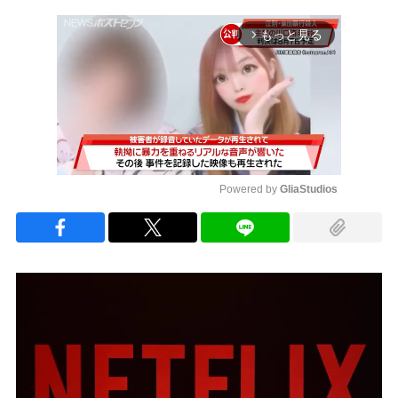
もっと見る
arrow_forward_ios
Powered by 
GliaStudios
Mute