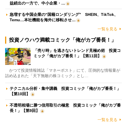
益続出の一方で、中小企業・…
急増する中国企業の“国籍ロンダリング” SHEIN、TikTok、
Temu…本社機能を海外に移転させ…
一覧を見る
投資ノウハウ満載コミック「俺がカブ番長！」
「売り時」を逃さないトレンド見極め術 投資コ
ミック「俺がカブ番長！」【第11回】
かつて投資情報雑誌「マネーポスト」にて、圧倒的な情報量が
詰め込まれた「天下無敵の株コミック」とし…
テクニカル分析・集中講義 投資コミック「俺がカブ番長！」
【第10回】
不透明相場に勝つ信用取引の極意 投資コミック「俺がカブ番
長！」【第9回】
一覧を見る