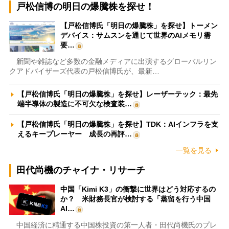
戸松信博の明日の爆騰株を探せ！
【戸松信博氏「明日の爆騰株」を探せ】トーメン
デバイス：サムスンを通じて世界のAIメモリ需
要…
新聞や雑誌など多数の金融メディアに出演するグローバルリン
クアドバイザーズ代表の戸松信博氏が、最新…
【戸松信博氏「明日の爆騰株」を探せ】レーザーテック：最先
端半導体の製造に不可欠な検査装…
【戸松信博氏「明日の爆騰株」を探せ】TDK：AIインフラを支
えるキープレーヤー 成長の再評…
一覧を見る
田代尚機のチャイナ・リサーチ
中国「Kimi K3」の衝撃に世界はどう対応するの
か？ 米財務長官が検討する「蒸留を行う中国
AI…
中国経済に精通する中国株投資の第一人者・田代尚機氏のプレ