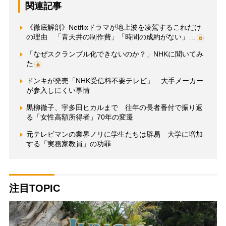
関連記事
《徹底解剖》Netflixドラマが地上波を凌駕するこれだけ
の理由 「青天井の制作費」「時間の成約がない」…
「なぜスクランブル化できないのか？」NHKに聞いてみ
た
ドンキが発売「NHK受信料不要テレビ」 大手メーカー
が参入しにくい事情
黒柳徹子、宇多田ヒカルまで 往年の長者番付で振り返
る「女性高額所得者」70年の変遷
元テレビマンの業界ノリに学生たちは辟易 大学に増加
する「実務家教員」の功罪
注目TOPIC