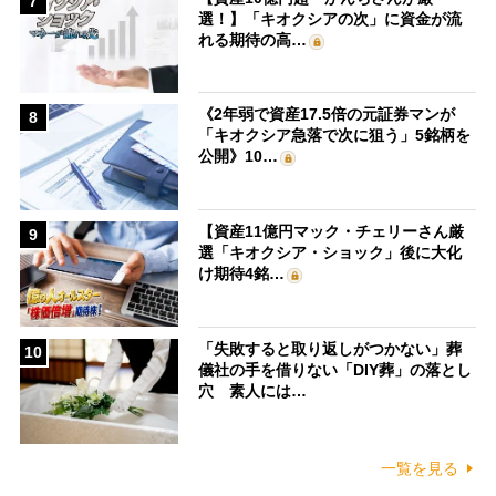
7
選！】「キオクシアの次」に資金が流
れる期待の高…
《2年弱で資産17.5倍の元証券マンが
8
「キオクシア急落で次に狙う」5銘柄を
公開》10…
【資産11億円マック・チェリーさん厳
9
選「キオクシア・ショック」後に大化
け期待4銘…
「失敗すると取り返しがつかない」葬
10
儀社の手を借りない「DIY葬」の落とし
穴 素人には…
一覧を見る