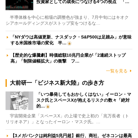
投資家としての成長につなげる4つの視点 「…
半導体株を中心に相場の調整色が強まり、7月中旬にはキオク
シアホールディングスがストップ安をつけるな…
「NYダウは高値更新、ナスダック・S&P500は足踏み」が意味
する米国株市場の変化 半…
【歴史的な爆騰劇】時価総額10兆円企業が「2連続ストップ
高」「制限値幅拡大」の衝撃 フ…
一覧を見る
大前研一「ビジネス新大陸」の歩き方
「いつ暴発してもおかしくはない」イーロン・マ
スク氏とスペースXが抱えるリスクの数々「絶対
的…
宇宙開発企業「スペースX」の上場で史上初の「兆万長者（ト
リリオネア）」となったイーロン・マスク氏。…
【3メガバンクは純利益5兆円超】銀行、商社、ゼネコンは最高