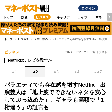
ログイン
トップ
投資
ビジネス
キャリア
ライフ
マネー
トップ
ビジネス
企業・業界
バラエティでも存在感を増すNetflix 出演
ビジネス
2024.10.22 07:00
週刊ポスト
Netflixはテレビを殺すか
1
2
3
4
7
＃
＃
＃
＃
～
＃
バラエティでも存在感を増すNetflix 出
演芸人は「地上波でできないネタを安心
してぶっ込めた」、ギャラも高額で「1
桁違う」の証言も