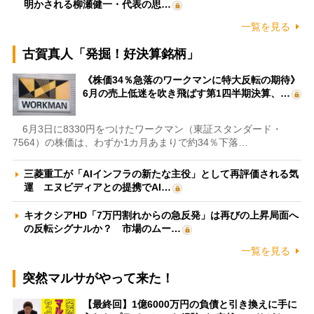
明かされる柳瀬健一・代表の思…
一覧を見る
古賀真人「発掘！好決算銘柄」
《株価34％急落のワークマンに特大反転の期待》
6月の売上低迷を吹き飛ばす第1四半期決算、…
6月3日に8330円をつけたワークマン（東証スタンダード・
7564）の株価は、わずか1カ月あまりで約34％下落…
三菱重工が「AIインフラの新たな主役」として再評価される気
運 エヌビディアとの提携でAI…
キオクシアHD「7万円割れからの急反発」は再びの上昇局面へ
の反転シグナルか？ 市場のムー…
一覧を見る
突然マルサがやって来た！
【最終回】1億6000万円の負債と引き換えに手に