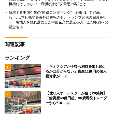
粗相だけじゃない、店側が嫌がる“最悪の客”とは
急増する中国企業の“国籍ロンダリング” SHEIN、TikTok、
Temu…本社機能を海外に移転させ、トランプ関税の回避を狙
う 現地人を隠れ蓑にした中国企業の農業参入・土地取得への
懸念も
関連記事
ランキング
「キオクシアが今後も利益を出し続け
1
るかは分からない」資産11億円の個人
投資家が…
【億り人オールスターが狙う20銘柄】
2
「総資産69億円超」90歳現役トレーダ
ーから“10…