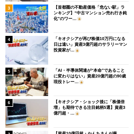
【首都圏の不動産価格「危ない駅」ラ
3
ンキング】“中古マンション売れ行き鈍
化”のワー…
「キオクシアが再び株価10万円になる
4
日は遠い」資産3億円超のサラリーマン
投資家が…
「AI・半導体関連が“本命”であること
5
に変わりはない」資産20億円超の90歳
現役トレー…
【キオクシア・ショック後に「株価倍
6
増」も期待できる注目銘柄5選】資産3
億円超・…
【資産10億円超・かんちさんが厳