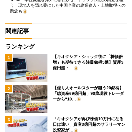
う 現地人を隠れ蓑にした中国企業の農業参入・土地取得への
懸念も
関連記事
ランキング
【キオクシア・ショック後に「株価倍
1
増」も期待できる注目銘柄5選】資産3
億円超・…
【億り人オールスターが狙う20銘柄】
2
「総資産69億円超」90歳現役トレーダ
ーから“10…
「キオクシアが再び株価10万円になる
3
日は遠い」資産3億円超のサラリーマン
投資家が…