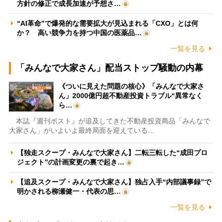
方針の修正で成長加速が予想さ…
“AI革命”で爆発的な需要拡大が見込まれる「CXO」とは何
か？ 高い競争力を持つ中国の医薬品…
一覧を見る
「みんなで大家さん」配当ストップ騒動の内幕
《ついに見えた問題の核心》「みんなで大家さ
ん」2000億円超不動産投資トラブル“異常なく
ら…
本誌『週刊ポスト』が追及してきた不動産投資商品「みんなで
大家さん」がいよいよ最終局面を迎えている…
【独走スクープ・みんなで大家さん】二転三転した“成田プロ
ジェクト”の計画変更の裏で起き…
【追及スクープ・みんなで大家さん】独占入手“内部議事録”で
明かされる柳瀬健一・代表の思…
一覧を見る