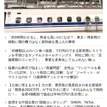
「約5時間かかるし、料金も高いのになぜ？」東京～博多間の
移動に飛行機ではなく新幹線を選ぶ人の事情
「30種類以上のパン食べ放題」で行列のできる新形態レストラ
ンを手掛けるサンマルクホールディングス 同社に聞いた「店
舗展開のコンセプト」、事業を多角化してもぶれない軸
猛暑のお葬式で悩ましい“喪服問題” 女性は「ワンピースを着
ていけばOK」という俗説に潜む誤解、なぜ「ジャケット」が
マストなのか？《1級葬祭ディレクターが解説》
【土俵に埋まるカネ】大の里、豊昇龍が黒星続きの名古屋場所
は「懸賞金2826万円」が下位力士に渡り「今日はみんなで焼肉
だ！」 金星4個配給で協会は年96万円の支出増に
急増する中国企業の“国籍ロンダリング” SHEIN、TikTok、
Temu…本社機能を海外に移転させ、トランプ関税の回避を狙