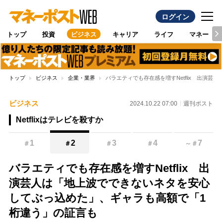
ログイン
トップ
投資
ビジネス
キャリア
ライフ
マネー
トップ
ビジネス
企業・業界
バラエティでも存在感を増すNetflix 出演
ビジネス
2024.10.22 07:00
週刊ポスト
Netflixはテレビを殺すか
1
2
3
4
7
＃
＃
＃
＃
～
＃
バラエティでも存在感を増すNetflix 出
演芸人は「地上波でできないネタを安心
してぶっ込めた」、ギャラも高額で「1
桁違う」の証言も