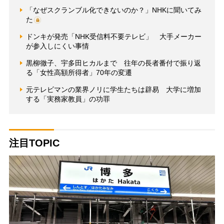
「なぜスクランブル化できないのか？」NHKに聞いてみ
た
ドンキが発売「NHK受信料不要テレビ」 大手メーカー
が参入しにくい事情
黒柳徹子、宇多田ヒカルまで 往年の長者番付で振り返
る「女性高額所得者」70年の変遷
元テレビマンの業界ノリに学生たちは辟易 大学に増加
する「実務家教員」の功罪
注目TOPIC