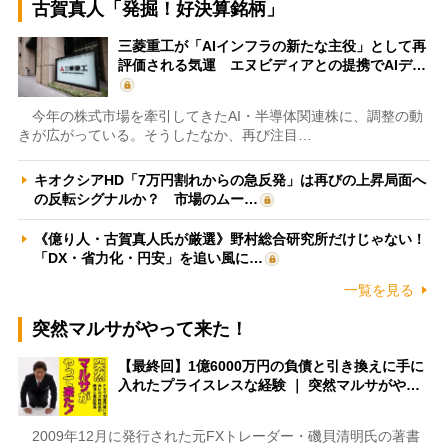
古賀真人「発掘！好決算銘柄」
三菱重工が「AIインフラの新たな主役」として再
評価される気運 エヌビディアとの提携でAIデ…
今年の株式市場を牽引してきたAI・半導体関連株に、調整の動
きが広がっている。そうしたなか、再び注目…
キオクシアHD「7万円割れからの急反発」は再びの上昇局面へ
の反転シグナルか？ 市場のムー…
《億り人・古賀真人氏が厳選》野村総合研究所だけじゃない！
「DX・省力化・円安」を追い風に…
一覧を見る
突然マルサがやって来た！
【最終回】1億6000万円の負債と引き換えに手に
入れたプライスレスな経験 ｜ 突然マルサがや…
2009年12月に発行された元FXトレーダー・磯貝清明氏の著書