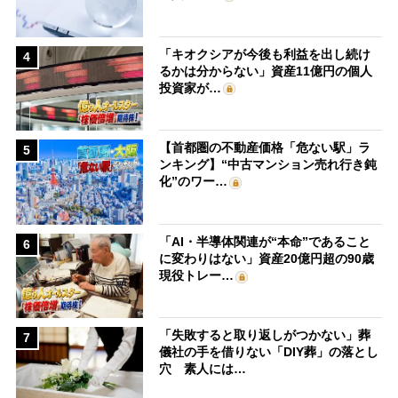
「キオクシアが今後も利益を出し続け
4
るかは分からない」資産11億円の個人
投資家が…
【首都圏の不動産価格「危ない駅」ラ
5
ンキング】“中古マンション売れ行き鈍
化”のワー…
「AI・半導体関連が“本命”であること
6
に変わりはない」資産20億円超の90歳
現役トレー…
「失敗すると取り返しがつかない」葬
7
儀社の手を借りない「DIY葬」の落とし
穴 素人には…