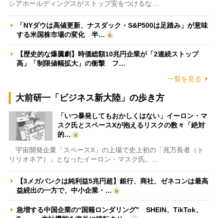
シアホールディングスがストップ安をつけるな…
「NYダウは高値更新、ナスダック・S&P500は足踏み」が意味
する米国株市場の変化 半…
【歴史的な爆騰劇】時価総額10兆円企業が「2連続ストップ
高」「制限値幅拡大」の衝撃 フ…
一覧を見る
大前研一「ビジネス新大陸」の歩き方
「いつ暴発してもおかしくはない」イーロン・マ
スク氏とスペースXが抱えるリスクの数々「絶対
的…
宇宙開発企業「スペースX」の上場で史上初の「兆万長者（ト
リリオネア）」となったイーロン・マスク氏。…
【3メガバンクは純利益5兆円超】銀行、商社、ゼネコンは最高
益続出の一方で、中小企業・…
急増する中国企業の“国籍ロンダリング” SHEIN、TikTok、