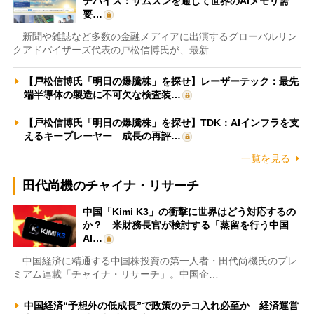
デバイス：サムスンを通じて世界のAIメモリ需
要…
新聞や雑誌など多数の金融メディアに出演するグローバルリン
クアドバイザーズ代表の戸松信博氏が、最新…
【戸松信博氏「明日の爆騰株」を探せ】レーザーテック：最先
端半導体の製造に不可欠な検査装…
【戸松信博氏「明日の爆騰株」を探せ】TDK：AIインフラを支
えるキープレーヤー 成長の再評…
一覧を見る
田代尚機のチャイナ・リサーチ
中国「Kimi K3」の衝撃に世界はどう対応するの
か？ 米財務長官が検討する「蒸留を行う中国
AI…
中国経済に精通する中国株投資の第一人者・田代尚機氏のプレ
ミアム連載「チャイナ・リサーチ」。中国企…
中国経済“予想外の低成長”で政策のテコ入れ必至か 経済運営