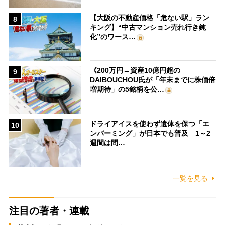
【大阪の不動産価格「危ない駅」ラン
8
キング】“中古マンション売れ行き鈍
化”のワース…
《200万円→資産10億円超の
9
DAIBOUCHOU氏が「年末までに株価倍
増期待」の5銘柄を公…
ドライアイスを使わず遺体を保つ「エ
10
ンバーミング」が日本でも普及 1～2
週間は問…
一覧を見る
注目の著者・連載