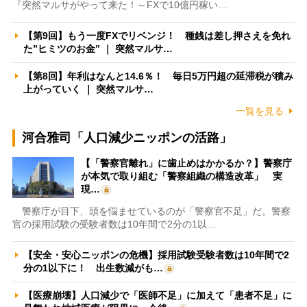
『突然マルサがやって来た！～FXで10億円稼い…
【第9回】もう一度FXでリベンジ！ 種銭は差し押さえを免れ
た”ヒミツのお金” ｜ 突然マルサ…
【第8回】年利はなんと14.6％！ 毎日5万円超の延滞税が積み
上がっていく ｜ 突然マルサ…
一覧を見る
河合雅司「人口減少ニッポンの活路」
【「警察官離れ」に歯止めはかかるか？】警察庁
が本気で取り組む「警察組織の構造改革」 実
現…
警察庁が目下、頭を悩ませているのが「警察官不足」だ。警察
官の採用試験の受験者数は10年間で2分の1以…
【安全・安心ニッポンの危機】採用試験受験者数は10年間で2
分の1以下に！ 出生数減がも…
【医療崩壊】人口減少で「医師不足」に加えて「患者不足」に