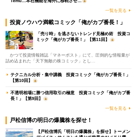
Temu…本社機能を海外に移転させ…
一覧を見る
投資ノウハウ満載コミック「俺がカブ番長！」
「売り時」を逃さないトレンド見極め術 投資コ
ミック「俺がカブ番長！」【第11回】
かつて投資情報雑誌「マネーポスト」にて、圧倒的な情報量が
詰め込まれた「天下無敵の株コミック」とし…
テクニカル分析・集中講義 投資コミック「俺がカブ番長！」
【第10回】
不透明相場に勝つ信用取引の極意 投資コミック「俺がカブ番
長！」【第9回】
一覧を見る
戸松信博の明日の爆騰株を探せ！
【戸松信博氏「明日の爆騰株」を探せ】トーメン