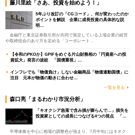
藤川里絵「さあ、投資を始めよう！」
5年ぶり改訂の「CGコード」、何が変わったのか
ポイントを解説 企業に成長投資の具体的な説
明…
金融庁と東京証券取引所が共同で策定している上場企業の経営
や取締役会のあり方を定める「コーポレート…
【令和のPKOか】GPIFをめぐる片山財務相の「円資産への投
資拡大」発言の波紋 「国債重視」…
インフレでも「物価負け」しない金融商品「物価連動国債」に
注目 元本が物価の動きに合わせ…
一覧を見る
森口亮「まるわかり市況分析」
「キオクシア急落で含み損が膨らんで…」損失を
投資家としての成長につなげる4つの視点 「…
半導体株を中心に相場の調整色が強まり、7月中旬にはキオク