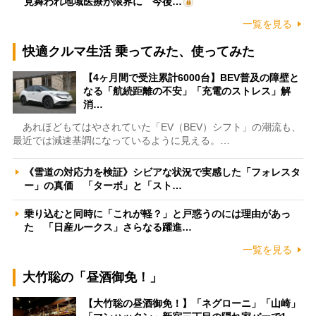
見舞われ地域医療が限界に 今後…
一覧を見る
快適クルマ生活 乗ってみた、使ってみた
【4ヶ月間で受注累計6000台】BEV普及の障壁と
なる「航続距離の不安」「充電のストレス」解
消…
あれほどもてはやされていた「EV（BEV）シフト」の潮流も、
最近では減速基調になっているように見える。…
《雪道の対応力を検証》シビアな状況で実感した「フォレスタ
ー」の真価 「ターボ」と「スト…
乗り込むと同時に「これが軽？」と戸惑うのには理由があっ
た 「日産ルークス」さらなる躍進…
一覧を見る
大竹聡の「昼酒御免！」
【大竹聡の昼酒御免！】「ネグローニ」「山崎」