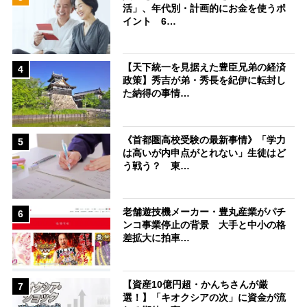
活」、年代別・計画的にお金を使うポ
イント 6…
【天下統一を見据えた豊臣兄弟の経済
4
政策】秀吉が弟・秀長を紀伊に転封し
た納得の事情…
《首都圏高校受験の最新事情》「学力
5
は高いが内申点がとれない」生徒はど
う戦う？ 東…
老舗遊技機メーカー・豊丸産業がパチ
6
ンコ事業停止の背景 大手と中小の格
差拡大に拍車…
【資産10億円超・かんちさんが厳
7
選！】「キオクシアの次」に資金が流