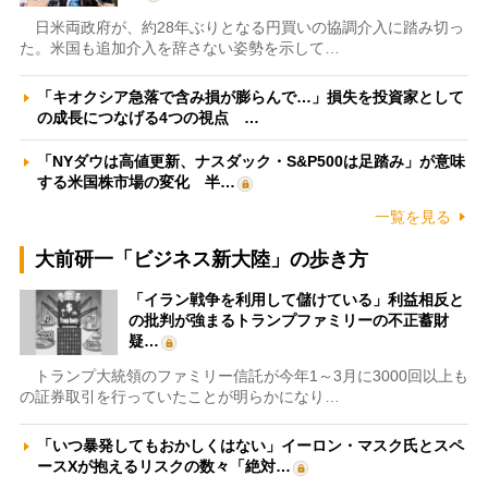
日米両政府が、約28年ぶりとなる円買いの協調介入に踏み切っ
た。米国も追加介入を辞さない姿勢を示して…
「キオクシア急落で含み損が膨らんで…」損失を投資家として
の成長につなげる4つの視点 …
「NYダウは高値更新、ナスダック・S&P500は足踏み」が意味
する米国株市場の変化 半…
一覧を見る
大前研一「ビジネス新大陸」の歩き方
「イラン戦争を利用して儲けている」利益相反と
の批判が強まるトランプファミリーの不正蓄財
疑…
トランプ大統領のファミリー信託が今年1～3月に3000回以上も
の証券取引を行っていたことが明らかになり…
「いつ暴発してもおかしくはない」イーロン・マスク氏とスペ
ースXが抱えるリスクの数々「絶対…