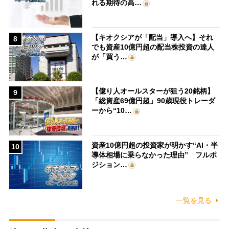
れる期待の高…
【キオクシアが「配当」導入へ】それ
8
でも資産10億円超の配当株投資の達人
が「買う…
【億り人オールスターが狙う20銘柄】
9
「総資産69億円超」90歳現役トレーダ
ーから“10…
資産10億円超の投資家が明かす“AI・半
10
導体相場に乗らなかった理由” フルポ
ジション…
一覧を見る