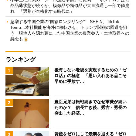
然品薄状態が続くが、模倣品や類似品が大量流通し一部で値崩
れ 「選別が本格化する時代に」
急増する中国企業の“国籍ロンダリング” SHEIN、TikTok、
Temu…本社機能を海外に移転させ、トランプ関税の回避を狙
う 現地人を隠れ蓑にした中国企業の農業参入・土地取得への
懸念も
ランキング
後悔しない老後を実現するための「ゼ
1
ロ活」の極意 「思い入れある品こそ
早めに手放す…
豊臣兄弟は転戦続きでなぜ軍費が続い
2
たのか？ 信長亡き後、秀吉・秀長の
突出した経済…
資産をゼロにして最期を迎える「ゼロ
3