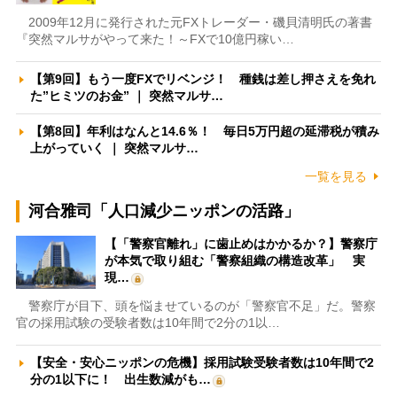
2009年12月に発行された元FXトレーダー・磯貝清明氏の著書
『突然マルサがやって来た！～FXで10億円稼い…
【第9回】もう一度FXでリベンジ！ 種銭は差し押さえを免れ
た”ヒミツのお金” ｜ 突然マルサ…
【第8回】年利はなんと14.6％！ 毎日5万円超の延滞税が積み
上がっていく ｜ 突然マルサ…
一覧を見る
河合雅司「人口減少ニッポンの活路」
【「警察官離れ」に歯止めはかかるか？】警察庁
が本気で取り組む「警察組織の構造改革」 実
現…
警察庁が目下、頭を悩ませているのが「警察官不足」だ。警察
官の採用試験の受験者数は10年間で2分の1以…
【安全・安心ニッポンの危機】採用試験受験者数は10年間で2
分の1以下に！ 出生数減がも…