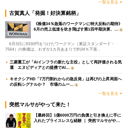
一覧を見る
古賀真人「発掘！好決算銘柄」
《株価34％急落のワークマンに特大反転の期待》
6月の売上低迷を吹き飛ばす第1四半期決算、…
6月3日に8330円をつけたワークマン（東証スタンダード・
7564）の株価は、わずか1カ月あまりで約34％下落…
三菱重工が「AIインフラの新たな主役」として再評価される気
運 エヌビディアとの提携でAI…
キオクシアHD「7万円割れからの急反発」は再びの上昇局面へ
の反転シグナルか？ 市場のムー…
一覧を見る
突然マルサがやって来た！
【最終回】1億6000万円の負債と引き換えに手に
入れたプライスレスな経験 ｜ 突然マルサがや…