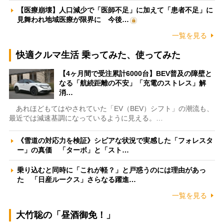
【医療崩壊】人口減少で「医師不足」に加えて「患者不足」に
見舞われ地域医療が限界に 今後…
一覧を見る
快適クルマ生活 乗ってみた、使ってみた
【4ヶ月間で受注累計6000台】BEV普及の障壁と
なる「航続距離の不安」「充電のストレス」解
消…
あれほどもてはやされていた「EV（BEV）シフト」の潮流も、
最近では減速基調になっているように見える。…
《雪道の対応力を検証》シビアな状況で実感した「フォレスタ
ー」の真価 「ターボ」と「スト…
乗り込むと同時に「これが軽？」と戸惑うのには理由があっ
た 「日産ルークス」さらなる躍進…
一覧を見る
大竹聡の「昼酒御免！」