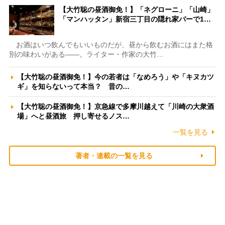
【大竹聡の昼酒御免！】「ネグローニ」「山崎」
「マンハッタン」新宿三丁目の隠れ家バーで1…
お酒はいつ飲んでもいいものだが、昼から飲むお酒にはまた格
別の味わいがある――。ライター・作家の大竹…
【大竹聡の昼酒御免！】今の若者は「なめろう」や「キヌカツ
ギ」を知らないって本当？ 昔の…
【大竹聡の昼酒御免！】京急線で多摩川越えて「川崎の大衆酒
場」へと昼酒旅 押し寄せるノス…
一覧を見る
著者・連載の一覧を見る