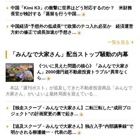
中国「Kimi K3」の衝撃に世界はどう対応するのか？ 米財務
長官が検討する「蒸留を行う中国…
中国経済“予想外の低成長”で政策のテコ入れ必至か 経済運営
方針の修正で成長加速が予想さ…
一覧を見る
「みんなで大家さん」配当ストップ騒動の内幕
《ついに見えた問題の核心》「みんなで大家さ
ん」2000億円超不動産投資トラブル“異常なく
ら…
本誌『週刊ポスト』が追及してきた不動産投資商品「みんなで
大家さん」がいよいよ最終局面を迎えている…
【独走スクープ・みんなで大家さん】二転三転した“成田プロ
ジェクト”の計画変更の裏で起き…
【追及スクープ・みんなで大家さん】独占入手“内部議事録”で
明かされる柳瀬健一・代表の思…