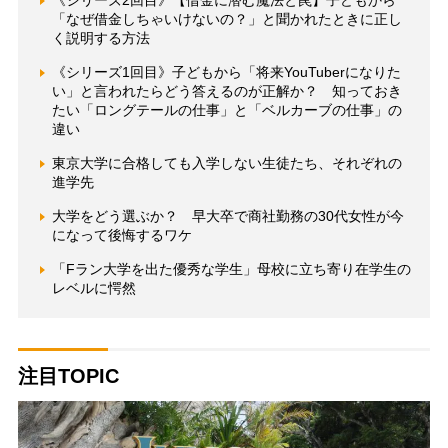
《シリーズ2回目》【借金に潜む魔法と罠】子どもから
「なぜ借金しちゃいけないの？」と聞かれたときに正し
く説明する方法
《シリーズ1回目》子どもから「将来YouTuberになりた
い」と言われたらどう答えるのが正解か？ 知っておき
たい「ロングテールの仕事」と「ベルカーブの仕事」の
違い
東京大学に合格しても入学しない生徒たち、それぞれの
進学先
大学をどう選ぶか？ 早大卒で商社勤務の30代女性が今
になって後悔するワケ
「Fラン大学を出た優秀な学生」母校に立ち寄り在学生の
レベルに愕然
注目TOPIC