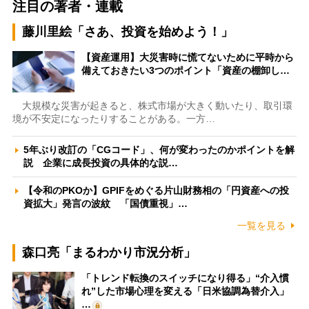
注目の著者・連載
藤川里絵「さあ、投資を始めよう！」
【資産運用】大災害時に慌てないために平時から
備えておきたい3つのポイント「資産の棚卸し…
大規模な災害が起きると、株式市場が大きく動いたり、取引環
境が不安定になったりすることがある。一方…
5年ぶり改訂の「CGコード」、何が変わったのかポイントを解
説 企業に成長投資の具体的な説…
【令和のPKOか】GPIFをめぐる片山財務相の「円資産への投
資拡大」発言の波紋 「国債重視」…
一覧を見る
森口亮「まるわかり市況分析」
「トレンド転換のスイッチになり得る」“介入慣
れ”した市場心理を変える「日米協調為替介入」
…