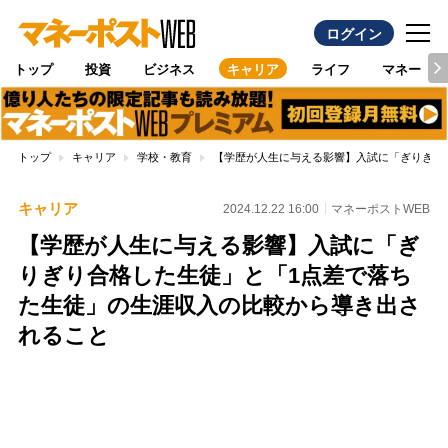
ログイン
トップ
投資
ビジネス
キャリア
ライフ
マネー
トップ
キャリア
学校・教育
【学歴が人生に与える影響】入試に「ぎりぎり
キャリア
2024.12.22 16:00
マネーポストWEB
【学歴が人生に与える影響】入試に「ぎ
りぎり合格した生徒」と「1点差で落ち
た生徒」の生涯収入の比較から導き出さ
れること
Loaded
:
100.00%
/
Unmute