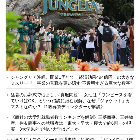
ジャングリア沖縄、開業1周年で「経済効果494億円」の大きな
ミスリード 事業の苦戦を覆い隠す“不透明すぎる巨大な数字”
猛暑のお葬式で悩ましい“喪服問題” 女性は「ワンピースを着
ていけばOK」という俗説に潜む誤解、なぜ「ジャケット」が
マストなのか？《1級葬祭ディレクターが解説》
《商社の大学別就職者数ランキングを解剖》三菱商事、三井物
産、住友商事への就職者は「東大・早大・慶大で約6割」の現
実 3大学以外で強い大学はどこか
小学生に人気の「シール流通事情」に変調 「ボンドロ」は依