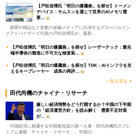
【戸松信博氏「明日の爆騰株」を探せ】トーメン
デバイス：サムスンを通じて世界のAIメモリ需
要…
新聞や雑誌など多数の金融メディアに出演するグローバルリン
クアドバイザーズ代表の戸松信博氏が、最新…
【戸松信博氏「明日の爆騰株」を探せ】レーザーテック：最先
端半導体の製造に不可欠な検査装…
【戸松信博氏「明日の爆騰株」を探せ】TDK：AIインフラを支
えるキープレーヤー 成長の再評…
一覧を見る
田代尚機のチャイナ・リサーチ
厳しい経済情勢をどう打開するか？中国の下半期
の「経済運営方針」を読み解く 需要不足対策
が…
中国経済に精通する中国株投資の第一人者・田代尚機氏のプレ
ミアム連載「チャイナ・リサーチ」。中国の…