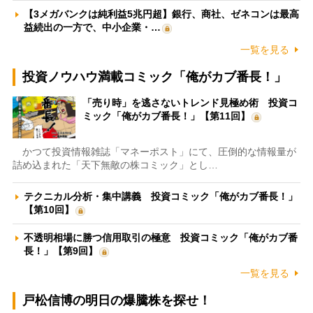
【3メガバンクは純利益5兆円超】銀行、商社、ゼネコンは最高
益続出の一方で、中小企業・…
一覧を見る
投資ノウハウ満載コミック「俺がカブ番長！」
「売り時」を逃さないトレンド見極め術 投資コ
ミック「俺がカブ番長！」【第11回】
かつて投資情報雑誌「マネーポスト」にて、圧倒的な情報量が
詰め込まれた「天下無敵の株コミック」とし…
テクニカル分析・集中講義 投資コミック「俺がカブ番長！」
【第10回】
不透明相場に勝つ信用取引の極意 投資コミック「俺がカブ番
長！」【第9回】
一覧を見る
戸松信博の明日の爆騰株を探せ！