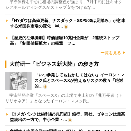
半導体株を中心に相場の調整色が強まり、7月中旬にはキオク
シアホールディングスがストップ安をつけるな…
「NYダウは高値更新、ナスダック・S&P500は足踏み」が意味
する米国株市場の変化 半…
【歴史的な爆騰劇】時価総額10兆円企業が「2連続ストップ
高」「制限値幅拡大」の衝撃 フ…
一覧を見る
大前研一「ビジネス新大陸」の歩き方
「いつ暴発してもおかしくはない」イーロン・マ
スク氏とスペースXが抱えるリスクの数々「絶対
的…
宇宙開発企業「スペースX」の上場で史上初の「兆万長者（ト
リリオネア）」となったイーロン・マスク氏。…
【3メガバンクは純利益5兆円超】銀行、商社、ゼネコンは最高
益続出の一方で、中小企業・…