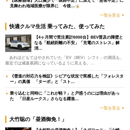
【医療崩壊】人口減少で「医師不足」に加えて「患者不足」に
見舞われ地域医療が限界に 今後…
一覧を見る
快適クルマ生活 乗ってみた、使ってみた
【4ヶ月間で受注累計6000台】BEV普及の障壁と
なる「航続距離の不安」「充電のストレス」解
消…
あれほどもてはやされていた「EV（BEV）シフト」の潮流も、
最近では減速基調になっているように見える。…
《雪道の対応力を検証》シビアな状況で実感した「フォレスタ
ー」の真価 「ターボ」と「スト…
乗り込むと同時に「これが軽？」と戸惑うのには理由があっ
た 「日産ルークス」さらなる躍進…
一覧を見る
大竹聡の「昼酒御免！」