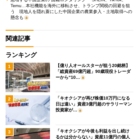
Temu…本社機能を海外に移転させ、トランプ関税の回避を狙
う 現地人を隠れ蓑にした中国企業の農業参入・土地取得への
懸念も
関連記事
ランキング
【億り人オールスターが狙う20銘柄】
1
「総資産69億円超」90歳現役トレーダ
ーから“10…
「キオクシアが再び株価10万円になる
2
日は遠い」資産3億円超のサラリーマン
投資家が…
「キオクシアが今後も利益を出し続け
3
るかは分からない」資産11億円の個人