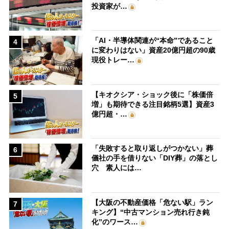
投資家が…
「AI・半導体関連が“本命”であること
4
に変わりはない」資産20億円超の90歳
現役トレー…
【キオクシア・ショック後に「株価倍
5
増」も期待できる注目銘柄5選】資産3
億円超・…
「失敗すると取り返しがつかない」葬
6
儀社の手を借りない「DIY葬」の落とし
穴 素人には…
【大阪の不動産価格「危ない駅」ラン
7
キング】“中古マンション売れ行き鈍
化”のワース…