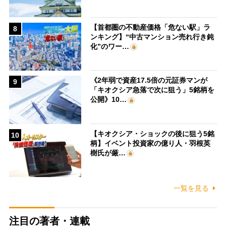
【首都圏の不動産価格「危ない駅」ラ
8
ンキング】“中古マンション売れ行き鈍
化”のワー…
《2年弱で資産17.5倍の元証券マンが
9
「キオクシア急落で次に狙う」5銘柄を
公開》10…
【キオクシア・ショックの後に狙う5銘
10
柄】イベント投資家の億り人・羽根英
樹氏が厳…
一覧を見る
注目の著者・連載