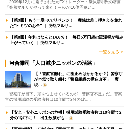
2009年12月に発行された元FXトレーダー・磯貝清明氏の著書
『突然マルサがやって来た！～FXで10億円稼い…
【第9回】もう一度FXでリベンジ！ 種銭は差し押さえを免れ
た”ヒミツのお金” ｜ 突然マルサ…
【第8回】年利はなんと14.6％！ 毎日5万円超の延滞税が積み
上がっていく ｜ 突然マルサ…
一覧を見る
河合雅司「人口減少ニッポンの活路」
【「警察官離れ」に歯止めはかかるか？】警察庁
が本気で取り組む「警察組織の構造改革」 実
現…
警察庁が目下、頭を悩ませているのが「警察官不足」だ。警察
官の採用試験の受験者数は10年間で2分の1以…
【安全・安心ニッポンの危機】採用試験受験者数は10年間で2
分の1以下に！ 出生数減がも…