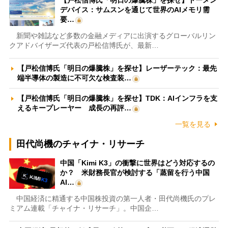
【戸松信博氏「明日の爆騰株」を探せ】トーメン
デバイス：サムスンを通じて世界のAIメモリ需
要…
新聞や雑誌など多数の金融メディアに出演するグローバルリン
クアドバイザーズ代表の戸松信博氏が、最新…
【戸松信博氏「明日の爆騰株」を探せ】レーザーテック：最先
端半導体の製造に不可欠な検査装…
【戸松信博氏「明日の爆騰株」を探せ】TDK：AIインフラを支
えるキープレーヤー 成長の再評…
一覧を見る
田代尚機のチャイナ・リサーチ
中国「Kimi K3」の衝撃に世界はどう対応するの
か？ 米財務長官が検討する「蒸留を行う中国
AI…
中国経済に精通する中国株投資の第一人者・田代尚機氏のプレ
ミアム連載「チャイナ・リサーチ」。中国企…