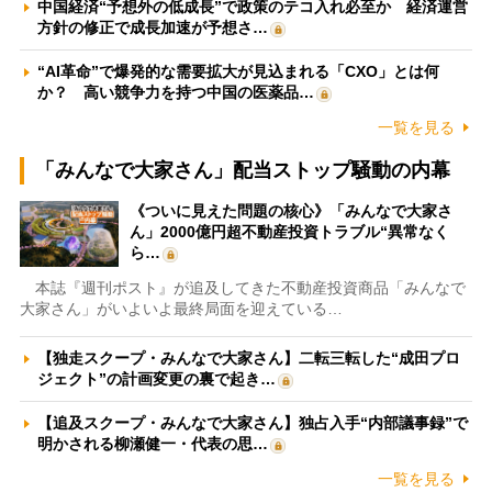
中国経済“予想外の低成長”で政策のテコ入れ必至か 経済運営
方針の修正で成長加速が予想さ…
“AI革命”で爆発的な需要拡大が見込まれる「CXO」とは何
か？ 高い競争力を持つ中国の医薬品…
一覧を見る
「みんなで大家さん」配当ストップ騒動の内幕
《ついに見えた問題の核心》「みんなで大家さ
ん」2000億円超不動産投資トラブル“異常なく
ら…
本誌『週刊ポスト』が追及してきた不動産投資商品「みんなで
大家さん」がいよいよ最終局面を迎えている…
【独走スクープ・みんなで大家さん】二転三転した“成田プロ
ジェクト”の計画変更の裏で起き…
【追及スクープ・みんなで大家さん】独占入手“内部議事録”で
明かされる柳瀬健一・代表の思…
一覧を見る