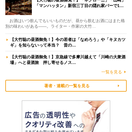
【大竹聡の昼酒御免！】「ネグローニ」「山崎」
「マンハッタン」新宿三丁目の隠れ家バーで1…
お酒はいつ飲んでもいいものだが、昼から飲むお酒にはまた格
別の味わいがある――。ライター・作家の大竹…
【大竹聡の昼酒御免！】今の若者は「なめろう」や「キヌカツ
ギ」を知らないって本当？ 昔の…
【大竹聡の昼酒御免！】京急線で多摩川越えて「川崎の大衆酒
場」へと昼酒旅 押し寄せるノス…
一覧を見る
著者・連載の一覧を見る