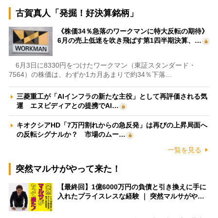
古賀真人「発掘！好決算銘柄」
《株価34％急落のワークマンに特大反転の期待》
6月の売上低迷を吹き飛ばす第1四半期決算、…
6月3日に8330円をつけたワークマン（東証スタンダード・
7564）の株価は、わずか1カ月あまりで約34％下落…
三菱重工が「AIインフラの新たな主役」として再評価される気
運 エヌビディアとの提携でAI…
キオクシアHD「7万円割れからの急反発」は再びの上昇局面へ
の反転シグナルか？ 市場のムー…
一覧を見る
突然マルサがやって来た！
【最終回】1億6000万円の負債と引き換えに手に
入れたプライスレスな経験 ｜ 突然マルサがや…