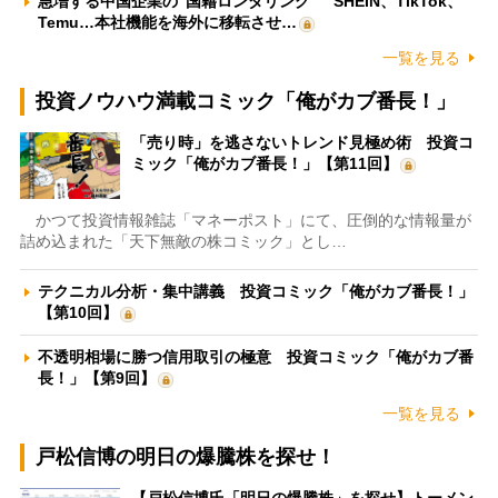
急増する中国企業の“国籍ロンダリング” SHEIN、TikTok、
Temu…本社機能を海外に移転させ…
一覧を見る
投資ノウハウ満載コミック「俺がカブ番長！」
「売り時」を逃さないトレンド見極め術 投資コ
ミック「俺がカブ番長！」【第11回】
かつて投資情報雑誌「マネーポスト」にて、圧倒的な情報量が
詰め込まれた「天下無敵の株コミック」とし…
テクニカル分析・集中講義 投資コミック「俺がカブ番長！」
【第10回】
不透明相場に勝つ信用取引の極意 投資コミック「俺がカブ番
長！」【第9回】
一覧を見る
戸松信博の明日の爆騰株を探せ！