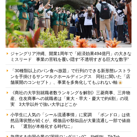
ジャングリア沖縄、開業1周年で「経済効果494億円」の大きな
ミスリード 事業の苦戦を覆い隠す“不透明すぎる巨大な数字”
「30種類以上のパン食べ放題」で行列のできる新形態レストラ
ンを手掛けるサンマルクホールディングス 同社に聞いた「店
舗展開のコンセプト」、事業を多角化してもぶれない軸
《商社の大学別就職者数ランキングを解剖》三菱商事、三井物
産、住友商事への就職者は「東大・早大・慶大で約6割」の現
実 3大学以外で強い大学はどこか
小学生に人気の「シール流通事情」に変調 「ボンドロ」は依
然品薄状態が続くが、模倣品や類似品が大量流通し一部で値崩
れ 「選別が本格化する時代に」
急増する中国企業の“国籍ロンダリング” SHEIN、TikTok、