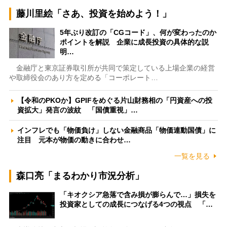
藤川里絵「さあ、投資を始めよう！」
5年ぶり改訂の「CGコード」、何が変わったのか
ポイントを解説 企業に成長投資の具体的な説
明…
金融庁と東京証券取引所が共同で策定している上場企業の経営
や取締役会のあり方を定める「コーポレート…
【令和のPKOか】GPIFをめぐる片山財務相の「円資産への投
資拡大」発言の波紋 「国債重視」…
インフレでも「物価負け」しない金融商品「物価連動国債」に
注目 元本が物価の動きに合わせ…
一覧を見る
森口亮「まるわかり市況分析」
「キオクシア急落で含み損が膨らんで…」損失を
投資家としての成長につなげる4つの視点 「…