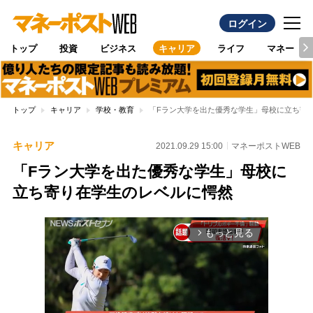
ログイン
トップ
投資
ビジネス
キャリア
ライフ
マネー
トップ
キャリア
学校・教育
「Fラン大学を出た優秀な学生」母校に立ち寄
キャリア
2021.09.29 15:00
マネーポストWEB
「Fラン大学を出た優秀な学生」母校に
立ち寄り在学生のレベルに愕然
もっと見る
arrow_forward_ios