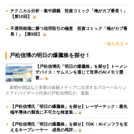
テクニカル分析・集中講義 投資コミック「俺がカブ番長！」
【第10回】
不透明相場に勝つ信用取引の極意 投資コミック「俺がカブ番
長！」【第9回】
一覧を見る
戸松信博の明日の爆騰株を探せ！
【戸松信博氏「明日の爆騰株」を探せ】トーメン
デバイス：サムスンを通じて世界のAIメモリ需
要…
新聞や雑誌など多数の金融メディアに出演するグローバルリン
クアドバイザーズ代表の戸松信博氏が、最新…
【戸松信博氏「明日の爆騰株」を探せ】レーザーテック：最先
端半導体の製造に不可欠な検査装…
【戸松信博氏「明日の爆騰株」を探せ】TDK：AIインフラを支
えるキープレーヤー 成長の再評…