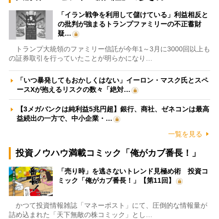
「イラン戦争を利用して儲けている」利益相反と
の批判が強まるトランプファミリーの不正蓄財
疑…
トランプ大統領のファミリー信託が今年1～3月に3000回以上も
の証券取引を行っていたことが明らかになり…
「いつ暴発してもおかしくはない」イーロン・マスク氏とスペ
ースXが抱えるリスクの数々「絶対…
【3メガバンクは純利益5兆円超】銀行、商社、ゼネコンは最高
益続出の一方で、中小企業・…
一覧を見る
投資ノウハウ満載コミック「俺がカブ番長！」
「売り時」を逃さないトレンド見極め術 投資コ
ミック「俺がカブ番長！」【第11回】
かつて投資情報雑誌「マネーポスト」にて、圧倒的な情報量が
詰め込まれた「天下無敵の株コミック」とし…