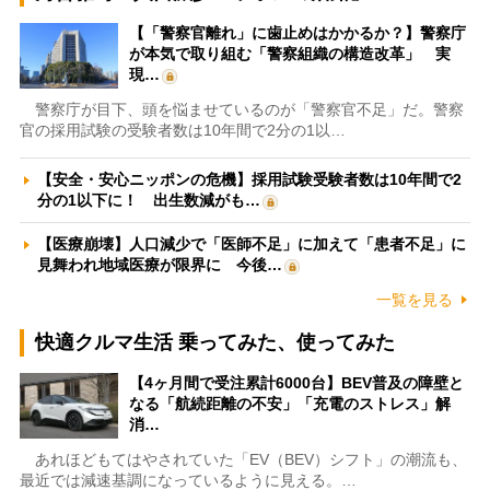
【「警察官離れ」に歯止めはかかるか？】警察庁
が本気で取り組む「警察組織の構造改革」 実
現…
警察庁が目下、頭を悩ませているのが「警察官不足」だ。警察
官の採用試験の受験者数は10年間で2分の1以…
【安全・安心ニッポンの危機】採用試験受験者数は10年間で2
分の1以下に！ 出生数減がも…
【医療崩壊】人口減少で「医師不足」に加えて「患者不足」に
見舞われ地域医療が限界に 今後…
一覧を見る
快適クルマ生活 乗ってみた、使ってみた
【4ヶ月間で受注累計6000台】BEV普及の障壁と
なる「航続距離の不安」「充電のストレス」解
消…
あれほどもてはやされていた「EV（BEV）シフト」の潮流も、
最近では減速基調になっているように見える。…