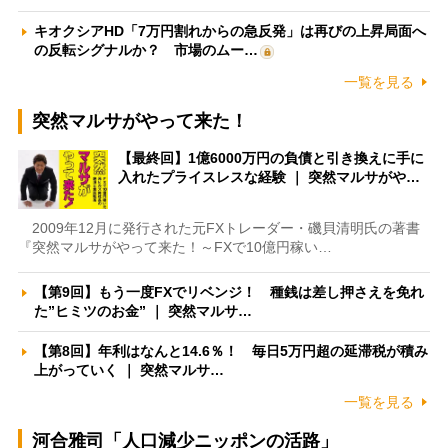
キオクシアHD「7万円割れからの急反発」は再びの上昇局面へ
の反転シグナルか？ 市場のムー…
一覧を見る
突然マルサがやって来た！
【最終回】1億6000万円の負債と引き換えに手に
入れたプライスレスな経験 ｜ 突然マルサがや…
2009年12月に発行された元FXトレーダー・磯貝清明氏の著書
『突然マルサがやって来た！～FXで10億円稼い…
【第9回】もう一度FXでリベンジ！ 種銭は差し押さえを免れ
た”ヒミツのお金” ｜ 突然マルサ…
【第8回】年利はなんと14.6％！ 毎日5万円超の延滞税が積み
上がっていく ｜ 突然マルサ…
一覧を見る
河合雅司「人口減少ニッポンの活路」