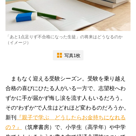
「あと1点足りず不合格になった生徒」の将来はどうなるのか
（イメージ）
写真1枚
まもなく迎える受験シーズン。受験を乗り越え
合格の喜びにひたる人がいる一方で、志望校へわ
ずかに手が届かず悔し涙を流す人もいるだろう。
その“わずか”で人生はどれほど変わるのだろうか。
新刊
『親子で学ぶ どうしたらお金持ちになれる
の？』
（筑摩書房）で、小学生（高学年）や中学