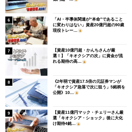
「AI・半導体関連が“本命”であること
6
に変わりはない」資産20億円超の90歳
現役トレー…
【資産10億円超・かんちさんが厳
7
選！】「キオクシアの次」に資金が流
れる期待の高…
《2年弱で資産17.5倍の元証券マンが
8
「キオクシア急落で次に狙う」5銘柄を
公開》10…
【資産11億円マック・チェリーさん厳
9
選「キオクシア・ショック」後に大化
け期待4銘…