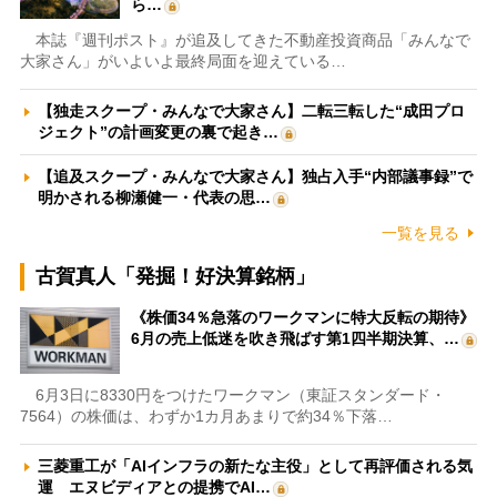
ら…
本誌『週刊ポスト』が追及してきた不動産投資商品「みんなで
大家さん」がいよいよ最終局面を迎えている…
【独走スクープ・みんなで大家さん】二転三転した“成田プロ
ジェクト”の計画変更の裏で起き…
【追及スクープ・みんなで大家さん】独占入手“内部議事録”で
明かされる柳瀬健一・代表の思…
一覧を見る
古賀真人「発掘！好決算銘柄」
《株価34％急落のワークマンに特大反転の期待》
6月の売上低迷を吹き飛ばす第1四半期決算、…
6月3日に8330円をつけたワークマン（東証スタンダード・
7564）の株価は、わずか1カ月あまりで約34％下落…
三菱重工が「AIインフラの新たな主役」として再評価される気
運 エヌビディアとの提携でAI…