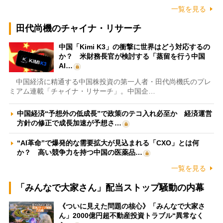
一覧を見る
田代尚機のチャイナ・リサーチ
中国「Kimi K3」の衝撃に世界はどう対応するの
か？ 米財務長官が検討する「蒸留を行う中国
AI…
中国経済に精通する中国株投資の第一人者・田代尚機氏のプレ
ミアム連載「チャイナ・リサーチ」。中国企…
中国経済“予想外の低成長”で政策のテコ入れ必至か 経済運営
方針の修正で成長加速が予想さ…
“AI革命”で爆発的な需要拡大が見込まれる「CXO」とは何
か？ 高い競争力を持つ中国の医薬品…
一覧を見る
「みんなで大家さん」配当ストップ騒動の内幕
《ついに見えた問題の核心》「みんなで大家さ
ん」2000億円超不動産投資トラブル“異常なく