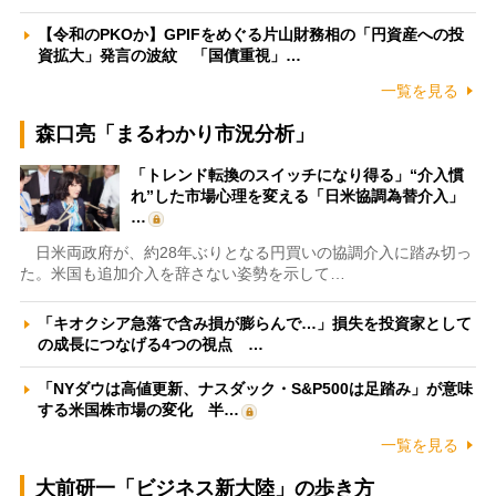
【令和のPKOか】GPIFをめぐる片山財務相の「円資産への投
資拡大」発言の波紋 「国債重視」…
一覧を見る
森口亮「まるわかり市況分析」
「トレンド転換のスイッチになり得る」“介入慣
れ”した市場心理を変える「日米協調為替介入」
…
日米両政府が、約28年ぶりとなる円買いの協調介入に踏み切っ
た。米国も追加介入を辞さない姿勢を示して…
「キオクシア急落で含み損が膨らんで…」損失を投資家として
の成長につなげる4つの視点 …
「NYダウは高値更新、ナスダック・S&P500は足踏み」が意味
する米国株市場の変化 半…
一覧を見る
大前研一「ビジネス新大陸」の歩き方