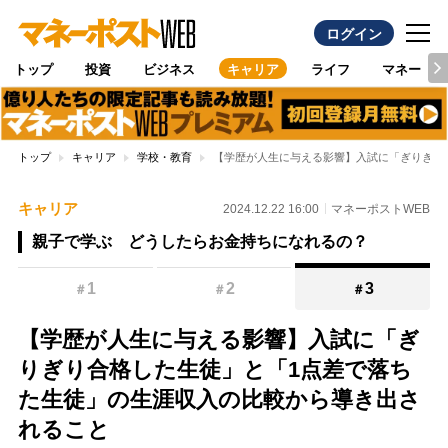
ログイン
トップ
投資
ビジネス
キャリア
ライフ
マネー
トップ
キャリア
学校・教育
【学歴が人生に与える影響】入試に「ぎりぎり
キャリア
2024.12.22 16:00
マネーポストWEB
親子で学ぶ どうしたらお金持ちになれるの？
1
2
3
＃
＃
＃
【学歴が人生に与える影響】入試に「ぎ
りぎり合格した生徒」と「1点差で落ち
た生徒」の生涯収入の比較から導き出さ
れること