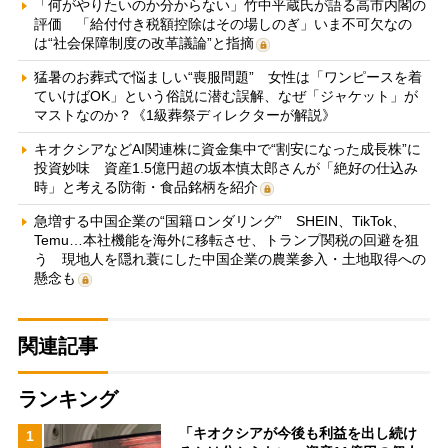
「何がやりたいのか分からない」竹中平蔵氏が語る高市内閣の
評価 「給付付き税額控除はその場しのぎ」いま不可欠なの
は“社会保障制度の改革議論”と指摘
猛暑のお葬式で悩ましい“喪服問題” 女性は「ワンピースを着
ていけばOK」という俗説に潜む誤解、なぜ「ジャケット」が
マストなのか？《1級葬祭ディレクターが解説》
キオクシアなどAI関連株に資金集中で“割安になった成長株”に
投資妙味 資産1.5億円超の坂本慎太郎さんが「絶好の仕込み
時」と考える防衛・食品銘柄を紹介
急増する中国企業の“国籍ロンダリング” SHEIN、TikTok、
Temu…本社機能を海外に移転させ、トランプ関税の回避を狙
う 現地人を隠れ蓑にした中国企業の農業参入・土地取得への
懸念も
関連記事
ランキング
「キオクシアが今後も利益を出し続け
1