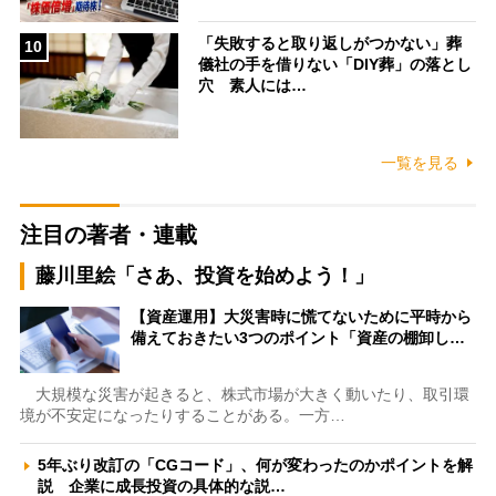
「失敗すると取り返しがつかない」葬
10
儀社の手を借りない「DIY葬」の落とし
穴 素人には…
一覧を見る
注目の著者・連載
藤川里絵「さあ、投資を始めよう！」
【資産運用】大災害時に慌てないために平時から
備えておきたい3つのポイント「資産の棚卸し…
大規模な災害が起きると、株式市場が大きく動いたり、取引環
境が不安定になったりすることがある。一方…
5年ぶり改訂の「CGコード」、何が変わったのかポイントを解
説 企業に成長投資の具体的な説…