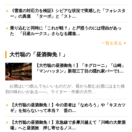
《雪道の対応力を検証》シビアな状況で実感した「フォレスタ
ー」の真価 「ターボ」と「スト…
乗り込むと同時に「これが軽？」と戸惑うのには理由があっ
た 「日産ルークス」さらなる躍進…
一覧を見る
大竹聡の「昼酒御免！」
【大竹聡の昼酒御免！】「ネグローニ」「山崎」
「マンハッタン」新宿三丁目の隠れ家バーで1…
お酒はいつ飲んでもいいものだが、昼から飲むお酒にはまた格
別の味わいがある――。ライター・作家の大竹…
【大竹聡の昼酒御免！】今の若者は「なめろう」や「キヌカツ
ギ」を知らないって本当？ 昔の…
【大竹聡の昼酒御免！】京急線で多摩川越えて「川崎の大衆酒
場」へと昼酒旅 押し寄せるノス…