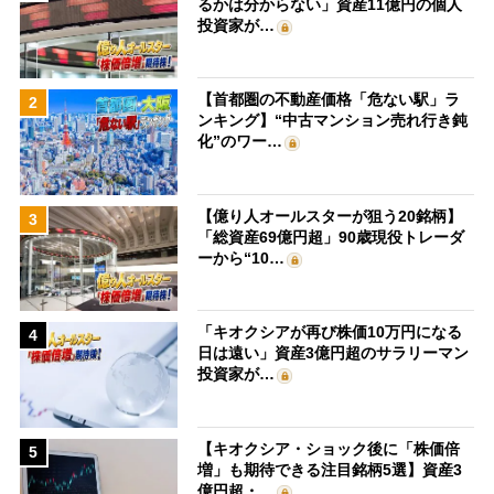
るかは分からない」資産11億円の個人
投資家が…
【首都圏の不動産価格「危ない駅」ラ
2
ンキング】“中古マンション売れ行き鈍
化”のワー…
【億り人オールスターが狙う20銘柄】
3
「総資産69億円超」90歳現役トレーダ
ーから“10…
「キオクシアが再び株価10万円になる
4
日は遠い」資産3億円超のサラリーマン
投資家が…
【キオクシア・ショック後に「株価倍
5
増」も期待できる注目銘柄5選】資産3
億円超・…