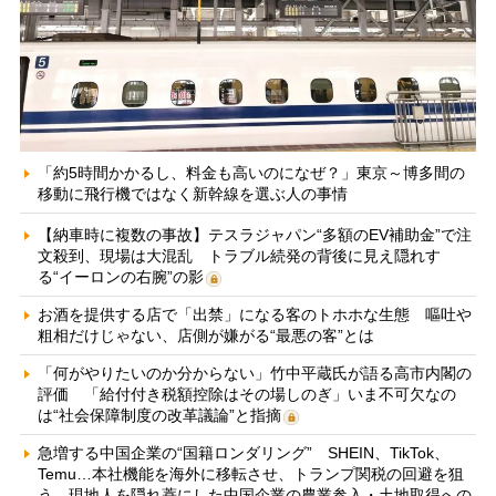
「約5時間かかるし、料金も高いのになぜ？」東京～博多間の
移動に飛行機ではなく新幹線を選ぶ人の事情
【納車時に複数の事故】テスラジャパン“多額のEV補助金”で注
文殺到、現場は大混乱 トラブル続発の背後に見え隠れす
る“イーロンの右腕”の影
お酒を提供する店で「出禁」になる客のトホホな生態 嘔吐や
粗相だけじゃない、店側が嫌がる“最悪の客”とは
「何がやりたいのか分からない」竹中平蔵氏が語る高市内閣の
評価 「給付付き税額控除はその場しのぎ」いま不可欠なの
は“社会保障制度の改革議論”と指摘
急増する中国企業の“国籍ロンダリング” SHEIN、TikTok、
Temu…本社機能を海外に移転させ、トランプ関税の回避を狙
う 現地人を隠れ蓑にした中国企業の農業参入・土地取得への