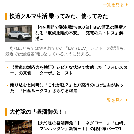
一覧を見る
快適クルマ生活 乗ってみた、使ってみた
【4ヶ月間で受注累計6000台】BEV普及の障壁と
なる「航続距離の不安」「充電のストレス」解
消…
あれほどもてはやされていた「EV（BEV）シフト」の潮流も、
最近では減速基調になっているように見える。…
《雪道の対応力を検証》シビアな状況で実感した「フォレスタ
ー」の真価 「ターボ」と「スト…
乗り込むと同時に「これが軽？」と戸惑うのには理由があっ
た 「日産ルークス」さらなる躍進…
一覧を見る
大竹聡の「昼酒御免！」
【大竹聡の昼酒御免！】「ネグローニ」「山崎」
「マンハッタン」新宿三丁目の隠れ家バーで1…