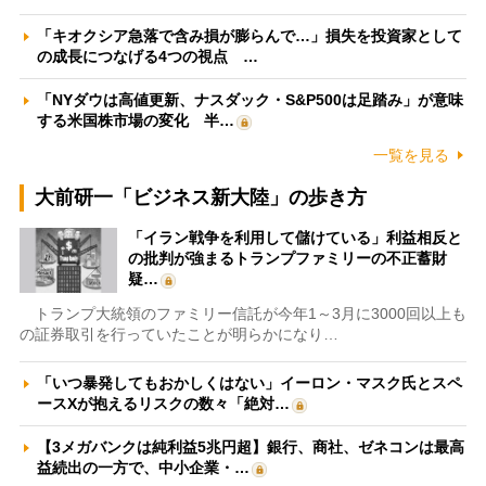
「キオクシア急落で含み損が膨らんで…」損失を投資家として
の成長につなげる4つの視点 …
「NYダウは高値更新、ナスダック・S&P500は足踏み」が意味
する米国株市場の変化 半…
一覧を見る
大前研一「ビジネス新大陸」の歩き方
「イラン戦争を利用して儲けている」利益相反と
の批判が強まるトランプファミリーの不正蓄財
疑…
トランプ大統領のファミリー信託が今年1～3月に3000回以上も
の証券取引を行っていたことが明らかになり…
「いつ暴発してもおかしくはない」イーロン・マスク氏とスペ
ースXが抱えるリスクの数々「絶対…
【3メガバンクは純利益5兆円超】銀行、商社、ゼネコンは最高
益続出の一方で、中小企業・…