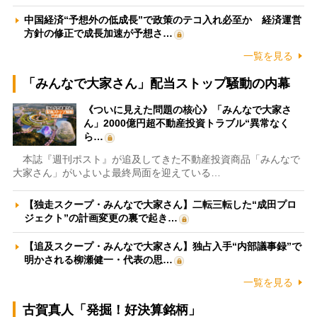
中国経済“予想外の低成長”で政策のテコ入れ必至か 経済運営
方針の修正で成長加速が予想さ…
一覧を見る
「みんなで大家さん」配当ストップ騒動の内幕
《ついに見えた問題の核心》「みんなで大家さ
ん」2000億円超不動産投資トラブル“異常なく
ら…
本誌『週刊ポスト』が追及してきた不動産投資商品「みんなで
大家さん」がいよいよ最終局面を迎えている…
【独走スクープ・みんなで大家さん】二転三転した“成田プロ
ジェクト”の計画変更の裏で起き…
【追及スクープ・みんなで大家さん】独占入手“内部議事録”で
明かされる柳瀬健一・代表の思…
一覧を見る
古賀真人「発掘！好決算銘柄」