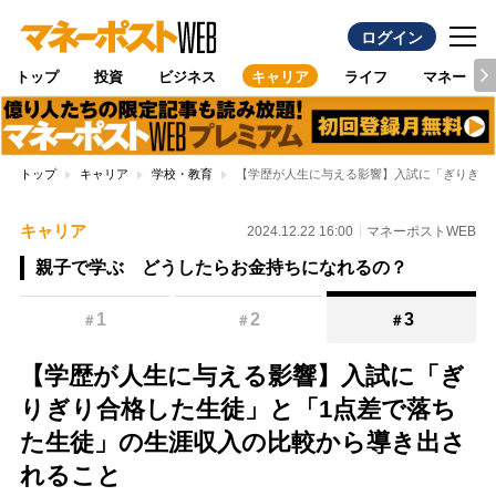
ログイン
トップ
投資
ビジネス
キャリア
ライフ
マネー
トップ
キャリア
学校・教育
【学歴が人生に与える影響】入試に「ぎりぎり
キャリア
2024.12.22 16:00
マネーポストWEB
親子で学ぶ どうしたらお金持ちになれるの？
1
2
3
＃
＃
＃
【学歴が人生に与える影響】入試に「ぎ
りぎり合格した生徒」と「1点差で落ち
た生徒」の生涯収入の比較から導き出さ
れること