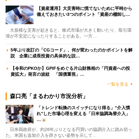
【資産運用】大災害時に慌てないために平時から
備えておきたい3つのポイント「資産の棚卸し…
大規模な災害が起きると、株式市場が大きく動いたり、取引環
境が不安定になったりすることがある。一方…
5年ぶり改訂の「CGコード」、何が変わったのかポイントを解
説 企業に成長投資の具体的な説…
【令和のPKOか】GPIFをめぐる片山財務相の「円資産への投
資拡大」発言の波紋 「国債重視」…
一覧を見る
森口亮「まるわかり市況分析」
「トレンド転換のスイッチになり得る」“介入慣
れ”した市場心理を変える「日米協調為替介入」
…
日米両政府が、約28年ぶりとなる円買いの協調介入に踏み切っ
た。米国も追加介入を辞さない姿勢を示して…