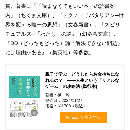
賞。著書に『「読まなくてもいい本」の読書案
内』（ちくま文庫）、『テクノ・リバタリアン─世
界を変える唯一の思想』（文春新書）、『スピリ
チュアルズ─「わたし」の謎』（幻冬舎文庫）、
『DD（どっちもどっち）論「解決できない問題」
には理由がある』（集英社）等多数。
親子で学ぶ どうしたらお金持ちにな
れるの？ ――人生という「リアルな
ゲーム」の攻略法 (単行本)
著者：橘 玲
発売日：2024/11/27
価格：￥1760（税込）
Amazonで購入する