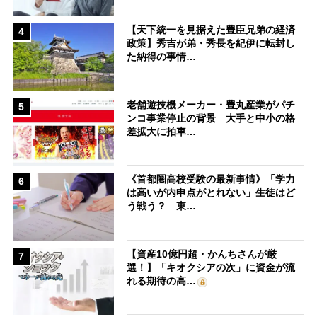
【天下統一を見据えた豊臣兄弟の経済
4
政策】秀吉が弟・秀長を紀伊に転封し
た納得の事情…
老舗遊技機メーカー・豊丸産業がパチ
5
ンコ事業停止の背景 大手と中小の格
差拡大に拍車…
《首都圏高校受験の最新事情》「学力
6
は高いが内申点がとれない」生徒はど
う戦う？ 東…
【資産10億円超・かんちさんが厳
7
選！】「キオクシアの次」に資金が流
れる期待の高…