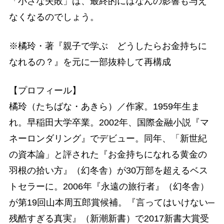
「小さな失敗」は、最終的にはなんの影響も与え
なくなるのでしょう。
※橘玲・著『親子で学ぶ どうしたらお金持ちに
なれるの？』を元に一部抜粋して再構成
【プロフィール】
橘玲（たちばな・あきら）／作家。1959年生ま
れ。早稲田大学卒業。2002年、国際金融小説『マ
ネーロンダリング』でデビュー。同年、「新世紀
の資本論」と評された『お金持ちになれる黄金の
羽根の拾い方』（幻冬舎）が30万部を超えるベス
トセラーに。2006年『永遠の旅行者』（幻冬舎）
が第19回山本周五郎賞候補。『言ってはいけない─
残酷すぎる真実』（新潮新書）で2017新書大賞受