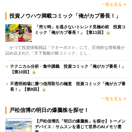
一覧を見る
投資ノウハウ満載コミック「俺がカブ番長！」
「売り時」を逃さないトレンド見極め術 投資コ
ミック「俺がカブ番長！」【第11回】
かつて投資情報雑誌「マネーポスト」にて、圧倒的な情報量が
詰め込まれた「天下無敵の株コミック」とし…
テクニカル分析・集中講義 投資コミック「俺がカブ番長！」
【第10回】
不透明相場に勝つ信用取引の極意 投資コミック「俺がカブ番
長！」【第9回】
一覧を見る
戸松信博の明日の爆騰株を探せ！
【戸松信博氏「明日の爆騰株」を探せ】トーメン
デバイス：サムスンを通じて世界のAIメモリ需