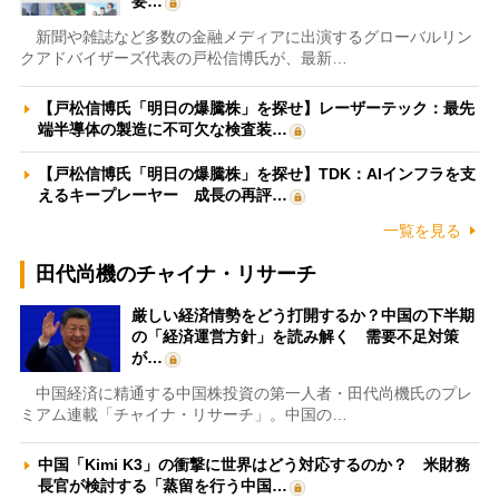
要…
新聞や雑誌など多数の金融メディアに出演するグローバルリン
クアドバイザーズ代表の戸松信博氏が、最新…
【戸松信博氏「明日の爆騰株」を探せ】レーザーテック：最先
端半導体の製造に不可欠な検査装…
【戸松信博氏「明日の爆騰株」を探せ】TDK：AIインフラを支
えるキープレーヤー 成長の再評…
一覧を見る
田代尚機のチャイナ・リサーチ
厳しい経済情勢をどう打開するか？中国の下半期
の「経済運営方針」を読み解く 需要不足対策
が…
中国経済に精通する中国株投資の第一人者・田代尚機氏のプレ
ミアム連載「チャイナ・リサーチ」。中国の…
中国「Kimi K3」の衝撃に世界はどう対応するのか？ 米財務
長官が検討する「蒸留を行う中国…