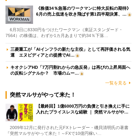
《株価34％急落のワークマンに特大反転の期待》
6月の売上低迷を吹き飛ばす第1四半期決算、…
6月3日に8330円をつけたワークマン（東証スタンダード・
7564）の株価は、わずか1カ月あまりで約34％下落…
三菱重工が「AIインフラの新たな主役」として再評価される気
運 エヌビディアとの提携でAI…
キオクシアHD「7万円割れからの急反発」は再びの上昇局面へ
の反転シグナルか？ 市場のムー…
一覧を見る
突然マルサがやって来た！
【最終回】1億6000万円の負債と引き換えに手に
入れたプライスレスな経験 ｜ 突然マルサがや…
2009年12月に発行された元FXトレーダー・磯貝清明氏の著書
『突然マルサがやって来た！～FXで10億円稼い…