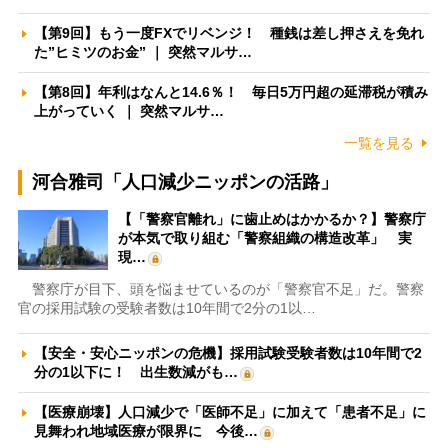
【第9回】もう一度FXでリベンジ！ 種銭は差し押さえを免れ
た”ヒミツのお金” ｜ 突然マルサ…
【第8回】年利はなんと14.6％！ 毎日5万円超の延滞税が積み
上がっていく ｜ 突然マルサ…
一覧を見る
河合雅司「人口減少ニッポンの活路」
【「警察官離れ」に歯止めはかかるか？】警察庁
が本気で取り組む「警察組織の構造改革」 実
現…
警察庁が目下、頭を悩ませているのが「警察官不足」だ。警察
官の採用試験の受験者数は10年間で2分の1以…
【安全・安心ニッポンの危機】採用試験受験者数は10年間で2
分の1以下に！ 出生数減がも…
【医療崩壊】人口減少で「医師不足」に加えて「患者不足」に
見舞われ地域医療が限界に 今後…