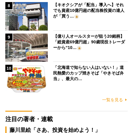
【キオクシアが「配当」導入へ】それ
8
でも資産10億円超の配当株投資の達人
が「買う…
【億り人オールスターが狙う20銘柄】
9
「総資産69億円超」90歳現役トレーダ
ーから“10…
「北海道で知らない人はいない！」道
10
民熱愛のカップ焼きそば「やきそば弁
当」、最大の…
一覧を見る
注目の著者・連載
藤川里絵「さあ、投資を始めよう！」