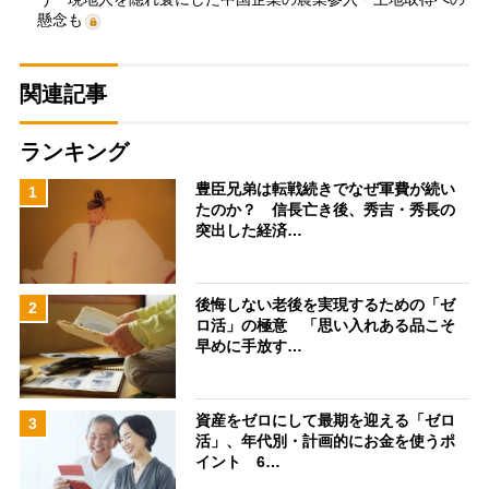
懸念も
関連記事
ランキング
豊臣兄弟は転戦続きでなぜ軍費が続い
1
たのか？ 信長亡き後、秀吉・秀長の
突出した経済…
後悔しない老後を実現するための「ゼ
2
ロ活」の極意 「思い入れある品こそ
早めに手放す…
資産をゼロにして最期を迎える「ゼロ
3
活」、年代別・計画的にお金を使うポ
イント 6…