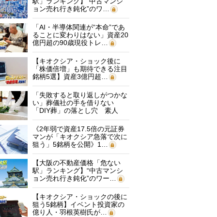
駅」ランキング】“中古マンシ
ョン売れ行き鈍化”のワ…
「AI・半導体関連が“本命”であ
ることに変わりはない」資産20
億円超の90歳現役トレ…
【キオクシア・ショック後に
「株価倍増」も期待できる注目
銘柄5選】資産3億円超…
「失敗すると取り返しがつかな
い」葬儀社の手を借りない
「DIY葬」の落とし穴 素人
に…
《2年弱で資産17.5倍の元証券
マンが「キオクシア急落で次に
狙う」5銘柄を公開》1…
【大阪の不動産価格「危ない
駅」ランキング】“中古マンシ
ョン売れ行き鈍化”のワー…
【キオクシア・ショックの後に
狙う5銘柄】イベント投資家の
億り人・羽根英樹氏が…