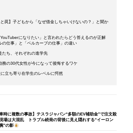
法と罠】子どもから「なぜ借金しちゃいけないの？」と聞か
ouTuberになりたい」と言われたらどう答えるのが正解
ルの仕事」と「ベルカーブの仕事」の違い
徒たち、それぞれの進学先
勤務の30代女性が今になって後悔するワケ
校に立ち寄り在学生のレベルに愕然
車時に複数の事故】テスラジャパン“多額のEV補助金”で注文殺
現場は大混乱 トラブル続発の背後に見え隠れする“イーロン
腕”の影