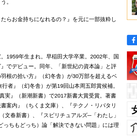
ょう。
したらお金持ちになれるの？』を元に一部抜粋し
1959年生まれ。早稲田大学卒業。2002年、国
グ』でデビュー。同年、「新世紀の資本論」と評
羽根の拾い方』（幻冬舎）が30万部を超えるベ
の旅行者』（幻冬舎）が第19回山本周五郎賞候補。
真実』（新潮新書）で2017新書大賞受賞。著書
読書案内』（ちくま文庫）、『テクノ・リバタリ
（文春新書）、『スピリチュアルズ─「わたし」
どっちもどっち）論「解決できない問題」には理