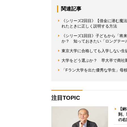
関連記事
《シリーズ2回目》【借金に潜む魔
れたときに正しく説明する方法
《シリーズ1回目》子どもから「将来Y
か？ 知っておきたい「ロングテー
東京大学に合格しても入学しない生
大学をどう選ぶか？ 早大卒で商社
「Fラン大学を出た優秀な学生」母
注目TOPIC
【納
到、
の右