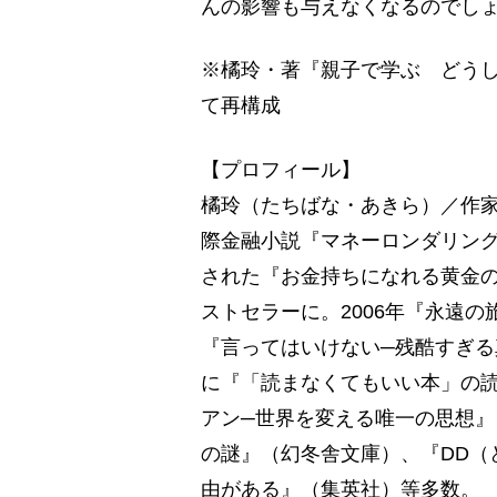
んの影響も与えなくなるのでし
※橘玲・著『親子で学ぶ どう
て再構成
【プロフィール】
橘玲（たちばな・あきら）／作家。
際金融小説『マネーロンダリン
された『お金持ちになれる黄金の
ストセラーに。2006年『永遠
『言ってはいけない─残酷すぎる
に『「読まなくてもいい本」の
アン─世界を変える唯一の思想』
の謎』（幻冬舎文庫）、『DD（
由がある』（集英社）等多数。