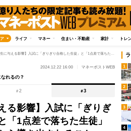
ア
ライフ
マネー
住まい・不動産
家計
トレ
【学歴が人生に与える影響】入試に「ぎりぎり合格した生徒」と「1点差で落ちた生徒」の生涯収入の比較から導き出されること
ラ
1
2024.12.22 16:00
マネーポストWEB
になれるの？
2
2
3
＃
＃
える影響】入試に「ぎりぎ
3
と「1点差で落ちた生徒」
4