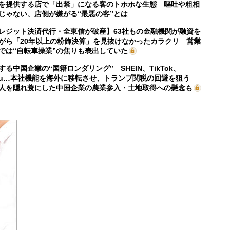
を提供する店で「出禁」になる客のトホホな生態 嘔吐や粗相
じゃない、店側が嫌がる“最悪の客”とは
レジット決済代行・全東信が破産】63社もの金融機関が融資を
がら「20年以上の粉飾決算」を見抜けなかったカラクリ 営業
では“自転車操業”の焦りも表出していた
する中国企業の“国籍ロンダリング” SHEIN、TikTok、
mu…本社機能を海外に移転させ、トランプ関税の回避を狙う
人を隠れ蓑にした中国企業の農業参入・土地取得への懸念も