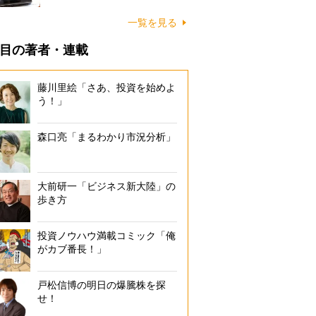
一覧を見る
目の著者・連載
藤川里絵「さあ、投資を始めよ
う！」
森口亮「まるわかり市況分析」
大前研一「ビジネス新大陸」の
歩き方
投資ノウハウ満載コミック「俺
がカブ番長！」
戸松信博の明日の爆騰株を探
せ！