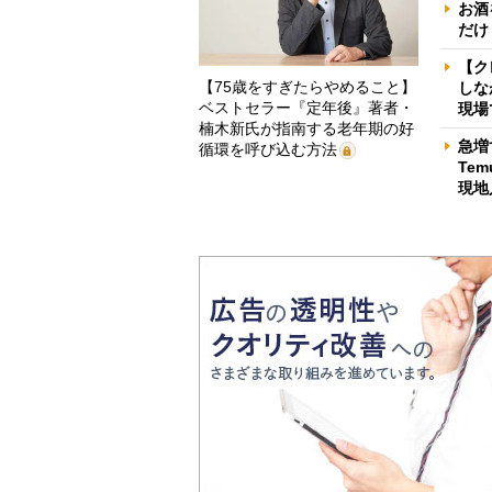
お酒
だけ
【ク
【75歳をすぎたらやめること】
しな
ベストセラー『定年後』著者・
現場
楠木新氏が指南する老年期の好
急増
循環を呼び込む方法
Te
現地