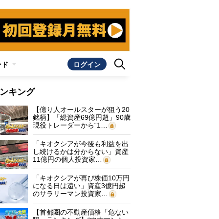
ンド
ログイン
ンキング
【億り人オールスターが狙う20
銘柄】「総資産69億円超」90歳
現役トレーダーから“1…
「キオクシアが今後も利益を出
し続けるかは分からない」資産
11億円の個人投資家…
「キオクシアが再び株価10万円
になる日は遠い」資産3億円超
のサラリーマン投資家…
【首都圏の不動産価格「危ない