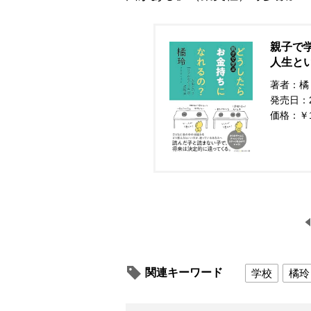
親子で
人生とい
著者：橘
発売日：20
価格：￥
関連キーワード
学校
橘玲