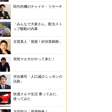
田代尚機のチャイナ・リサーチ
「みんなで大家さん」配当スト
ップ騒動の内幕
古賀真人「発掘！好決算銘柄」
突然マルサがやって来た！
河合雅司「人口減少ニッポンの
活路」
快適クルマ生活 乗ってみた、
使ってみた
大竹聡の「昼酒御免！」