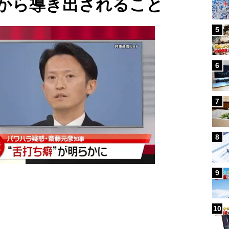
から導き出されること
5
6
7
8
9
10