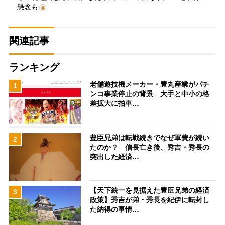
懸念も
関連記事
ランキング
老舗遊技機メーカー・豊丸産業がパチ
1
ンコ事業停止の背景 大手と中小の格
差拡大に拍車…
豊臣兄弟は転戦続きでなぜ軍費が続い
2
たのか？ 信長亡き後、秀吉・秀長の
突出した経済…
【天下統一を見据えた豊臣兄弟の経済
3
政策】秀吉が弟・秀長を紀伊に転封し
た納得の事情…