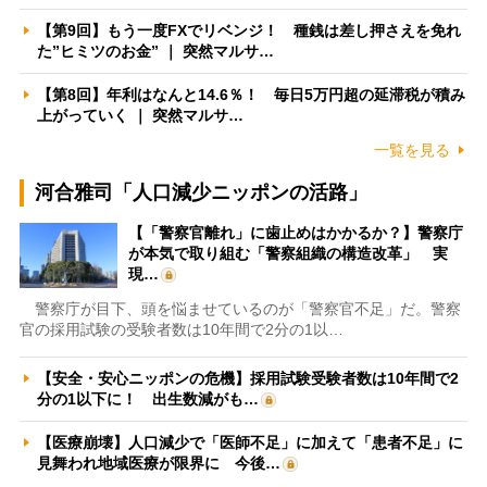
【第9回】もう一度FXでリベンジ！ 種銭は差し押さえを免れ
た”ヒミツのお金” ｜ 突然マルサ…
【第8回】年利はなんと14.6％！ 毎日5万円超の延滞税が積み
上がっていく ｜ 突然マルサ…
一覧を見る
河合雅司「人口減少ニッポンの活路」
【「警察官離れ」に歯止めはかかるか？】警察庁
が本気で取り組む「警察組織の構造改革」 実
現…
警察庁が目下、頭を悩ませているのが「警察官不足」だ。警察
官の採用試験の受験者数は10年間で2分の1以…
【安全・安心ニッポンの危機】採用試験受験者数は10年間で2
分の1以下に！ 出生数減がも…
【医療崩壊】人口減少で「医師不足」に加えて「患者不足」に
見舞われ地域医療が限界に 今後…