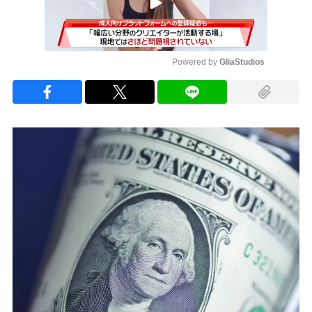
Powered by 
GliaStudios
Mute