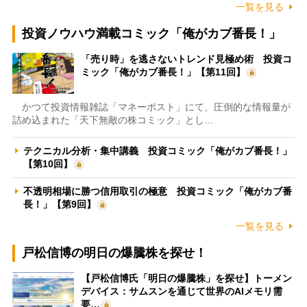
一覧を見る
投資ノウハウ満載コミック「俺がカブ番長！」
「売り時」を逃さないトレンド見極め術 投資コ
ミック「俺がカブ番長！」【第11回】
かつて投資情報雑誌「マネーポスト」にて、圧倒的な情報量が
詰め込まれた「天下無敵の株コミック」とし…
テクニカル分析・集中講義 投資コミック「俺がカブ番長！」
【第10回】
不透明相場に勝つ信用取引の極意 投資コミック「俺がカブ番
長！」【第9回】
一覧を見る
戸松信博の明日の爆騰株を探せ！
【戸松信博氏「明日の爆騰株」を探せ】トーメン
デバイス：サムスンを通じて世界のAIメモリ需
要…