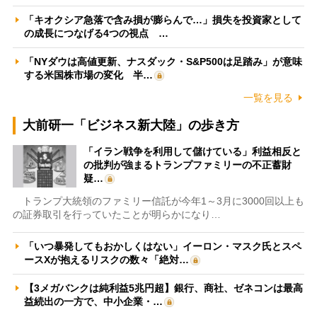
「キオクシア急落で含み損が膨らんで…」損失を投資家として
の成長につなげる4つの視点 …
「NYダウは高値更新、ナスダック・S&P500は足踏み」が意味
する米国株市場の変化 半…
一覧を見る
大前研一「ビジネス新大陸」の歩き方
「イラン戦争を利用して儲けている」利益相反と
の批判が強まるトランプファミリーの不正蓄財
疑…
トランプ大統領のファミリー信託が今年1～3月に3000回以上も
の証券取引を行っていたことが明らかになり…
「いつ暴発してもおかしくはない」イーロン・マスク氏とスペ
ースXが抱えるリスクの数々「絶対…
【3メガバンクは純利益5兆円超】銀行、商社、ゼネコンは最高
益続出の一方で、中小企業・…