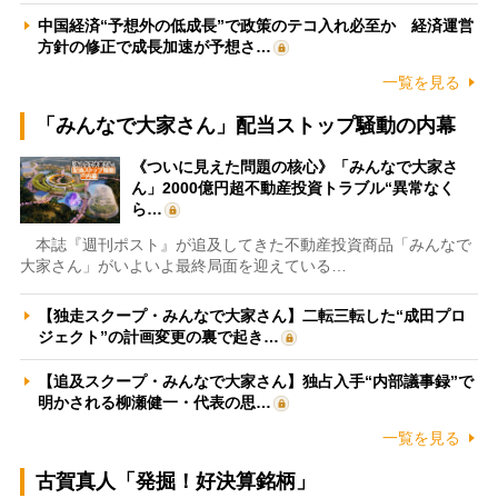
中国経済“予想外の低成長”で政策のテコ入れ必至か 経済運営
方針の修正で成長加速が予想さ…
一覧を見る
「みんなで大家さん」配当ストップ騒動の内幕
《ついに見えた問題の核心》「みんなで大家さ
ん」2000億円超不動産投資トラブル“異常なく
ら…
本誌『週刊ポスト』が追及してきた不動産投資商品「みんなで
大家さん」がいよいよ最終局面を迎えている…
【独走スクープ・みんなで大家さん】二転三転した“成田プロ
ジェクト”の計画変更の裏で起き…
【追及スクープ・みんなで大家さん】独占入手“内部議事録”で
明かされる柳瀬健一・代表の思…
一覧を見る
古賀真人「発掘！好決算銘柄」