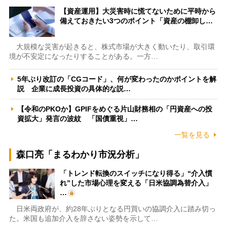
【資産運用】大災害時に慌てないために平時から
備えておきたい3つのポイント「資産の棚卸し…
大規模な災害が起きると、株式市場が大きく動いたり、取引環
境が不安定になったりすることがある。一方…
5年ぶり改訂の「CGコード」、何が変わったのかポイントを解
説 企業に成長投資の具体的な説…
【令和のPKOか】GPIFをめぐる片山財務相の「円資産への投
資拡大」発言の波紋 「国債重視」…
一覧を見る
森口亮「まるわかり市況分析」
「トレンド転換のスイッチになり得る」“介入慣
れ”した市場心理を変える「日米協調為替介入」
…
日米両政府が、約28年ぶりとなる円買いの協調介入に踏み切っ
た。米国も追加介入を辞さない姿勢を示して…