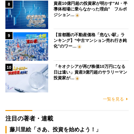
資産10億円超の投資家が明かす“AI・半
8
導体相場に乗らなかった理由” フルポ
ジション…
【首都圏の不動産価格「危ない駅」ラ
9
ンキング】“中古マンション売れ行き鈍
化”のワー…
「キオクシアが再び株価10万円になる
10
日は遠い」資産3億円超のサラリーマン
投資家が…
一覧を見る
注目の著者・連載
藤川里絵「さあ、投資を始めよう！」