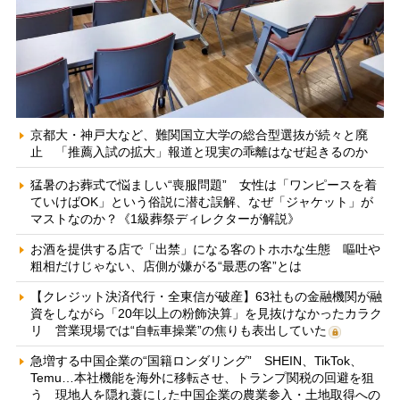
京都大・神戸大など、難関国立大学の総合型選抜が続々と廃
止 「推薦入試の拡大」報道と現実の乖離はなぜ起きるのか
猛暑のお葬式で悩ましい“喪服問題” 女性は「ワンピースを着
ていけばOK」という俗説に潜む誤解、なぜ「ジャケット」が
マストなのか？《1級葬祭ディレクターが解説》
お酒を提供する店で「出禁」になる客のトホホな生態 嘔吐や
粗相だけじゃない、店側が嫌がる“最悪の客”とは
【クレジット決済代行・全東信が破産】63社もの金融機関が融
資をしながら「20年以上の粉飾決算」を見抜けなかったカラク
リ 営業現場では“自転車操業”の焦りも表出していた
急増する中国企業の“国籍ロンダリング” SHEIN、TikTok、
Temu…本社機能を海外に移転させ、トランプ関税の回避を狙
う 現地人を隠れ蓑にした中国企業の農業参入・土地取得への