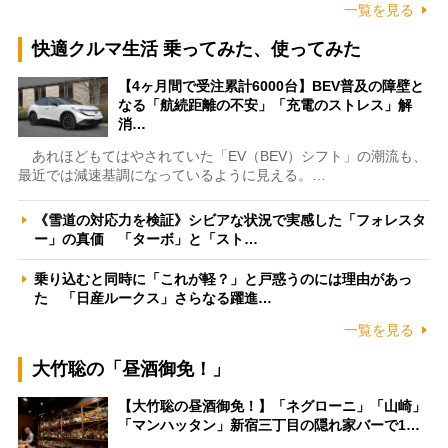
一覧を見る
快適クルマ生活 乗ってみた、使ってみた
【4ヶ月間で受注累計6000台】BEV普及の障壁と
なる「航続距離の不安」「充電のストレス」解
消…
あれほどもてはやされていた「EV（BEV）シフト」の潮流も、
最近では減速基調になっているように見える。…
《雪道の対応力を検証》シビアな状況で実感した「フォレスタ
ー」の真価 「ターボ」と「スト…
乗り込むと同時に「これが軽？」と戸惑うのには理由があっ
た 「日産ルークス」さらなる躍進…
一覧を見る
大竹聡の「昼酒御免！」
【大竹聡の昼酒御免！】「ネグローニ」「山崎」
「マンハッタン」新宿三丁目の隠れ家バーで1…