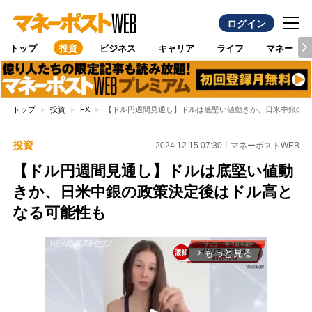
ログイン
トップ
投資
ビジネス
キャリア
ライフ
マネー
トップ
投資
FX
【ドル円週間見通し】ドルは底堅い値動きか、日米中銀の政
投資
2024.12.15 07:30
マネーポストWEB
【ドル円週間見通し】ドルは底堅い値動
きか、日米中銀の政策決定後はドル高と
なる可能性も
もっと見る
arrow_forward_ios