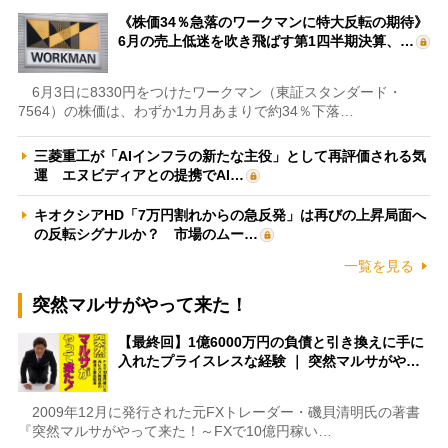
《株価34％急落のワークマンに特大反転の期待》
6月の売上低迷を吹き飛ばす第1四半期決算、…
6月3日に8330円をつけたワークマン（東証スタンダード・
7564）の株価は、わずか1カ月あまりで約34％下落…
三菱重工が「AIインフラの新たな主役」として再評価される気
運 エヌビディアとの提携でAI…
キオクシアHD「7万円割れからの急反発」は再びの上昇局面へ
の反転シグナルか？ 市場のムー…
一覧を見る
突然マルサがやって来た！
【最終回】1億6000万円の負債と引き換えに手に
入れたプライスレスな経験 ｜ 突然マルサがや…
2009年12月に発行された元FXトレーダー・磯貝清明氏の著書
『突然マルサがやって来た！～FXで10億円稼い…