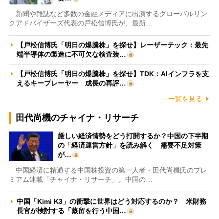
新聞や雑誌など多数の金融メディアに出演するグローバルリン
クアドバイザーズ代表の戸松信博氏が、最新…
【戸松信博氏「明日の爆騰株」を探せ】レーザーテック：最先
端半導体の製造に不可欠な検査装…
【戸松信博氏「明日の爆騰株」を探せ】TDK：AIインフラを支
えるキープレーヤー 成長の再評…
一覧を見る
田代尚機のチャイナ・リサーチ
厳しい経済情勢をどう打開するか？中国の下半期
の「経済運営方針」を読み解く 需要不足対策
が…
中国経済に精通する中国株投資の第一人者・田代尚機氏のプレ
ミアム連載「チャイナ・リサーチ」。中国の…
中国「Kimi K3」の衝撃に世界はどう対応するのか？ 米財務
長官が検討する「蒸留を行う中国…