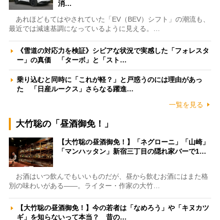
消…
あれほどもてはやされていた「EV（BEV）シフト」の潮流も、
最近では減速基調になっているように見える。…
《雪道の対応力を検証》シビアな状況で実感した「フォレスタ
ー」の真価 「ターボ」と「スト…
乗り込むと同時に「これが軽？」と戸惑うのには理由があっ
た 「日産ルークス」さらなる躍進…
一覧を見る
大竹聡の「昼酒御免！」
【大竹聡の昼酒御免！】「ネグローニ」「山崎」
「マンハッタン」新宿三丁目の隠れ家バーで1…
お酒はいつ飲んでもいいものだが、昼から飲むお酒にはまた格
別の味わいがある――。ライター・作家の大竹…
【大竹聡の昼酒御免！】今の若者は「なめろう」や「キヌカツ
ギ」を知らないって本当？ 昔の…