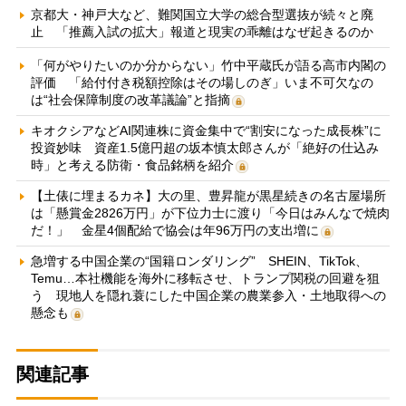
京都大・神戸大など、難関国立大学の総合型選抜が続々と廃
止 「推薦入試の拡大」報道と現実の乖離はなぜ起きるのか
「何がやりたいのか分からない」竹中平蔵氏が語る高市内閣の
評価 「給付付き税額控除はその場しのぎ」いま不可欠なの
は“社会保障制度の改革議論”と指摘
キオクシアなどAI関連株に資金集中で“割安になった成長株”に
投資妙味 資産1.5億円超の坂本慎太郎さんが「絶好の仕込み
時」と考える防衛・食品銘柄を紹介
【土俵に埋まるカネ】大の里、豊昇龍が黒星続きの名古屋場所
は「懸賞金2826万円」が下位力士に渡り「今日はみんなで焼肉
だ！」 金星4個配給で協会は年96万円の支出増に
急増する中国企業の“国籍ロンダリング” SHEIN、TikTok、
Temu…本社機能を海外に移転させ、トランプ関税の回避を狙
う 現地人を隠れ蓑にした中国企業の農業参入・土地取得への
懸念も
関連記事