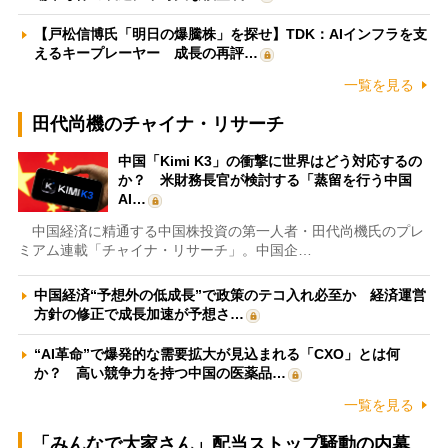
【戸松信博氏「明日の爆騰株」を探せ】TDK：AIインフラを支
えるキープレーヤー 成長の再評…
一覧を見る
田代尚機のチャイナ・リサーチ
中国「Kimi K3」の衝撃に世界はどう対応するの
か？ 米財務長官が検討する「蒸留を行う中国
AI…
中国経済に精通する中国株投資の第一人者・田代尚機氏のプレ
ミアム連載「チャイナ・リサーチ」。中国企…
中国経済“予想外の低成長”で政策のテコ入れ必至か 経済運営
方針の修正で成長加速が予想さ…
“AI革命”で爆発的な需要拡大が見込まれる「CXO」とは何
か？ 高い競争力を持つ中国の医薬品…
一覧を見る
「みんなで大家さん」配当ストップ騒動の内幕