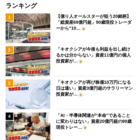
ランキング
【億り人オールスターが狙う20銘柄】
1
「総資産69億円超」90歳現役トレーダ
ーから“10…
「キオクシアが今後も利益を出し続け
2
るかは分からない」資産11億円の個人
投資家が…
「キオクシアが再び株価10万円になる
3
日は遠い」資産3億円超のサラリーマン
投資家が…
「AI・半導体関連が“本命”であること
4
に変わりはない」資産20億円超の90歳
現役トレー…