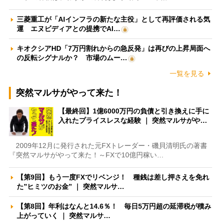
三菱重工が「AIインフラの新たな主役」として再評価される気
運 エヌビディアとの提携でAI…
キオクシアHD「7万円割れからの急反発」は再びの上昇局面へ
の反転シグナルか？ 市場のムー…
一覧を見る
突然マルサがやって来た！
【最終回】1億6000万円の負債と引き換えに手に
入れたプライスレスな経験 ｜ 突然マルサがや…
2009年12月に発行された元FXトレーダー・磯貝清明氏の著書
『突然マルサがやって来た！～FXで10億円稼い…
【第9回】もう一度FXでリベンジ！ 種銭は差し押さえを免れ
た”ヒミツのお金” ｜ 突然マルサ…
【第8回】年利はなんと14.6％！ 毎日5万円超の延滞税が積み
上がっていく ｜ 突然マルサ…