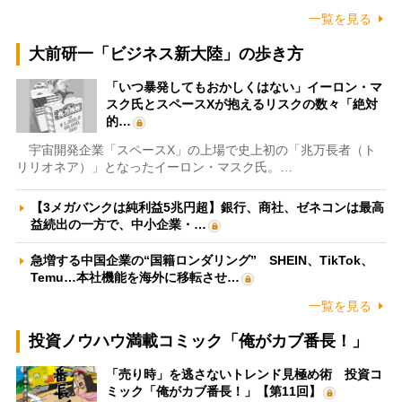
一覧を見る
大前研一「ビジネス新大陸」の歩き方
「いつ暴発してもおかしくはない」イーロン・マ
スク氏とスペースXが抱えるリスクの数々「絶対
的…
宇宙開発企業「スペースX」の上場で史上初の「兆万長者（ト
リリオネア）」となったイーロン・マスク氏。…
【3メガバンクは純利益5兆円超】銀行、商社、ゼネコンは最高
益続出の一方で、中小企業・…
急増する中国企業の“国籍ロンダリング” SHEIN、TikTok、
Temu…本社機能を海外に移転させ…
一覧を見る
投資ノウハウ満載コミック「俺がカブ番長！」
「売り時」を逃さないトレンド見極め術 投資コ
ミック「俺がカブ番長！」【第11回】