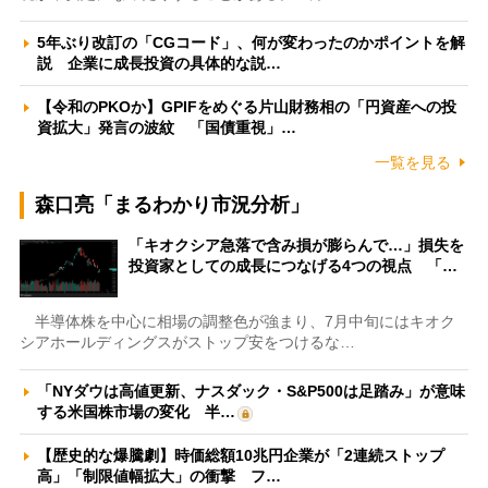
5年ぶり改訂の「CGコード」、何が変わったのかポイントを解
説 企業に成長投資の具体的な説…
【令和のPKOか】GPIFをめぐる片山財務相の「円資産への投
資拡大」発言の波紋 「国債重視」…
一覧を見る
森口亮「まるわかり市況分析」
「キオクシア急落で含み損が膨らんで…」損失を
投資家としての成長につなげる4つの視点 「…
半導体株を中心に相場の調整色が強まり、7月中旬にはキオク
シアホールディングスがストップ安をつけるな…
「NYダウは高値更新、ナスダック・S&P500は足踏み」が意味
する米国株市場の変化 半…
【歴史的な爆騰劇】時価総額10兆円企業が「2連続ストップ
高」「制限値幅拡大」の衝撃 フ…