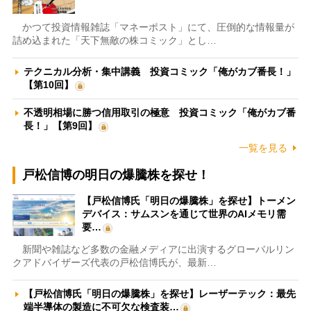
かつて投資情報雑誌「マネーポスト」にて、圧倒的な情報量が
詰め込まれた「天下無敵の株コミック」とし…
テクニカル分析・集中講義 投資コミック「俺がカブ番長！」
【第10回】
不透明相場に勝つ信用取引の極意 投資コミック「俺がカブ番
長！」【第9回】
一覧を見る
戸松信博の明日の爆騰株を探せ！
【戸松信博氏「明日の爆騰株」を探せ】トーメン
デバイス：サムスンを通じて世界のAIメモリ需
要…
新聞や雑誌など多数の金融メディアに出演するグローバルリン
クアドバイザーズ代表の戸松信博氏が、最新…
【戸松信博氏「明日の爆騰株」を探せ】レーザーテック：最先
端半導体の製造に不可欠な検査装…