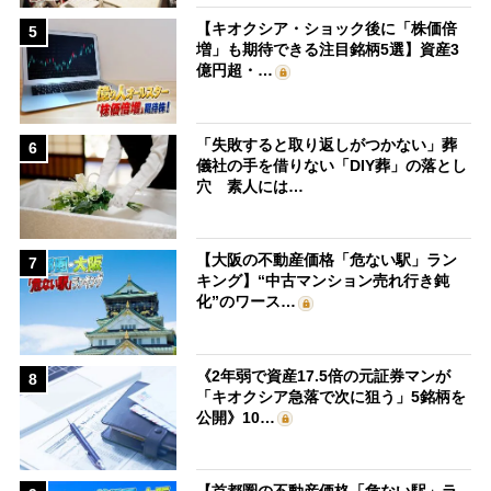
【キオクシア・ショック後に「株価倍
5
増」も期待できる注目銘柄5選】資産3
億円超・…
「失敗すると取り返しがつかない」葬
6
儀社の手を借りない「DIY葬」の落とし
穴 素人には…
【大阪の不動産価格「危ない駅」ラン
7
キング】“中古マンション売れ行き鈍
化”のワース…
《2年弱で資産17.5倍の元証券マンが
8
「キオクシア急落で次に狙う」5銘柄を
公開》10…