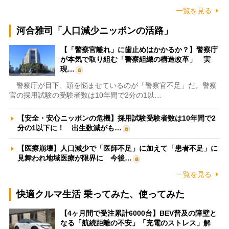
一覧を見る
河合雅司「人口減少ニッポンの活路」
【「警察官離れ」に歯止めはかかるか？】警察庁
が本気で取り組む「警察組織の構造改革」 実
現…
警察庁が目下、頭を悩ませているのが「警察官不足」だ。警察
官の採用試験の受験者数は10年間で2分の1以…
【安全・安心ニッポンの危機】採用試験受験者数は10年間で2
分の1以下に！ 出生数減がも…
【医療崩壊】人口減少で「医師不足」に加えて「患者不足」に
見舞われ地域医療が限界に 今後…
一覧を見る
快適クルマ生活 乗ってみた、使ってみた
【4ヶ月間で受注累計6000台】BEV普及の障壁と
なる「航続距離の不安」「充電のストレス」解