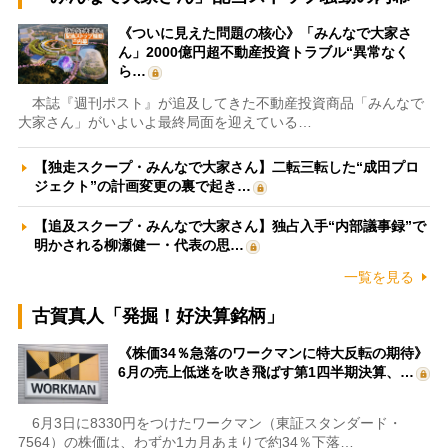
《ついに見えた問題の核心》「みんなで大家さ
ん」2000億円超不動産投資トラブル“異常なく
ら…
本誌『週刊ポスト』が追及してきた不動産投資商品「みんなで
大家さん」がいよいよ最終局面を迎えている…
【独走スクープ・みんなで大家さん】二転三転した“成田プロ
ジェクト”の計画変更の裏で起き…
【追及スクープ・みんなで大家さん】独占入手“内部議事録”で
明かされる柳瀬健一・代表の思…
一覧を見る
古賀真人「発掘！好決算銘柄」
《株価34％急落のワークマンに特大反転の期待》
6月の売上低迷を吹き飛ばす第1四半期決算、…
6月3日に8330円をつけたワークマン（東証スタンダード・
7564）の株価は、わずか1カ月あまりで約34％下落…