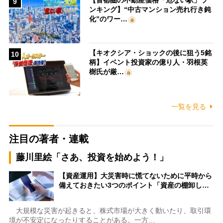
【首都圏の不動産価格「危ない駅」ラ
9
ンキング】“中古マンション売れ行き鈍
化”のワー…
【キオクシア・ショックの後に狙う5銘
10
柄】イベント投資家の億り人・羽根英
樹氏が厳…
一覧を見る
注目の著者・連載
藤川里絵「さあ、投資を始めよう！」
【資産運用】大災害時に慌てないために平時から
備えておきたい3つのポイント「資産の棚卸し…
大規模な災害が起きると、株式市場が大きく動いたり、取引環
境が不安定になったりすることがある。一方…