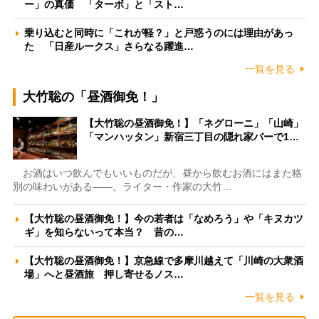
ー」の真価 「ターボ」と「スト…
乗り込むと同時に「これが軽？」と戸惑うのには理由があっ
た 「日産ルークス」さらなる躍進…
一覧を見る
大竹聡の「昼酒御免！」
【大竹聡の昼酒御免！】「ネグローニ」「山崎」
「マンハッタン」新宿三丁目の隠れ家バーで1…
お酒はいつ飲んでもいいものだが、昼から飲むお酒にはまた格
別の味わいがある――。ライター・作家の大竹…
【大竹聡の昼酒御免！】今の若者は「なめろう」や「キヌカツ
ギ」を知らないって本当？ 昔の…
【大竹聡の昼酒御免！】京急線で多摩川越えて「川崎の大衆酒
場」へと昼酒旅 押し寄せるノス…
一覧を見る