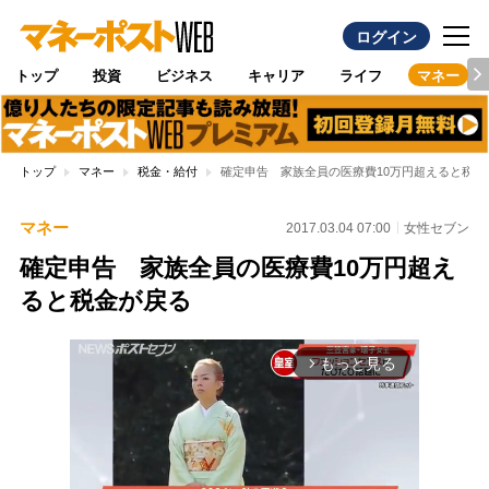
ログイン
トップ
投資
ビジネス
キャリア
ライフ
マネー
トップ
マネー
税金・給付
確定申告 家族全員の医療費10万円超えると税金
マネー
2017.03.04 07:00
女性セブン
確定申告 家族全員の医療費10万円超え
ると税金が戻る
もっと見る
arrow_forward_ios