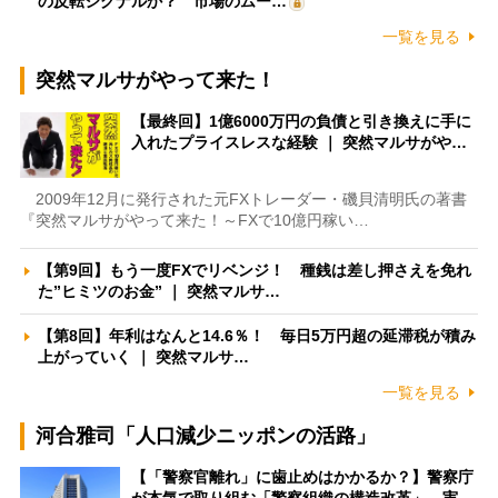
の反転シグナルか？ 市場のムー…
一覧を見る
突然マルサがやって来た！
【最終回】1億6000万円の負債と引き換えに手に
入れたプライスレスな経験 ｜ 突然マルサがや…
2009年12月に発行された元FXトレーダー・磯貝清明氏の著書
『突然マルサがやって来た！～FXで10億円稼い…
【第9回】もう一度FXでリベンジ！ 種銭は差し押さえを免れ
た”ヒミツのお金” ｜ 突然マルサ…
【第8回】年利はなんと14.6％！ 毎日5万円超の延滞税が積み
上がっていく ｜ 突然マルサ…
一覧を見る
河合雅司「人口減少ニッポンの活路」
【「警察官離れ」に歯止めはかかるか？】警察庁