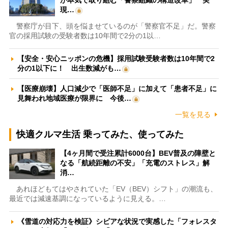
が本気で取り組む「警察組織の構造改革」 実
現…
警察庁が目下、頭を悩ませているのが「警察官不足」だ。警察
官の採用試験の受験者数は10年間で2分の1以…
【安全・安心ニッポンの危機】採用試験受験者数は10年間で2
分の1以下に！ 出生数減がも…
【医療崩壊】人口減少で「医師不足」に加えて「患者不足」に
見舞われ地域医療が限界に 今後…
一覧を見る
快適クルマ生活 乗ってみた、使ってみた
【4ヶ月間で受注累計6000台】BEV普及の障壁と
なる「航続距離の不安」「充電のストレス」解
消…
あれほどもてはやされていた「EV（BEV）シフト」の潮流も、
最近では減速基調になっているように見える。…
《雪道の対応力を検証》シビアな状況で実感した「フォレスタ