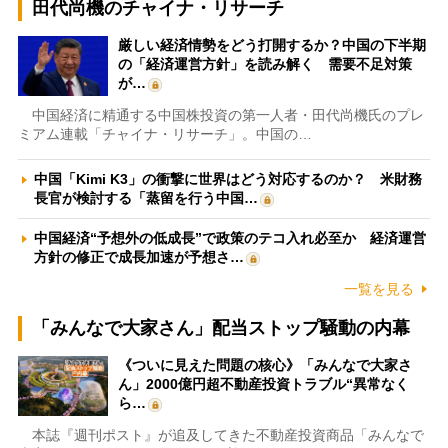
田代尚機のチャイナ・リサーチ
厳しい経済情勢をどう打開するか？中国の下半期
の「経済運営方針」を読み解く 需要不足対策
が…
中国経済に精通する中国株投資の第一人者・田代尚機氏のプレ
ミアム連載「チャイナ・リサーチ」。中国の…
中国「Kimi K3」の衝撃に世界はどう対応するのか？ 米財務
長官が検討する「蒸留を行う中国…
中国経済“予想外の低成長”で政策のテコ入れ必至か 経済運営
方針の修正で成長加速が予想さ…
一覧を見る
「みんなで大家さん」配当ストップ騒動の内幕
《ついに見えた問題の核心》「みんなで大家さ
ん」2000億円超不動産投資トラブル“異常なく
ら…
本誌『週刊ポスト』が追及してきた不動産投資商品「みんなで