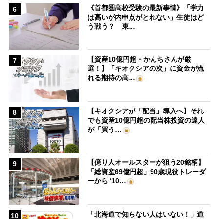
《首都圏高校受験の最新事情》「学力
6
は高いが内申点がとれない」生徒はど
う戦う？ 東…
【資産10億円超・かんちさんが厳
7
選！】「キオクシアの次」に資金が流
れる期待の高…
【キオクシアが「配当」導入へ】それ
8
でも資産10億円超の配当株投資の達人
が「買う…
【億り人オールスターが狙う20銘柄】
9
「総資産69億円超」90歳現役トレーダ
ーから“10…
「北海道で知らない人はいない！」道
10