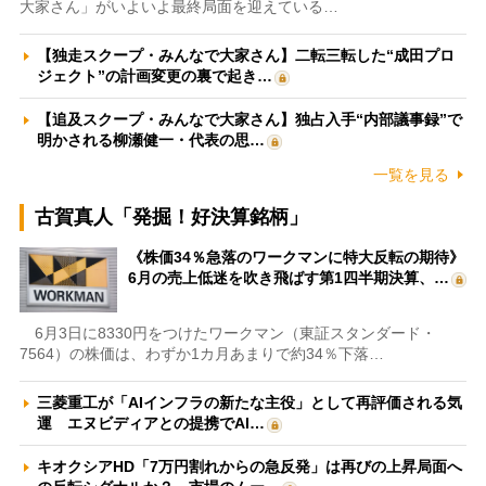
大家さん」がいよいよ最終局面を迎えている…
【独走スクープ・みんなで大家さん】二転三転した“成田プロ
ジェクト”の計画変更の裏で起き…
【追及スクープ・みんなで大家さん】独占入手“内部議事録”で
明かされる柳瀬健一・代表の思…
一覧を見る
古賀真人「発掘！好決算銘柄」
《株価34％急落のワークマンに特大反転の期待》
6月の売上低迷を吹き飛ばす第1四半期決算、…
6月3日に8330円をつけたワークマン（東証スタンダード・
7564）の株価は、わずか1カ月あまりで約34％下落…
三菱重工が「AIインフラの新たな主役」として再評価される気
運 エヌビディアとの提携でAI…
キオクシアHD「7万円割れからの急反発」は再びの上昇局面へ