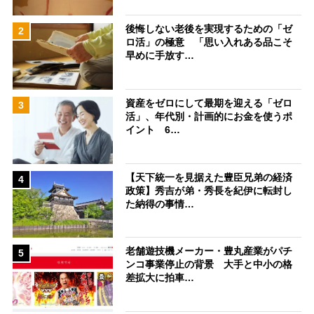
後悔しない老後を実現するための「ゼ
2
ロ活」の極意 「思い入れある品こそ
早めに手放す…
資産をゼロにして最期を迎える「ゼロ
3
活」、年代別・計画的にお金を使うポ
イント 6…
【天下統一を見据えた豊臣兄弟の経済
4
政策】秀吉が弟・秀長を紀伊に転封し
た納得の事情…
老舗遊技機メーカー・豊丸産業がパチ
5
ンコ事業停止の背景 大手と中小の格
差拡大に拍車…