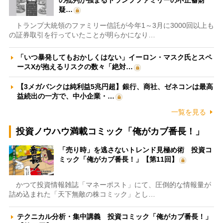
の批判が強まるトランプファミリーの不正蓄財
疑…
トランプ大統領のファミリー信託が今年1～3月に3000回以上も
の証券取引を行っていたことが明らかになり…
「いつ暴発してもおかしくはない」イーロン・マスク氏とスペ
ースXが抱えるリスクの数々「絶対…
【3メガバンクは純利益5兆円超】銀行、商社、ゼネコンは最高
益続出の一方で、中小企業・…
一覧を見る
投資ノウハウ満載コミック「俺がカブ番長！」
「売り時」を逃さないトレンド見極め術 投資コ
ミック「俺がカブ番長！」【第11回】
かつて投資情報雑誌「マネーポスト」にて、圧倒的な情報量が
詰め込まれた「天下無敵の株コミック」とし…
テクニカル分析・集中講義 投資コミック「俺がカブ番長！」