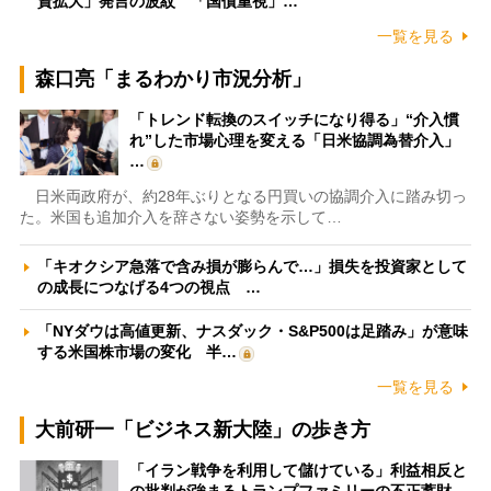
資拡大」発言の波紋 「国債重視」…
一覧を見る
森口亮「まるわかり市況分析」
「トレンド転換のスイッチになり得る」“介入慣
れ”した市場心理を変える「日米協調為替介入」
…
日米両政府が、約28年ぶりとなる円買いの協調介入に踏み切っ
た。米国も追加介入を辞さない姿勢を示して…
「キオクシア急落で含み損が膨らんで…」損失を投資家として
の成長につなげる4つの視点 …
「NYダウは高値更新、ナスダック・S&P500は足踏み」が意味
する米国株市場の変化 半…
一覧を見る
大前研一「ビジネス新大陸」の歩き方
「イラン戦争を利用して儲けている」利益相反と