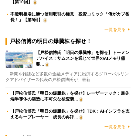
【第10回】
不透明相場に勝つ信用取引の極意 投資コミック「俺がカブ番
長！」【第9回】
一覧を見る
戸松信博の明日の爆騰株を探せ！
【戸松信博氏「明日の爆騰株」を探せ】トーメン
デバイス：サムスンを通じて世界のAIメモリ需
要…
新聞や雑誌など多数の金融メディアに出演するグローバルリン
クアドバイザーズ代表の戸松信博氏が、最新…
【戸松信博氏「明日の爆騰株」を探せ】レーザーテック：最先
端半導体の製造に不可欠な検査装…
【戸松信博氏「明日の爆騰株」を探せ】TDK：AIインフラを支
えるキープレーヤー 成長の再評…
一覧を見る