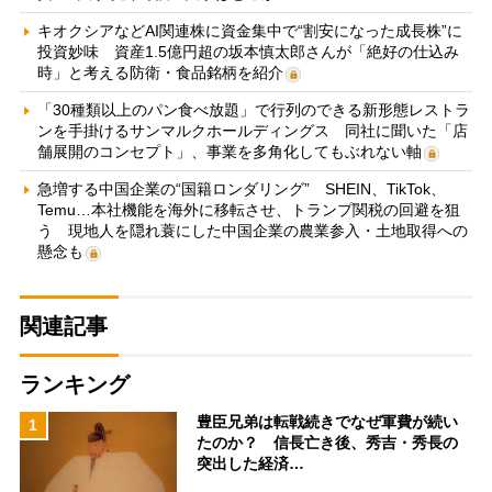
キオクシアなどAI関連株に資金集中で“割安になった成長株”に
投資妙味 資産1.5億円超の坂本慎太郎さんが「絶好の仕込み
時」と考える防衛・食品銘柄を紹介
「30種類以上のパン食べ放題」で行列のできる新形態レストラ
ンを手掛けるサンマルクホールディングス 同社に聞いた「店
舗展開のコンセプト」、事業を多角化してもぶれない軸
急増する中国企業の“国籍ロンダリング” SHEIN、TikTok、
Temu…本社機能を海外に移転させ、トランプ関税の回避を狙
う 現地人を隠れ蓑にした中国企業の農業参入・土地取得への
懸念も
関連記事
ランキング
豊臣兄弟は転戦続きでなぜ軍費が続い
1
たのか？ 信長亡き後、秀吉・秀長の
突出した経済…