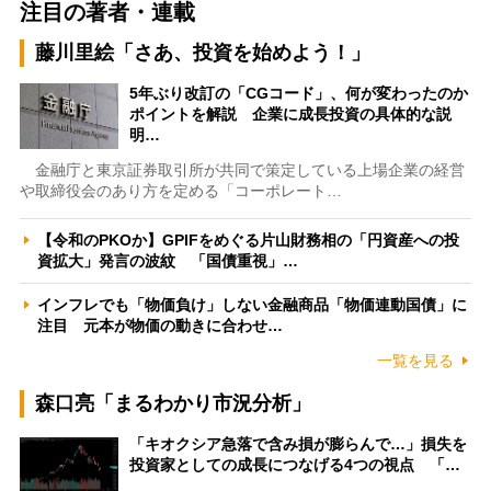
注目の著者・連載
藤川里絵「さあ、投資を始めよう！」
5年ぶり改訂の「CGコード」、何が変わったのか
ポイントを解説 企業に成長投資の具体的な説
明…
金融庁と東京証券取引所が共同で策定している上場企業の経営
や取締役会のあり方を定める「コーポレート…
【令和のPKOか】GPIFをめぐる片山財務相の「円資産への投
資拡大」発言の波紋 「国債重視」…
インフレでも「物価負け」しない金融商品「物価連動国債」に
注目 元本が物価の動きに合わせ…
一覧を見る
森口亮「まるわかり市況分析」
「キオクシア急落で含み損が膨らんで…」損失を
投資家としての成長につなげる4つの視点 「…