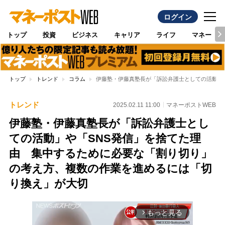
ログイン
トップ
投資
ビジネス
キャリア
ライフ
マネー
トップ
トレンド
コラム
伊藤塾・伊藤真塾長が「訴訟弁護士としての活動」
トレンド
2025.02.11 11:00
マネーポストWEB
伊藤塾・伊藤真塾長が「訴訟弁護士とし
ての活動」や「SNS発信」を捨てた理
由 集中するために必要な「割り切り」
の考え方、複数の作業を進めるには「切
り換え」が大切
もっと見る
arrow_forward_ios