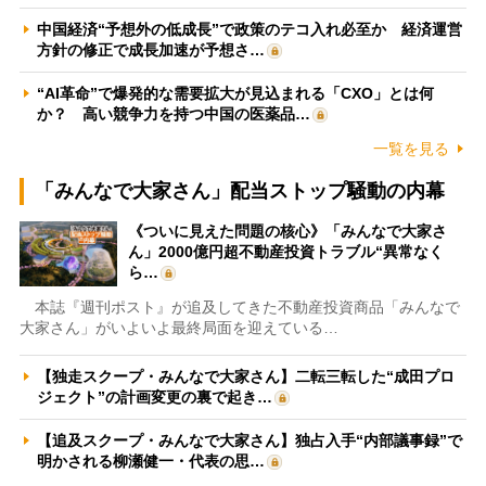
中国経済“予想外の低成長”で政策のテコ入れ必至か 経済運営
方針の修正で成長加速が予想さ…
“AI革命”で爆発的な需要拡大が見込まれる「CXO」とは何
か？ 高い競争力を持つ中国の医薬品…
一覧を見る
「みんなで大家さん」配当ストップ騒動の内幕
《ついに見えた問題の核心》「みんなで大家さ
ん」2000億円超不動産投資トラブル“異常なく
ら…
本誌『週刊ポスト』が追及してきた不動産投資商品「みんなで
大家さん」がいよいよ最終局面を迎えている…
【独走スクープ・みんなで大家さん】二転三転した“成田プロ
ジェクト”の計画変更の裏で起き…
【追及スクープ・みんなで大家さん】独占入手“内部議事録”で
明かされる柳瀬健一・代表の思…