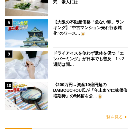
穴 素人には…
【大阪の不動産価格「危ない駅」ラン
8
キング】“中古マンション売れ行き鈍
化”のワース…
ドライアイスを使わず遺体を保つ「エ
9
ンバーミング」が日本でも普及 1～2
週間は問…
《200万円→資産10億円超の
10
DAIBOUCHOU氏が「年末までに株価倍
増期待」の5銘柄を公…
一覧を見る