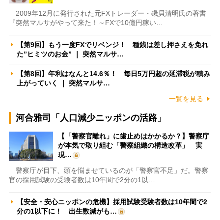
2009年12月に発行された元FXトレーダー・磯貝清明氏の著書
『突然マルサがやって来た！～FXで10億円稼い…
【第9回】もう一度FXでリベンジ！ 種銭は差し押さえを免れ
た”ヒミツのお金” ｜ 突然マルサ…
【第8回】年利はなんと14.6％！ 毎日5万円超の延滞税が積み
上がっていく ｜ 突然マルサ…
一覧を見る
河合雅司「人口減少ニッポンの活路」
【「警察官離れ」に歯止めはかかるか？】警察庁
が本気で取り組む「警察組織の構造改革」 実
現…
警察庁が目下、頭を悩ませているのが「警察官不足」だ。警察
官の採用試験の受験者数は10年間で2分の1以…
【安全・安心ニッポンの危機】採用試験受験者数は10年間で2
分の1以下に！ 出生数減がも…