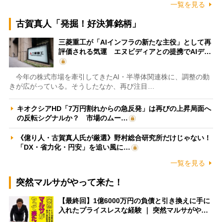
一覧を見る
古賀真人「発掘！好決算銘柄」
三菱重工が「AIインフラの新たな主役」として再
評価される気運 エヌビディアとの提携でAIデ…
今年の株式市場を牽引してきたAI・半導体関連株に、調整の動
きが広がっている。そうしたなか、再び注目…
キオクシアHD「7万円割れからの急反発」は再びの上昇局面へ
の反転シグナルか？ 市場のムー…
《億り人・古賀真人氏が厳選》野村総合研究所だけじゃない！
「DX・省力化・円安」を追い風に…
一覧を見る
突然マルサがやって来た！
【最終回】1億6000万円の負債と引き換えに手に
入れたプライスレスな経験 ｜ 突然マルサがや…