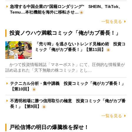
急増する中国企業の“国籍ロンダリング” SHEIN、TikTok、
Temu…本社機能を海外に移転させ…
一覧を見る
投資ノウハウ満載コミック「俺がカブ番長！」
「売り時」を逃さないトレンド見極め術 投資コ
ミック「俺がカブ番長！」【第11回】
かつて投資情報雑誌「マネーポスト」にて、圧倒的な情報量が
詰め込まれた「天下無敵の株コミック」とし…
テクニカル分析・集中講義 投資コミック「俺がカブ番長！」
【第10回】
不透明相場に勝つ信用取引の極意 投資コミック「俺がカブ番
長！」【第9回】
一覧を見る
戸松信博の明日の爆騰株を探せ！