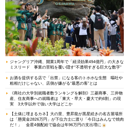
ジャングリア沖縄、開業1周年で「経済効果494億円」の大きな
ミスリード 事業の苦戦を覆い隠す“不透明すぎる巨大な数字”
お酒を提供する店で「出禁」になる客のトホホな生態 嘔吐や
粗相だけじゃない、店側が嫌がる“最悪の客”とは
《商社の大学別就職者数ランキングを解剖》三菱商事、三井物
産、住友商事への就職者は「東大・早大・慶大で約6割」の現
実 3大学以外で強い大学はどこか
【土俵に埋まるカネ】大の里、豊昇龍が黒星続きの名古屋場所
は「懸賞金2826万円」が下位力士に渡り「今日はみんなで焼肉
だ！」 金星4個配給で協会は年96万円の支出増に