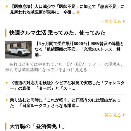
【医療崩壊】人口減少で「医師不足」に加えて「患者不足」に
見舞われ地域医療が限界に 今後…
一覧を見る
快適クルマ生活 乗ってみた、使ってみた
【4ヶ月間で受注累計6000台】BEV普及の障壁と
なる「航続距離の不安」「充電のストレス」解
消…
あれほどもてはやされていた「EV（BEV）シフト」の潮流も、
最近では減速基調になっているように見える。…
《雪道の対応力を検証》シビアな状況で実感した「フォレスタ
ー」の真価 「ターボ」と「スト…
乗り込むと同時に「これが軽？」と戸惑うのには理由があっ
た 「日産ルークス」さらなる躍進…
一覧を見る
大竹聡の「昼酒御免！」