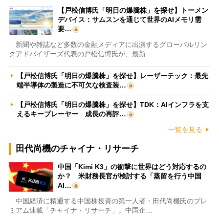
【戸松信博氏「明日の爆騰株」を探せ】トーメン
デバイス：サムスンを通じて世界のAIメモリ需
要…
新聞や雑誌など多数の金融メディアに出演するグローバルリン
クアドバイザーズ代表の戸松信博氏が、最新…
【戸松信博氏「明日の爆騰株」を探せ】レーザーテック：最先
端半導体の製造に不可欠な検査装…
【戸松信博氏「明日の爆騰株」を探せ】TDK：AIインフラを支
えるキープレーヤー 成長の再評…
一覧を見る
田代尚機のチャイナ・リサーチ
中国「Kimi K3」の衝撃に世界はどう対応するの
か？ 米財務長官が検討する「蒸留を行う中国
AI…
中国経済に精通する中国株投資の第一人者・田代尚機氏のプレ
ミアム連載「チャイナ・リサーチ」。中国企…