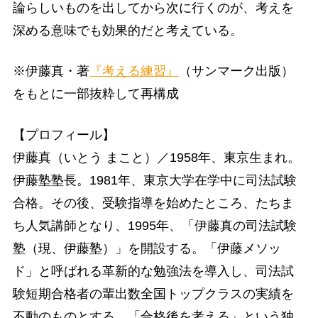
論らしいものを出してから次に行くのが、考えを
深める意味でも効果的だと考えている。
※伊藤真・著
『考える練習』
（サンマーク出版）
をもとに一部抜粋して再構成
【プロフィール】
伊藤真（いとう まこと）／1958年、東京生まれ。
伊藤塾塾長。1981年、東京大学在学中に司法試験
合格。その後、受験指導を始めたところ、たちま
ち人気講師となり、1995年、「伊藤真の司法試験
塾（現、伊藤塾）」を開設する。「伊藤メソッ
ド」と呼ばれる革新的な勉強法を導入し、司法試
験短期合格者の輩出数全国トップクラスの実績を
不動のものとする。「合格後を考える」という独