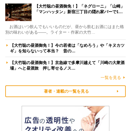
【大竹聡の昼酒御免！】「ネグローニ」「山崎」
「マンハッタン」新宿三丁目の隠れ家バーで1…
お酒はいつ飲んでもいいものだが、昼から飲むお酒にはまた格
別の味わいがある――。ライター・作家の大竹…
【大竹聡の昼酒御免！】今の若者は「なめろう」や「キヌカツ
ギ」を知らないって本当？ 昔の…
【大竹聡の昼酒御免！】京急線で多摩川越えて「川崎の大衆酒
場」へと昼酒旅 押し寄せるノス…
一覧を見る
著者・連載の一覧を見る