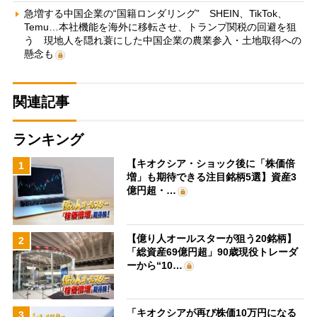
急増する中国企業の“国籍ロンダリング” SHEIN、TikTok、
Temu…本社機能を海外に移転させ、トランプ関税の回避を狙
う 現地人を隠れ蓑にした中国企業の農業参入・土地取得への
懸念も
関連記事
ランキング
【キオクシア・ショック後に「株価倍
1
増」も期待できる注目銘柄5選】資産3
億円超・…
【億り人オールスターが狙う20銘柄】
2
「総資産69億円超」90歳現役トレーダ
ーから“10…
「キオクシアが再び株価10万円になる
3