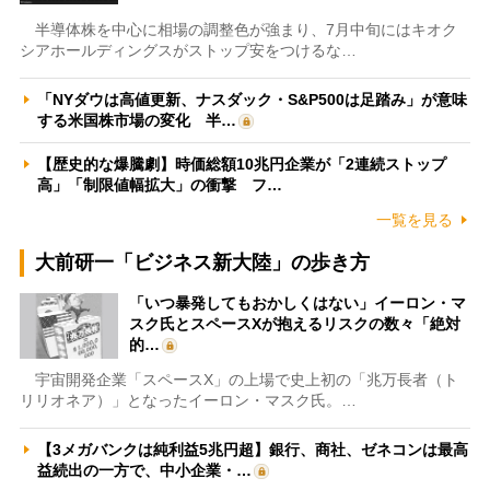
半導体株を中心に相場の調整色が強まり、7月中旬にはキオク
シアホールディングスがストップ安をつけるな…
「NYダウは高値更新、ナスダック・S&P500は足踏み」が意味
する米国株市場の変化 半…
【歴史的な爆騰劇】時価総額10兆円企業が「2連続ストップ
高」「制限値幅拡大」の衝撃 フ…
一覧を見る
大前研一「ビジネス新大陸」の歩き方
「いつ暴発してもおかしくはない」イーロン・マ
スク氏とスペースXが抱えるリスクの数々「絶対
的…
宇宙開発企業「スペースX」の上場で史上初の「兆万長者（ト
リリオネア）」となったイーロン・マスク氏。…
【3メガバンクは純利益5兆円超】銀行、商社、ゼネコンは最高
益続出の一方で、中小企業・…