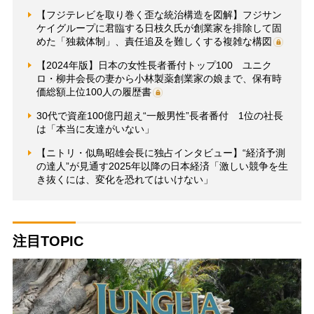
【フジテレビを取り巻く歪な統治構造を図解】フジサン
ケイグループに君臨する日枝久氏が創業家を排除して固
めた「独裁体制」、責任追及を難しくする複雑な構図
【2024年版】日本の女性長者番付トップ100 ユニク
ロ・柳井会長の妻から小林製薬創業家の娘まで、保有時
価総額上位100人の履歴書
30代で資産100億円超え“一般男性”長者番付 1位の社長
は「本当に友達がいない」
【ニトリ・似鳥昭雄会長に独占インタビュー】“経済予測
の達人”が見通す2025年以降の日本経済「激しい競争を生
き抜くには、変化を恐れてはいけない」
注目TOPIC