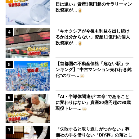
日は遠い」資産3億円超のサラリーマン
投資家が…
「キオクシアが今後も利益を出し続け
4
るかは分からない」資産11億円の個人
投資家が…
【首都圏の不動産価格「危ない駅」ラ
5
ンキング】“中古マンション売れ行き鈍
化”のワー…
「AI・半導体関連が“本命”であること
6
に変わりはない」資産20億円超の90歳
現役トレー…
「失敗すると取り返しがつかない」葬
7
儀社の手を借りない「DIY葬」の落とし