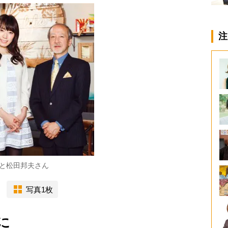
注
と松田邦夫さん
写真1枚
に