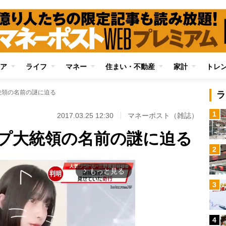
ア
ライフ
マネー
住まい・不動産
家計
トレ
統領の名前の謎に迫る
ラ
1
2017.03.25 12:30
マネーポスト（雑誌）
プ大統領の名前の謎に迫る
2
もっと見る
arrow_forward_ios
3
4