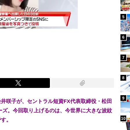
5
6
Mute
7
8
9
井咲子が、セントラル短資FX代表取締役・松田
ーズ。今回取り上げるのは、今世界に大きな波紋
10
です。