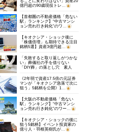
ることに変わりはない」資産20
億円超の90歳現役トレ…
【首都圏の不動産価格「危ない
駅」ランキング】“中古マンシ
ョン売れ行き鈍化”のワ…
【キオクシア・ショック後に
「株価倍増」も期待できる注目
銘柄5選】資産3億円超…
「失敗すると取り返しがつかな
い」葬儀社の手を借りない
「DIY葬」の落とし穴 素人
に…
《2年弱で資産17.5倍の元証券
マンが「キオクシア急落で次に
狙う」5銘柄を公開》1…
【大阪の不動産価格「危ない
駅」ランキング】“中古マンシ
ョン売れ行き鈍化”のワー…
【キオクシア・ショックの後に
狙う5銘柄】イベント投資家の
億り人・羽根英樹氏が…