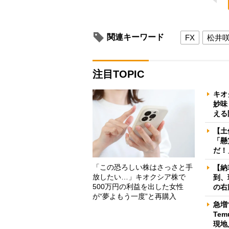
関連キーワード
FX
松井
注目TOPIC
キオ
妙味
える
【土
「懸
だ！
「この恐ろしい株はさっさと手
【納
放したい…」キオクシア株で
到、
500万円の利益を出した女性
の右
が“夢よもう一度”と再購入
急増
Te
現地