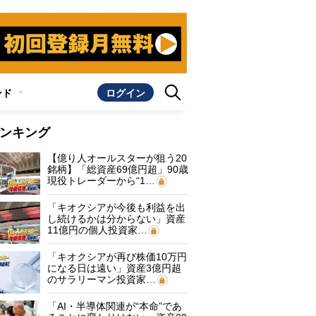
ンド
ログイン
ンキング
【億り人オールスターが狙う20
銘柄】「総資産69億円超」90歳
現役トレーダーから“1…
「キオクシアが今後も利益を出
し続けるかは分からない」資産
11億円の個人投資家…
「キオクシアが再び株価10万円
になる日は遠い」資産3億円超
のサラリーマン投資家…
「AI・半導体関連が“本命”であ