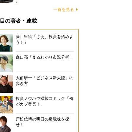
一覧を見る
目の著者・連載
藤川里絵「さあ、投資を始めよ
う！」
森口亮「まるわかり市況分析」
大前研一「ビジネス新大陸」の
歩き方
投資ノウハウ満載コミック「俺
がカブ番長！」
戸松信博の明日の爆騰株を探
せ！