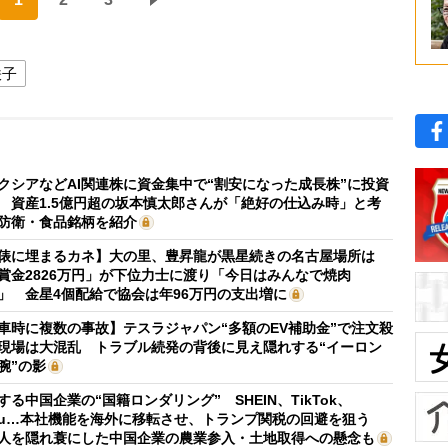
咲子
クシアなどAI関連株に資金集中で“割安になった成長株”に投資
 資産1.5億円超の坂本慎太郎さんが「絶好の仕込み時」と考
防衛・食品銘柄を紹介
俵に埋まるカネ】大の里、豊昇龍が黒星続きの名古屋場所は
賞金2826万円」が下位力士に渡り「今日はみんなで焼肉
」 金星4個配給で協会は年96万円の支出増に
車時に複数の事故】テスラジャパン“多額のEV補助金”で注文殺
現場は大混乱 トラブル続発の背後に見え隠れする“イーロン
腕”の影
する中国企業の“国籍ロンダリング” SHEIN、TikTok、
mu…本社機能を海外に移転させ、トランプ関税の回避を狙う
人を隠れ蓑にした中国企業の農業参入・土地取得への懸念も