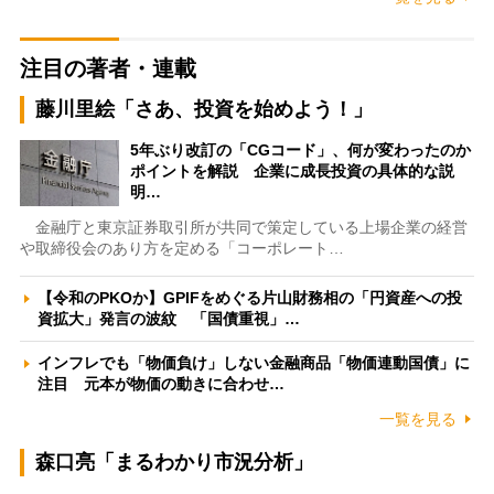
注目の著者・連載
藤川里絵「さあ、投資を始めよう！」
5年ぶり改訂の「CGコード」、何が変わったのか
ポイントを解説 企業に成長投資の具体的な説
明…
金融庁と東京証券取引所が共同で策定している上場企業の経営
や取締役会のあり方を定める「コーポレート…
【令和のPKOか】GPIFをめぐる片山財務相の「円資産への投
資拡大」発言の波紋 「国債重視」…
インフレでも「物価負け」しない金融商品「物価連動国債」に
注目 元本が物価の動きに合わせ…
一覧を見る
森口亮「まるわかり市況分析」