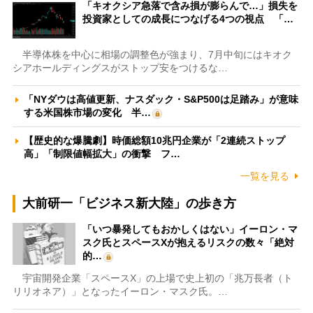
「キオクシア急落で含み損が膨らんで…」損失を
投資家としての成長につなげる4つの視点 「…
半導体株を中心に相場の調整色が強まり、7月中旬にはキオク
シアホールディングスがストップ安をつけるな…
「NYダウは高値更新、ナスダック・S&P500は足踏み」が意味
する米国株市場の変化 半…
【歴史的な爆騰劇】時価総額10兆円企業が「2連続ストップ
高」「制限値幅拡大」の衝撃 フ…
一覧を見る
大前研一「ビジネス新大陸」の歩き方
「いつ暴発してもおかしくはない」イーロン・マ
スク氏とスペースXが抱えるリスクの数々「絶対
的…
宇宙開発企業「スペースX」の上場で史上初の「兆万長者（ト
リリオネア）」となったイーロン・マスク氏。…