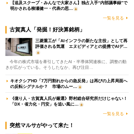
【追及スクープ・みんなで大家さん】独占入手“内部議事録”で
明かされる柳瀬健一・代表の思…
一覧を見る
古賀真人「発掘！好決算銘柄」
三菱重工が「AIインフラの新たな主役」として再
評価される気運 エヌビディアとの提携でAIデ…
今年の株式市場を牽引してきたAI・半導体関連株に、調整の動
きが広がっている。そうしたなか、再び注目…
キオクシアHD「7万円割れからの急反発」は再びの上昇局面へ
の反転シグナルか？ 市場のムー…
《億り人・古賀真人氏が厳選》野村総合研究所だけじゃない！
「DX・省力化・円安」を追い風に…
一覧を見る
突然マルサがやって来た！