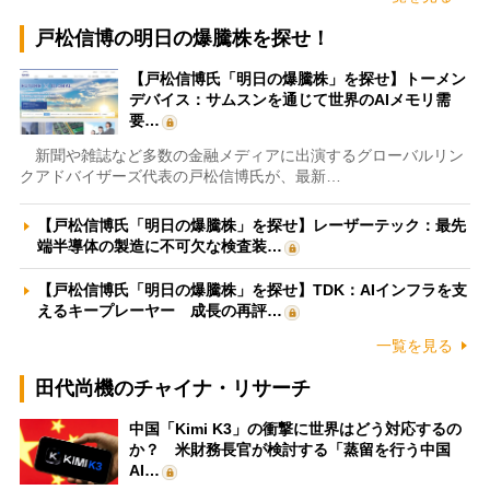
戸松信博の明日の爆騰株を探せ！
【戸松信博氏「明日の爆騰株」を探せ】トーメン
デバイス：サムスンを通じて世界のAIメモリ需
要…
新聞や雑誌など多数の金融メディアに出演するグローバルリン
クアドバイザーズ代表の戸松信博氏が、最新…
【戸松信博氏「明日の爆騰株」を探せ】レーザーテック：最先
端半導体の製造に不可欠な検査装…
【戸松信博氏「明日の爆騰株」を探せ】TDK：AIインフラを支
えるキープレーヤー 成長の再評…
一覧を見る
田代尚機のチャイナ・リサーチ
中国「Kimi K3」の衝撃に世界はどう対応するの
か？ 米財務長官が検討する「蒸留を行う中国
AI…