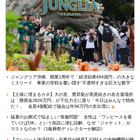
ジャングリア沖縄、開業1周年で「経済効果494億円」の大きな
ミスリード 事業の苦戦を覆い隠す“不透明すぎる巨大な数字”
【土俵に埋まるカネ】大の里、豊昇龍が黒星続きの名古屋場所
は「懸賞金2826万円」が下位力士に渡り「今日はみんなで焼肉
だ！」 金星4個配給で協会は年96万円の支出増に
猛暑のお葬式で悩ましい“喪服問題” 女性は「ワンピースを着
ていけばOK」という俗説に潜む誤解、なぜ「ジャケット」が
マストなのか？《1級葬祭ディレクターが解説》
【クレジット決済代行・全東信が破産】63社もの金融機関が融