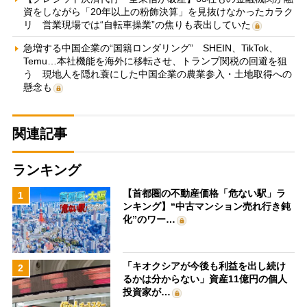
資をしながら「20年以上の粉飾決算」を見抜けなかったカラク
リ 営業現場では“自転車操業”の焦りも表出していた
急増する中国企業の“国籍ロンダリング” SHEIN、TikTok、
Temu…本社機能を海外に移転させ、トランプ関税の回避を狙
う 現地人を隠れ蓑にした中国企業の農業参入・土地取得への
懸念も
関連記事
ランキング
【首都圏の不動産価格「危ない駅」ラ
1
ンキング】“中古マンション売れ行き鈍
化”のワー…
「キオクシアが今後も利益を出し続け
2
るかは分からない」資産11億円の個人
投資家が…