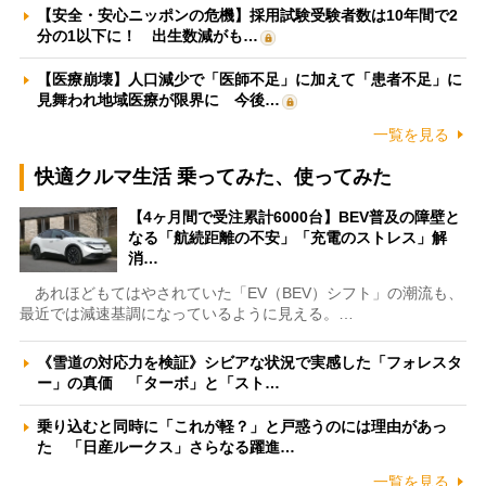
【安全・安心ニッポンの危機】採用試験受験者数は10年間で2
分の1以下に！ 出生数減がも…
【医療崩壊】人口減少で「医師不足」に加えて「患者不足」に
見舞われ地域医療が限界に 今後…
一覧を見る
快適クルマ生活 乗ってみた、使ってみた
【4ヶ月間で受注累計6000台】BEV普及の障壁と
なる「航続距離の不安」「充電のストレス」解
消…
あれほどもてはやされていた「EV（BEV）シフト」の潮流も、
最近では減速基調になっているように見える。…
《雪道の対応力を検証》シビアな状況で実感した「フォレスタ
ー」の真価 「ターボ」と「スト…
乗り込むと同時に「これが軽？」と戸惑うのには理由があっ
た 「日産ルークス」さらなる躍進…
一覧を見る