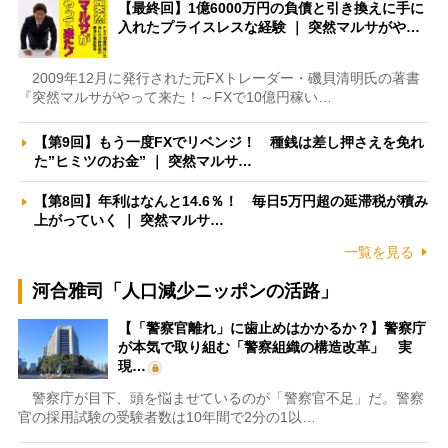
【最終回】1億6000万円の負債と引き換えに手に
入れたプライスレスな経験 ｜ 突然マルサがや…
2009年12月に発行された元FXトレーダー・磯貝清明氏の著書
『突然マルサがやって来た！～FXで10億円稼い…
【第9回】もう一度FXでリベンジ！ 種銭は差し押さえを免れ
た”ヒミツのお金” ｜ 突然マルサ…
【第8回】年利はなんと14.6％！ 毎日5万円超の延滞税が積み
上がっていく ｜ 突然マルサ…
一覧を見る
河合雅司「人口減少ニッポンの活路」
【「警察官離れ」に歯止めはかかるか？】警察庁
が本気で取り組む「警察組織の構造改革」 実
現…
警察庁が目下、頭を悩ませているのが「警察官不足」だ。警察
官の採用試験の受験者数は10年間で2分の1以…