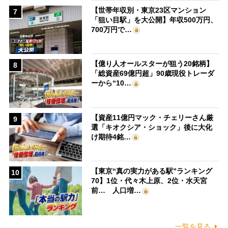
【世帯年収別・東京23区マンション
7
「狙い目駅」を大公開】年収500万円、
700万円で…
【億り人オールスターが狙う20銘柄】
8
「総資産69億円超」90歳現役トレーダ
ーから“10…
【資産11億円マック・チェリーさん厳
9
選「キオクシア・ショック」後に大化
け期待4銘…
【東京“真の実力がある駅”ランキング
10
70】1位・代々木上原、2位・水天宮
前… 人口増…
一覧を見る