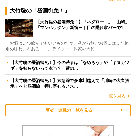
大竹聡の「昼酒御免！」
【大竹聡の昼酒御免！】「ネグローニ」「山崎」
「マンハッタン」新宿三丁目の隠れ家バーで1…
お酒はいつ飲んでもいいものだが、昼から飲むお酒にはまた格
別の味わいがある――。ライター・作家の大竹…
【大竹聡の昼酒御免！】今の若者は「なめろう」や「キヌカツ
ギ」を知らないって本当？ 昔の…
【大竹聡の昼酒御免！】京急線で多摩川越えて「川崎の大衆酒
場」へと昼酒旅 押し寄せるノス…
一覧を見る
著者・連載の一覧を見る