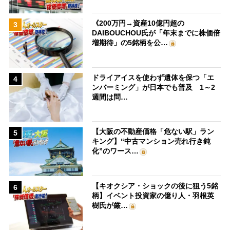
《200万円→資産10億円超の
3
DAIBOUCHOU氏が「年末までに株価倍
増期待」の5銘柄を公…
ドライアイスを使わず遺体を保つ「エ
4
ンバーミング」が日本でも普及 1～2
週間は問…
【大阪の不動産価格「危ない駅」ラン
5
キング】“中古マンション売れ行き鈍
化”のワース…
【キオクシア・ショックの後に狙う5銘
6
柄】イベント投資家の億り人・羽根英
樹氏が厳…