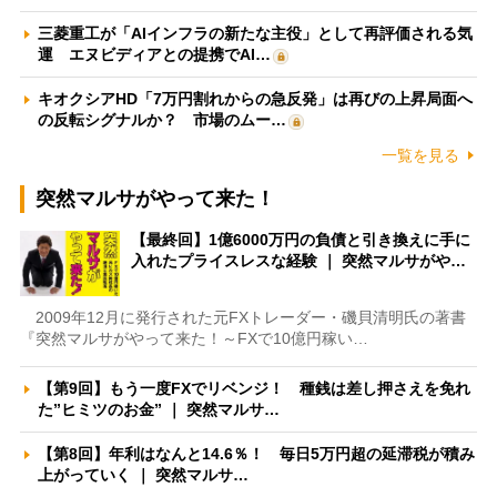
三菱重工が「AIインフラの新たな主役」として再評価される気
運 エヌビディアとの提携でAI…
キオクシアHD「7万円割れからの急反発」は再びの上昇局面へ
の反転シグナルか？ 市場のムー…
一覧を見る
突然マルサがやって来た！
【最終回】1億6000万円の負債と引き換えに手に
入れたプライスレスな経験 ｜ 突然マルサがや…
2009年12月に発行された元FXトレーダー・磯貝清明氏の著書
『突然マルサがやって来た！～FXで10億円稼い…
【第9回】もう一度FXでリベンジ！ 種銭は差し押さえを免れ
た”ヒミツのお金” ｜ 突然マルサ…
【第8回】年利はなんと14.6％！ 毎日5万円超の延滞税が積み
上がっていく ｜ 突然マルサ…