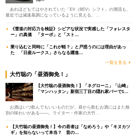
あれほどもてはやされていた「EV（BEV）シフト」の潮流も、
最近では減速基調になっているように見える。…
《雪道の対応力を検証》シビアな状況で実感した「フォレスタ
ー」の真価 「ターボ」と「スト…
乗り込むと同時に「これが軽？」と戸惑うのには理由があっ
た 「日産ルークス」さらなる躍進…
一覧を見る
大竹聡の「昼酒御免！」
【大竹聡の昼酒御免！】「ネグローニ」「山崎」
「マンハッタン」新宿三丁目の隠れ家バーで1…
お酒はいつ飲んでもいいものだが、昼から飲むお酒にはまた格
別の味わいがある――。ライター・作家の大竹…
【大竹聡の昼酒御免！】今の若者は「なめろう」や「キヌカツ
ギ」を知らないって本当？ 昔の…