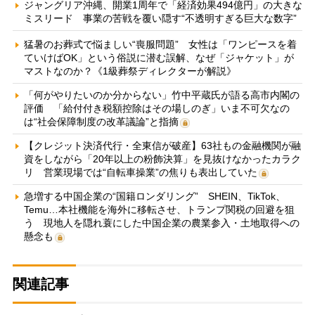
ジャングリア沖縄、開業1周年で「経済効果494億円」の大きな
ミスリード 事業の苦戦を覆い隠す“不透明すぎる巨大な数字”
猛暑のお葬式で悩ましい“喪服問題” 女性は「ワンピースを着
ていけばOK」という俗説に潜む誤解、なぜ「ジャケット」が
マストなのか？《1級葬祭ディレクターが解説》
「何がやりたいのか分からない」竹中平蔵氏が語る高市内閣の
評価 「給付付き税額控除はその場しのぎ」いま不可欠なの
は“社会保障制度の改革議論”と指摘
【クレジット決済代行・全東信が破産】63社もの金融機関が融
資をしながら「20年以上の粉飾決算」を見抜けなかったカラク
リ 営業現場では“自転車操業”の焦りも表出していた
急増する中国企業の“国籍ロンダリング” SHEIN、TikTok、
Temu…本社機能を海外に移転させ、トランプ関税の回避を狙
う 現地人を隠れ蓑にした中国企業の農業参入・土地取得への
懸念も
関連記事