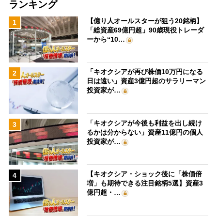
ランキング
【億り人オールスターが狙う20銘柄】
1
「総資産69億円超」90歳現役トレーダ
ーから“10…
「キオクシアが再び株価10万円になる
2
日は遠い」資産3億円超のサラリーマン
投資家が…
「キオクシアが今後も利益を出し続け
3
るかは分からない」資産11億円の個人
投資家が…
【キオクシア・ショック後に「株価倍
4
増」も期待できる注目銘柄5選】資産3
億円超・…