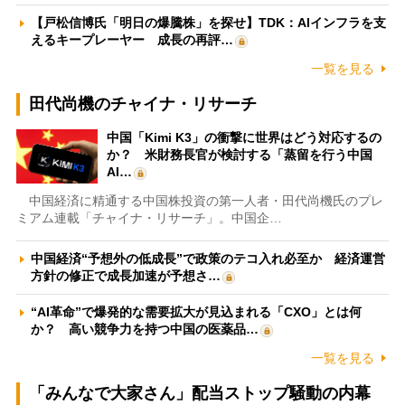
【戸松信博氏「明日の爆騰株」を探せ】TDK：AIインフラを支
えるキープレーヤー 成長の再評…
一覧を見る
田代尚機のチャイナ・リサーチ
中国「Kimi K3」の衝撃に世界はどう対応するの
か？ 米財務長官が検討する「蒸留を行う中国
AI…
中国経済に精通する中国株投資の第一人者・田代尚機氏のプレ
ミアム連載「チャイナ・リサーチ」。中国企…
中国経済“予想外の低成長”で政策のテコ入れ必至か 経済運営
方針の修正で成長加速が予想さ…
“AI革命”で爆発的な需要拡大が見込まれる「CXO」とは何
か？ 高い競争力を持つ中国の医薬品…
一覧を見る
「みんなで大家さん」配当ストップ騒動の内幕