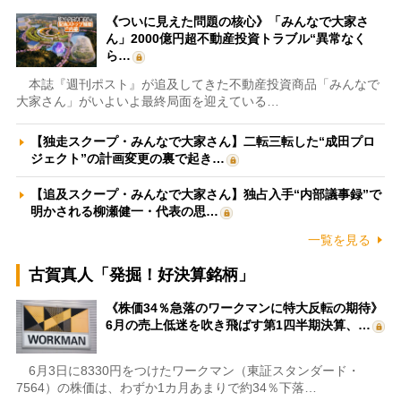
《ついに見えた問題の核心》「みんなで大家さ
ん」2000億円超不動産投資トラブル“異常なく
ら…
本誌『週刊ポスト』が追及してきた不動産投資商品「みんなで
大家さん」がいよいよ最終局面を迎えている…
【独走スクープ・みんなで大家さん】二転三転した“成田プロ
ジェクト”の計画変更の裏で起き…
【追及スクープ・みんなで大家さん】独占入手“内部議事録”で
明かされる柳瀬健一・代表の思…
一覧を見る
古賀真人「発掘！好決算銘柄」
《株価34％急落のワークマンに特大反転の期待》
6月の売上低迷を吹き飛ばす第1四半期決算、…
6月3日に8330円をつけたワークマン（東証スタンダード・
7564）の株価は、わずか1カ月あまりで約34％下落…