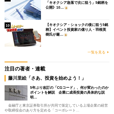
「キオクシア急落で次に狙う」5銘柄を
公開》10…
【キオクシア・ショックの後に狙う5銘
10
柄】イベント投資家の億り人・羽根英
樹氏が厳…
一覧を見る
注目の著者・連載
藤川里絵「さあ、投資を始めよう！」
5年ぶり改訂の「CGコード」、何が変わったのか
ポイントを解説 企業に成長投資の具体的な説
明…
金融庁と東京証券取引所が共同で策定している上場企業の経営
や取締役会のあり方を定める「コーポレート…