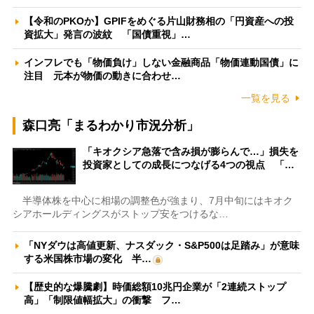
【令和のPKOか】GPIFをめぐる片山財務相の「円資産への投
資拡大」発言の波紋 「国債重視」…
インフレでも「物価負け」しない金融商品「物価連動国債」に
注目 元本が物価の動きに合わせ…
一覧を見る
森口亮「まるわかり市況分析」
「キオクシア急落で含み損が膨らんで…」損失を
投資家としての成長につなげる4つの視点 「…
半導体株を中心に相場の調整色が強まり、7月中旬にはキオク
シアホールディングスがストップ安をつけるな…
「NYダウは高値更新、ナスダック・S&P500は足踏み」が意味
する米国株市場の変化 半…
【歴史的な爆騰劇】時価総額10兆円企業が「2連続ストップ
高」「制限値幅拡大」の衝撃 フ…