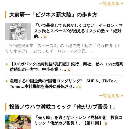
一覧を見る
大前研一「ビジネス新大陸」の歩き方
「いつ暴発してもおかしくはない」イーロン・マ
スク氏とスペースXが抱えるリスクの数々「絶対
的…
宇宙開発企業「スペースX」の上場で史上初の「兆万長者（ト
リリオネア）」となったイーロン・マスク氏。…
【3メガバンクは純利益5兆円超】銀行、商社、ゼネコンは最高
益続出の一方で、中小企業・…
急増する中国企業の“国籍ロンダリング” SHEIN、TikTok、
Temu…本社機能を海外に移転させ…
一覧を見る
投資ノウハウ満載コミック「俺がカブ番長！」
「売り時」を逃さないトレンド見極め術 投資コ
ミック「俺がカブ番長！」【第11回】