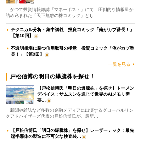
かつて投資情報雑誌「マネーポスト」にて、圧倒的な情報量が
詰め込まれた「天下無敵の株コミック」とし…
テクニカル分析・集中講義 投資コミック「俺がカブ番長！」
【第10回】
不透明相場に勝つ信用取引の極意 投資コミック「俺がカブ番
長！」【第9回】
一覧を見る
戸松信博の明日の爆騰株を探せ！
【戸松信博氏「明日の爆騰株」を探せ】トーメン
デバイス：サムスンを通じて世界のAIメモリ需
要…
新聞や雑誌など多数の金融メディアに出演するグローバルリン
クアドバイザーズ代表の戸松信博氏が、最新…
【戸松信博氏「明日の爆騰株」を探せ】レーザーテック：最先
端半導体の製造に不可欠な検査装…