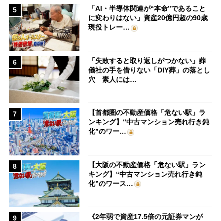
「AI・半導体関連が“本命”であること
5
に変わりはない」資産20億円超の90歳
現役トレー…
「失敗すると取り返しがつかない」葬
6
儀社の手を借りない「DIY葬」の落とし
穴 素人には…
【首都圏の不動産価格「危ない駅」ラ
7
ンキング】“中古マンション売れ行き鈍
化”のワー…
【大阪の不動産価格「危ない駅」ラン
8
キング】“中古マンション売れ行き鈍
化”のワース…
《2年弱で資産17.5倍の元証券マンが
9