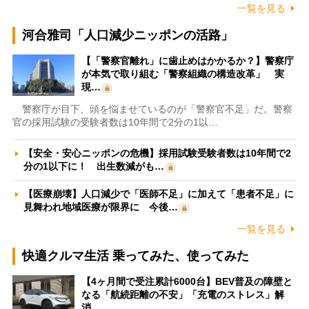
一覧を見る
河合雅司「人口減少ニッポンの活路」
【「警察官離れ」に歯止めはかかるか？】警察庁
が本気で取り組む「警察組織の構造改革」 実
現…
警察庁が目下、頭を悩ませているのが「警察官不足」だ。警察
官の採用試験の受験者数は10年間で2分の1以…
【安全・安心ニッポンの危機】採用試験受験者数は10年間で2
分の1以下に！ 出生数減がも…
【医療崩壊】人口減少で「医師不足」に加えて「患者不足」に
見舞われ地域医療が限界に 今後…
一覧を見る
快適クルマ生活 乗ってみた、使ってみた
【4ヶ月間で受注累計6000台】BEV普及の障壁と
なる「航続距離の不安」「充電のストレス」解
消…