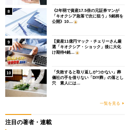
《2年弱で資産17.5倍の元証券マンが
8
「キオクシア急落で次に狙う」5銘柄を
公開》10…
【資産11億円マック・チェリーさん厳
9
選「キオクシア・ショック」後に大化
け期待4銘…
「失敗すると取り返しがつかない」葬
10
儀社の手を借りない「DIY葬」の落とし
穴 素人には…
一覧を見る
注目の著者・連載