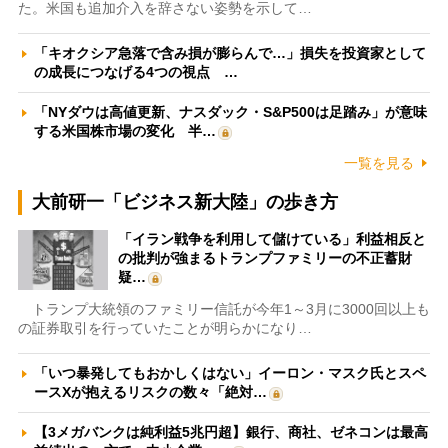
た。米国も追加介入を辞さない姿勢を示して…
「キオクシア急落で含み損が膨らんで…」損失を投資家として
の成長につなげる4つの視点 …
「NYダウは高値更新、ナスダック・S&P500は足踏み」が意味
する米国株市場の変化 半…
一覧を見る
大前研一「ビジネス新大陸」の歩き方
「イラン戦争を利用して儲けている」利益相反と
の批判が強まるトランプファミリーの不正蓄財
疑…
トランプ大統領のファミリー信託が今年1～3月に3000回以上も
の証券取引を行っていたことが明らかになり…
「いつ暴発してもおかしくはない」イーロン・マスク氏とスペ
ースXが抱えるリスクの数々「絶対…
【3メガバンクは純利益5兆円超】銀行、商社、ゼネコンは最高