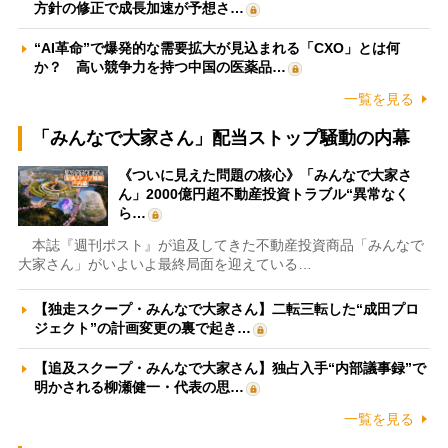
方針の修正で成長加速が予想さ…
“AI革命”で爆発的な需要拡大が見込まれる「CXO」とは何
か？ 高い競争力を持つ中国の医薬品…
一覧を見る
「みんなで大家さん」配当ストップ騒動の内幕
《ついに見えた問題の核心》「みんなで大家さ
ん」2000億円超不動産投資トラブル“異常なく
ら…
本誌『週刊ポスト』が追及してきた不動産投資商品「みんなで
大家さん」がいよいよ最終局面を迎えている…
【独走スクープ・みんなで大家さん】二転三転した“成田プロ
ジェクト”の計画変更の裏で起き…
【追及スクープ・みんなで大家さん】独占入手“内部議事録”で
明かされる柳瀬健一・代表の思…
一覧を見る