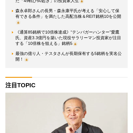
た「49転び50起き」の投資家人生
森永卓郎さんの長男・森永康平氏が考える「安心して保
有できる条件」を満たした高配当株＆REIT銘柄10を公開
《通算85銘柄で10倍株達成》“テンバガーハンター”愛鷹
氏、資産3.3億円を築いた現役サラリーマン投資家が注目
する「10倍株を狙える」銘柄5
最強の億り人・テスタさんが長期保有する5銘柄を実名公
開！
注目TOPIC