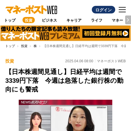
ログイン
トップ
投資
ビジネス
キャリア
ライフ
マネー
トップ
投資
株
【日本株週間見通し】日経平均は週間で3339円下落 今週
投資
2025.04.06 08:00
マネーポストWEB
【日本株週間見通し】日経平均は週間で
3339円下落 今週は急落した銀行株の動
向にも警戒