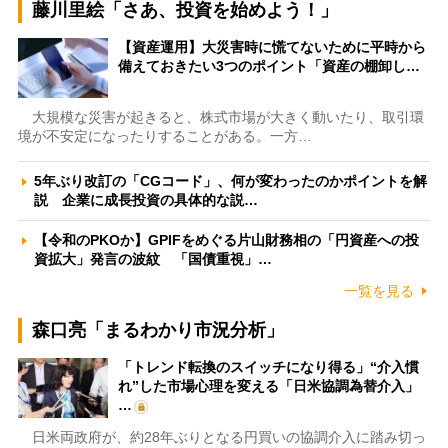
藤川里絵「さあ、投資を始めよう！」
【資産運用】大災害時に慌てないために平時から
備えておきたい3つのポイント「資産の棚卸し…
大規模な災害が起きると、株式市場が大きく動いたり、取引環
境が不安定になったりすることがある。一方…
5年ぶり改訂の「CGコード」、何が変わったのかポイントを解
説 企業に成長投資の具体的な説…
【令和のPKOか】GPIFをめぐる片山財務相の「円資産への投
資拡大」発言の波紋 「国債重視」…
一覧を見る
森口亮「まるわかり市況分析」
「トレンド転換のスイッチになり得る」“介入慣
れ”した市場心理を変える「日米協調為替介入」
…
日米両政府が、約28年ぶりとなる円買いの協調介入に踏み切っ