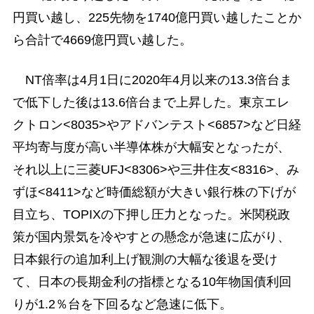
円買い越し、225先物を1740億円買い越したことか
ら合計で4669億円買い越した。
NT倍率は4月1日に2020年4月以来の13.3倍台ま
で低下した後は13.6倍台まで上昇した。東京エレ
クトロン<8035>やアドバンテスト<6857>など日経
平均寄与度が高い半導体株が大幅安となったが、
それ以上に三菱UFJ<8306>や三井住友<8316>、み
ずほ<8411>など時価総額が大きい銀行株の下げが
目立ち、TOPIXの下押し圧力となった。米関税政
策が国内景気を冷やすとの懸念が急速に広がり、
日本銀行の追加利上げ観測の大幅な後退を受け
て、日本の長期金利の指標となる10年物国債利回
りが1.2％台を下回るなど急速に低下。