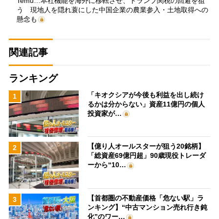
Temu…本社機能を海外に移転させ、トランプ関税の回避を狙
う 現地人を隠れ蓑にした中国企業の農業参入・土地取得への
懸念も
関連記事
ランキング
「キオクシアが今後も利益を出し続け
1
るかは分からない」資産11億円の個人
投資家が…
【億り人オールスターが狙う20銘柄】
2
「総資産69億円超」90歳現役トレーダ
ーから“10…
【首都圏の不動産価格「危ない駅」ラ
3
ンキング】“中古マンション売れ行き鈍
化”のワー…