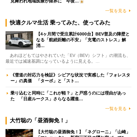
見舞われ地域医療が限界に 今後…
一覧を見る
快適クルマ生活 乗ってみた、使ってみた
【4ヶ月間で受注累計6000台】BEV普及の障壁と
なる「航続距離の不安」「充電のストレス」解
消…
あれほどもてはやされていた「EV（BEV）シフト」の潮流も、
最近では減速基調になっているように見える。…
《雪道の対応力を検証》シビアな状況で実感した「フォレスタ
ー」の真価 「ターボ」と「スト…
乗り込むと同時に「これが軽？」と戸惑うのには理由があっ
た 「日産ルークス」さらなる躍進…
一覧を見る
大竹聡の「昼酒御免！」
【大竹聡の昼酒御免！】「ネグローニ」「山崎」