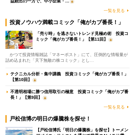
益続出の一方で、中小企業・…
一覧を見る
投資ノウハウ満載コミック「俺がカブ番長！」
「売り時」を逃さないトレンド見極め術 投資コ
ミック「俺がカブ番長！」【第11回】
かつて投資情報雑誌「マネーポスト」にて、圧倒的な情報量が
詰め込まれた「天下無敵の株コミック」とし…
テクニカル分析・集中講義 投資コミック「俺がカブ番長！」
【第10回】
不透明相場に勝つ信用取引の極意 投資コミック「俺がカブ番
長！」【第9回】
一覧を見る
戸松信博の明日の爆騰株を探せ！
【戸松信博氏「明日の爆騰株」を探せ】トーメン