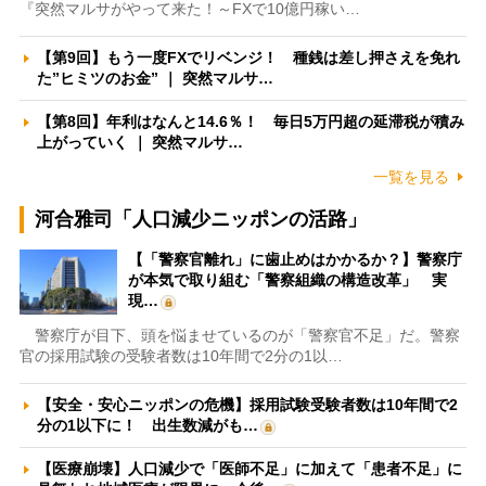
『突然マルサがやって来た！～FXで10億円稼い…
【第9回】もう一度FXでリベンジ！ 種銭は差し押さえを免れ
た”ヒミツのお金” ｜ 突然マルサ…
【第8回】年利はなんと14.6％！ 毎日5万円超の延滞税が積み
上がっていく ｜ 突然マルサ…
一覧を見る
河合雅司「人口減少ニッポンの活路」
【「警察官離れ」に歯止めはかかるか？】警察庁
が本気で取り組む「警察組織の構造改革」 実
現…
警察庁が目下、頭を悩ませているのが「警察官不足」だ。警察
官の採用試験の受験者数は10年間で2分の1以…
【安全・安心ニッポンの危機】採用試験受験者数は10年間で2
分の1以下に！ 出生数減がも…
【医療崩壊】人口減少で「医師不足」に加えて「患者不足」に