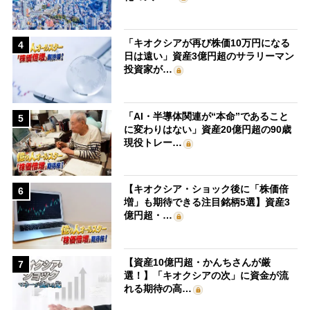
「キオクシアが再び株価10万円になる
4
日は遠い」資産3億円超のサラリーマン
投資家が…
「AI・半導体関連が“本命”であること
5
に変わりはない」資産20億円超の90歳
現役トレー…
【キオクシア・ショック後に「株価倍
6
増」も期待できる注目銘柄5選】資産3
億円超・…
【資産10億円超・かんちさんが厳
7
選！】「キオクシアの次」に資金が流
れる期待の高…