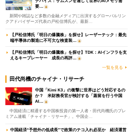
デバイス：サムスンを通じて世界のAIメモリ需
要…
新聞や雑誌など多数の金融メディアに出演するグローバルリン
クアドバイザーズ代表の戸松信博氏が、最新…
【戸松信博氏「明日の爆騰株」を探せ】レーザーテック：最先
端半導体の製造に不可欠な検査装…
【戸松信博氏「明日の爆騰株」を探せ】TDK：AIインフラを支
えるキープレーヤー 成長の再評…
一覧を見る
田代尚機のチャイナ・リサーチ
中国「Kimi K3」の衝撃に世界はどう対応するの
か？ 米財務長官が検討する「蒸留を行う中国
AI…
中国経済に精通する中国株投資の第一人者・田代尚機氏のプレ
ミアム連載「チャイナ・リサーチ」。中国企…
中国経済“予想外の低成長”で政策のテコ入れ必至か 経済運営