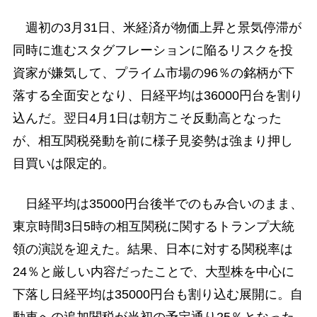
週初の3月31日、米経済が物価上昇と景気停滞が
同時に進むスタグフレーションに陥るリスクを投
資家が嫌気して、プライム市場の96％の銘柄が下
落する全面安となり、日経平均は36000円台を割り
込んだ。翌日4月1日は朝方こそ反動高となった
が、相互関税発動を前に様子見姿勢は強まり押し
目買いは限定的。
日経平均は35000円台後半でのもみ合いのまま、
東京時間3日5時の相互関税に関するトランプ大統
領の演説を迎えた。結果、日本に対する関税率は
24％と厳しい内容だったことで、大型株を中心に
下落し日経平均は35000円台も割り込む展開に。自
動車への追加関税が当初の予定通り25％となった