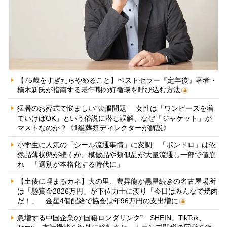
【75歳をすぎたらやめること】ベストセラー『定年後』著者・
楠木新氏が指南する老年期の好循環を呼び込む方法
猛暑のお葬式で悩ましい“喪服問題” 女性は「ワンピースを着
ていけばOK」という俗説に潜む誤解、なぜ「ジャケット」が
マストなのか？《1級葬祭ディレクターが解説》
小学生に人気の「シール流通事情」に変調 「ボンドロ」は依
然品薄状態が続くが、模倣品や類似品が大量流通し一部で値崩
れ 「選別が本格化する時代に」
【土俵に埋まるカネ】大の里、豊昇龍が黒星続きの名古屋場所
は「懸賞金2826万円」が下位力士に渡り「今日はみんなで焼肉
だ！」 金星4個配給で協会は年96万円の支出増に
急増する中国企業の“国籍ロンダリング” SHEIN、TikTok、