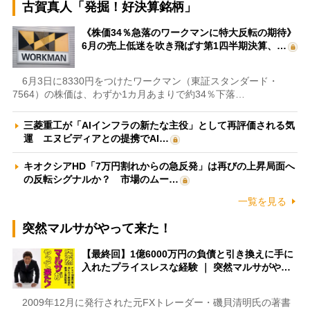
古賀真人「発掘！好決算銘柄」
《株価34％急落のワークマンに特大反転の期待》
6月の売上低迷を吹き飛ばす第1四半期決算、…
6月3日に8330円をつけたワークマン（東証スタンダード・
7564）の株価は、わずか1カ月あまりで約34％下落…
三菱重工が「AIインフラの新たな主役」として再評価される気
運 エヌビディアとの提携でAI…
キオクシアHD「7万円割れからの急反発」は再びの上昇局面へ
の反転シグナルか？ 市場のムー…
一覧を見る
突然マルサがやって来た！
【最終回】1億6000万円の負債と引き換えに手に
入れたプライスレスな経験 ｜ 突然マルサがや…
2009年12月に発行された元FXトレーダー・磯貝清明氏の著書