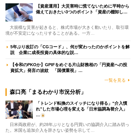
【資産運用】大災害時に慌てないために平時から
備えておきたい3つのポイント「資産の棚卸し…
大規模な災害が起きると、株式市場が大きく動いたり、取引環
境が不安定になったりすることがある。一方…
5年ぶり改訂の「CGコード」、何が変わったのかポイントを解
説 企業に成長投資の具体的な説…
【令和のPKOか】GPIFをめぐる片山財務相の「円資産への投
資拡大」発言の波紋 「国債重視」…
一覧を見る
森口亮「まるわかり市況分析」
「トレンド転換のスイッチになり得る」“介入慣
れ”した市場心理を変える「日米協調為替介入」
…
日米両政府が、約28年ぶりとなる円買いの協調介入に踏み切っ
た。米国も追加介入を辞さない姿勢を示して…