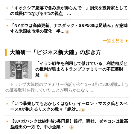
「キオクシア急落で含み損が膨らんで…」損失を投資家として
の成長につなげる4つの視点 …
「NYダウは高値更新、ナスダック・S&P500は足踏み」が意味
する米国株市場の変化 半…
一覧を見る
大前研一「ビジネス新大陸」の歩き方
「イラン戦争を利用して儲けている」利益相反と
の批判が強まるトランプファミリーの不正蓄財
疑…
トランプ大統領のファミリー信託が今年1～3月に3000回以上も
の証券取引を行っていたことが明らかになり…
「いつ暴発してもおかしくはない」イーロン・マスク氏とスペ
ースXが抱えるリスクの数々「絶対…
【3メガバンクは純利益5兆円超】銀行、商社、ゼネコンは最高
益続出の一方で、中小企業・…