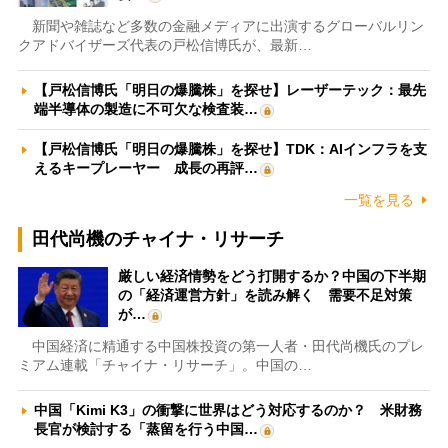
新聞や雑誌など多数の金融メディアに出演するグローバルリン
クアドバイザーズ代表の戸松信博氏が、最新…
【戸松信博氏「明日の爆騰株」を探せ】レーザーテック：最先
端半導体の製造に不可欠な検査装…
【戸松信博氏「明日の爆騰株」を探せ】TDK：AIインフラを支
えるキープレーヤー 成長の再評…
一覧を見る
田代尚機のチャイナ・リサーチ
厳しい経済情勢をどう打開するか？中国の下半期
の「経済運営方針」を読み解く 需要不足対策
が…
中国経済に精通する中国株投資の第一人者・田代尚機氏のプレ
ミアム連載「チャイナ・リサーチ」。中国の…
中国「Kimi K3」の衝撃に世界はどう対応するのか？ 米財務
長官が検討する「蒸留を行う中国…