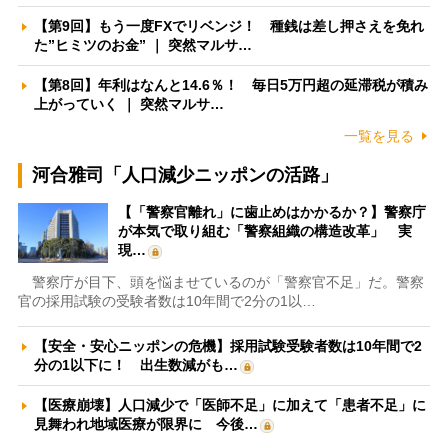
【第9回】もう一度FXでリベンジ！ 種銭は差し押さえを免れ
た”ヒミツのお金” ｜ 突然マルサ…
【第8回】年利はなんと14.6％！ 毎日5万円超の延滞税が積み
上がっていく ｜ 突然マルサ…
一覧を見る
河合雅司「人口減少ニッポンの活路」
【「警察官離れ」に歯止めはかかるか？】警察庁
が本気で取り組む「警察組織の構造改革」 実
現…
警察庁が目下、頭を悩ませているのが「警察官不足」だ。警察
官の採用試験の受験者数は10年間で2分の1以…
【安全・安心ニッポンの危機】採用試験受験者数は10年間で2
分の1以下に！ 出生数減がも…
【医療崩壊】人口減少で「医師不足」に加えて「患者不足」に
見舞われ地域医療が限界に 今後…