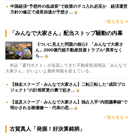
中国経済“予想外の低成長”で政策のテコ入れ必至か 経済運営
方針の修正で成長加速が予想さ…
一覧を見る
「みんなで大家さん」配当ストップ騒動の内幕
《ついに見えた問題の核心》「みんなで大家さ
ん」2000億円超不動産投資トラブル“異常なく
ら…
本誌『週刊ポスト』が追及してきた不動産投資商品「みんなで
大家さん」がいよいよ最終局面を迎えている…
【独走スクープ・みんなで大家さん】二転三転した“成田プロ
ジェクト”の計画変更の裏で起き…
【追及スクープ・みんなで大家さん】独占入手“内部議事録”で
明かされる柳瀬健一・代表の思…
一覧を見る
古賀真人「発掘！好決算銘柄」