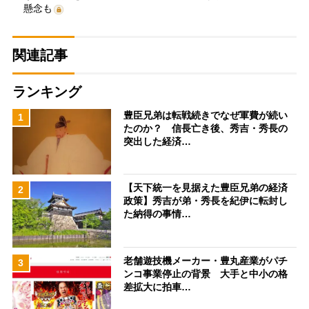
懸念も
関連記事
ランキング
豊臣兄弟は転戦続きでなぜ軍費が続い
1
たのか？ 信長亡き後、秀吉・秀長の
突出した経済…
【天下統一を見据えた豊臣兄弟の経済
2
政策】秀吉が弟・秀長を紀伊に転封し
た納得の事情…
老舗遊技機メーカー・豊丸産業がパチ
3
ンコ事業停止の背景 大手と中小の格
差拡大に拍車…