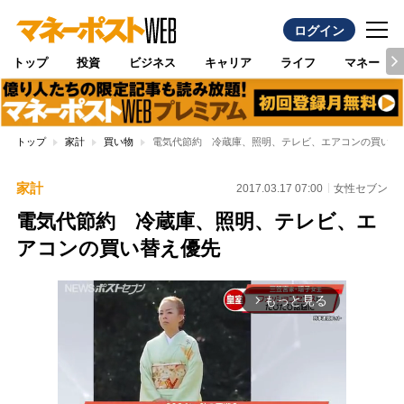
ログイン
トップ
投資
ビジネス
キャリア
ライフ
マネー
トップ
家計
買い物
電気代節約 冷蔵庫、照明、テレビ、エアコンの買い替
家計
2017.03.17 07:00
女性セブン
電気代節約 冷蔵庫、照明、テレビ、エ
アコンの買い替え優先
もっと見る
arrow_forward_ios