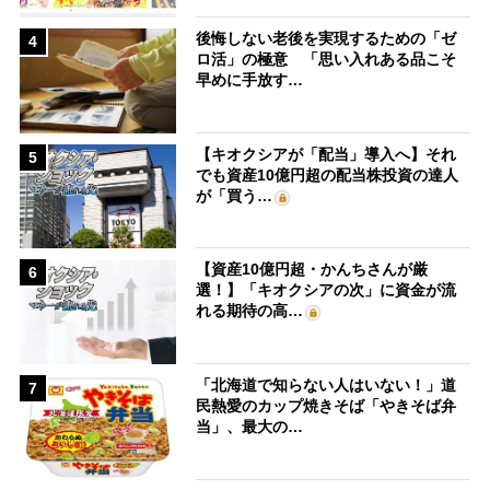
後悔しない老後を実現するための「ゼ
4
ロ活」の極意 「思い入れある品こそ
早めに手放す…
【キオクシアが「配当」導入へ】それ
5
でも資産10億円超の配当株投資の達人
が「買う…
【資産10億円超・かんちさんが厳
6
選！】「キオクシアの次」に資金が流
れる期待の高…
「北海道で知らない人はいない！」道
7
民熱愛のカップ焼きそば「やきそば弁
当」、最大の…