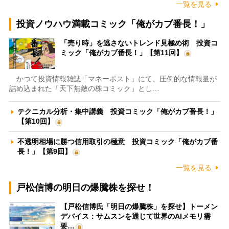
一覧を見る
投資ノウハウ満載コミック「俺がカブ番長！」
「売り時」を逃さないトレンド見極め術 投資コ
ミック「俺がカブ番長！」【第11回】
かつて投資情報雑誌「マネーポスト」にて、圧倒的な情報量が
詰め込まれた「天下無敵の株コミック」とし…
テクニカル分析・集中講義 投資コミック「俺がカブ番長！」
【第10回】
不透明相場に勝つ信用取引の極意 投資コミック「俺がカブ番
長！」【第9回】
一覧を見る
戸松信博の明日の爆騰株を探せ！
【戸松信博氏「明日の爆騰株」を探せ】トーメン
デバイス：サムスンを通じて世界のAIメモリ需
要…