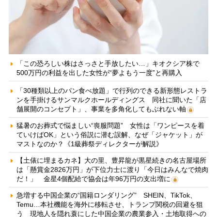
「この恐ろしい株はさっさと手放したい…」キオクシア株で
500万円の利益を出した女性が“夢よもう一度”と再購入
「30種類以上のパン食べ放題」で行列のできる新形態レストラ
ンを手掛けるサンマルクホールディングス 同社に聞いた「店
舗展開のコンセプト」、事業を多角化してもぶれない軸
猛暑のお葬式で悩ましい“喪服問題” 女性は「ワンピースを着
ていけばOK」という俗説に潜む誤解、なぜ「ジャケット」が
マストなのか？《1級葬祭ディレクターが解説》
【土俵に埋まるカネ】大の里、豊昇龍が黒星続きの名古屋場所
は「懸賞金2826万円」が下位力士に渡り「今日はみんなで焼肉
だ！」 金星4個配給で協会は年96万円の支出増に
急増する中国企業の“国籍ロンダリング” SHEIN、TikTok、
Temu…本社機能を海外に移転させ、トランプ関税の回避を狙
う 現地人を隠れ蓑にした中国企業の農業参入・土地取得への