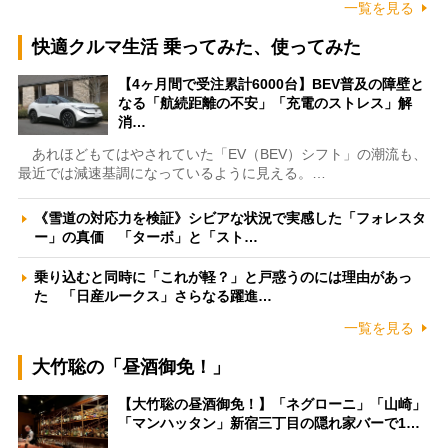
一覧を見る
快適クルマ生活 乗ってみた、使ってみた
【4ヶ月間で受注累計6000台】BEV普及の障壁と
なる「航続距離の不安」「充電のストレス」解
消…
あれほどもてはやされていた「EV（BEV）シフト」の潮流も、
最近では減速基調になっているように見える。…
《雪道の対応力を検証》シビアな状況で実感した「フォレスタ
ー」の真価 「ターボ」と「スト…
乗り込むと同時に「これが軽？」と戸惑うのには理由があっ
た 「日産ルークス」さらなる躍進…
一覧を見る
大竹聡の「昼酒御免！」
【大竹聡の昼酒御免！】「ネグローニ」「山崎」
「マンハッタン」新宿三丁目の隠れ家バーで1…