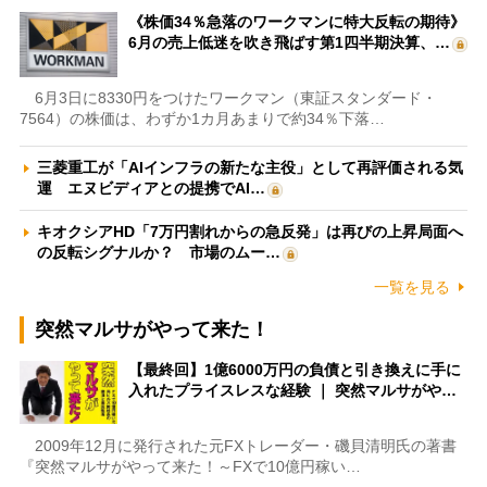
《株価34％急落のワークマンに特大反転の期待》
6月の売上低迷を吹き飛ばす第1四半期決算、…
6月3日に8330円をつけたワークマン（東証スタンダード・
7564）の株価は、わずか1カ月あまりで約34％下落…
三菱重工が「AIインフラの新たな主役」として再評価される気
運 エヌビディアとの提携でAI…
キオクシアHD「7万円割れからの急反発」は再びの上昇局面へ
の反転シグナルか？ 市場のムー…
一覧を見る
突然マルサがやって来た！
【最終回】1億6000万円の負債と引き換えに手に
入れたプライスレスな経験 ｜ 突然マルサがや…
2009年12月に発行された元FXトレーダー・磯貝清明氏の著書
『突然マルサがやって来た！～FXで10億円稼い…