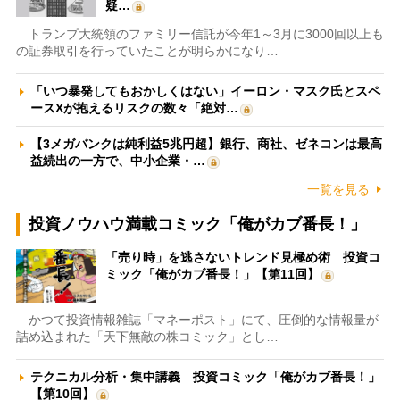
疑…
トランプ大統領のファミリー信託が今年1～3月に3000回以上も
の証券取引を行っていたことが明らかになり…
「いつ暴発してもおかしくはない」イーロン・マスク氏とスペ
ースXが抱えるリスクの数々「絶対…
【3メガバンクは純利益5兆円超】銀行、商社、ゼネコンは最高
益続出の一方で、中小企業・…
一覧を見る
投資ノウハウ満載コミック「俺がカブ番長！」
「売り時」を逃さないトレンド見極め術 投資コ
ミック「俺がカブ番長！」【第11回】
かつて投資情報雑誌「マネーポスト」にて、圧倒的な情報量が
詰め込まれた「天下無敵の株コミック」とし…
テクニカル分析・集中講義 投資コミック「俺がカブ番長！」
【第10回】