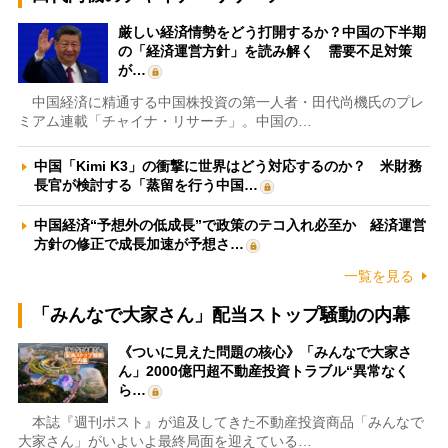
厳しい経済情勢をどう打開するか？中国の下半期
の「経済運営方針」を読み解く 需要不足対策
が…
中国経済に精通する中国株投資の第一人者・田代尚機氏のプレ
ミアム連載「チャイナ・リサーチ」。中国の…
中国「Kimi K3」の衝撃に世界はどう対応するのか？ 米財務
長官が検討する「蒸留を行う中国…
中国経済“予想外の低成長”で政策のテコ入れ必至か 経済運営
方針の修正で成長加速が予想さ…
一覧を見る
「みんなで大家さん」配当ストップ騒動の内幕
《ついに見えた問題の核心》「みんなで大家さ
ん」2000億円超不動産投資トラブル“異常なく
ら…
本誌『週刊ポスト』が追及してきた不動産投資商品「みんなで
大家さん」がいよいよ最終局面を迎えている…