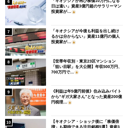
「キオクシアが再び株価10万円になる
6
日は遠い」資産3億円超のサラリーマン
投資家が…
「キオクシアが今後も利益を出し続け
7
るかは分からない」資産11億円の個人
投資家が…
【世帯年収別・東京23区マンション
8
「狙い目駅」を大公開】年収500万円、
700万円で…
《利益は年5億円前後》住み込みバイト
9
から“ギガ大家さん”となった資産200億
円税理…
【キオクシア・ショック後に「株価倍
10
増」も期待できる注目銘柄5選】資産3