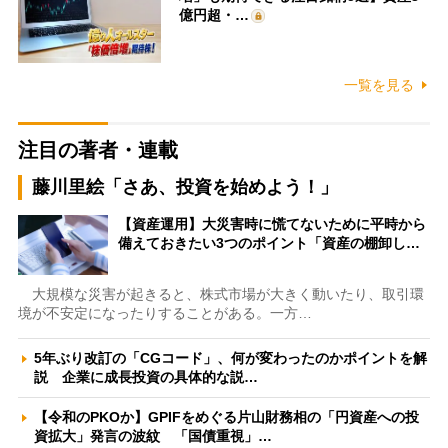
億円超・…
一覧を見る
注目の著者・連載
藤川里絵「さあ、投資を始めよう！」
【資産運用】大災害時に慌てないために平時から
備えておきたい3つのポイント「資産の棚卸し…
大規模な災害が起きると、株式市場が大きく動いたり、取引環
境が不安定になったりすることがある。一方…
5年ぶり改訂の「CGコード」、何が変わったのかポイントを解
説 企業に成長投資の具体的な説…
【令和のPKOか】GPIFをめぐる片山財務相の「円資産への投
資拡大」発言の波紋 「国債重視」…