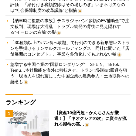
評価 「給付付き税額控除はその場しのぎ」いま不可欠なの
は“社会保障制度の改革議論”と指摘
【納車時に複数の事故】テスラジャパン“多額のEV補助金”で注
文殺到、現場は大混乱 トラブル続発の背後に見え隠れす
る“イーロンの右腕”の影
「30種類以上のパン食べ放題」で行列のできる新形態レストラ
ンを手掛けるサンマルクホールディングス 同社に聞いた「店
舗展開のコンセプト」、事業を多角化してもぶれない軸
急増する中国企業の“国籍ロンダリング” SHEIN、TikTok、
Temu…本社機能を海外に移転させ、トランプ関税の回避を狙
う 現地人を隠れ蓑にした中国企業の農業参入・土地取得への
懸念も
ランキング
【資産10億円超・かんちさんが厳
1
選！】「キオクシアの次」に資金が流
れる期待の高…