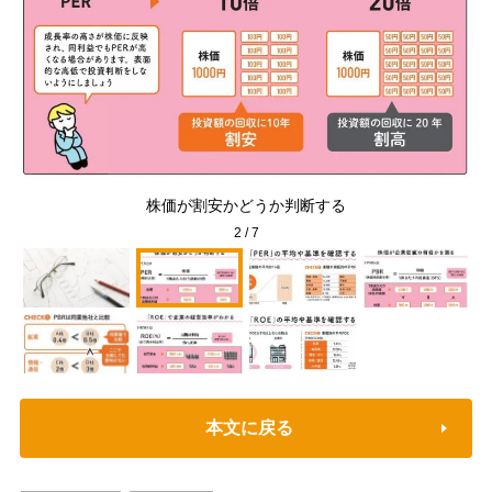
ジマ
株価が割安かどうか判断する
2
/
7
本文に戻る