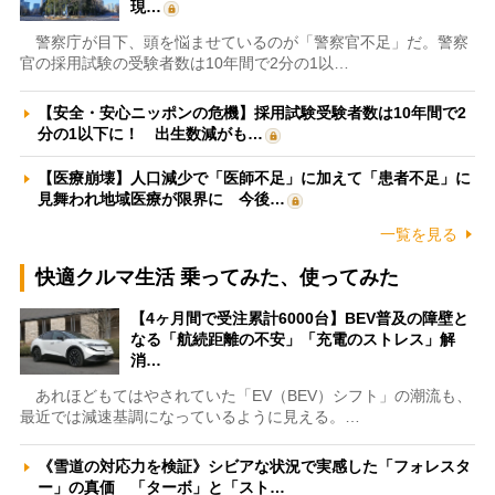
現…
警察庁が目下、頭を悩ませているのが「警察官不足」だ。警察
官の採用試験の受験者数は10年間で2分の1以…
【安全・安心ニッポンの危機】採用試験受験者数は10年間で2
分の1以下に！ 出生数減がも…
【医療崩壊】人口減少で「医師不足」に加えて「患者不足」に
見舞われ地域医療が限界に 今後…
一覧を見る
快適クルマ生活 乗ってみた、使ってみた
【4ヶ月間で受注累計6000台】BEV普及の障壁と
なる「航続距離の不安」「充電のストレス」解
消…
あれほどもてはやされていた「EV（BEV）シフト」の潮流も、
最近では減速基調になっているように見える。…
《雪道の対応力を検証》シビアな状況で実感した「フォレスタ
ー」の真価 「ターボ」と「スト…