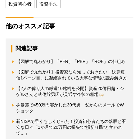
投資初心者
投資手法
他のオススメ記事
関連記事
【図解で丸わかり】「PER」「PBR」「ROE」の仕組み
【図解で丸わかり】投資家なら知っておきたい「決算短
信1ページ目」に凝縮されている大事な情報の読み解き方
【2人の億り人の厳選10銘柄を公開】資産20億円超・シ
ゲルさんと弍億貯男氏が見通す今後の相場
株暴落で450万円溶かした30代男 父からのメールでW
ショック
新NISAで早くもしくじった！投資初心者たちの落胆と不
安な日々「1か月で20万円の損失で“損切り民”と笑われ
て…」