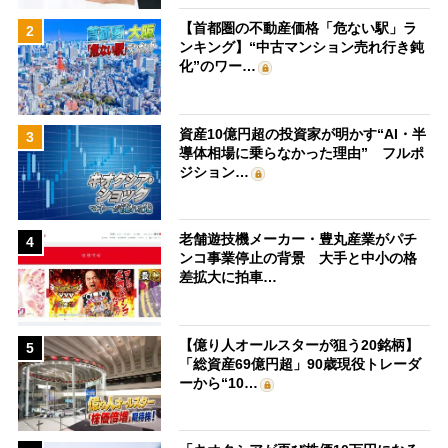
【首都圏の不動産価格「危ない駅」ラ
2
ンキング】“中古マンション売れ行き鈍
化”のワー…
資産10億円超の投資家が明かす“AI・半
3
導体相場に乗らなかった理由” フルポ
ジション…
老舗遊技機メーカー・豊丸産業がパチ
4
ンコ事業停止の背景 大手と中小の格
差拡大に拍車…
【億り人オールスターが狙う20銘柄】
5
「総資産69億円超」90歳現役トレーダ
ーから“10…