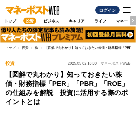
ログイン
トップ
投資
ビジネス
キャリア
ライフ
マネー
トップ
投資
株
【図解で丸わかり】知っておきたい株価・財務指標「PER」
投資
2025.05.02 16:00
マネーポストWEB
【図解で丸わかり】知っておきたい株
価・財務指標「PER」「PBR」「ROE」
の仕組みを解説 投資に活用する際のポ
イントとは
Loaded
:
100.00%
/
Unmute