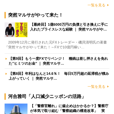
一覧を見る
突然マルサがやって来た！
【最終回】1億6000万円の負債と引き換えに手に
入れたプライスレスな経験 ｜ 突然マルサがや…
2009年12月に発行された元FXトレーダー・磯貝清明氏の著書
『突然マルサがやって来た！～FXで10億円稼い…
【第9回】もう一度FXでリベンジ！ 種銭は差し押さえを免れ
た”ヒミツのお金” ｜ 突然マルサ…
【第8回】年利はなんと14.6％！ 毎日5万円超の延滞税が積み
上がっていく ｜ 突然マルサ…
一覧を見る
河合雅司「人口減少ニッポンの活路」
【「警察官離れ」に歯止めはかかるか？】警察庁
が本気で取り組む「警察組織の構造改革」 実