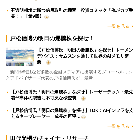
不透明相場に勝つ信用取引の極意 投資コミック「俺がカブ番
長！」【第9回】
一覧を見る
戸松信博の明日の爆騰株を探せ！
【戸松信博氏「明日の爆騰株」を探せ】トーメン
デバイス：サムスンを通じて世界のAIメモリ需
要…
新聞や雑誌など多数の金融メディアに出演するグローバルリン
クアドバイザーズ代表の戸松信博氏が、最新…
【戸松信博氏「明日の爆騰株」を探せ】レーザーテック：最先
端半導体の製造に不可欠な検査装…
【戸松信博氏「明日の爆騰株」を探せ】TDK：AIインフラを支
えるキープレーヤー 成長の再評…
一覧を見る
田代尚機のチャイナ・リサーチ