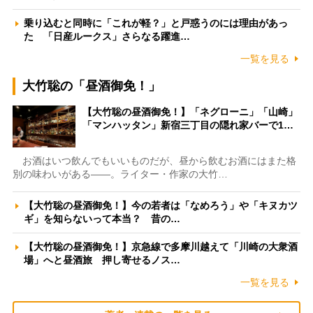
乗り込むと同時に「これが軽？」と戸惑うのには理由があっ
た 「日産ルークス」さらなる躍進…
一覧を見る
大竹聡の「昼酒御免！」
【大竹聡の昼酒御免！】「ネグローニ」「山崎」
「マンハッタン」新宿三丁目の隠れ家バーで1…
お酒はいつ飲んでもいいものだが、昼から飲むお酒にはまた格
別の味わいがある――。ライター・作家の大竹…
【大竹聡の昼酒御免！】今の若者は「なめろう」や「キヌカツ
ギ」を知らないって本当？ 昔の…
【大竹聡の昼酒御免！】京急線で多摩川越えて「川崎の大衆酒
場」へと昼酒旅 押し寄せるノス…
一覧を見る