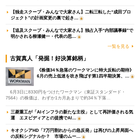
【独走スクープ・みんなで大家さん】二転三転した“成田プロ
ジェクト”の計画変更の裏で起き…
【追及スクープ・みんなで大家さん】独占入手“内部議事録”で
明かされる柳瀬健一・代表の思…
一覧を見る
古賀真人「発掘！好決算銘柄」
《株価34％急落のワークマンに特大反転の期待》
6月の売上低迷を吹き飛ばす第1四半期決算、…
6月3日に8330円をつけたワークマン（東証スタンダード・
7564）の株価は、わずか1カ月あまりで約34％下落…
三菱重工が「AIインフラの新たな主役」として再評価される気
運 エヌビディアとの提携でAI…
キオクシアHD「7万円割れからの急反発」は再びの上昇局面へ
の反転シグナルか？ 市場のムー…