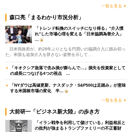
一覧を見る
森口亮「まるわかり市況分析」
「トレンド転換のスイッチになり得る」“介入慣
れ”した市場心理を変える「日米協調為替介入」
…
日米両政府が、約28年ぶりとなる円買いの協調介入に踏み切っ
た。米国も追加介入を辞さない姿勢を示して…
「キオクシア急落で含み損が膨らんで…」損失を投資家として
の成長につなげる4つの視点 …
「NYダウは高値更新、ナスダック・S&P500は足踏み」が意味
する米国株市場の変化 半…
一覧を見る
大前研一「ビジネス新大陸」の歩き方
「イラン戦争を利用して儲けている」利益相反と
の批判が強まるトランプファミリーの不正蓄財