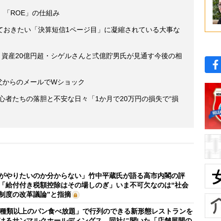
」「ROE」の仕組み
ておきたい「決算短信1ページ目」に凝縮されている大事な
】資産20億円超・シゲルさんと弍億貯男氏が見通す今後の相
 父からのメールでWショック
初心者たちの落胆と不安な日々「1か月で20万円の損失で“損
がやりたいのか分からない」竹中平蔵氏が語る高市内閣の評
「給付付き税額控除はその場しのぎ」いま不可欠なのは“社会
制度の改革議論”と指摘
0種類以上のパン食べ放題」で行列のできる新形態レストランを
けるサンマルクホールディングス 同社に聞いた「店舗展開の