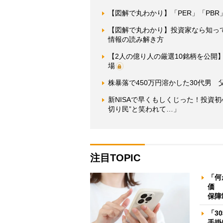
【図解で丸わかり】「PER」「PBR
【図解で丸わかり】投資家なら知っ
情報の読み解き方
【2人の億り人の厳選10銘柄を公開
場
株暴落で450万円溶かした30代男
新NISAで早くもしくじった！投資
切り民”と笑われて…」
注目TOPIC
「何
価 
保障
「3
手掛