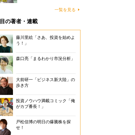
一覧を見る
目の著者・連載
藤川里絵「さあ、投資を始めよ
う！」
森口亮「まるわかり市況分析」
大前研一「ビジネス新大陸」の
歩き方
投資ノウハウ満載コミック「俺
がカブ番長！」
戸松信博の明日の爆騰株を探
せ！
「ROE」で企業の経営効率がわかる