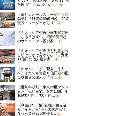
す“AI・半導体相場に乗らなかっ
た理由” フルポジショ…
【億り人オールスターが狙う20
銘柄】「総資産69億円超」90歳
現役トレーダーから“1…
「キオクシアが再び株価10万円
になる日は遠い」資産3億円超
のサラリーマン投資家…
「キオクシアが今後も利益を出
し続けるかは分からない」資産
11億円の個人投資家…
【キオクシアが「配当」導入
へ】それでも資産10億円超の配
当株投資の達人が「買…
【世帯年収別・東京23区マンシ
ョン「狙い目駅」を大公開】年
収500万円、700万円…
《利益は年5億円前後》住み込
みバイトから“ギガ大家さん”と
なった資産200億円税…