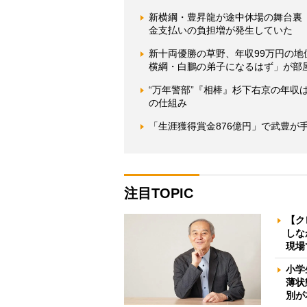
新横綱・豊昇龍が途中休場の舞台裏
金支払いの負担増が発生していた
新十両優勝の草野、年収99万円の地
横綱・白鵬の弟子になるはず」が部
“万年警部”『相棒』杉下右京の年
の仕組み
「生涯獲得賞金876億円」で武豊が
注目TOPIC
【ク
しな
現場
小学
薄状
別が