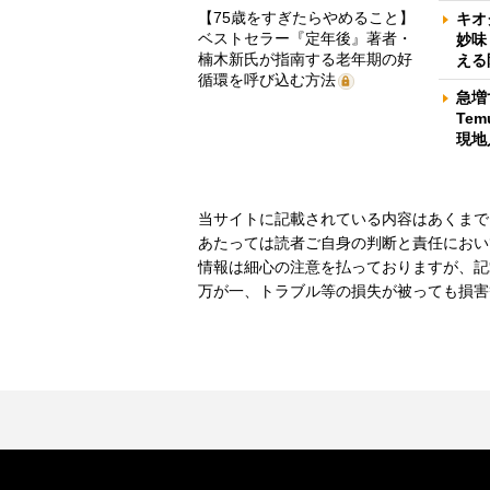
【75歳をすぎたらやめること】
キオ
ベストセラー『定年後』著者・
妙味
楠木新氏が指南する老年期の好
える
循環を呼び込む方法
急増
Te
現地
当サイトに記載されている内容はあくまで
あたっては読者ご自身の判断と責任におい
情報は細心の注意を払っておりますが、記
万が一、トラブル等の損失が被っても損害