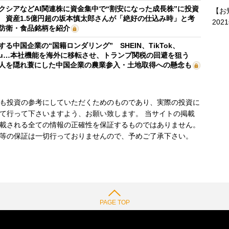
クシアなどAI関連株に資金集中で“割安になった成長株”に投資
【お
 資産1.5億円超の坂本慎太郎さんが「絶好の仕込み時」と考
202
防衛・食品銘柄を紹介
する中国企業の“国籍ロンダリング” SHEIN、TikTok、
mu…本社機能を海外に移転させ、トランプ関税の回避を狙う
人を隠れ蓑にした中国企業の農業参入・土地取得への懸念も
も投資の参考にしていただくためのものであり、実際の投資に
て行って下さいますよう、お願い致します。 当サイトの掲載
載される全ての情報の正確性を保証するものではありません。
等の保証は一切行っておりませんので、予めご了承下さい。
PAGE TOP