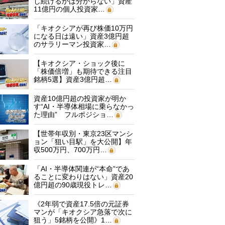
し続けるかは分からない」資産
11億円の個人投資家…
「キオクシアが再び株価10万円
になる日は遠い」資産3億円超
のサラリーマン投資家…
【キオクシア・ショック後に
「株価倍増」も期待できる注目
銘柄5選】資産3億円超…
資産10億円超の投資家が明か
す“AI・半導体相場に乗らなかっ
た理由” フルポジショ…
【世帯年収別・東京23区マンシ
ョン「狙い目駅」を大公開】年
収500万円、700万円…
「AI・半導体関連が“本命”であ
ることに変わりはない」資産20
億円超の90歳現役トレ…
《2年弱で資産17.5倍の元証券
マンが「キオクシア急落で次に
狙う」5銘柄を公開》1…