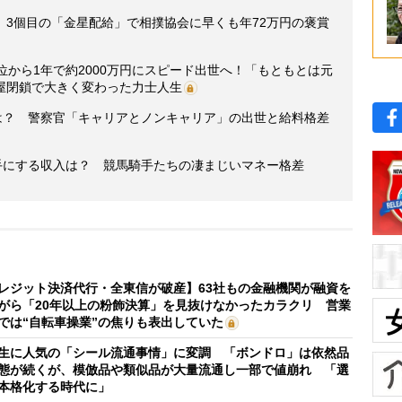
 3個目の「金星配給」で相撲協会に早くも年72万円の褒賞
位から1年で約2000万円にスピード出世へ！「もともとは元
屋閉鎖で大きく変わった力士人生
収は？ 警察官「キャリアとノンキャリア」の出世と給料格差
手にする収入は？ 競馬騎手たちの凄まじいマネー格差
レジット決済代行・全東信が破産】63社もの金融機関が融資を
がら「20年以上の粉飾決算」を見抜けなかったカラクリ 営業
では“自転車操業”の焦りも表出していた
生に人気の「シール流通事情」に変調 「ボンドロ」は依然品
態が続くが、模倣品や類似品が大量流通し一部で値崩れ 「選
本格化する時代に」