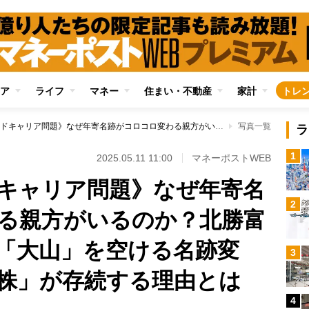
ア
ライフ
マネー
住まい・不動産
家計
トレ
《角界のセカンドキャリア問題》なぜ年寄名跡がコロコロ変わる親方がいるのか？北勝富士が引退秒読みで「大山」を空ける名跡変更、いまだに「借株」が存続する理由とは
写真一覧
ラ
1
2025.05.11 11:00
マネーポストWEB
キャリア問題》なぜ年寄名
2
る親方がいるのか？北勝富
「大山」を空ける名跡変
3
株」が存続する理由とは
4