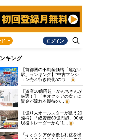
ンド
ログイン
ンキング
【首都圏の不動産価格「危ない
駅」ランキング】“中古マンシ
ョン売れ行き鈍化”のワ…
【資産10億円超・かんちさんが
厳選！】「キオクシアの次」に
資金が流れる期待の…
【億り人オールスターが狙う20
銘柄】「総資産69億円超」90歳
現役トレーダーから“1…
「キオクシアが今後も利益を出