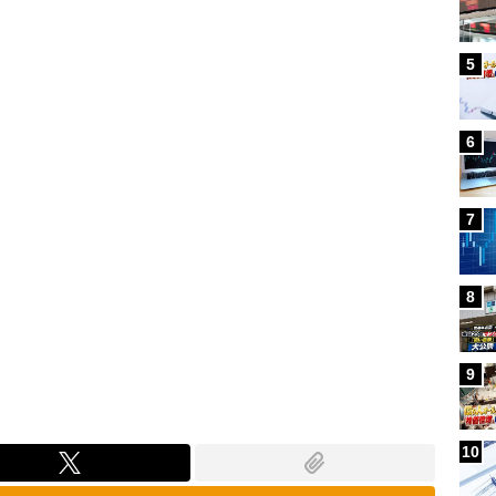
Loaded
:
100.00%
5
6
7
8
9
10