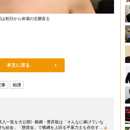
所は初日から休場の北勝富士
本文に戻る
記事
相撲
収入一覧を大公開》横綱・豊昇龍は「そんなに稼げていな
「持ち給金」「懸賞金」で横綱を上回る平幕力士も存在す…