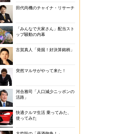
田代尚機のチャイナ・リサーチ
「みんなで大家さん」配当スト
ップ騒動の内幕
古賀真人「発掘！好決算銘柄」
突然マルサがやって来た！
河合雅司「人口減少ニッポンの
活路」
快適クルマ生活 乗ってみた、
使ってみた
大竹聡の「昼酒御免！」