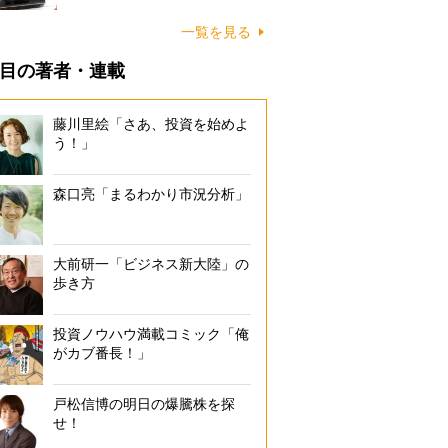
一覧を見る
目の著者・連載
藤川里絵「さあ、投資を始めよ
う！」
森口亮「まるわかり市況分析」
大前研一「ビジネス新大陸」の
歩き方
投資ノウハウ満載コミック「俺
がカブ番長！」
戸松信博の明日の爆騰株を探
せ！