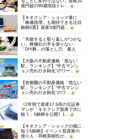
ることに変わりはない」資産20
億円超の90歳現役トレ…
【キオクシア・ショック後に
「株価倍増」も期待できる注目
銘柄5選】資産3億円超…
「失敗すると取り返しがつかな
い」葬儀社の手を借りない
「DIY葬」の落とし穴 素人
に…
【大阪の不動産価格「危ない
駅」ランキング】“中古マンシ
ョン売れ行き鈍化”のワー…
【首都圏の不動産価格「危ない
駅」ランキング】“中古マンシ
ョン売れ行き鈍化”のワ…
《2年弱で資産17.5倍の元証券
マンが「キオクシア急落で次に
狙う」5銘柄を公開》1…
【キオクシア・ショックの後に
狙う5銘柄】イベント投資家の
億り人・羽根英樹氏が…