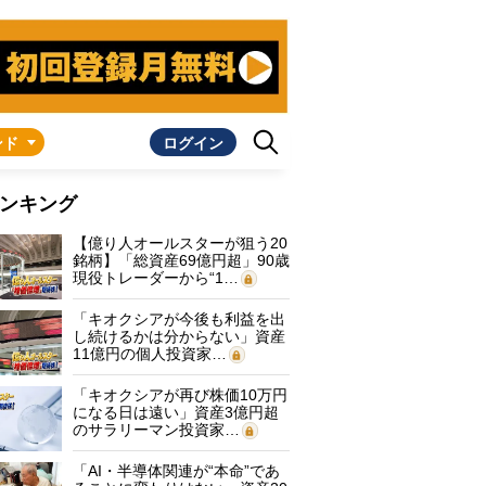
ンド
ログイン
ンキング
【億り人オールスターが狙う20
銘柄】「総資産69億円超」90歳
現役トレーダーから“1…
「キオクシアが今後も利益を出
し続けるかは分からない」資産
11億円の個人投資家…
「キオクシアが再び株価10万円
になる日は遠い」資産3億円超
のサラリーマン投資家…
「AI・半導体関連が“本命”であ