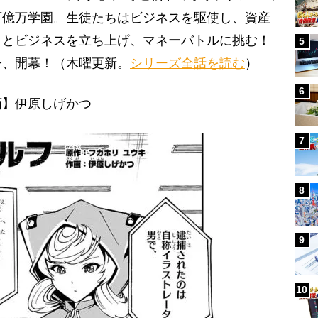
百億万学園。生徒たちはビジネスを駆使し、資産
々とビジネスを立ち上げ、マネーバトルに挑む！
5
今、開幕！（木曜更新。
シリーズ全話を読む
）
6
画】伊原しげかつ
7
8
9
10