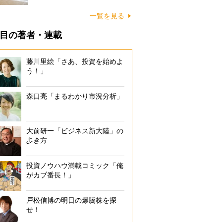
に…
一覧を見る
目の著者・連載
藤川里絵「さあ、投資を始めよ
う！」
森口亮「まるわかり市況分析」
大前研一「ビジネス新大陸」の
歩き方
投資ノウハウ満載コミック「俺
がカブ番長！」
戸松信博の明日の爆騰株を探
せ！