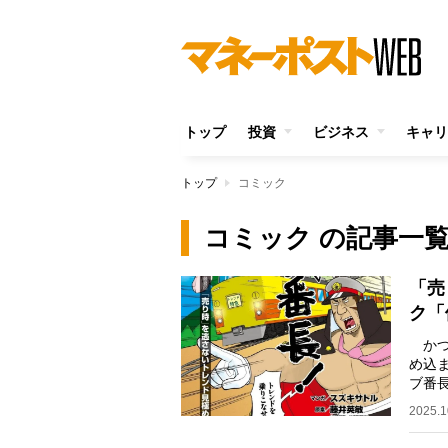
トップ
投資
ビジネス
キャリ
トップ
コミック
コミック の記事一
「売
ク「
かつ
め込
ブ番
キサ
2025.1