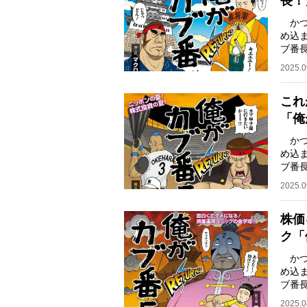
長！
かつ
め込
ブ番
キサ
2025.0
これ
「俺
かつ
め込
ブ番
キサ
2025.0
株価
ク「
かつ
め込
ブ番
ズキ
2025.0