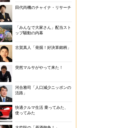
田代尚機のチャイナ・リサーチ
「みんなで大家さん」配当スト
ップ騒動の内幕
古賀真人「発掘！好決算銘柄」
突然マルサがやって来た！
河合雅司「人口減少ニッポンの
活路」
快適クルマ生活 乗ってみた、
使ってみた
大竹聡の「昼酒御免！」