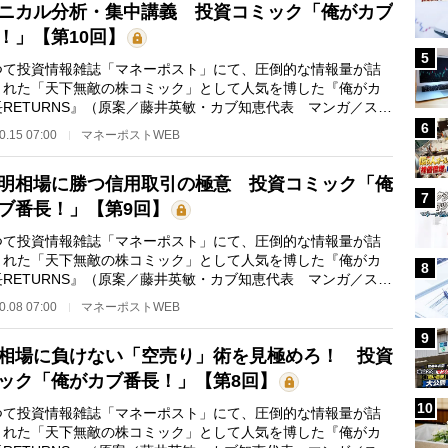
ニカル分析・集中講義 投資コミック「俺がカブ
！」【第10回】
5
て投資情報雑誌「マネーポスト」にて、圧倒的な情報量が詰
まれた「天下無敵の株コミック」として人気を博した『俺がカ
長RETURNS』（原案／藤井英敏・カブ知恵代表 マンガ／スズ
トル）が、フルカ…
6
0.15 07:00
マネーポストWEB
明相場に勝つ信用取引の極意 投資コミック「俺
7
ブ番長！」【第9回】
て投資情報雑誌「マネーポスト」にて、圧倒的な情報量が詰
まれた「天下無敵の株コミック」として人気を博した『俺がカ
8
長RETURNS』（原案／藤井英敏・カブ知恵代表 マンガ／スズ
トル）が、フルカ…
0.08 07:00
マネーポストWEB
9
相場に負けない「空売り」術を見極めろ！ 投資
ック「俺がカブ番長！」【第8回】
10
て投資情報雑誌「マネーポスト」にて、圧倒的な情報量が詰
まれた「天下無敵の株コミック」として人気を博した『俺がカ