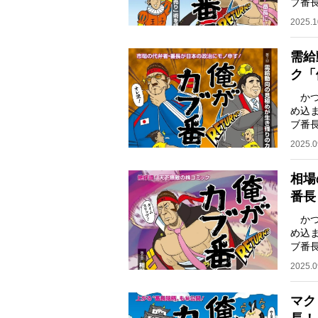
ブ番
キサ
2025.1
需給
ク「
かつ
め込
ブ番
キサ
2025.0
相場
番長
かつ
め込
ブ番
キサ
2025.0
マク