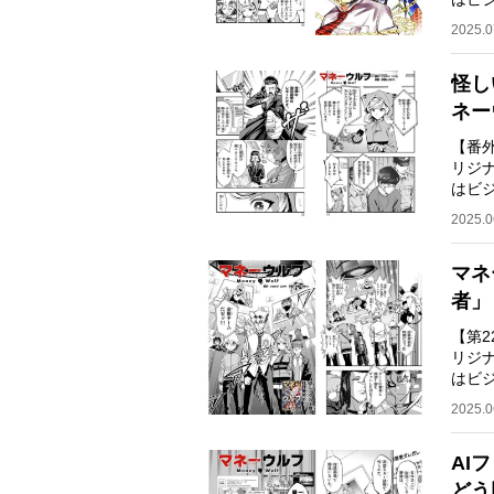
ネス
2025.0
怪し
ネー
【番
リジ
はビ
ネス
2025.0
マネ
者」
【第
リジ
はビ
ネス
2025.0
AI
どう