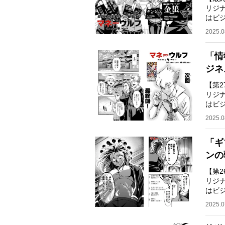
リジ
はビ
ネス
2025.0
「情
ジネ
【第
リジ
はビ
ネス
2025.0
「ギ
ンの
【第
リジ
はビ
ネス
2025.0