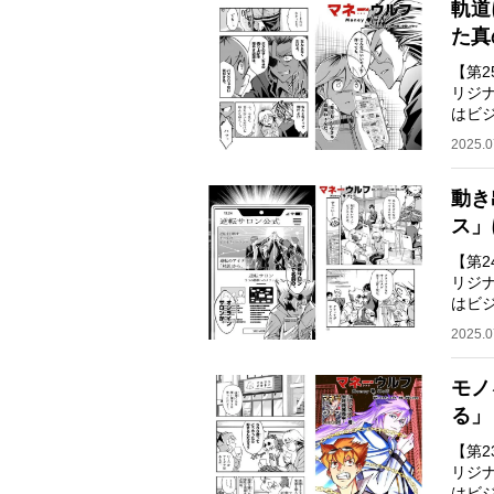
軌道
た真
【第
リジ
はビ
ネス
2025.0
動き
ス」
【第
リジ
はビ
ネス
2025.0
モノ
る」
【第
リジ
はビ