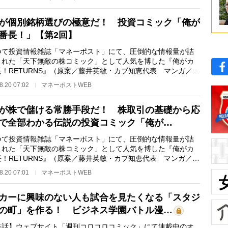
が個別銘柄選びの極意だ！ 投資コミック「俺が
番長！」【第2回】
て投資情報雑誌「マネーポスト」にて、圧倒的な情報量が詰
まれた「天下無敵の株コミック」として人気を博した『俺がカ
長！RETURNS』（原案／藤井英敏・カブ知恵代表 マンガ／ス
サトル）が、フル…
8.20 07:02
マネーポストWEB
が株で儲ける常勝手段だ！ 株取引の基礎から応
で全部わかる伝説の投資コミック「俺が…
て投資情報雑誌「マネーポスト」にて、圧倒的な情報量が詰
まれた「天下無敵の株コミック」として人気を博した『俺がカ
長！RETURNS』（原案／藤井英敏・カブ知恵代表 マンガ／ス
サトル）が、フル…
8.20 07:01
マネーポストWEB
カーに興味のない人も試合を見たくなる「スタジ
の町」を作る！ ビジネス学園バトル漫…
終話】ウェブサイト「週刊コロコロコミック」にて連載中のオ