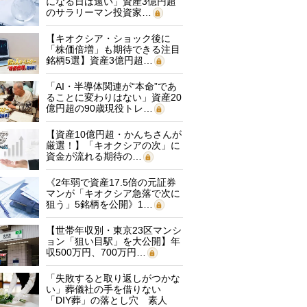
になる日は遠い」資産3億円超
のサラリーマン投資家…
【キオクシア・ショック後に
「株価倍増」も期待できる注目
銘柄5選】資産3億円超…
「AI・半導体関連が“本命”であ
ることに変わりはない」資産20
億円超の90歳現役トレ…
【資産10億円超・かんちさんが
厳選！】「キオクシアの次」に
資金が流れる期待の…
《2年弱で資産17.5倍の元証券
マンが「キオクシア急落で次に
狙う」5銘柄を公開》1…
【世帯年収別・東京23区マンシ
ョン「狙い目駅」を大公開】年
収500万円、700万円…
「失敗すると取り返しがつかな
い」葬儀社の手を借りない
「DIY葬」の落とし穴 素人