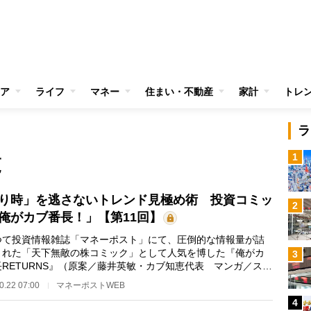
ア
ライフ
マネー
住まい・不動産
家計
トレ
ラ
1
覧
り時」を逃さないトレンド見極め術 投資コミッ
2
俺がカブ番長！」【第11回】
て投資情報雑誌「マネーポスト」にて、圧倒的な情報量が詰
まれた「天下無敵の株コミック」として人気を博した『俺がカ
3
長RETURNS』（原案／藤井英敏・カブ知恵代表 マンガ／スズ
トル）が、フルカ…
0.22 07:00
マネーポストWEB
4