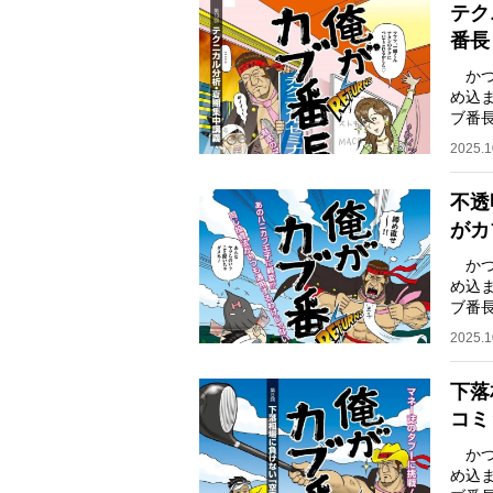
テク
番長
かつ
め込
ブ番
キサ
2025.1
不透
がカ
かつ
め込
ブ番
キサ
2025.1
下落
コミ
かつ
め込