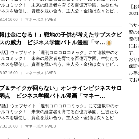
ナルコミック！ 未来の経営者を育てる百億万学園。生徒たち
【お
ジネスを駆使し、資産を競い合う。主人公・金狼は次々とビジ
202
を立ち上げ、マ…
8.14 16:00
マネーポストWEB
当サ
資の
報は金になる！」戦地の子供が考えたサブスクビ
際の
スの威力 ビジネス学園バトル漫画「マ…
にお
す。
27話】ウェブサイト「週刊コロコロコミック」にて連載中のオ
ナルコミック！ 未来の経営者を育てる百億万学園。生徒たち
おり
ジネスを駆使し、資産を競い合う。主人公・金狼は次々とビジ
保証
を立ち上げ、マ…
ル等
8.07 16:00
マネーポストWEB
てお
ブ＆テイクが回らない」オンラインビジネスサロ
弱点 ビジネス学園バトル漫画「マネー…
26話】ウェブサイト「週刊コロコロコミック」にて連載中のオ
ナルコミック！ 未来の経営者を育てる百億万学園。生徒たち
ジネスを駆使し、資産を競い合う。主人公・金狼は次々とビジ
を立ち上げ、マ…
7.31 16:00
マネーポストWEB