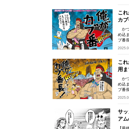
これ
カブ
かつ
め込
ブ番
ズキ
2025.0
これ
用ま
かつ
め込
ブ番
ズキ
2025.0
サッ
アム
【最