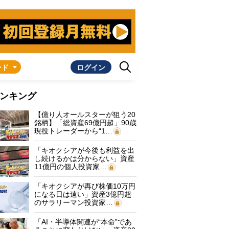
ンド
ログイン
ンキング
【億り人オールスターが狙う20
銘柄】「総資産69億円超」90歳
現役トレーダーから“1…
「キオクシアが今後も利益を出
し続けるかは分からない」資産
11億円の個人投資家…
「キオクシアが再び株価10万円
になる日は遠い」資産3億円超
のサラリーマン投資家…
「AI・半導体関連が“本命”であ