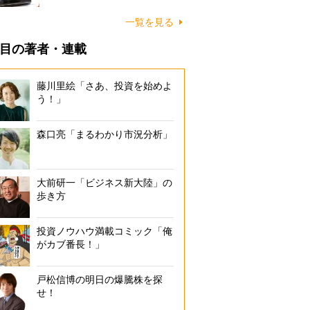
一覧を見る
目の著者・連載
藤川里絵「さあ、投資を始めよ
う！」
森口亮「まるわかり市況分析」
大前研一「ビジネス新大陸」の
歩き方
投資ノウハウ満載コミック「俺
がカブ番長！」
戸松信博の明日の爆騰株を探
せ！