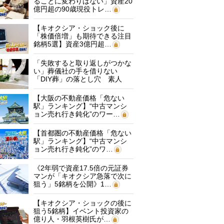
ることに変わりはない」資産20
億円超の90歳現役トレ…
【キオクシア・ショック後に
「株価倍増」も期待できる注目
銘柄5選】資産3億円超…
「失敗すると取り返しがつかな
い」葬儀社の手を借りない
「DIY葬」の落とし穴 素人
に…
【大阪の不動産価格「危ない
駅」ランキング】“中古マンシ
ョン売れ行き鈍化”のワー…
【首都圏の不動産価格「危ない
駅」ランキング】“中古マンシ
ョン売れ行き鈍化”のワ…
《2年弱で資産17.5倍の元証券
マンが「キオクシア急落で次に
狙う」5銘柄を公開》1…
【キオクシア・ショックの後に
狙う5銘柄】イベント投資家の
億り人・羽根英樹氏が…