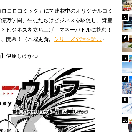
コロコロコミック」にて連載中のオリジナルコミ
5
百億万学園。生徒たちはビジネスを駆使し、資産
々とビジネスを立ち上げ、マネーバトルに挑む！
6
今、開幕！（木曜更新。
シリーズ全話を読む
）
画】伊原しげかつ
7
8
9
10