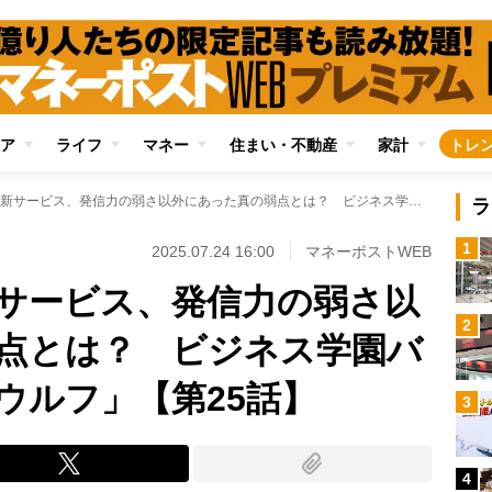
ア
ライフ
マネー
住まい・不動産
家計
トレ
軌道に乗らない新サービス、発信力の弱さ以外にあった真の弱点とは？ ビジネス学園バトル漫画「マネーウルフ」【第25話】
ラ
1
2025.07.24 16:00
マネーポストWEB
サービス、発信力の弱さ以
2
点とは？ ビジネス学園バ
ウルフ」【第25話】
3
4