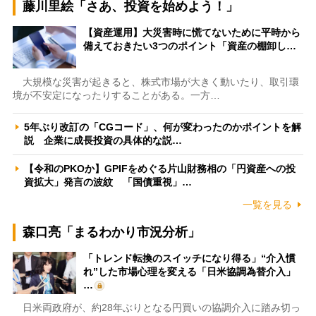
藤川里絵「さあ、投資を始めよう！」
【資産運用】大災害時に慌てないために平時から
備えておきたい3つのポイント「資産の棚卸し…
大規模な災害が起きると、株式市場が大きく動いたり、取引環
境が不安定になったりすることがある。一方…
5年ぶり改訂の「CGコード」、何が変わったのかポイントを解
説 企業に成長投資の具体的な説…
【令和のPKOか】GPIFをめぐる片山財務相の「円資産への投
資拡大」発言の波紋 「国債重視」…
一覧を見る
森口亮「まるわかり市況分析」
「トレンド転換のスイッチになり得る」“介入慣
れ”した市場心理を変える「日米協調為替介入」
…
日米両政府が、約28年ぶりとなる円買いの協調介入に踏み切っ