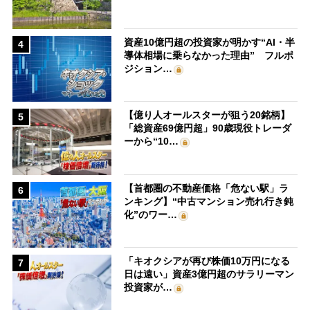
資産10億円超の投資家が明かす“AI・半
4
導体相場に乗らなかった理由” フルポ
ジション…
【億り人オールスターが狙う20銘柄】
5
「総資産69億円超」90歳現役トレーダ
ーから“10…
【首都圏の不動産価格「危ない駅」ラ
6
ンキング】“中古マンション売れ行き鈍
化”のワー…
「キオクシアが再び株価10万円になる
7
日は遠い」資産3億円超のサラリーマン
投資家が…