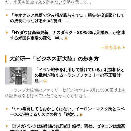
た。米国も追加介入を辞さない姿勢を示して…
「キオクシア急落で含み損が膨らんで…」損失を投資家として
の成長につなげる4つの視点 …
「NYダウは高値更新、ナスダック・S&P500は足踏み」が意味
する米国株市場の変化 半…
一覧を見る
大前研一「ビジネス新大陸」の歩き方
「イラン戦争を利用して儲けている」利益相反と
の批判が強まるトランプファミリーの不正蓄財
疑…
トランプ大統領のファミリー信託が今年1～3月に3000回以上も
の証券取引を行っていたことが明らかになり…
「いつ暴発してもおかしくはない」イーロン・マスク氏とスペ
ースXが抱えるリスクの数々「絶対…
【3メガバンクは純利益5兆円超】銀行、商社、ゼネコンは最高