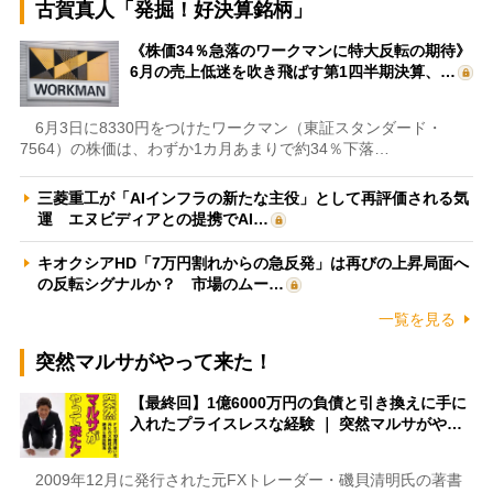
古賀真人「発掘！好決算銘柄」
《株価34％急落のワークマンに特大反転の期待》
6月の売上低迷を吹き飛ばす第1四半期決算、…
6月3日に8330円をつけたワークマン（東証スタンダード・
7564）の株価は、わずか1カ月あまりで約34％下落…
三菱重工が「AIインフラの新たな主役」として再評価される気
運 エヌビディアとの提携でAI…
キオクシアHD「7万円割れからの急反発」は再びの上昇局面へ
の反転シグナルか？ 市場のムー…
一覧を見る
突然マルサがやって来た！
【最終回】1億6000万円の負債と引き換えに手に
入れたプライスレスな経験 ｜ 突然マルサがや…
2009年12月に発行された元FXトレーダー・磯貝清明氏の著書