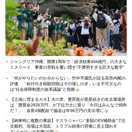
ジャングリア沖縄、開業1周年で「経済効果494億円」の大きな
ミスリード 事業の苦戦を覆い隠す“不透明すぎる巨大な数字”
「何がやりたいのか分からない」竹中平蔵氏が語る高市内閣の
評価 「給付付き税額控除はその場しのぎ」いま不可欠なの
は“社会保障制度の改革議論”と指摘
【土俵に埋まるカネ】大の里、豊昇龍が黒星続きの名古屋場所
は「懸賞金2826万円」が下位力士に渡り「今日はみんなで焼肉
だ！」 金星4個配給で協会は年96万円の支出増に
【納車時に複数の事故】テスラジャパン“多額のEV補助金”で注
文殺到、現場は大混乱 トラブル続発の背後に見え隠れす
る“イーロンの右腕”の影