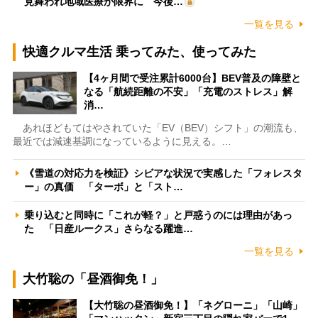
見舞われ地域医療が限界に 今後…
一覧を見る
快適クルマ生活 乗ってみた、使ってみた
【4ヶ月間で受注累計6000台】BEV普及の障壁と
なる「航続距離の不安」「充電のストレス」解
消…
あれほどもてはやされていた「EV（BEV）シフト」の潮流も、
最近では減速基調になっているように見える。…
《雪道の対応力を検証》シビアな状況で実感した「フォレスタ
ー」の真価 「ターボ」と「スト…
乗り込むと同時に「これが軽？」と戸惑うのには理由があっ
た 「日産ルークス」さらなる躍進…
一覧を見る
大竹聡の「昼酒御免！」
【大竹聡の昼酒御免！】「ネグローニ」「山崎」