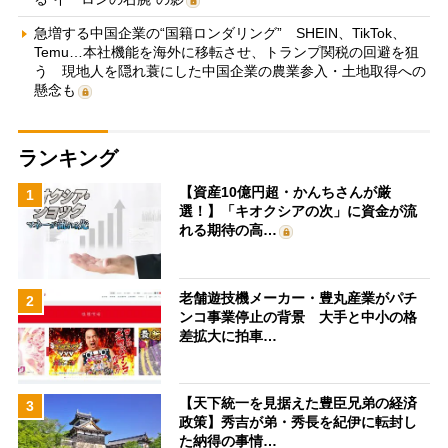
急増する中国企業の“国籍ロンダリング” SHEIN、TikTok、
Temu…本社機能を海外に移転させ、トランプ関税の回避を狙
う 現地人を隠れ蓑にした中国企業の農業参入・土地取得への
懸念も
ランキング
【資産10億円超・かんちさんが厳
1
選！】「キオクシアの次」に資金が流
れる期待の高…
老舗遊技機メーカー・豊丸産業がパチ
2
ンコ事業停止の背景 大手と中小の格
差拡大に拍車…
【天下統一を見据えた豊臣兄弟の経済
3
政策】秀吉が弟・秀長を紀伊に転封し
た納得の事情…