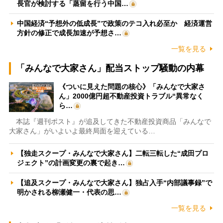
長官が検討する「蒸留を行う中国…
中国経済“予想外の低成長”で政策のテコ入れ必至か 経済運営
方針の修正で成長加速が予想さ…
一覧を見る
「みんなで大家さん」配当ストップ騒動の内幕
《ついに見えた問題の核心》「みんなで大家さ
ん」2000億円超不動産投資トラブル“異常なく
ら…
本誌『週刊ポスト』が追及してきた不動産投資商品「みんなで
大家さん」がいよいよ最終局面を迎えている…
【独走スクープ・みんなで大家さん】二転三転した“成田プロ
ジェクト”の計画変更の裏で起き…
【追及スクープ・みんなで大家さん】独占入手“内部議事録”で
明かされる柳瀬健一・代表の思…
一覧を見る