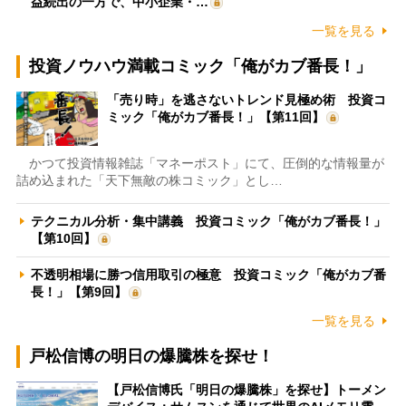
益続出の一方で、中小企業・…
一覧を見る
投資ノウハウ満載コミック「俺がカブ番長！」
「売り時」を逃さないトレンド見極め術 投資コ
ミック「俺がカブ番長！」【第11回】
かつて投資情報雑誌「マネーポスト」にて、圧倒的な情報量が
詰め込まれた「天下無敵の株コミック」とし…
テクニカル分析・集中講義 投資コミック「俺がカブ番長！」
【第10回】
不透明相場に勝つ信用取引の極意 投資コミック「俺がカブ番
長！」【第9回】
一覧を見る
戸松信博の明日の爆騰株を探せ！
【戸松信博氏「明日の爆騰株」を探せ】トーメン