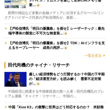
デバイス：サムスンを通じて世界のAIメモリ需
要…
新聞や雑誌など多数の金融メディアに出演するグローバルリン
クアドバイザーズ代表の戸松信博氏が、最新…
【戸松信博氏「明日の爆騰株」を探せ】レーザーテック：最先
端半導体の製造に不可欠な検査装…
【戸松信博氏「明日の爆騰株」を探せ】TDK：AIインフラを支
えるキープレーヤー 成長の再評…
一覧を見る
田代尚機のチャイナ・リサーチ
厳しい経済情勢をどう打開するか？中国の下半期
の「経済運営方針」を読み解く 需要不足対策
が…
中国経済に精通する中国株投資の第一人者・田代尚機氏のプレ
ミアム連載「チャイナ・リサーチ」。中国の…
中国「Kimi K3」の衝撃に世界はどう対応するのか？ 米財務