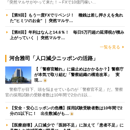
『突然マルサがやって来た！～FXで10億円稼い…
【第9回】もう一度FXでリベンジ！ 種銭は差し押さえを免れ
た”ヒミツのお金” ｜ 突然マルサ…
【第8回】年利はなんと14.6％！ 毎日5万円超の延滞税が積み
上がっていく ｜ 突然マルサ…
一覧を見る
河合雅司「人口減少ニッポンの活路」
【「警察官離れ」に歯止めはかかるか？】警察庁
が本気で取り組む「警察組織の構造改革」 実
現…
警察庁が目下、頭を悩ませているのが「警察官不足」だ。警察
官の採用試験の受験者数は10年間で2分の1以…
【安全・安心ニッポンの危機】採用試験受験者数は10年間で2
分の1以下に！ 出生数減がも…
【医療崩壊】人口減少で「医師不足」に加えて「患者不足」に