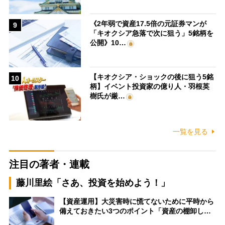
《2年弱で資産17.5倍の元証券マンが
9
「キオクシア急落で次に狙う」5銘柄を
公開》10…
【キオクシア・ショックの後に狙う5銘
10
柄】イベント投資家の億り人・羽根英
樹氏が厳…
一覧を見る
注目の著者・連載
藤川里絵「さあ、投資を始めよう！」
【資産運用】大災害時に慌てないために平時から
備えておきたい3つのポイント「資産の棚卸し…