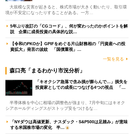
大規模な災害が起きると、株式市場が大きく動いたり、取引環
境が不安定になったりすることがある。一方…
5年ぶり改訂の「CGコード」、何が変わったのかポイントを解
説 企業に成長投資の具体的な説…
【令和のPKOか】GPIFをめぐる片山財務相の「円資産への投
資拡大」発言の波紋 「国債重視」…
一覧を見る
森口亮「まるわかり市況分析」
「キオクシア急落で含み損が膨らんで…」損失を
投資家としての成長につなげる4つの視点 「…
半導体株を中心に相場の調整色が強まり、7月中旬にはキオク
シアホールディングスがストップ安をつけるな…
「NYダウは高値更新、ナスダック・S&P500は足踏み」が意味
する米国株市場の変化 半…