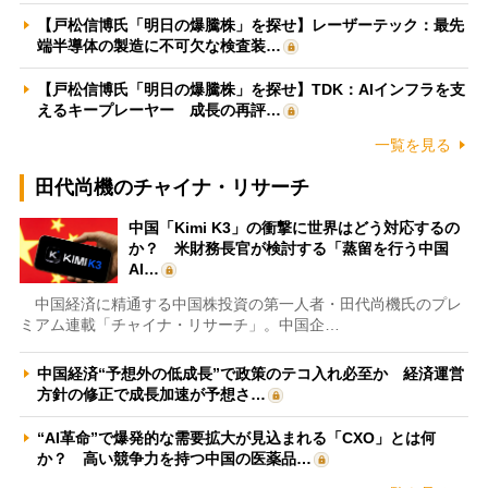
【戸松信博氏「明日の爆騰株」を探せ】レーザーテック：最先
端半導体の製造に不可欠な検査装…
【戸松信博氏「明日の爆騰株」を探せ】TDK：AIインフラを支
えるキープレーヤー 成長の再評…
一覧を見る
田代尚機のチャイナ・リサーチ
中国「Kimi K3」の衝撃に世界はどう対応するの
か？ 米財務長官が検討する「蒸留を行う中国
AI…
中国経済に精通する中国株投資の第一人者・田代尚機氏のプレ
ミアム連載「チャイナ・リサーチ」。中国企…
中国経済“予想外の低成長”で政策のテコ入れ必至か 経済運営
方針の修正で成長加速が予想さ…
“AI革命”で爆発的な需要拡大が見込まれる「CXO」とは何
か？ 高い競争力を持つ中国の医薬品…