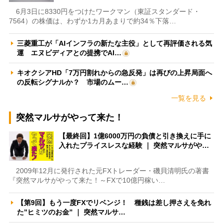
6月3日に8330円をつけたワークマン（東証スタンダード・
7564）の株価は、わずか1カ月あまりで約34％下落…
三菱重工が「AIインフラの新たな主役」として再評価される気
運 エヌビディアとの提携でAI…
キオクシアHD「7万円割れからの急反発」は再びの上昇局面へ
の反転シグナルか？ 市場のムー…
一覧を見る
突然マルサがやって来た！
【最終回】1億6000万円の負債と引き換えに手に
入れたプライスレスな経験 ｜ 突然マルサがや…
2009年12月に発行された元FXトレーダー・磯貝清明氏の著書
『突然マルサがやって来た！～FXで10億円稼い…
【第9回】もう一度FXでリベンジ！ 種銭は差し押さえを免れ
た”ヒミツのお金” ｜ 突然マルサ…