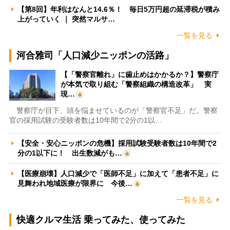
【第8回】年利はなんと14.6％！ 毎日5万円超の延滞税が積み
上がっていく ｜ 突然マルサ…
一覧を見る
河合雅司「人口減少ニッポンの活路」
【「警察官離れ」に歯止めはかかるか？】警察庁
が本気で取り組む「警察組織の構造改革」 実
現…
警察庁が目下、頭を悩ませているのが「警察官不足」だ。警察
官の採用試験の受験者数は10年間で2分の1以…
【安全・安心ニッポンの危機】採用試験受験者数は10年間で2
分の1以下に！ 出生数減がも…
【医療崩壊】人口減少で「医師不足」に加えて「患者不足」に
見舞われ地域医療が限界に 今後…
一覧を見る
快適クルマ生活 乗ってみた、使ってみた