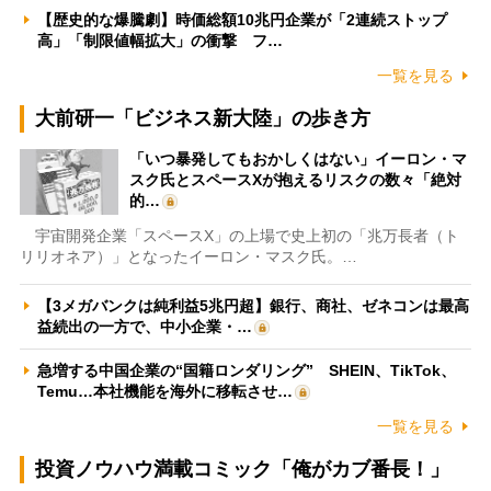
【歴史的な爆騰劇】時価総額10兆円企業が「2連続ストップ
高」「制限値幅拡大」の衝撃 フ…
一覧を見る
大前研一「ビジネス新大陸」の歩き方
「いつ暴発してもおかしくはない」イーロン・マ
スク氏とスペースXが抱えるリスクの数々「絶対
的…
宇宙開発企業「スペースX」の上場で史上初の「兆万長者（ト
リリオネア）」となったイーロン・マスク氏。…
【3メガバンクは純利益5兆円超】銀行、商社、ゼネコンは最高
益続出の一方で、中小企業・…
急増する中国企業の“国籍ロンダリング” SHEIN、TikTok、
Temu…本社機能を海外に移転させ…
一覧を見る
投資ノウハウ満載コミック「俺がカブ番長！」