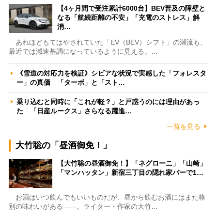
【4ヶ月間で受注累計6000台】BEV普及の障壁と
なる「航続距離の不安」「充電のストレス」解
消…
あれほどもてはやされていた「EV（BEV）シフト」の潮流も、
最近では減速基調になっているように見える。…
《雪道の対応力を検証》シビアな状況で実感した「フォレスタ
ー」の真価 「ターボ」と「スト…
乗り込むと同時に「これが軽？」と戸惑うのには理由があっ
た 「日産ルークス」さらなる躍進…
一覧を見る
大竹聡の「昼酒御免！」
【大竹聡の昼酒御免！】「ネグローニ」「山崎」
「マンハッタン」新宿三丁目の隠れ家バーで1…
お酒はいつ飲んでもいいものだが、昼から飲むお酒にはまた格
別の味わいがある――。ライター・作家の大竹…