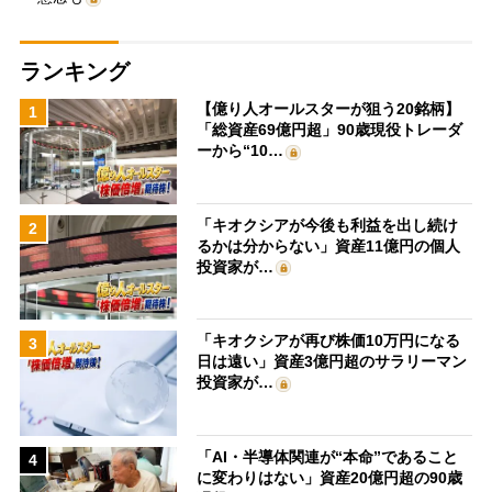
ランキング
【億り人オールスターが狙う20銘柄】
1
「総資産69億円超」90歳現役トレーダ
ーから“10…
「キオクシアが今後も利益を出し続け
2
るかは分からない」資産11億円の個人
投資家が…
「キオクシアが再び株価10万円になる
3
日は遠い」資産3億円超のサラリーマン
投資家が…
「AI・半導体関連が“本命”であること
4
に変わりはない」資産20億円超の90歳