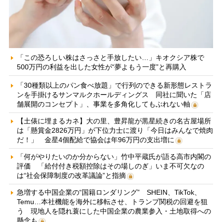
「この恐ろしい株はさっさと手放したい…」キオクシア株で
500万円の利益を出した女性が“夢よもう一度”と再購入
「30種類以上のパン食べ放題」で行列のできる新形態レストラ
ンを手掛けるサンマルクホールディングス 同社に聞いた「店
舗展開のコンセプト」、事業を多角化してもぶれない軸
【土俵に埋まるカネ】大の里、豊昇龍が黒星続きの名古屋場所
は「懸賞金2826万円」が下位力士に渡り「今日はみんなで焼肉
だ！」 金星4個配給で協会は年96万円の支出増に
「何がやりたいのか分からない」竹中平蔵氏が語る高市内閣の
評価 「給付付き税額控除はその場しのぎ」いま不可欠なの
は“社会保障制度の改革議論”と指摘
急増する中国企業の“国籍ロンダリング” SHEIN、TikTok、
Temu…本社機能を海外に移転させ、トランプ関税の回避を狙
う 現地人を隠れ蓑にした中国企業の農業参入・土地取得への
懸念も