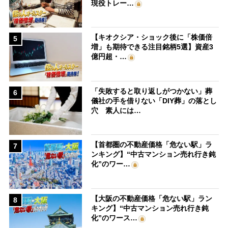
現役トレー…
【キオクシア・ショック後に「株価倍
5
増」も期待できる注目銘柄5選】資産3
億円超・…
「失敗すると取り返しがつかない」葬
6
儀社の手を借りない「DIY葬」の落とし
穴 素人には…
【首都圏の不動産価格「危ない駅」ラ
7
ンキング】“中古マンション売れ行き鈍
化”のワー…
【大阪の不動産価格「危ない駅」ラン
8
キング】“中古マンション売れ行き鈍
化”のワース…