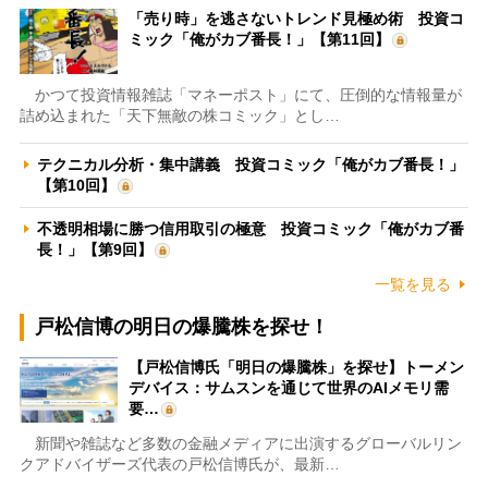
「売り時」を逃さないトレンド見極め術 投資コ
ミック「俺がカブ番長！」【第11回】
かつて投資情報雑誌「マネーポスト」にて、圧倒的な情報量が
詰め込まれた「天下無敵の株コミック」とし…
テクニカル分析・集中講義 投資コミック「俺がカブ番長！」
【第10回】
不透明相場に勝つ信用取引の極意 投資コミック「俺がカブ番
長！」【第9回】
一覧を見る
戸松信博の明日の爆騰株を探せ！
【戸松信博氏「明日の爆騰株」を探せ】トーメン
デバイス：サムスンを通じて世界のAIメモリ需
要…
新聞や雑誌など多数の金融メディアに出演するグローバルリン
クアドバイザーズ代表の戸松信博氏が、最新…