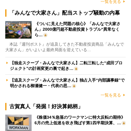
一覧を見る
「みんなで大家さん」配当ストップ騒動の内幕
《ついに見えた問題の核心》「みんなで大家さ
ん」2000億円超不動産投資トラブル“異常なく
ら…
本誌『週刊ポスト』が追及してきた不動産投資商品「みんなで
大家さん」がいよいよ最終局面を迎えている…
【独走スクープ・みんなで大家さん】二転三転した“成田プロ
ジェクト”の計画変更の裏で起き…
【追及スクープ・みんなで大家さん】独占入手“内部議事録”で
明かされる柳瀬健一・代表の思…
一覧を見る
古賀真人「発掘！好決算銘柄」
《株価34％急落のワークマンに特大反転の期待》
6月の売上低迷を吹き飛ばす第1四半期決算、…