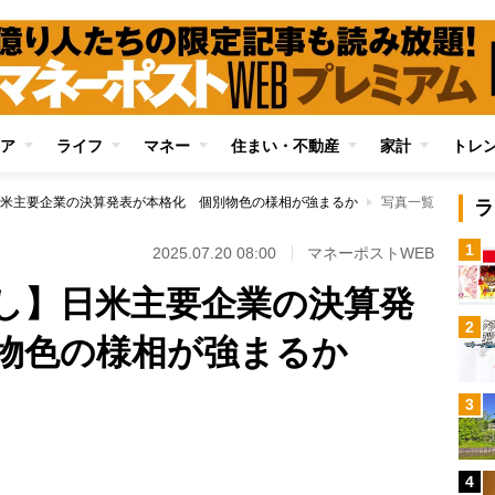
ア
ライフ
マネー
住まい・不動産
家計
トレ
米主要企業の決算発表が本格化 個別物色の様相が強まるか
写真一覧
ラ
1
2025.07.20 08:00
マネーポストWEB
し】日米主要企業の決算発
2
物色の様相が強まるか
3
Loaded
:
100.00%
4