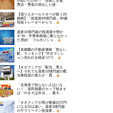
が続いたのか？ 信長亡き後、
秀吉・秀長の突出した経…
【億り人オールスターが狙う20
銘柄】「総資産69億円超」90歳
現役トレーダーから“1…
資産10億円超の投資家が明か
す“AI・半導体相場に乗らなかっ
た理由” フルポジショ…
【首都圏の不動産価格「危ない
駅」ランキング】“中古マンシ
ョン売れ行き鈍化”のワ…
【キオクシアが「配当」導入
へ】それでも資産10億円超の配
当株投資の達人が「買…
「北海道で知らない人はいな
い！」道民熱愛のカップ焼きそ
ば「やきそば弁当」、最大…
「キオクシアが再び株価10万円
になる日は遠い」資産3億円超
のサラリーマン投資家…