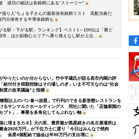
破 成功の秘訣は各銘柄にある“ストーリー”
マ億り人”ちょる子さんの最新保有銘柄リスト 高配当株だ
5億円分保有する半導体銘柄も
がる駅・下がる駅」ランキング】ベスト1～100位は「勝ど
国寺」ほか副都心エリアへ乗り換えなし駅が上位…
がやりたいのか分からない」竹中平蔵氏が語る高市内閣の評
「給付付き税額控除はその場しのぎ」いま不可欠なのは“社会
制度の改革議論”と指摘
0種類以上のパン食べ放題」で行列のできる新形態レストランを
けるサンマルクホールディングス 同社に聞いた「店舗展開の
セプト」、事業を多角化してもぶれない軸
俵に埋まるカネ】大の里、豊昇龍が黒星続きの名古屋場所は
賞金2826万円」が下位力士に渡り「今日はみんなで焼肉
」 金星4個配給で協会は年96万円の支出増に