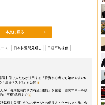
本文に戻る
ュース
日本株週間見通し
日経平均株価
を厳選】億り人たちが注目する「投資初心者でも始めやすい5
の「注目ベスト3」も公開
さんが「長期投資向きの有望6銘柄」を厳選 団塊マネーを扱
配の“王様”銘柄まで
望5銘柄を公開】がんステージ4の億り人・たーちゃん氏、余