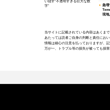
い隠す“不透明すぎる巨大な数
急増
字”
Te
現地
当サイトに記載されている内容はあくまで
あたっては読者ご自身の判断と責任におい
情報は細心の注意を払っておりますが、記
万が一、トラブル等の損失が被っても損害