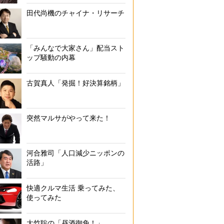
田代尚機のチャイナ・リサーチ
「みんなで大家さん」配当スト
ップ騒動の内幕
古賀真人「発掘！好決算銘柄」
突然マルサがやって来た！
河合雅司「人口減少ニッポンの
活路」
快適クルマ生活 乗ってみた、
使ってみた
大竹聡の「昼酒御免！」