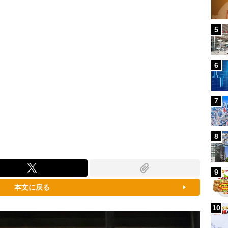
5
6
7
8
9
本文に戻る
10