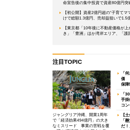
命宣告後の集中投資で資産80億円突
【初公開】資産2億円超の“子育てマ
けで総額1.3億円、売却益狙いで1.
【東京都「10年後に不動産価格が上
き」「豊洲」ほか湾岸エリア、「護
注目TOPIC
「何
価 
保障
「3
手掛
コン
ジャングリア沖縄、開業1周年
【土
で「経済効果494億円」の大き
「懸
なミスリード 事業の苦戦を覆
だ！