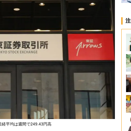
注
経平均は週間で249.43円高