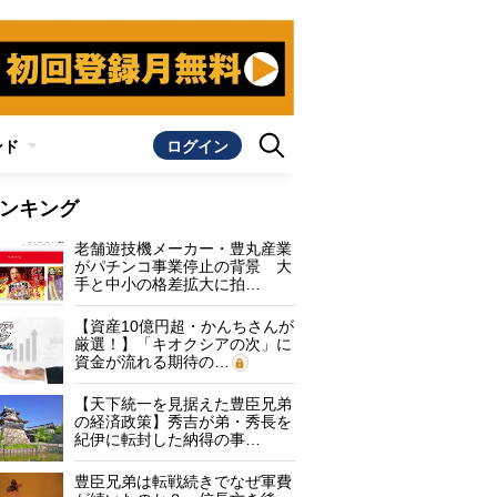
ンド
ログイン
ンキング
老舗遊技機メーカー・豊丸産業
がパチンコ事業停止の背景 大
手と中小の格差拡大に拍…
【資産10億円超・かんちさんが
厳選！】「キオクシアの次」に
資金が流れる期待の…
【天下統一を見据えた豊臣兄弟
の経済政策】秀吉が弟・秀長を
紀伊に転封した納得の事…
豊臣兄弟は転戦続きでなぜ軍費