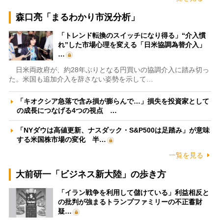
森口亮「まるわかり市況分析」
「トレンド転換のスイッチになり得る」“介入慣
れ”した市場心理を変える「日米協調為替介入」
…
日米両政府が、約28年ぶりとなる円買いの協調介入に踏み切っ
た。米国も追加介入を辞さない姿勢を示して…
「キオクシア急落で含み損が膨らんで…」損失を投資家として
の成長につなげる4つの視点 …
「NYダウは高値更新、ナスダック・S&P500は足踏み」が意味
する米国株市場の変化 半…
一覧を見る
大前研一「ビジネス新大陸」の歩き方
「イラン戦争を利用して儲けている」利益相反と
の批判が強まるトランプファミリーの不正蓄財
疑…