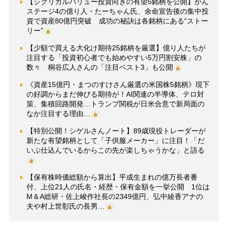
【シクリカルバリュー投資向きの有望5銘柄を公開】がん
ステージ4の億り人・たーちゃん氏、余命宣告後の集中投
資で資産80億円突破 成功の秘訣は各銘柄にある“ストー
リー”
【少額で買える大化け期待25銘柄を厳選】億り人たちが
注目する「投資初心者でも始めやすい5万円割安株」の
数々 桐谷広人さんの「注目ベスト3」も公開
《資産15億円・まつのすけさん厳選の米国株5銘柄》現下
の好調からまだ伸びる期待が！AI関連の半導体、テロ対
策、集積回路開発…トランプ関税が日米合意で新局面の
なか注目する理由…
【特別公開！シゲルさんノート】89歳現役トレーダーが
新たな有望銘柄として「子供服メーカー」に注目！「だ
いぶ仕込んでいるからこの先が楽しちゃうかな」と語る
【保有株時価総額から算出】平成生まれの億万長者番
付、上位21人の氏名・経歴・保有金額を一挙公開 1位は
M＆A総研・佐上峻作社長の2349億円、弘中綾香アナの
夫や村上世彰氏の長男…