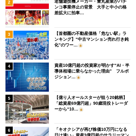
老舗遊技機メーカー・豊丸産業がパチ
2
ンコ事業停止の背景 大手と中小の格
差拡大に拍車…
【首都圏の不動産価格「危ない駅」ラ
3
ンキング】“中古マンション売れ行き鈍
化”のワー…
資産10億円超の投資家が明かす“AI・半
4
導体相場に乗らなかった理由” フルポ
ジション…
【億り人オールスターが狙う20銘柄】
5
「総資産69億円超」90歳現役トレーダ
ーから“10…
「キオクシアが再び株価10万円になる
6
日は遠い」資産3億円超のサラリーマン