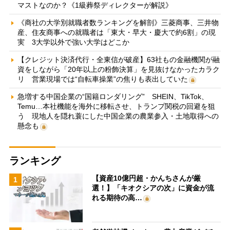
マストなのか？《1級葬祭ディレクターが解説》
《商社の大学別就職者数ランキングを解剖》三菱商事、三井物
産、住友商事への就職者は「東大・早大・慶大で約6割」の現
実 3大学以外で強い大学はどこか
【クレジット決済代行・全東信が破産】63社もの金融機関が融
資をしながら「20年以上の粉飾決算」を見抜けなかったカラク
リ 営業現場では“自転車操業”の焦りも表出していた
急増する中国企業の“国籍ロンダリング” SHEIN、TikTok、
Temu…本社機能を海外に移転させ、トランプ関税の回避を狙
う 現地人を隠れ蓑にした中国企業の農業参入・土地取得への
懸念も
ランキング
【資産10億円超・かんちさんが厳
1
選！】「キオクシアの次」に資金が流
れる期待の高…