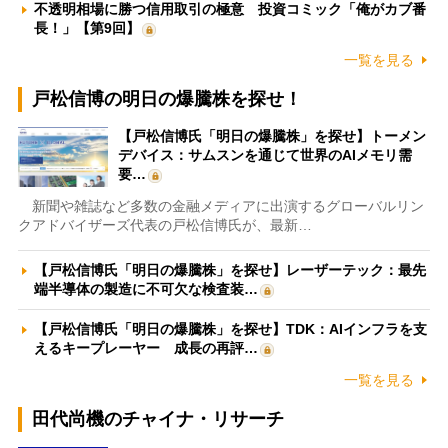
不透明相場に勝つ信用取引の極意 投資コミック「俺がカブ番
長！」【第9回】
一覧を見る
戸松信博の明日の爆騰株を探せ！
【戸松信博氏「明日の爆騰株」を探せ】トーメン
デバイス：サムスンを通じて世界のAIメモリ需
要…
新聞や雑誌など多数の金融メディアに出演するグローバルリン
クアドバイザーズ代表の戸松信博氏が、最新…
【戸松信博氏「明日の爆騰株」を探せ】レーザーテック：最先
端半導体の製造に不可欠な検査装…
【戸松信博氏「明日の爆騰株」を探せ】TDK：AIインフラを支
えるキープレーヤー 成長の再評…
一覧を見る
田代尚機のチャイナ・リサーチ