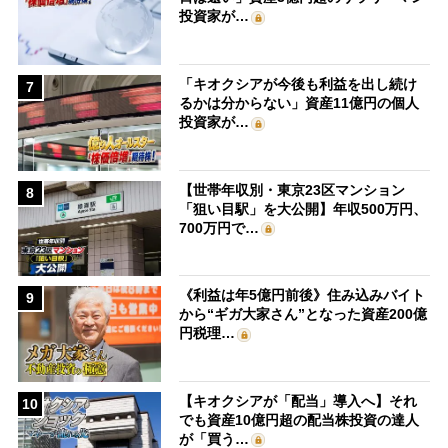
投資家が…
「キオクシアが今後も利益を出し続け
7
るかは分からない」資産11億円の個人
投資家が…
【世帯年収別・東京23区マンション
8
「狙い目駅」を大公開】年収500万円、
700万円で…
《利益は年5億円前後》住み込みバイト
9
から“ギガ大家さん”となった資産200億
円税理…
【キオクシアが「配当」導入へ】それ
10
でも資産10億円超の配当株投資の達人
が「買う…