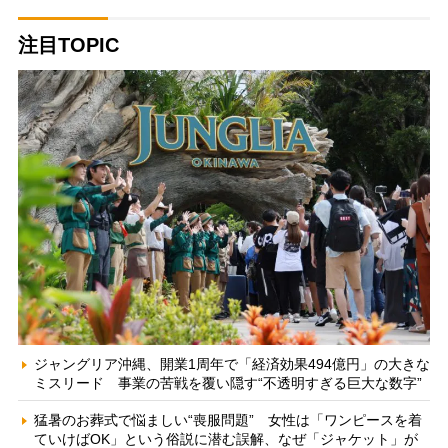
注目TOPIC
ジャングリア沖縄、開業1周年で「経済効果494億円」の大きな
ミスリード 事業の苦戦を覆い隠す“不透明すぎる巨大な数字”
猛暑のお葬式で悩ましい“喪服問題” 女性は「ワンピースを着
ていけばOK」という俗説に潜む誤解、なぜ「ジャケット」が