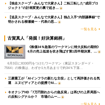
【独走スクープ・みんなで大家さん】二転三転した“成田プロ
ジェクト”の計画変更の裏で起き…
【追及スクープ・みんなで大家さん】独占入手“内部議事録”で
明かされる柳瀬健一・代表の思…
一覧を見る
古賀真人「発掘！好決算銘柄」
《株価34％急落のワークマンに特大反転の期待》
6月の売上低迷を吹き飛ばす第1四半期決算、…
6月3日に8330円をつけたワークマン（東証スタンダード・
7564）の株価は、わずか1カ月あまりで約34％下落…
三菱重工が「AIインフラの新たな主役」として再評価される気
運 エヌビディアとの提携でAI…
キオクシアHD「7万円割れからの急反発」は再びの上昇局面へ
の反転シグナルか？ 市場のムー…
一覧を見る