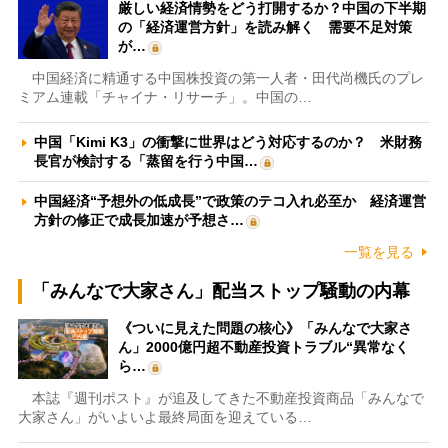
厳しい経済情勢をどう打開するか？中国の下半期
の「経済運営方針」を読み解く 需要不足対策
が…
中国経済に精通する中国株投資の第一人者・田代尚機氏のプレ
ミアム連載「チャイナ・リサーチ」。中国の…
中国「Kimi K3」の衝撃に世界はどう対応するのか？ 米財務
長官が検討する「蒸留を行う中国…
中国経済“予想外の低成長”で政策のテコ入れ必至か 経済運営
方針の修正で成長加速が予想さ…
一覧を見る
「みんなで大家さん」配当ストップ騒動の内幕
《ついに見えた問題の核心》「みんなで大家さ
ん」2000億円超不動産投資トラブル“異常なく
ら…
本誌『週刊ポスト』が追及してきた不動産投資商品「みんなで
大家さん」がいよいよ最終局面を迎えている…