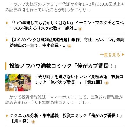
トランプ大統領のファミリー信託が今年1～3月に3000回以上も
の証券取引を行っていたことが明らかになり…
「いつ暴発してもおかしくはない」イーロン・マスク氏とスペ
ースXが抱えるリスクの数々「絶対…
【3メガバンクは純利益5兆円超】銀行、商社、ゼネコンは最高
益続出の一方で、中小企業・…
一覧を見る
投資ノウハウ満載コミック「俺がカブ番長！」
「売り時」を逃さないトレンド見極め術 投資コ
ミック「俺がカブ番長！」【第11回】
かつて投資情報雑誌「マネーポスト」にて、圧倒的な情報量が
詰め込まれた「天下無敵の株コミック」とし…
テクニカル分析・集中講義 投資コミック「俺がカブ番長！」
【第10回】