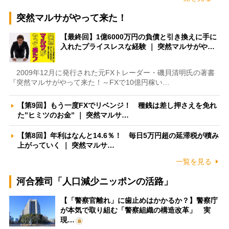
突然マルサがやって来た！
【最終回】1億6000万円の負債と引き換えに手に
入れたプライスレスな経験 ｜ 突然マルサがや…
2009年12月に発行された元FXトレーダー・磯貝清明氏の著書
『突然マルサがやって来た！～FXで10億円稼い…
【第9回】もう一度FXでリベンジ！ 種銭は差し押さえを免れ
た”ヒミツのお金” ｜ 突然マルサ…
【第8回】年利はなんと14.6％！ 毎日5万円超の延滞税が積み
上がっていく ｜ 突然マルサ…
一覧を見る
河合雅司「人口減少ニッポンの活路」
【「警察官離れ」に歯止めはかかるか？】警察庁
が本気で取り組む「警察組織の構造改革」 実
現…