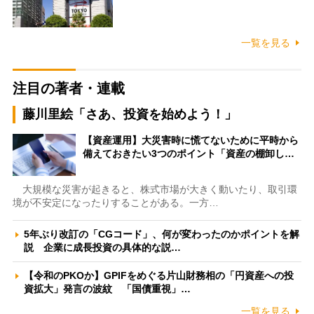
一覧を見る
注目の著者・連載
藤川里絵「さあ、投資を始めよう！」
【資産運用】大災害時に慌てないために平時から
備えておきたい3つのポイント「資産の棚卸し…
大規模な災害が起きると、株式市場が大きく動いたり、取引環
境が不安定になったりすることがある。一方…
5年ぶり改訂の「CGコード」、何が変わったのかポイントを解
説 企業に成長投資の具体的な説…
【令和のPKOか】GPIFをめぐる片山財務相の「円資産への投
資拡大」発言の波紋 「国債重視」…
一覧を見る