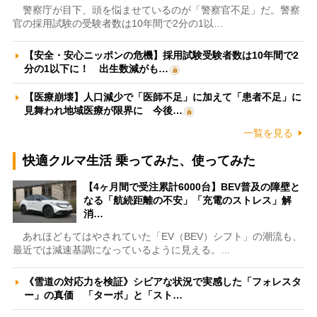
警察庁が目下、頭を悩ませているのが「警察官不足」だ。警察
官の採用試験の受験者数は10年間で2分の1以…
【安全・安心ニッポンの危機】採用試験受験者数は10年間で2
分の1以下に！ 出生数減がも…
【医療崩壊】人口減少で「医師不足」に加えて「患者不足」に
見舞われ地域医療が限界に 今後…
一覧を見る
快適クルマ生活 乗ってみた、使ってみた
【4ヶ月間で受注累計6000台】BEV普及の障壁と
なる「航続距離の不安」「充電のストレス」解
消…
あれほどもてはやされていた「EV（BEV）シフト」の潮流も、
最近では減速基調になっているように見える。…
《雪道の対応力を検証》シビアな状況で実感した「フォレスタ
ー」の真価 「ターボ」と「スト…