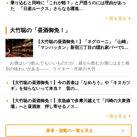
乗り込むと同時に「これが軽？」と戸惑うのには理由があっ
た 「日産ルークス」さらなる躍進…
一覧を見る
大竹聡の「昼酒御免！」
【大竹聡の昼酒御免！】「ネグローニ」「山崎」
「マンハッタン」新宿三丁目の隠れ家バーで1…
お酒はいつ飲んでもいいものだが、昼から飲むお酒にはまた格
別の味わいがある――。ライター・作家の大竹…
【大竹聡の昼酒御免！】今の若者は「なめろう」や「キヌカツ
ギ」を知らないって本当？ 昔の…
【大竹聡の昼酒御免！】京急線で多摩川越えて「川崎の大衆酒
場」へと昼酒旅 押し寄せるノス…
一覧を見る
著者・連載の一覧を見る