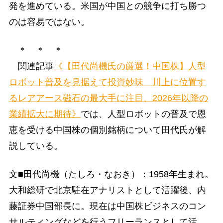
発を進めている。米国が中国との競争に打ち勝つ
のは容易ではない。
＊ ＊ ＊
関連記事
《【田代尚機氏の厳選！中国株】人型
ロボット普及を見据えて投資妙味 川上に位置す
るレアアース磁石の最大手に注目、2026年以降の
業績拡大に期待》
では、人型ロボットの普及で恩
恵を受ける中国株の個別銘柄について田代氏が解
説している。
文■田代尚機（たしろ・なおき）：1958年生まれ。
大和総研で北京駐在アナリストとして活躍後、内
藤証券中国部長に。現在は中国株ビジネスのコン
サルティングなどを行うフリーランスとして活