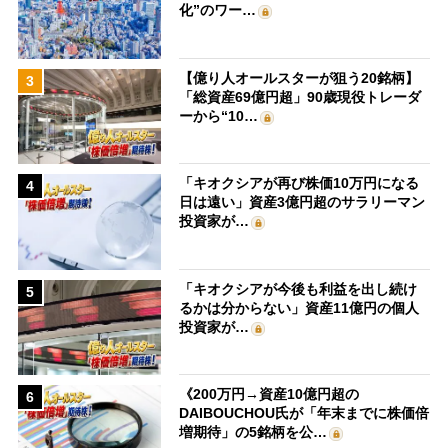
化”のワー…
【億り人オールスターが狙う20銘柄】
3
「総資産69億円超」90歳現役トレーダ
ーから“10…
「キオクシアが再び株価10万円になる
4
日は遠い」資産3億円超のサラリーマン
投資家が…
「キオクシアが今後も利益を出し続け
5
るかは分からない」資産11億円の個人
投資家が…
《200万円→資産10億円超の
6
DAIBOUCHOU氏が「年末までに株価倍
増期待」の5銘柄を公…