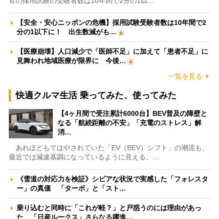
官の採用試験の受験者数は10年間で2分の1以…
【安全・安心ニッポンの危機】採用試験受験者数は10年間で2
分の1以下に！ 出生数減がも…
【医療崩壊】人口減少で「医師不足」に加えて「患者不足」に
見舞われ地域医療が限界に 今後…
一覧を見る
快適クルマ生活 乗ってみた、使ってみた
【4ヶ月間で受注累計6000台】BEV普及の障壁と
なる「航続距離の不安」「充電のストレス」解
消…
あれほどもてはやされていた「EV（BEV）シフト」の潮流も、
最近では減速基調になっているように見える。…
《雪道の対応力を検証》シビアな状況で実感した「フォレスタ
ー」の真価 「ターボ」と「スト…
乗り込むと同時に「これが軽？」と戸惑うのには理由があっ
た 「日産ルークス」さらなる躍進…