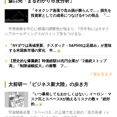
森口亮「まるわかり市況分析」
「キオクシア急落で含み損が膨らんで…」損失を
投資家としての成長につなげる4つの視点 「…
半導体株を中心に相場の調整色が強まり、7月中旬にはキオク
シアホールディングスがストップ安をつけるな…
「NYダウは高値更新、ナスダック・S&P500は足踏み」が意味
する米国株市場の変化 半…
【歴史的な爆騰劇】時価総額10兆円企業が「2連続ストップ
高」「制限値幅拡大」の衝撃 フ…
一覧を見る
大前研一「ビジネス新大陸」の歩き方
「いつ暴発してもおかしくはない」イーロン・マ
スク氏とスペースXが抱えるリスクの数々「絶対
的…
宇宙開発企業「スペースX」の上場で史上初の「兆万長者（ト