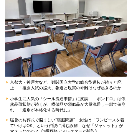
京都大・神戸大など、難関国立大学の総合型選抜が続々と廃
止 「推薦入試の拡大」報道と現実の乖離はなぜ起きるのか
小学生に人気の「シール流通事情」に変調 「ボンドロ」は依
然品薄状態が続くが、模倣品や類似品が大量流通し一部で値崩
れ 「選別が本格化する時代に」
猛暑のお葬式で悩ましい“喪服問題” 女性は「ワンピースを着
ていけばOK」という俗説に潜む誤解、なぜ「ジャケット」が
マストなのか？《1級葬祭ディレクターが解説》