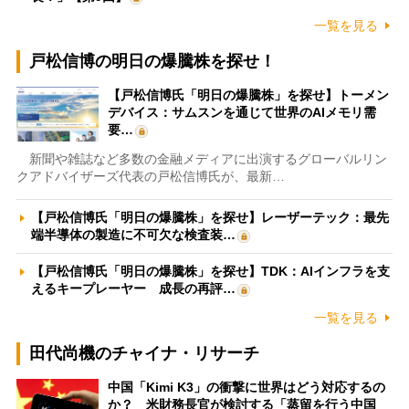
一覧を見る
戸松信博の明日の爆騰株を探せ！
【戸松信博氏「明日の爆騰株」を探せ】トーメン
デバイス：サムスンを通じて世界のAIメモリ需
要…
新聞や雑誌など多数の金融メディアに出演するグローバルリン
クアドバイザーズ代表の戸松信博氏が、最新…
【戸松信博氏「明日の爆騰株」を探せ】レーザーテック：最先
端半導体の製造に不可欠な検査装…
【戸松信博氏「明日の爆騰株」を探せ】TDK：AIインフラを支
えるキープレーヤー 成長の再評…
一覧を見る
田代尚機のチャイナ・リサーチ
中国「Kimi K3」の衝撃に世界はどう対応するの
か？ 米財務長官が検討する「蒸留を行う中国