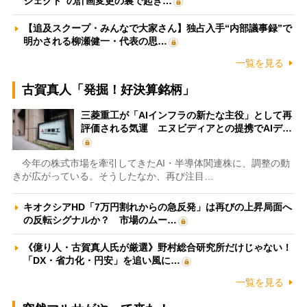
ジェクト”の計画変更の裏で起き…
【追及スクープ・みんなで大家さん】独占入手“内部議事録”で
明かされる柳瀬健一・代表の思…
一覧を見る
古賀真人「発掘！好決算銘柄」
三菱重工が「AIインフラの新たな主役」として再
評価される気運 エヌビディアとの提携でAIデ…
今年の株式市場を牽引してきたAI・半導体関連株に、調整の動
きが広がっている。そうしたなか、再び注目…
キオクシアHD「7万円割れからの急反発」は再びの上昇局面へ
の反転シグナルか？ 市場のムー…
《億り人・古賀真人氏が厳選》野村総合研究所だけじゃない！
「DX・省力化・円安」を追い風に…
一覧を見る