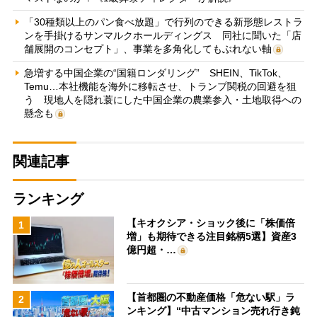
「30種類以上のパン食べ放題」で行列のできる新形態レストラ
ンを手掛けるサンマルクホールディングス 同社に聞いた「店
舗展開のコンセプト」、事業を多角化してもぶれない軸
急増する中国企業の“国籍ロンダリング” SHEIN、TikTok、
Temu…本社機能を海外に移転させ、トランプ関税の回避を狙
う 現地人を隠れ蓑にした中国企業の農業参入・土地取得への
懸念も
関連記事
ランキング
【キオクシア・ショック後に「株価倍
1
増」も期待できる注目銘柄5選】資産3
億円超・…
【首都圏の不動産価格「危ない駅」ラ
2
ンキング】“中古マンション売れ行き鈍