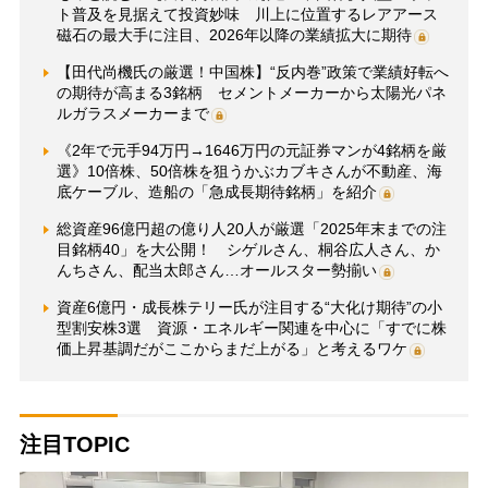
ト普及を見据えて投資妙味 川上に位置するレアアース
磁石の最大手に注目、2026年以降の業績拡大に期待
【田代尚機氏の厳選！中国株】“反内巻”政策で業績好転へ
の期待が高まる3銘柄 セメントメーカーから太陽光パネ
ルガラスメーカーまで
《2年で元手94万円→1646万円の元証券マンが4銘柄を厳
選》10倍株、50倍株を狙うかぶカブキさんが不動産、海
底ケーブル、造船の「急成長期待銘柄」を紹介
総資産96億円超の億り人20人が厳選「2025年末までの注
目銘柄40」を大公開！ シゲルさん、桐谷広人さん、か
んちさん、配当太郎さん…オールスター勢揃い
資産6億円・成長株テリー氏が注目する“大化け期待”の小
型割安株3選 資源・エネルギー関連を中心に「すでに株
価上昇基調だがここからまだ上がる」と考えるワケ
注目TOPIC