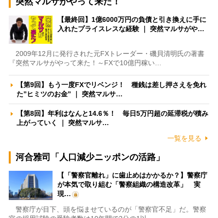
突然マルサがやって来た！
【最終回】1億6000万円の負債と引き換えに手に
入れたプライスレスな経験 ｜ 突然マルサがや…
2009年12月に発行された元FXトレーダー・磯貝清明氏の著書
『突然マルサがやって来た！～FXで10億円稼い…
【第9回】もう一度FXでリベンジ！ 種銭は差し押さえを免れ
た”ヒミツのお金” ｜ 突然マルサ…
【第8回】年利はなんと14.6％！ 毎日5万円超の延滞税が積み
上がっていく ｜ 突然マルサ…
一覧を見る
河合雅司「人口減少ニッポンの活路」
【「警察官離れ」に歯止めはかかるか？】警察庁
が本気で取り組む「警察組織の構造改革」 実
現…
警察庁が目下、頭を悩ませているのが「警察官不足」だ。警察