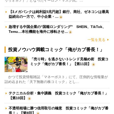
リリオネア）」となったイーロン・マスク氏。…
【3メガバンクは純利益5兆円超】銀行、商社、ゼネコンは最高
益続出の一方で、中小企業・…
急増する中国企業の“国籍ロンダリング” SHEIN、TikTok、
Temu…本社機能を海外に移転させ…
一覧を見る
投資ノウハウ満載コミック「俺がカブ番長！」
「売り時」を逃さないトレンド見極め術 投資コ
ミック「俺がカブ番長！」【第11回】
かつて投資情報雑誌「マネーポスト」にて、圧倒的な情報量が
詰め込まれた「天下無敵の株コミック」とし…
テクニカル分析・集中講義 投資コミック「俺がカブ番長！」
【第10回】
不透明相場に勝つ信用取引の極意 投資コミック「俺がカブ番
長！」【第9回】