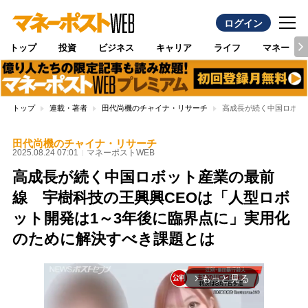
ログイン
トップ
投資
ビジネス
キャリア
ライフ
マネー
トップ
連載・著者
田代尚機のチャイナ・リサーチ
高成長が続く中国ロボッ
田代尚機のチャイナ・リサーチ
2025.08.24 07:01
マネーポストWEB
高成長が続く中国ロボット産業の最前
線 宇樹科技の王興興CEOは「人型ロボ
ット開発は1～3年後に臨界点に」実用化
のために解決すべき課題とは
もっと見る
arrow_forward_ios