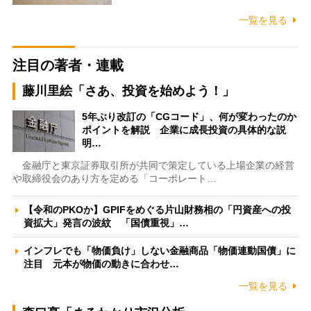
一覧を見る
注目の著者・連載
藤川里絵「さあ、投資を始めよう！」
5年ぶり改訂の「CGコード」、何が変わったのか
ポイントを解説 企業に成長投資の具体的な説
明…
金融庁と東京証券取引所が共同で策定している上場企業の経営
や取締役会のあり方を定める「コーポレート…
【令和のPKOか】GPIFをめぐる片山財務相の「円資産への投
資拡大」発言の波紋 「国債重視」…
インフレでも「物価負け」しない金融商品「物価連動国債」に
注目 元本が物価の動きに合わせ…
一覧を見る