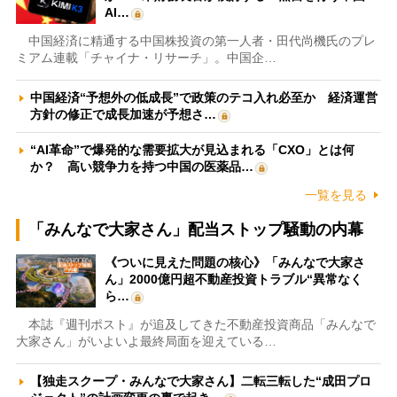
AI…
中国経済に精通する中国株投資の第一人者・田代尚機氏のプレ
ミアム連載「チャイナ・リサーチ」。中国企…
中国経済“予想外の低成長”で政策のテコ入れ必至か 経済運営
方針の修正で成長加速が予想さ…
“AI革命”で爆発的な需要拡大が見込まれる「CXO」とは何
か？ 高い競争力を持つ中国の医薬品…
一覧を見る
「みんなで大家さん」配当ストップ騒動の内幕
《ついに見えた問題の核心》「みんなで大家さ
ん」2000億円超不動産投資トラブル“異常なく
ら…
本誌『週刊ポスト』が追及してきた不動産投資商品「みんなで
大家さん」がいよいよ最終局面を迎えている…
【独走スクープ・みんなで大家さん】二転三転した“成田プロ