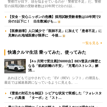
警察庁が目下、頭を悩ませているのが「警察官不足」だ。警察
官の採用試験の受験者数は10年間で2分の1以…
【安全・安心ニッポンの危機】採用試験受験者数は10年間で2
分の1以下に！ 出生数減がも…
【医療崩壊】人口減少で「医師不足」に加えて「患者不足」に
見舞われ地域医療が限界に 今後…
一覧を見る
快適クルマ生活 乗ってみた、使ってみた
【4ヶ月間で受注累計6000台】BEV普及の障壁と
なる「航続距離の不安」「充電のストレス」解
消…
あれほどもてはやされていた「EV（BEV）シフト」の潮流も、
最近では減速基調になっているように見える。…
《雪道の対応力を検証》シビアな状況で実感した「フォレスタ
ー」の真価 「ターボ」と「スト…