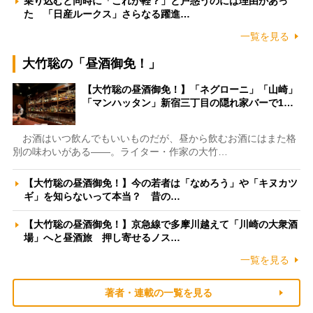
乗り込むと同時に「これが軽？」と戸惑うのには理由があっ
た 「日産ルークス」さらなる躍進…
一覧を見る
大竹聡の「昼酒御免！」
【大竹聡の昼酒御免！】「ネグローニ」「山崎」
「マンハッタン」新宿三丁目の隠れ家バーで1…
お酒はいつ飲んでもいいものだが、昼から飲むお酒にはまた格
別の味わいがある――。ライター・作家の大竹…
【大竹聡の昼酒御免！】今の若者は「なめろう」や「キヌカツ
ギ」を知らないって本当？ 昔の…
【大竹聡の昼酒御免！】京急線で多摩川越えて「川崎の大衆酒
場」へと昼酒旅 押し寄せるノス…
一覧を見る
著者・連載の一覧を見る