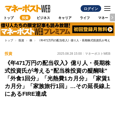
ログイン
トップ
投資
ビジネス
キャリア
ライフ
マネー
トップ
投資
株
《年471万円の配当収入》億り人・長期株式投資氏が考える“
投資
2025.08.28 15:00
マネーポストWEB
《年471万円の配当収入》億り人・長期株
式投資氏が考える“配当株投資の醍醐味”
「外食1回分」「光熱費1カ月分」「家賃1
カ月分」「家族旅行1回」…その延長線上
にあるFIRE達成
Loaded
:
96.70%
/
Unmute