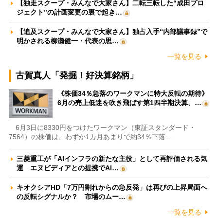
【独走スクープ・みんなで大家さん】二転三転した“成田プロ
ジェクト”の計画変更の裏で起き…
【追及スクープ・みんなで大家さん】独占入手“内部議事録”で
明かされる柳瀬健一・代表の思…
一覧を見る
古賀真人「発掘！好決算銘柄」
《株価34％急落のワークマンに特大反転の期待》
6月の売上低迷を吹き飛ばす第1四半期決算、…
6月3日に8330円をつけたワークマン（東証スタンダード・
7564）の株価は、わずか1カ月あまりで約34％下落…
三菱重工が「AIインフラの新たな主役」として再評価される気
運 エヌビディアとの提携でAI…
キオクシアHD「7万円割れからの急反発」は再びの上昇局面へ
の反転シグナルか？ 市場のムー…
一覧を見る