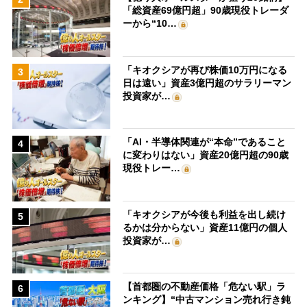
「総資産69億円超」90歳現役トレーダ
ーから“10…
「キオクシアが再び株価10万円になる
3
日は遠い」資産3億円超のサラリーマン
投資家が…
「AI・半導体関連が“本命”であること
4
に変わりはない」資産20億円超の90歳
現役トレー…
「キオクシアが今後も利益を出し続け
5
るかは分からない」資産11億円の個人
投資家が…
【首都圏の不動産価格「危ない駅」ラ
6
ンキング】“中古マンション売れ行き鈍