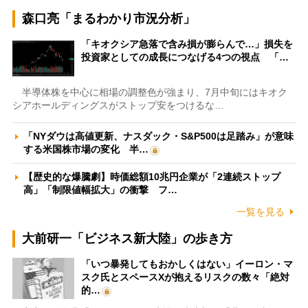
森口亮「まるわかり市況分析」
「キオクシア急落で含み損が膨らんで…」損失を
投資家としての成長につなげる4つの視点 「…
半導体株を中心に相場の調整色が強まり、7月中旬にはキオク
シアホールディングスがストップ安をつけるな…
「NYダウは高値更新、ナスダック・S&P500は足踏み」が意味
する米国株市場の変化 半…
【歴史的な爆騰劇】時価総額10兆円企業が「2連続ストップ
高」「制限値幅拡大」の衝撃 フ…
一覧を見る
大前研一「ビジネス新大陸」の歩き方
「いつ暴発してもおかしくはない」イーロン・マ
スク氏とスペースXが抱えるリスクの数々「絶対
的…