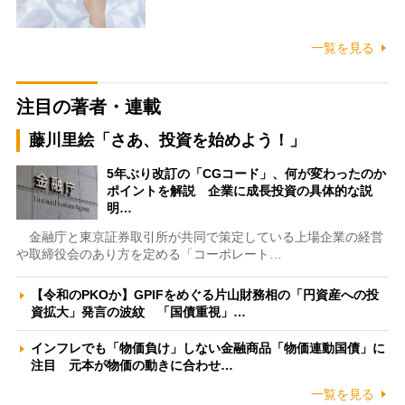
一覧を見る
注目の著者・連載
藤川里絵「さあ、投資を始めよう！」
5年ぶり改訂の「CGコード」、何が変わったのか
ポイントを解説 企業に成長投資の具体的な説
明…
金融庁と東京証券取引所が共同で策定している上場企業の経営
や取締役会のあり方を定める「コーポレート…
【令和のPKOか】GPIFをめぐる片山財務相の「円資産への投
資拡大」発言の波紋 「国債重視」…
インフレでも「物価負け」しない金融商品「物価連動国債」に
注目 元本が物価の動きに合わせ…
一覧を見る