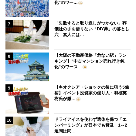
化”のワー…
「失敗すると取り返しがつかない」葬
7
儀社の手を借りない「DIY葬」の落とし
穴 素人には…
【大阪の不動産価格「危ない駅」ラン
8
キング】“中古マンション売れ行き鈍
化”のワース…
【キオクシア・ショックの後に狙う5銘
9
柄】イベント投資家の億り人・羽根英
樹氏が厳…
ドライアイスを使わず遺体を保つ「エ
10
ンバーミング」が日本でも普及 1～2
週間は問…