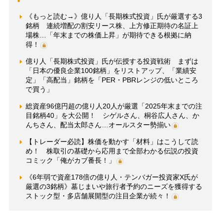
《もっと読む→》億り人「長期株式投資」氏が厳選する3
銘柄 連続増配の割安リース株、上方修正期待の名証上
場株…「年末までの株価上昇」が期待できる根拠に納
得！
億り人「長期株式投資」氏が伝授する投資戦術 まずは
「日本の優良企業100銘柄」をリストアップ、「業績安
定」「高配当」銘柄を「PER・PBRレンジの低いところ
で買う」
総資産96億円超の億り人20人が厳選「2025年末までの注
目銘柄40」を大公開！ シゲルさん、桐谷広人さん、か
んちさん、配当太郎さん…オールスター勢揃い
【トレーダー必読】株価を動かす「材料」はこうして読
め！ 株取引の基礎から応用まで全部わかる伝説の投資
コミック「俺がカブ番長！」
《6年弱で資産178倍の億り人・テンバガー投資家X氏が
厳選の3銘柄》墓じまいや旅行者予約のニーズを獲得する
ストック型・多店舗展開型の注目企業が続々！