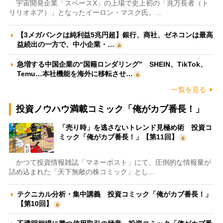
宇宙開発企業「スペースX」の上場で史上初の「兆万長者（ト
リリオネア）」となったイーロン・マスク氏。…
【3メガバンクは純利益5兆円超】銀行、商社、ゼネコンは最高
益続出の一方で、中小企業・…
急増する中国企業の“国籍ロンダリング” SHEIN、TikTok、
Temu…本社機能を海外に移転させ…
一覧を見る
投資ノウハウ満載コミック「俺がカブ番長！」
「売り時」を逃さないトレンド見極め術 投資コ
ミック「俺がカブ番長！」【第11回】
かつて投資情報雑誌「マネーポスト」にて、圧倒的な情報量が
詰め込まれた「天下無敵の株コミック」とし…
テクニカル分析・集中講義 投資コミック「俺がカブ番長！」
【第10回】