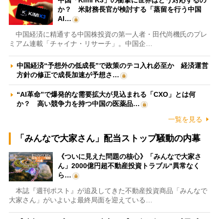
中国「Kimi K3」の衝撃に世界はどう対応するの
か？ 米財務長官が検討する「蒸留を行う中国
AI…
中国経済に精通する中国株投資の第一人者・田代尚機氏のプレ
ミアム連載「チャイナ・リサーチ」。中国企…
中国経済“予想外の低成長”で政策のテコ入れ必至か 経済運営
方針の修正で成長加速が予想さ…
“AI革命”で爆発的な需要拡大が見込まれる「CXO」とは何
か？ 高い競争力を持つ中国の医薬品…
一覧を見る
「みんなで大家さん」配当ストップ騒動の内幕
《ついに見えた問題の核心》「みんなで大家さ
ん」2000億円超不動産投資トラブル“異常なく
ら…
本誌『週刊ポスト』が追及してきた不動産投資商品「みんなで
大家さん」がいよいよ最終局面を迎えている…