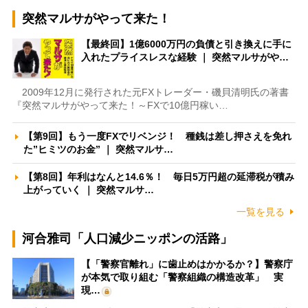
突然マルサがやって来た！
【最終回】1億6000万円の負債と引き換えに手に
入れたプライスレスな経験 ｜ 突然マルサがや…
2009年12月に発行された元FXトレーダー・磯貝清明氏の著書
『突然マルサがやって来た！～FXで10億円稼い…
【第9回】もう一度FXでリベンジ！ 種銭は差し押さえを免れ
た”ヒミツのお金” ｜ 突然マルサ…
【第8回】年利はなんと14.6％！ 毎日5万円超の延滞税が積み
上がっていく ｜ 突然マルサ…
一覧を見る
河合雅司「人口減少ニッポンの活路」
【「警察官離れ」に歯止めはかかるか？】警察庁
が本気で取り組む「警察組織の構造改革」 実
現…