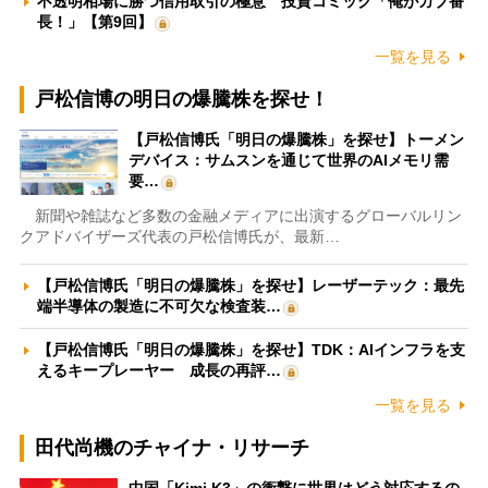
不透明相場に勝つ信用取引の極意 投資コミック「俺がカブ番
長！」【第9回】
一覧を見る
戸松信博の明日の爆騰株を探せ！
【戸松信博氏「明日の爆騰株」を探せ】トーメン
デバイス：サムスンを通じて世界のAIメモリ需
要…
新聞や雑誌など多数の金融メディアに出演するグローバルリン
クアドバイザーズ代表の戸松信博氏が、最新…
【戸松信博氏「明日の爆騰株」を探せ】レーザーテック：最先
端半導体の製造に不可欠な検査装…
【戸松信博氏「明日の爆騰株」を探せ】TDK：AIインフラを支
えるキープレーヤー 成長の再評…
一覧を見る
田代尚機のチャイナ・リサーチ