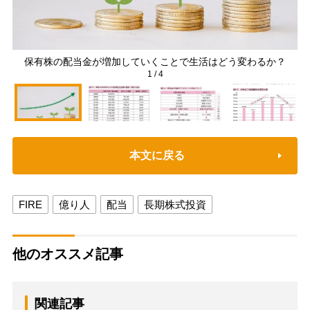
保有株の配当金が増加していくことで生活はどう変わるか？
1
/
4
本文に戻る
FIRE
億り人
配当
長期株式投資
他のオススメ記事
関連記事