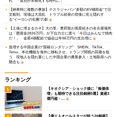
れ 「選別が本格化する時代に」
【納車時に複数の事故】テスラジャパン“多額のEV補助金”で注
文殺到、現場は大混乱 トラブル続発の背後に見え隠れす
る“イーロンの右腕”の影
【土俵に埋まるカネ】大の里、豊昇龍が黒星続きの名古屋場所
は「懸賞金2826万円」が下位力士に渡り「今日はみんなで焼肉
だ！」 金星4個配給で協会は年96万円の支出増に
急増する中国企業の“国籍ロンダリング” SHEIN、TikTok、
Temu…本社機能を海外に移転させ、トランプ関税の回避を狙
う 現地人を隠れ蓑にした中国企業の農業参入・土地取得への
懸念も
ランキング
【キオクシア・ショック後に「株価倍
1
増」も期待できる注目銘柄5選】資産3
億円超・…
【億り人オールスターが狙う20銘柄】
2