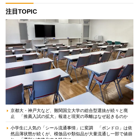
注目TOPIC
京都大・神戸大など、難関国立大学の総合型選抜が続々と廃
止 「推薦入試の拡大」報道と現実の乖離はなぜ起きるのか
小学生に人気の「シール流通事情」に変調 「ボンドロ」は依
然品薄状態が続くが、模倣品や類似品が大量流通し一部で値崩