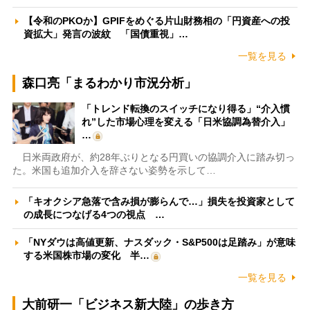
【令和のPKOか】GPIFをめぐる片山財務相の「円資産への投
資拡大」発言の波紋 「国債重視」…
一覧を見る
森口亮「まるわかり市況分析」
「トレンド転換のスイッチになり得る」“介入慣
れ”した市場心理を変える「日米協調為替介入」
…
日米両政府が、約28年ぶりとなる円買いの協調介入に踏み切っ
た。米国も追加介入を辞さない姿勢を示して…
「キオクシア急落で含み損が膨らんで…」損失を投資家として
の成長につなげる4つの視点 …
「NYダウは高値更新、ナスダック・S&P500は足踏み」が意味
する米国株市場の変化 半…
一覧を見る
大前研一「ビジネス新大陸」の歩き方