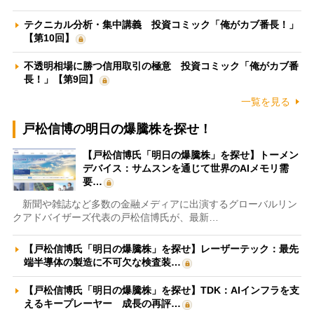
テクニカル分析・集中講義 投資コミック「俺がカブ番長！」
【第10回】
不透明相場に勝つ信用取引の極意 投資コミック「俺がカブ番
長！」【第9回】
一覧を見る
戸松信博の明日の爆騰株を探せ！
【戸松信博氏「明日の爆騰株」を探せ】トーメン
デバイス：サムスンを通じて世界のAIメモリ需
要…
新聞や雑誌など多数の金融メディアに出演するグローバルリン
クアドバイザーズ代表の戸松信博氏が、最新…
【戸松信博氏「明日の爆騰株」を探せ】レーザーテック：最先
端半導体の製造に不可欠な検査装…
【戸松信博氏「明日の爆騰株」を探せ】TDK：AIインフラを支
えるキープレーヤー 成長の再評…