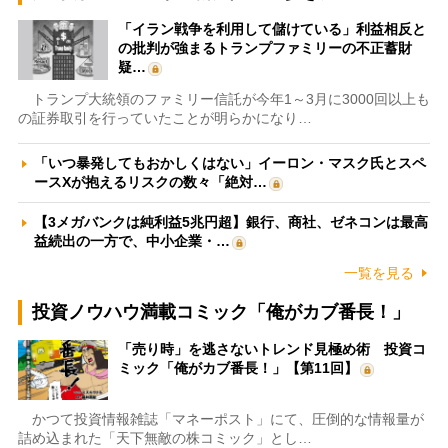
「イラン戦争を利用して儲けている」利益相反と
の批判が強まるトランプファミリーの不正蓄財
疑…
トランプ大統領のファミリー信託が今年1～3月に3000回以上も
の証券取引を行っていたことが明らかになり…
「いつ暴発してもおかしくはない」イーロン・マスク氏とスペ
ースXが抱えるリスクの数々「絶対…
【3メガバンクは純利益5兆円超】銀行、商社、ゼネコンは最高
益続出の一方で、中小企業・…
一覧を見る
投資ノウハウ満載コミック「俺がカブ番長！」
「売り時」を逃さないトレンド見極め術 投資コ
ミック「俺がカブ番長！」【第11回】
かつて投資情報雑誌「マネーポスト」にて、圧倒的な情報量が
詰め込まれた「天下無敵の株コミック」とし…