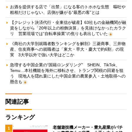
お酒を提供する店で「出禁」になる客のトホホな生態 嘔吐や
粗相だけじゃない、店側が嫌がる“最悪の客”とは
【クレジット決済代行・全東信が破産】63社もの金融機関が融
資をしながら「20年以上の粉飾決算」を見抜けなかったカラク
リ 営業現場では“自転車操業”の焦りも表出していた
《商社の大学別就職者数ランキングを解剖》三菱商事、三井物
産、住友商事への就職者は「東大・早大・慶大で約6割」の現
実 3大学以外で強い大学はどこか
急増する中国企業の“国籍ロンダリング” SHEIN、TikTok、
Temu…本社機能を海外に移転させ、トランプ関税の回避を狙
う 現地人を隠れ蓑にした中国企業の農業参入・土地取得への
懸念も
関連記事
ランキング
老舗遊技機メーカー・豊丸産業がパチ
1