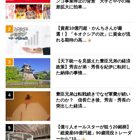
ンコ事業停止の背景 大手と中小の格
差拡大に拍車…
【資産10億円超・かんちさんが厳
2
選！】「キオクシアの次」に資金が流
れる期待の高…
【天下統一を見据えた豊臣兄弟の経済
3
政策】秀吉が弟・秀長を紀伊に転封し
た納得の事情…
豊臣兄弟は転戦続きでなぜ軍費が続い
4
たのか？ 信長亡き後、秀吉・秀長の
突出した経済…
【億り人オールスターが狙う20銘柄】
5
「総資産69億円超」90歳現役トレーダ
ーから“10…