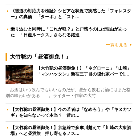
《雪道の対応力を検証》シビアな状況で実感した「フォレスタ
ー」の真価 「ターボ」と「スト…
乗り込むと同時に「これが軽？」と戸惑うのには理由があっ
た 「日産ルークス」さらなる躍進…
一覧を見る
大竹聡の「昼酒御免！」
【大竹聡の昼酒御免！】「ネグローニ」「山崎」
「マンハッタン」新宿三丁目の隠れ家バーで1…
お酒はいつ飲んでもいいものだが、昼から飲むお酒にはまた格
別の味わいがある――。ライター・作家の大竹…
【大竹聡の昼酒御免！】今の若者は「なめろう」や「キヌカツ
ギ」を知らないって本当？ 昔の…
【大竹聡の昼酒御免！】京急線で多摩川越えて「川崎の大衆酒
場」へと昼酒旅 押し寄せるノス…