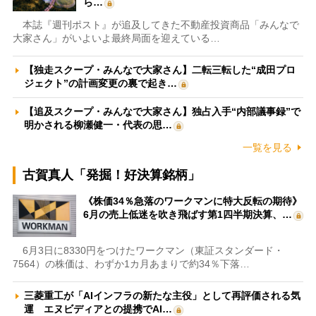
ら…
本誌『週刊ポスト』が追及してきた不動産投資商品「みんなで
大家さん」がいよいよ最終局面を迎えている…
【独走スクープ・みんなで大家さん】二転三転した“成田プロ
ジェクト”の計画変更の裏で起き…
【追及スクープ・みんなで大家さん】独占入手“内部議事録”で
明かされる柳瀬健一・代表の思…
一覧を見る
古賀真人「発掘！好決算銘柄」
《株価34％急落のワークマンに特大反転の期待》
6月の売上低迷を吹き飛ばす第1四半期決算、…
6月3日に8330円をつけたワークマン（東証スタンダード・
7564）の株価は、わずか1カ月あまりで約34％下落…
三菱重工が「AIインフラの新たな主役」として再評価される気
運 エヌビディアとの提携でAI…