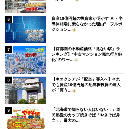
資産10億円超の投資家が明かす“AI・半
6
導体相場に乗らなかった理由” フルポ
ジション…
【首都圏の不動産価格「危ない駅」ラ
7
ンキング】“中古マンション売れ行き鈍
化”のワー…
【キオクシアが「配当」導入へ】それ
8
でも資産10億円超の配当株投資の達人
が「買う…
「北海道で知らない人はいない！」道
9
民熱愛のカップ焼きそば「やきそば弁
当」、最大の…