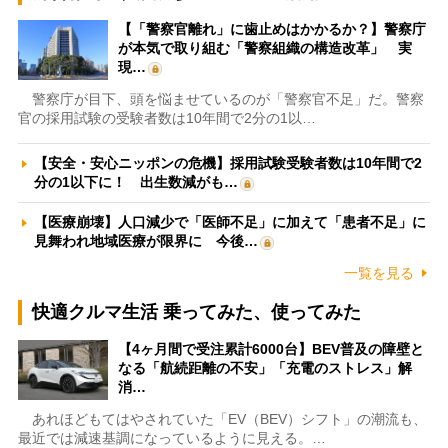
【「警察官離れ」に歯止めはかかるか？】警察庁
が本気で取り組む「警察組織の構造改革」 実
現…
警察庁が目下、頭を悩ませているのが「警察官不足」だ。警察
官の採用試験の受験者数は10年間で2分の1以…
【安全・安心ニッポンの危機】採用試験受験者数は10年間で2
分の1以下に！ 出生数減がも…
【医療崩壊】人口減少で「医師不足」に加えて「患者不足」に
見舞われ地域医療が限界に 今後…
一覧を見る
快適クルマ生活 乗ってみた、使ってみた
【4ヶ月間で受注累計6000台】BEV普及の障壁と
なる「航続距離の不安」「充電のストレス」解
消…
あれほどもてはやされていた「EV（BEV）シフト」の潮流も、
最近では減速基調になっているように見える。…