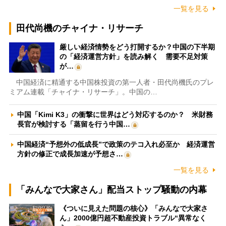
一覧を見る
田代尚機のチャイナ・リサーチ
厳しい経済情勢をどう打開するか？中国の下半期
の「経済運営方針」を読み解く 需要不足対策
が…
中国経済に精通する中国株投資の第一人者・田代尚機氏のプレ
ミアム連載「チャイナ・リサーチ」。中国の…
中国「Kimi K3」の衝撃に世界はどう対応するのか？ 米財務
長官が検討する「蒸留を行う中国…
中国経済“予想外の低成長”で政策のテコ入れ必至か 経済運営
方針の修正で成長加速が予想さ…
一覧を見る
「みんなで大家さん」配当ストップ騒動の内幕
《ついに見えた問題の核心》「みんなで大家さ
ん」2000億円超不動産投資トラブル“異常なく