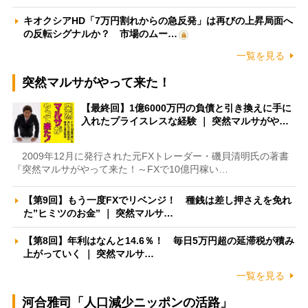
キオクシアHD「7万円割れからの急反発」は再びの上昇局面へ
の反転シグナルか？ 市場のムー…
一覧を見る
突然マルサがやって来た！
【最終回】1億6000万円の負債と引き換えに手に
入れたプライスレスな経験 ｜ 突然マルサがや…
2009年12月に発行された元FXトレーダー・磯貝清明氏の著書
『突然マルサがやって来た！～FXで10億円稼い…
【第9回】もう一度FXでリベンジ！ 種銭は差し押さえを免れ
た”ヒミツのお金” ｜ 突然マルサ…
【第8回】年利はなんと14.6％！ 毎日5万円超の延滞税が積み
上がっていく ｜ 突然マルサ…
一覧を見る
河合雅司「人口減少ニッポンの活路」