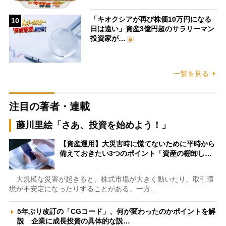
「キオクシアが再び株価10万円になる
10
日は遠い」資産3億円超のサラリーマン
投資家が…
一覧を見る
注目の著者・連載
藤川里絵「さあ、投資を始めよう！」
【資産運用】大災害時に慌てないために平時から
備えておきたい3つのポイント「資産の棚卸し…
大規模な災害が起きると、株式市場が大きく動いたり、取引環
境が不安定になったりすることがある。一方…
5年ぶり改訂の「CGコード」、何が変わったのかポイントを解
説 企業に成長投資の具体的な説…