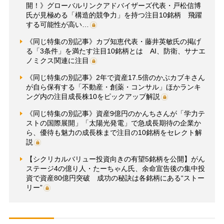
開！》グローバルリンクアドバイザーズ代表・戸松信博
氏が見極める「構造的競争力」を持つ注目10銘柄 飛躍
する可能性が高い…
《同じ特集の別記事》カブ知恵代表・藤井英敏氏の掲げ
る「3条件」を満たす注目10銘柄とは AI、防衛、サナエ
ノミクス関連に注目
《同じ特集の別記事》2年で資産17.5倍のかぶカブキさん
が自ら保有する「不動産・創薬・コンサル」ほかランキ
ング内の注目成長株10をピックアップ解説
《同じ特集の別記事》資産9億円のかんちさんが「学力テ
ストの国際展開」「太陽光発電」で急成長期待の企業か
ら、優待も魅力の成長株まで注目の10銘柄をセレクト解
説
【シクリカルバリュー投資向きの有望5銘柄を公開】がん
ステージ4の億り人・たーちゃん氏、余命宣告後の集中投
資で資産80億円突破 成功の秘訣は各銘柄にある“ストー
リー”