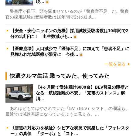
現…
警察庁が目下、頭を悩ませているのが「警察官不足」だ。警察
官の採用試験の受験者数は10年間で2分の1以…
【安全・安心ニッポンの危機】採用試験受験者数は10年間で2
分の1以下に！ 出生数減がも…
【医療崩壊】人口減少で「医師不足」に加えて「患者不足」に
見舞われ地域医療が限界に 今後…
一覧を見る
快適クルマ生活 乗ってみた、使ってみた
【4ヶ月間で受注累計6000台】BEV普及の障壁と
なる「航続距離の不安」「充電のストレス」解
消…
あれほどもてはやされていた「EV（BEV）シフト」の潮流も、
最近では減速基調になっているように見える。…
《雪道の対応力を検証》シビアな状況で実感した「フォレスタ
ー」の真価 「ターボ」と「スト…