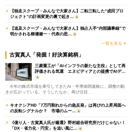
【独走スクープ・みんなで大家さん】二転三転した“成田プロ
ジェクト”の計画変更の裏で起き…
【追及スクープ・みんなで大家さん】独占入手“内部議事録”で
明かされる柳瀬健一・代表の思…
一覧を見る
古賀真人「発掘！好決算銘柄」
三菱重工が「AIインフラの新たな主役」として再
評価される気運 エヌビディアとの提携でAIデ…
今年の株式市場を牽引してきたAI・半導体関連株に、調整の動
きが広がっている。そうしたなか、再び注目…
キオクシアHD「7万円割れからの急反発」は再びの上昇局面へ
の反転シグナルか？ 市場のムー…
《億り人・古賀真人氏が厳選》野村総合研究所だけじゃない！
「DX・省力化・円安」を追い風に…