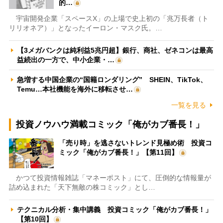
的…
宇宙開発企業「スペースX」の上場で史上初の「兆万長者（ト
リリオネア）」となったイーロン・マスク氏。…
【3メガバンクは純利益5兆円超】銀行、商社、ゼネコンは最高
益続出の一方で、中小企業・…
急増する中国企業の“国籍ロンダリング” SHEIN、TikTok、
Temu…本社機能を海外に移転させ…
一覧を見る
投資ノウハウ満載コミック「俺がカブ番長！」
「売り時」を逃さないトレンド見極め術 投資コ
ミック「俺がカブ番長！」【第11回】
かつて投資情報雑誌「マネーポスト」にて、圧倒的な情報量が
詰め込まれた「天下無敵の株コミック」とし…
テクニカル分析・集中講義 投資コミック「俺がカブ番長！」
【第10回】