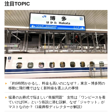
注目TOPIC
「約5時間かかるし、料金も高いのになぜ？」東京～博多間の
移動に飛行機ではなく新幹線を選ぶ人の事情
猛暑のお葬式で悩ましい“喪服問題” 女性は「ワンピースを着
ていけばOK」という俗説に潜む誤解、なぜ「ジャケット」が
マストなのか？《1級葬祭ディレクターが解説》