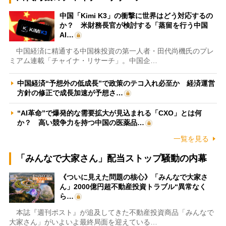
中国「Kimi K3」の衝撃に世界はどう対応するの
か？ 米財務長官が検討する「蒸留を行う中国
AI…
中国経済に精通する中国株投資の第一人者・田代尚機氏のプレ
ミアム連載「チャイナ・リサーチ」。中国企…
中国経済“予想外の低成長”で政策のテコ入れ必至か 経済運営
方針の修正で成長加速が予想さ…
“AI革命”で爆発的な需要拡大が見込まれる「CXO」とは何
か？ 高い競争力を持つ中国の医薬品…
一覧を見る
「みんなで大家さん」配当ストップ騒動の内幕
《ついに見えた問題の核心》「みんなで大家さ
ん」2000億円超不動産投資トラブル“異常なく
ら…
本誌『週刊ポスト』が追及してきた不動産投資商品「みんなで
大家さん」がいよいよ最終局面を迎えている…