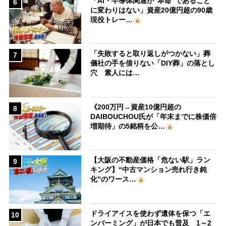
「AI・半導体関連が“本命”であること
6
に変わりはない」資産20億円超の90歳
現役トレー…
「失敗すると取り返しがつかない」葬
7
儀社の手を借りない「DIY葬」の落とし
穴 素人には…
《200万円→資産10億円超の
8
DAIBOUCHOU氏が「年末までに株価倍
増期待」の5銘柄を公…
【大阪の不動産価格「危ない駅」ラン
9
キング】“中古マンション売れ行き鈍
化”のワース…
ドライアイスを使わず遺体を保つ「エ
10
ンバーミング」が日本でも普及 1～2