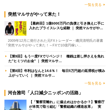
一覧を見る
突然マルサがやって来た！
【最終回】1億6000万円の負債と引き換えに手に
入れたプライスレスな経験 ｜ 突然マルサがや…
2009年12月に発行された元FXトレーダー・磯貝清明氏の著書
『突然マルサがやって来た！～FXで10億円稼い…
【第9回】もう一度FXでリベンジ！ 種銭は差し押さえを免れ
た”ヒミツのお金” ｜ 突然マルサ…
【第8回】年利はなんと14.6％！ 毎日5万円超の延滞税が積み
上がっていく ｜ 突然マルサ…
一覧を見る
河合雅司「人口減少ニッポンの活路」
【「警察官離れ」に歯止めはかかるか？】警察庁
が本気で取り組む「警察組織の構造改革」 実