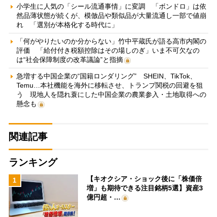
小学生に人気の「シール流通事情」に変調 「ボンドロ」は依
然品薄状態が続くが、模倣品や類似品が大量流通し一部で値崩
れ 「選別が本格化する時代に」
「何がやりたいのか分からない」竹中平蔵氏が語る高市内閣の
評価 「給付付き税額控除はその場しのぎ」いま不可欠なの
は“社会保障制度の改革議論”と指摘
急増する中国企業の“国籍ロンダリング” SHEIN、TikTok、
Temu…本社機能を海外に移転させ、トランプ関税の回避を狙
う 現地人を隠れ蓑にした中国企業の農業参入・土地取得への
懸念も
関連記事
ランキング
【キオクシア・ショック後に「株価倍
1
増」も期待できる注目銘柄5選】資産3
億円超・…