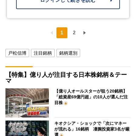
ログインして続きを読む
1
2
戸松信博
注目銘柄
銘柄選別
【特集】億り人が注目する日本株銘柄＆テー
マ
【億り人オールスターが狙う20銘柄】
「総資産69億円超」の10人が選んだ注
目株
キオクシア・ショックで「次にマネー
が流れる」16銘柄 凄腕投資家3名が厳
選