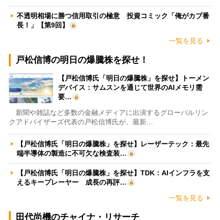
不透明相場に勝つ信用取引の極意 投資コミック「俺がカブ番
長！」【第9回】
一覧を見る
戸松信博の明日の爆騰株を探せ！
【戸松信博氏「明日の爆騰株」を探せ】トーメン
デバイス：サムスンを通じて世界のAIメモリ需
要…
新聞や雑誌など多数の金融メディアに出演するグローバルリン
クアドバイザーズ代表の戸松信博氏が、最新…
【戸松信博氏「明日の爆騰株」を探せ】レーザーテック：最先
端半導体の製造に不可欠な検査装…
【戸松信博氏「明日の爆騰株」を探せ】TDK：AIインフラを支
えるキープレーヤー 成長の再評…
一覧を見る
田代尚機のチャイナ・リサーチ