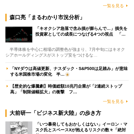
一覧を見る
森口亮「まるわかり市況分析」
「キオクシア急落で含み損が膨らんで…」損失を
投資家としての成長につなげる4つの視点 「…
半導体株を中心に相場の調整色が強まり、7月中旬にはキオク
シアホールディングスがストップ安をつけるな…
「NYダウは高値更新、ナスダック・S&P500は足踏み」が意味
する米国株市場の変化 半…
【歴史的な爆騰劇】時価総額10兆円企業が「2連続ストップ
高」「制限値幅拡大」の衝撃 フ…
一覧を見る
大前研一「ビジネス新大陸」の歩き方
「いつ暴発してもおかしくはない」イーロン・マ
スク氏とスペースXが抱えるリスクの数々「絶対