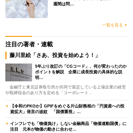
週間は問…
一覧を見る
注目の著者・連載
藤川里絵「さあ、投資を始めよう！」
5年ぶり改訂の「CGコード」、何が変わったのか
ポイントを解説 企業に成長投資の具体的な説
明…
金融庁と東京証券取引所が共同で策定している上場企業の経営
や取締役会のあり方を定める「コーポレート…
【令和のPKOか】GPIFをめぐる片山財務相の「円資産への投
資拡大」発言の波紋 「国債重視」…
インフレでも「物価負け」しない金融商品「物価連動国債」に
注目 元本が物価の動きに合わせ…