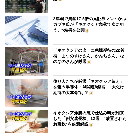
2年弱で資産17.5倍の元証券マン・かぶ
カブキ氏が「キオクシア急落で次に狙
う」5銘柄を公開
「キオクシアの次」に急騰期待の22銘
柄 まつのすけさん、かんちさん、な
のなのさんが厳選
億り人たちが厳選「キオクシア超え」
を狙う半導体・AI関連8銘柄 “大化け
期待の大本命”は？
キオクシア爆騰の裏で仕込み時が到来
した「割安成長株」12選 “放置された
お宝株”を厳選解説