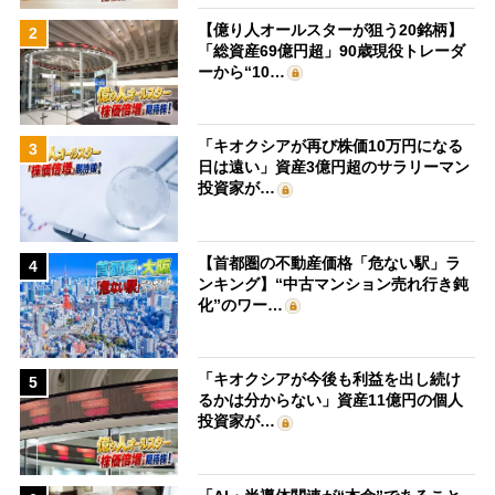
【億り人オールスターが狙う20銘柄】
2
「総資産69億円超」90歳現役トレーダ
ーから“10…
「キオクシアが再び株価10万円になる
3
日は遠い」資産3億円超のサラリーマン
投資家が…
【首都圏の不動産価格「危ない駅」ラ
4
ンキング】“中古マンション売れ行き鈍
化”のワー…
「キオクシアが今後も利益を出し続け
5
るかは分からない」資産11億円の個人
投資家が…