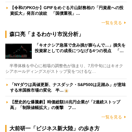
【令和のPKOか】GPIFをめぐる片山財務相の「円資産への投
資拡大」発言の波紋 「国債重視」…
一覧を見る
森口亮「まるわかり市況分析」
「キオクシア急落で含み損が膨らんで…」損失を
投資家としての成長につなげる4つの視点 「…
半導体株を中心に相場の調整色が強まり、7月中旬にはキオク
シアホールディングスがストップ安をつけるな…
「NYダウは高値更新、ナスダック・S&P500は足踏み」が意味
する米国株市場の変化 半…
【歴史的な爆騰劇】時価総額10兆円企業が「2連続ストップ
高」「制限値幅拡大」の衝撃 フ…
一覧を見る
大前研一「ビジネス新大陸」の歩き方