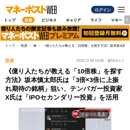
ログイン
トップ
投資
ビジネス
キャリア
ライフ
マネー
トップ
投資
株
《億り人たちが教える「10倍株」を探す方法》坂本慎太郎氏
投資
2025.11.09 15:00
週刊ポスト
《億り人たちが教える「10倍株」を探す
方法》坂本慎太郎氏は「3倍×3倍に上振
れ期待の銘柄」狙い、テンバガー投資家
X氏は「IPOセカンダリー投資」を活用
もっと見る
arrow_forward_ios