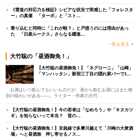
《雪道の対応力を検証》シビアな状況で実感した「フォレスタ
ー」の真価 「ターボ」と「スト…
乗り込むと同時に「これが軽？」と戸惑うのには理由があっ
た 「日産ルークス」さらなる躍進…
一覧を見る
大竹聡の「昼酒御免！」
【大竹聡の昼酒御免！】「ネグローニ」「山崎」
「マンハッタン」新宿三丁目の隠れ家バーで1…
お酒はいつ飲んでもいいものだが、昼から飲むお酒にはまた格
別の味わいがある――。ライター・作家の大竹…
【大竹聡の昼酒御免！】今の若者は「なめろう」や「キヌカツ
ギ」を知らないって本当？ 昔の…
【大竹聡の昼酒御免！】京急線で多摩川越えて「川崎の大衆酒
場」へと昼酒旅 押し寄せるノス…