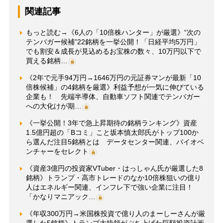
関連記事
もっと読む→《6人の「10倍株ハンター」が厳選》“次の
テンバガー候補”22銘柄を一挙公開！「日経平均5万円」
でも割安＆成長が見込めるお宝株の数々、10万円以下で
買える銘柄…
《2年で元手94万円→1646万円の元証券マンが最新「10
倍株候補」の4銘柄を厳選》利益予想が一気に伸びている
企業も！ 先端半導体、自動車ソフト関連でテンバガー
への大化けが期…
《一挙公開！3年で急上昇期待の銘柄ランキング》資産
1.5億円超の「Bコミ」こと坂本慎太郎氏がトップ100か
ら選んだ注目5銘柄とは データセンター関連、バイオベ
ンチャーをセレクト
《資産3億円の投資家VTuber・はっしゃん氏が厳選した8
銘柄》トランプ・高市トレードのなか10倍株狙いの億り
人はエネルギー関連、インフレ下で強い企業に注目！
「かなりマニアック…
《年収300万円→米国株投資で億り人のまーしーさんが厳