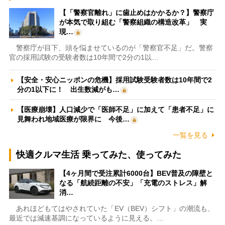
【「警察官離れ」に歯止めはかかるか？】警察庁
が本気で取り組む「警察組織の構造改革」 実
現…
警察庁が目下、頭を悩ませているのが「警察官不足」だ。警察
官の採用試験の受験者数は10年間で2分の1以…
【安全・安心ニッポンの危機】採用試験受験者数は10年間で2
分の1以下に！ 出生数減がも…
【医療崩壊】人口減少で「医師不足」に加えて「患者不足」に
見舞われ地域医療が限界に 今後…
一覧を見る
快適クルマ生活 乗ってみた、使ってみた
【4ヶ月間で受注累計6000台】BEV普及の障壁と
なる「航続距離の不安」「充電のストレス」解
消…
あれほどもてはやされていた「EV（BEV）シフト」の潮流も、
最近では減速基調になっているように見える。…