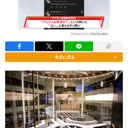
Powered by 
GliaStudios
Mute
本文に戻る