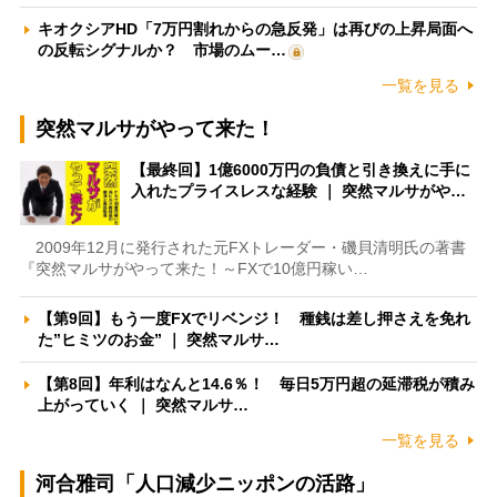
キオクシアHD「7万円割れからの急反発」は再びの上昇局面へ
の反転シグナルか？ 市場のムー…
一覧を見る
突然マルサがやって来た！
【最終回】1億6000万円の負債と引き換えに手に
入れたプライスレスな経験 ｜ 突然マルサがや…
2009年12月に発行された元FXトレーダー・磯貝清明氏の著書
『突然マルサがやって来た！～FXで10億円稼い…
【第9回】もう一度FXでリベンジ！ 種銭は差し押さえを免れ
た”ヒミツのお金” ｜ 突然マルサ…
【第8回】年利はなんと14.6％！ 毎日5万円超の延滞税が積み
上がっていく ｜ 突然マルサ…
一覧を見る
河合雅司「人口減少ニッポンの活路」