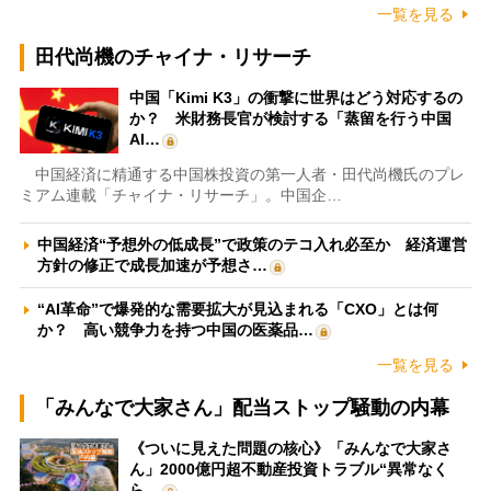
一覧を見る
田代尚機のチャイナ・リサーチ
中国「Kimi K3」の衝撃に世界はどう対応するの
か？ 米財務長官が検討する「蒸留を行う中国
AI…
中国経済に精通する中国株投資の第一人者・田代尚機氏のプレ
ミアム連載「チャイナ・リサーチ」。中国企…
中国経済“予想外の低成長”で政策のテコ入れ必至か 経済運営
方針の修正で成長加速が予想さ…
“AI革命”で爆発的な需要拡大が見込まれる「CXO」とは何
か？ 高い競争力を持つ中国の医薬品…
一覧を見る
「みんなで大家さん」配当ストップ騒動の内幕
《ついに見えた問題の核心》「みんなで大家さ
ん」2000億円超不動産投資トラブル“異常なく
ら…