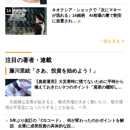
キオクシア・ショックで「次にマネー
10
が流れる」16銘柄 AI相場の裏で割安
に放置され…
一覧を見る
注目の著者・連載
藤川里絵「さあ、投資を始めよう！」
【資産運用】大災害時に慌てないために平時から
備えておきたい3つのポイント「資産の棚卸し…
大規模な災害が起きると、株式市場が大きく動いたり、取引環
境が不安定になったりすることがある。一方…
5年ぶり改訂の「CGコード」、何が変わったのかポイントを解
説 企業に成長投資の具体的な説…