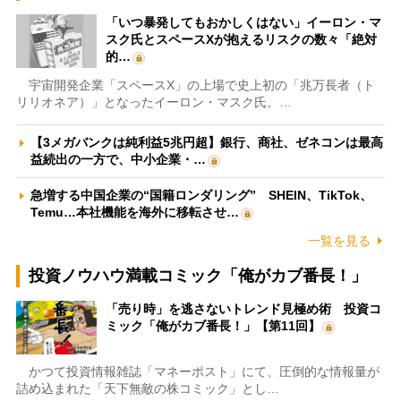
「いつ暴発してもおかしくはない」イーロン・マ
スク氏とスペースXが抱えるリスクの数々「絶対
的…
宇宙開発企業「スペースX」の上場で史上初の「兆万長者（ト
リリオネア）」となったイーロン・マスク氏。…
【3メガバンクは純利益5兆円超】銀行、商社、ゼネコンは最高
益続出の一方で、中小企業・…
急増する中国企業の“国籍ロンダリング” SHEIN、TikTok、
Temu…本社機能を海外に移転させ…
一覧を見る
投資ノウハウ満載コミック「俺がカブ番長！」
「売り時」を逃さないトレンド見極め術 投資コ
ミック「俺がカブ番長！」【第11回】
かつて投資情報雑誌「マネーポスト」にて、圧倒的な情報量が
詰め込まれた「天下無敵の株コミック」とし…