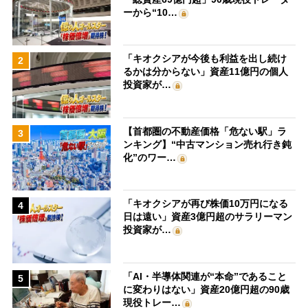
ーから“10…
「キオクシアが今後も利益を出し続け
2
るかは分からない」資産11億円の個人
投資家が…
【首都圏の不動産価格「危ない駅」ラ
3
ンキング】“中古マンション売れ行き鈍
化”のワー…
「キオクシアが再び株価10万円になる
4
日は遠い」資産3億円超のサラリーマン
投資家が…
「AI・半導体関連が“本命”であること
5
に変わりはない」資産20億円超の90歳
現役トレー…