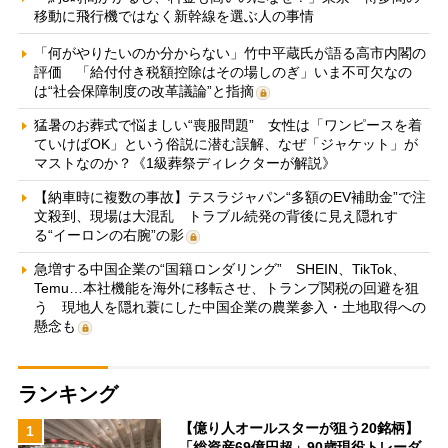
移動に飛行機ではなく新幹線を選ぶ人の事情
「何がやりたいのか分からない」竹中平蔵氏が語る高市内閣の
評価 「給付付き税額控除はその場しのぎ」いま不可欠なの
は“社会保障制度の改革議論”と指摘
猛暑のお葬式で悩ましい“喪服問題” 女性は「ワンピースを着
ていけばOK」という俗説に潜む誤解、なぜ「ジャケット」が
マストなのか？《1級葬祭ディレクターが解説》
【納車時に複数の事故】テスラジャパン“多額のEV補助金”で注
文殺到、現場は大混乱 トラブル続発の背後に見え隠れす
る“イーロンの右腕”の影
急増する中国企業の“国籍ロンダリング” SHEIN、TikTok、
Temu…本社機能を海外に移転させ、トランプ関税の回避を狙
う 現地人を隠れ蓑にした中国企業の農業参入・土地取得への
懸念も
ランキング
【億り人オールスターが狙う20銘柄】
1
「総資産69億円超」90歳現役トレーダ