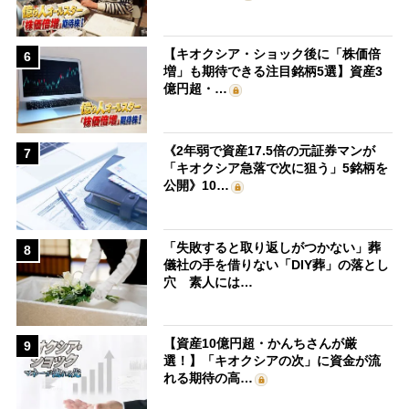
【キオクシア・ショック後に「株価倍
6
増」も期待できる注目銘柄5選】資産3
億円超・…
《2年弱で資産17.5倍の元証券マンが
7
「キオクシア急落で次に狙う」5銘柄を
公開》10…
「失敗すると取り返しがつかない」葬
8
儀社の手を借りない「DIY葬」の落とし
穴 素人には…
【資産10億円超・かんちさんが厳
9
選！】「キオクシアの次」に資金が流
れる期待の高…