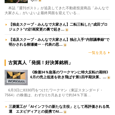
本誌『週刊ポスト』が追及してきた不動産投資商品「みんなで
大家さん」がいよいよ最終局面を迎えている…
【独走スクープ・みんなで大家さん】二転三転した“成田プロ
ジェクト”の計画変更の裏で起き…
【追及スクープ・みんなで大家さん】独占入手“内部議事録”で
明かされる柳瀬健一・代表の思…
一覧を見る
古賀真人「発掘！好決算銘柄」
《株価34％急落のワークマンに特大反転の期待》
6月の売上低迷を吹き飛ばす第1四半期決算、…
6月3日に8330円をつけたワークマン（東証スタンダード・
7564）の株価は、わずか1カ月あまりで約34％下落…
三菱重工が「AIインフラの新たな主役」として再評価される気
運 エヌビディアとの提携でAI…