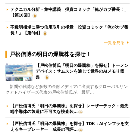
テクニカル分析・集中講義 投資コミック「俺がカブ番長！」
【第10回】
不透明相場に勝つ信用取引の極意 投資コミック「俺がカブ番
長！」【第9回】
一覧を見る
戸松信博の明日の爆騰株を探せ！
【戸松信博氏「明日の爆騰株」を探せ】トーメン
デバイス：サムスンを通じて世界のAIメモリ需
要…
新聞や雑誌など多数の金融メディアに出演するグローバルリン
クアドバイザーズ代表の戸松信博氏が、最新…
【戸松信博氏「明日の爆騰株」を探せ】レーザーテック：最先
端半導体の製造に不可欠な検査装…
【戸松信博氏「明日の爆騰株」を探せ】TDK：AIインフラを支
えるキープレーヤー 成長の再評…