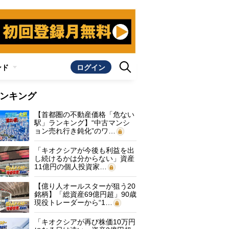
ンド
ログイン
ンキング
【首都圏の不動産価格「危ない
駅」ランキング】“中古マンシ
ョン売れ行き鈍化”のワ…
「キオクシアが今後も利益を出
し続けるかは分からない」資産
11億円の個人投資家…
【億り人オールスターが狙う20
銘柄】「総資産69億円超」90歳
現役トレーダーから“1…
「キオクシアが再び株価10万円