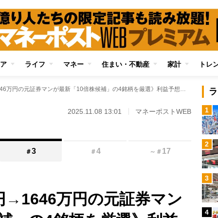
ア
ライフ
マネー
住まい・不動産
家計
トレ
《2年で元手94万円→1646万円の元証券マンが最新「10倍株候補」の4銘柄を厳選》利益予想が一気に伸びている企業も！ 先端半導体、自動車ソフト関連でテンバガーへの大化けが期待
ラ
1
2025.11.08 13:01
マネーポストWEB
2
3
4
17
＃
＃
～
＃
3
円→1646万円の元証券マン
4