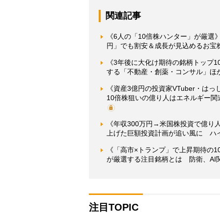
関連記事
《6人の「10倍株ハンター」が厳選》
円」でも割安＆成長が見込めるお宝
《3年後に大化け期待の銘柄トップ10
する「不動産・創薬・コンサル」ほ
《資産3億円の投資家VTuber・
10倍株狙いの億り人はエネルギー
《年収300万円→米国株投資で億り
上げた巨額投資計画が追い風に ハ
《「高市×トランプ」で上昇期待の
が厳選する注目銘柄とは 防衛、A
注目TOPIC