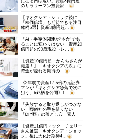
になる日は遠い」資産3億円超
のサラリーマン投資家…
【キオクシア・ショック後に
「株価倍増」も期待できる注目
銘柄5選】資産3億円超…
「AI・半導体関連が“本命”であ
ることに変わりはない」資産20
億円超の90歳現役トレ…
【資産10億円超・かんちさんが
厳選！】「キオクシアの次」に
資金が流れる期待の…
《2年弱で資産17.5倍の元証券
マンが「キオクシア急落で次に
狙う」5銘柄を公開》1…
「失敗すると取り返しがつかな
い」葬儀社の手を借りない
「DIY葬」の落とし穴 素人
に…
【資産11億円マック・チェリー
さん厳選「キオクシア・ショッ
ク」後に大化け期待4…