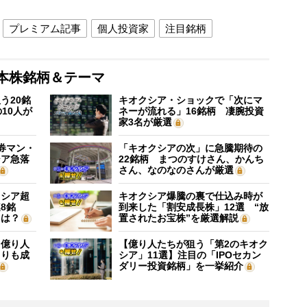
プレミアム記事
個人投資家
注目銘柄
本株銘柄＆テーマ
う20銘
キオクシア・ショックで「次にマ
10人が
ネーが流れる」16銘柄 凄腕投資
家3名が厳選
証券マン・
「キオクシアの次」に急騰期待の
シア急落
22銘柄 まつのすけさん、かんち
さん、なのなのさんが厳選
クシア超
キオクシア爆騰の裏で仕込み時が
8銘
到来した「割安成長株」12選 “放
”は？
置されたお宝株”を厳選解説
】億り人
【億り人たちが狙う「第2のキオク
よりも成
シア」11選】注目の「IPOセカン
ダリー投資銘柄」を一挙紹介