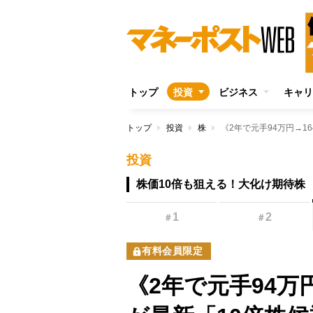
トップ
投資
ビジネス
キャリ
トップ
投資
株
投資
株価10倍も狙える！大化け期待株
1
2
＃
＃
有料会員限定
《2年で元手94万