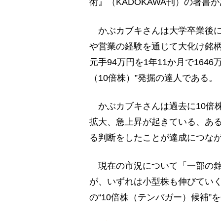
術』（KADOKAWA刊）の著書
かぶカブキさんは大学卒業後に
や営業の経験を通じて大化け銘柄
元手94万円を1年11か月で164
（10倍株）”発掘の達人である。
かぶカブキさんは過去に10倍
拡大、急上昇が起きている、あ
る判断をしたことが達成につな
現在の市況について「一部の銘
が、いずれは小型株も伸びてい
の“10倍株（テンバガー）候補”