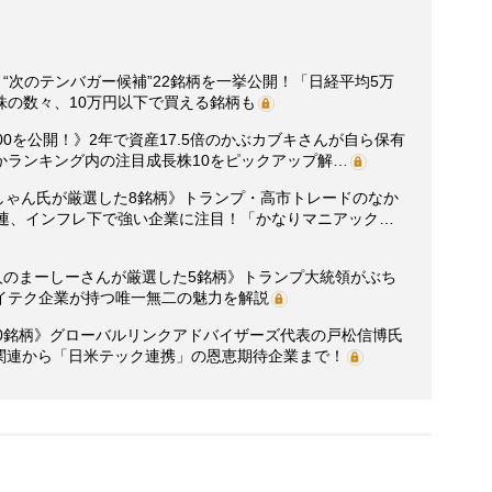
“次のテンバガー候補”22銘柄を一挙公開！「日経平均5万
株の数々、10万円以下で買える銘柄も
0を公開！》2年で資産17.5倍のかぶカブキさんが自ら保有
かランキング内の注目成長株10をピックアップ解…
はっしゃん氏が厳選した8銘柄》トランプ・高市トレードのなか
関連、インフレ下で強い企業に注目！「かなりマニアック…
人のまーしーさんが厳選した5銘柄》トランプ大統領がぶち
イテク企業が持つ唯一無二の魅力を解説
10銘柄》グローバルリンクアドバイザーズ代表の戸松信博氏
I関連から「日米テック連携」の恩恵期待企業まで！