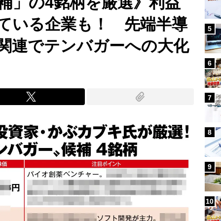
候補」の4銘柄を厳選》利益
ている企業も！ 先端半導
5
関連でテンバガーへの大化
6
7
8
9
10