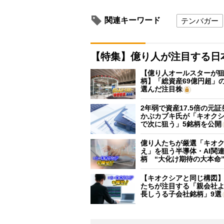
関連キーワード
テンバガー
【特集】億り人が注目する日
【億り人オールスターが狙
柄】「総資産69億円超」の
選んだ注目株
2年弱で資産17.5倍の元
かぶカブキ氏が「キオク
で次に狙う」5銘柄を公開
億り人たちが厳選「キオ
え」を狙う半導体・AI関連
柄 “大化け期待の大本命
【キオクシアと同じ構図
たちが注目する「親会社
長しうる子会社銘柄」9選