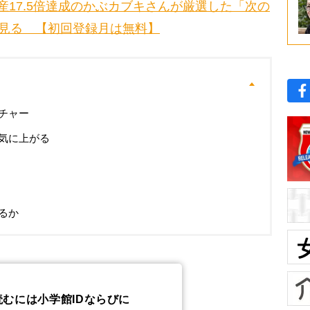
産17.5倍達成のかぶカブキさんが厳選した「次の
を見る 【初回登録月は無料】
チャー
気に上がる
るか
読むには小学館IDならびに