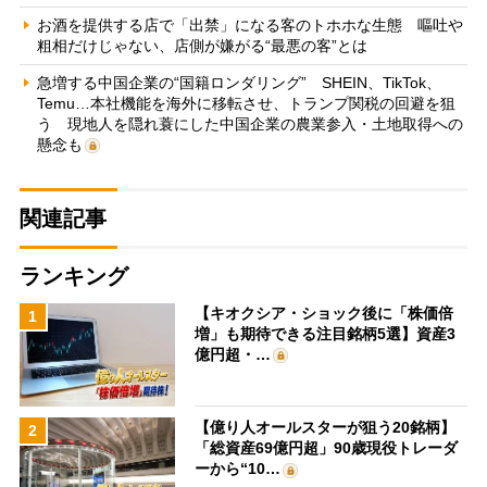
お酒を提供する店で「出禁」になる客のトホホな生態 嘔吐や
粗相だけじゃない、店側が嫌がる“最悪の客”とは
急増する中国企業の“国籍ロンダリング” SHEIN、TikTok、
Temu…本社機能を海外に移転させ、トランプ関税の回避を狙
う 現地人を隠れ蓑にした中国企業の農業参入・土地取得への
懸念も
関連記事
ランキング
【キオクシア・ショック後に「株価倍
1
増」も期待できる注目銘柄5選】資産3
億円超・…
【億り人オールスターが狙う20銘柄】
2
「総資産69億円超」90歳現役トレーダ
ーから“10…