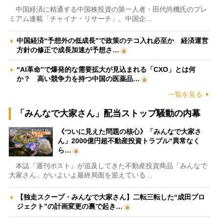
中国経済に精通する中国株投資の第一人者・田代尚機氏のプレ
ミアム連載「チャイナ・リサーチ」。中国企…
中国経済“予想外の低成長”で政策のテコ入れ必至か 経済運営
方針の修正で成長加速が予想さ…
“AI革命”で爆発的な需要拡大が見込まれる「CXO」とは何
か？ 高い競争力を持つ中国の医薬品…
一覧を見る
「みんなで大家さん」配当ストップ騒動の内幕
《ついに見えた問題の核心》「みんなで大家さ
ん」2000億円超不動産投資トラブル“異常なく
ら…
本誌『週刊ポスト』が追及してきた不動産投資商品「みんなで
大家さん」がいよいよ最終局面を迎えている…
【独走スクープ・みんなで大家さん】二転三転した“成田プロ
ジェクト”の計画変更の裏で起き…