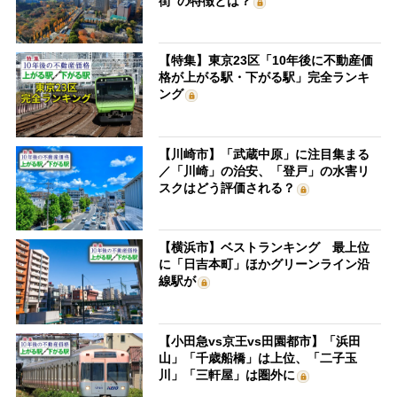
街”の特徴とは？
【特集】東京23区「10年後に不動産価
格が上がる駅・下がる駅」完全ランキ
ング
【川崎市】「武蔵中原」に注目集まる
／「川崎」の治安、「登戸」の水害リ
スクはどう評価される？
【横浜市】ベストランキング 最上位
に「日吉本町」ほかグリーンライン沿
線駅が
【小田急vs京王vs田園都市】「浜田
山」「千歳船橋」は上位、「二子玉
川」「三軒屋」は圏外に