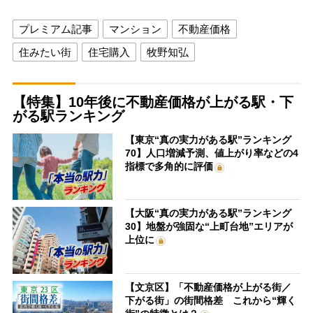
プレミアム記事
マンション
不動産価格
住みたい街
住宅購入
牧野知弘
【特集】10年後に不動産価格が上がる駅・下
がる駅ランキング
【東京“真の実力がある駅”ランキング
70】人口増減予測、値上がり率などの4
指標で多角的に評価
【大阪“真の実力がある駅”ランキング
30】地盤が強固な“上町台地”エリアが
上位に
【文京区】「不動産価格が上がる街／
下がる街」の街間格差 これから“輝く