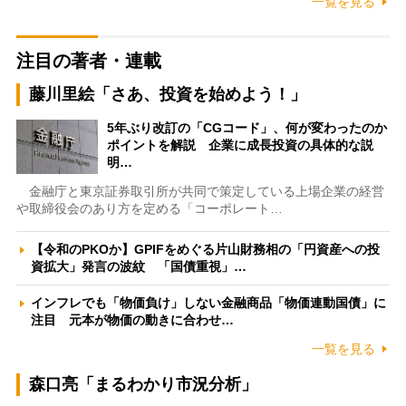
一覧を見る
注目の著者・連載
藤川里絵「さあ、投資を始めよう！」
5年ぶり改訂の「CGコード」、何が変わったのか
ポイントを解説 企業に成長投資の具体的な説
明…
金融庁と東京証券取引所が共同で策定している上場企業の経営
や取締役会のあり方を定める「コーポレート…
【令和のPKOか】GPIFをめぐる片山財務相の「円資産への投
資拡大」発言の波紋 「国債重視」…
インフレでも「物価負け」しない金融商品「物価連動国債」に
注目 元本が物価の動きに合わせ…
一覧を見る
森口亮「まるわかり市況分析」