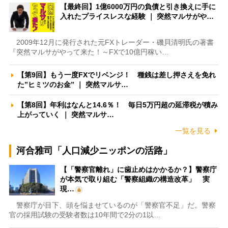
【最終回】1億6000万円の負債と引き換えに手に
入れたプライスレスな経験 ｜ 突然マルサがや…
2009年12月に発行された元FXトレーダー・磯貝清明氏の著書
『突然マルサがやって来た！～FXで10億円稼い…
【第9回】もう一度FXでリベンジ！ 種銭は差し押さえを免れ
た”ヒミツのお金” ｜ 突然マルサ…
【第8回】年利はなんと14.6％！ 毎日5万円超の延滞税が積み
上がっていく ｜ 突然マルサ…
一覧を見る
河合雅司「人口減少ニッポンの活路」
【「警察官離れ」に歯止めはかかるか？】警察庁
が本気で取り組む「警察組織の構造改革」 実
現…
警察庁が目下、頭を悩ませているのが「警察官不足」だ。警察
官の採用試験の受験者数は10年間で2分の1以…