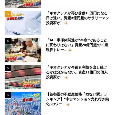
「キオクシアが再び株価10万円になる
3
日は遠い」資産3億円超のサラリーマン
投資家が…
「AI・半導体関連が“本命”であること
4
に変わりはない」資産20億円超の90歳
現役トレー…
「キオクシアが今後も利益を出し続け
5
るかは分からない」資産11億円の個人
投資家が…
【首都圏の不動産価格「危ない駅」ラ
6
ンキング】“中古マンション売れ行き鈍
化”のワー…