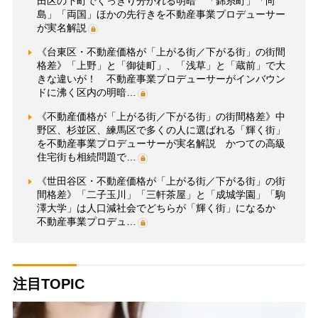
田区の下町でくっきり分かれる明暗 「錦糸町」「向
島」「両国」ほかの先行きを不動産事業プロデューサー
が実名解説
《台東区・不動産価格が「上がる街／下がる街」の街間
格差》「上野」と「御徒町」、「浅草」と「蔵前」で大
きな違いが！ 不動産事業プロデューサーがインバウン
ドに沸く区内の明暗…
《不動産価格が「上がる街／下がる街」の街間格差》中
野区、杉並区、練馬区で多くの人に選ばれる「輝く街」
を不動産事業プロデューサーが実名解説 かつての高級
住宅街も相続問題で…
《世田谷区・不動産価格が「上がる街／下がる街」の街
間格差》「二子玉川」「三軒茶屋」と「成城学園」「駒
澤大学」は人口減社会でどちらが「輝く街」になるか
不動産事業プロデュ…
注目TOPIC