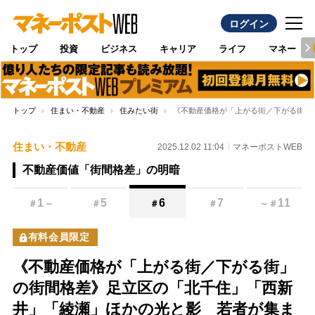
ログイン
トップ
投資
ビジネス
キャリア
ライフ
マネー
トップ
住まい・不動産
住みたい街
《不動産価格が「上がる街／下がる街」
住まい・不動産
2025.12.02 11:04
マネーポストWEB
不動産価値「街間格差」の明暗
1
5
6
7
11
＃
～
＃
＃
＃
～
＃
有料会員限定
《不動産価格が「上がる街／下がる街」
の街間格差》足立区の「北千住」「西新
井」「綾瀬」ほかの光と影 若者が集ま