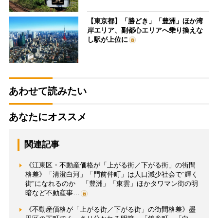
【東京都】「勝どき」「豊洲」ほか湾
岸エリア、副都心エリアへ乗り換えな
し駅が上位に
あわせて読みたい
あなたにオススメ
関連記事
《江東区・不動産価格が「上がる街／下がる街」の街間
格差》「清澄白河」「門前仲町」は人口減少社会で“輝く
街”になれるのか 「豊洲」「東雲」ほかタワマン街の明
暗など不動産事…
《不動産価格が「上がる街／下がる街」の街間格差》墨