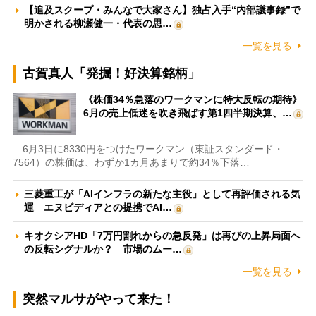
【追及スクープ・みんなで大家さん】独占入手“内部議事録”で
明かされる柳瀬健一・代表の思…
一覧を見る
古賀真人「発掘！好決算銘柄」
《株価34％急落のワークマンに特大反転の期待》
6月の売上低迷を吹き飛ばす第1四半期決算、…
6月3日に8330円をつけたワークマン（東証スタンダード・
7564）の株価は、わずか1カ月あまりで約34％下落…
三菱重工が「AIインフラの新たな主役」として再評価される気
運 エヌビディアとの提携でAI…
キオクシアHD「7万円割れからの急反発」は再びの上昇局面へ
の反転シグナルか？ 市場のムー…
一覧を見る
突然マルサがやって来た！