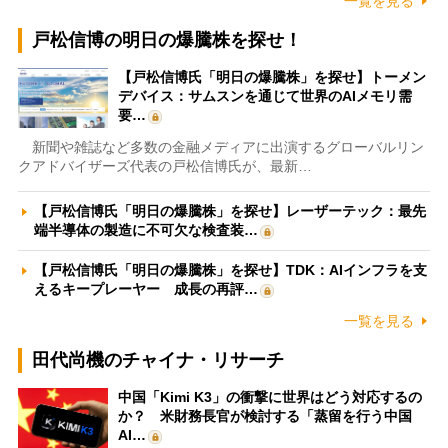
一覧を見る
戸松信博の明日の爆騰株を探せ！
【戸松信博氏「明日の爆騰株」を探せ】トーメン
デバイス：サムスンを通じて世界のAIメモリ需
要…
新聞や雑誌など多数の金融メディアに出演するグローバルリン
クアドバイザーズ代表の戸松信博氏が、最新…
【戸松信博氏「明日の爆騰株」を探せ】レーザーテック：最先
端半導体の製造に不可欠な検査装…
【戸松信博氏「明日の爆騰株」を探せ】TDK：AIインフラを支
えるキープレーヤー 成長の再評…
一覧を見る
田代尚機のチャイナ・リサーチ
中国「Kimi K3」の衝撃に世界はどう対応するの
か？ 米財務長官が検討する「蒸留を行う中国
AI…