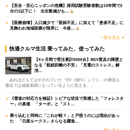
【安全・安心ニッポンの危機】採用試験受験者数は10年間で2
分の1以下に！ 出生数減がも…
【医療崩壊】人口減少で「医師不足」に加えて「患者不足」に
見舞われ地域医療が限界に 今後…
一覧を見る
快適クルマ生活 乗ってみた、使ってみた
【4ヶ月間で受注累計6000台】BEV普及の障壁と
なる「航続距離の不安」「充電のストレス」解
消…
あれほどもてはやされていた「EV（BEV）シフト」の潮流も、
最近では減速基調になっているように見える。…
《雪道の対応力を検証》シビアな状況で実感した「フォレスタ
ー」の真価 「ターボ」と「スト…
乗り込むと同時に「これが軽？」と戸惑うのには理由があっ
た 「日産ルークス」さらなる躍進…