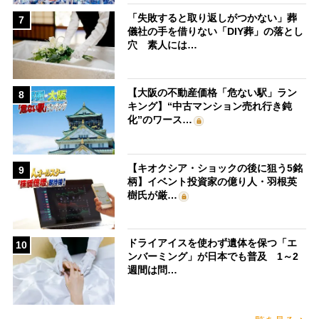
「失敗すると取り返しがつかない」葬
7
儀社の手を借りない「DIY葬」の落とし
穴 素人には…
【大阪の不動産価格「危ない駅」ラン
8
キング】“中古マンション売れ行き鈍
化”のワース…
【キオクシア・ショックの後に狙う5銘
9
柄】イベント投資家の億り人・羽根英
樹氏が厳…
ドライアイスを使わず遺体を保つ「エ
10
ンバーミング」が日本でも普及 1～2
週間は問…