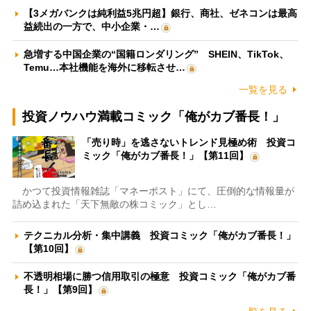
【3メガバンクは純利益5兆円超】銀行、商社、ゼネコンは最高
益続出の一方で、中小企業・…
急増する中国企業の“国籍ロンダリング” SHEIN、TikTok、
Temu…本社機能を海外に移転させ…
一覧を見る
投資ノウハウ満載コミック「俺がカブ番長！」
「売り時」を逃さないトレンド見極め術 投資コ
ミック「俺がカブ番長！」【第11回】
かつて投資情報雑誌「マネーポスト」にて、圧倒的な情報量が
詰め込まれた「天下無敵の株コミック」とし…
テクニカル分析・集中講義 投資コミック「俺がカブ番長！」
【第10回】
不透明相場に勝つ信用取引の極意 投資コミック「俺がカブ番
長！」【第9回】