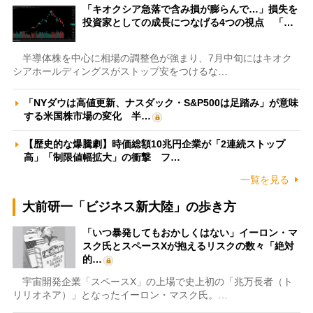
「キオクシア急落で含み損が膨らんで…」損失を
投資家としての成長につなげる4つの視点 「…
半導体株を中心に相場の調整色が強まり、7月中旬にはキオク
シアホールディングスがストップ安をつけるな…
「NYダウは高値更新、ナスダック・S&P500は足踏み」が意味
する米国株市場の変化 半…
【歴史的な爆騰劇】時価総額10兆円企業が「2連続ストップ
高」「制限値幅拡大」の衝撃 フ…
一覧を見る
大前研一「ビジネス新大陸」の歩き方
「いつ暴発してもおかしくはない」イーロン・マ
スク氏とスペースXが抱えるリスクの数々「絶対
的…
宇宙開発企業「スペースX」の上場で史上初の「兆万長者（ト
リリオネア）」となったイーロン・マスク氏。…