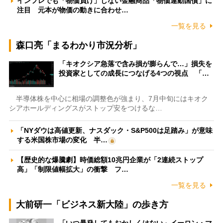
インフレでも「物価負け」しない金融商品「物価連動国債」に
注目 元本が物価の動きに合わせ…
一覧を見る
森口亮「まるわかり市況分析」
「キオクシア急落で含み損が膨らんで…」損失を
投資家としての成長につなげる4つの視点 「…
半導体株を中心に相場の調整色が強まり、7月中旬にはキオク
シアホールディングスがストップ安をつけるな…
「NYダウは高値更新、ナスダック・S&P500は足踏み」が意味
する米国株市場の変化 半…
【歴史的な爆騰劇】時価総額10兆円企業が「2連続ストップ
高」「制限値幅拡大」の衝撃 フ…
一覧を見る
大前研一「ビジネス新大陸」の歩き方