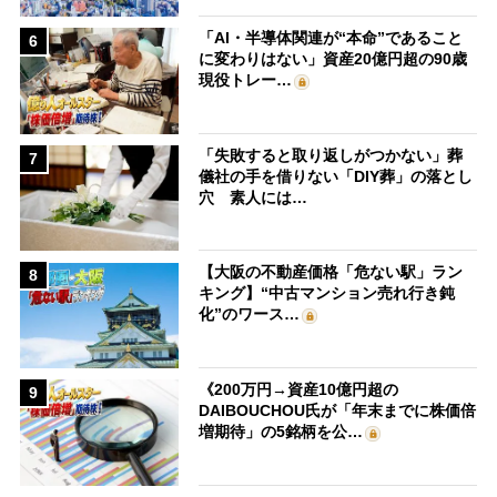
「AI・半導体関連が“本命”であること
6
に変わりはない」資産20億円超の90歳
現役トレー…
「失敗すると取り返しがつかない」葬
7
儀社の手を借りない「DIY葬」の落とし
穴 素人には…
【大阪の不動産価格「危ない駅」ラン
8
キング】“中古マンション売れ行き鈍
化”のワース…
《200万円→資産10億円超の
9
DAIBOUCHOU氏が「年末までに株価倍
増期待」の5銘柄を公…