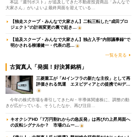
本誌『週刊ポスト』が追及してきた不動産投資商品「みんなで
大家さん」がいよいよ最終局面を迎えている…
【独走スクープ・みんなで大家さん】二転三転した“成田プロ
ジェクト”の計画変更の裏で起き…
【追及スクープ・みんなで大家さん】独占入手“内部議事録”で
明かされる柳瀬健一・代表の思…
一覧を見る
古賀真人「発掘！好決算銘柄」
三菱重工が「AIインフラの新たな主役」として再
評価される気運 エヌビディアとの提携でAIデ…
今年の株式市場を牽引してきたAI・半導体関連株に、調整の動
きが広がっている。そうしたなか、再び注目…
キオクシアHD「7万円割れからの急反発」は再びの上昇局面へ
の反転シグナルか？ 市場のムー…