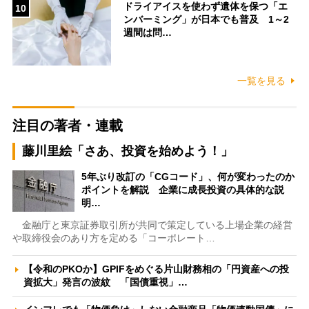
ドライアイスを使わず遺体を保つ「エ
10
ンバーミング」が日本でも普及 1～2
週間は問…
一覧を見る
注目の著者・連載
藤川里絵「さあ、投資を始めよう！」
5年ぶり改訂の「CGコード」、何が変わったのか
ポイントを解説 企業に成長投資の具体的な説
明…
金融庁と東京証券取引所が共同で策定している上場企業の経営
や取締役会のあり方を定める「コーポレート…
【令和のPKOか】GPIFをめぐる片山財務相の「円資産への投
資拡大」発言の波紋 「国債重視」…