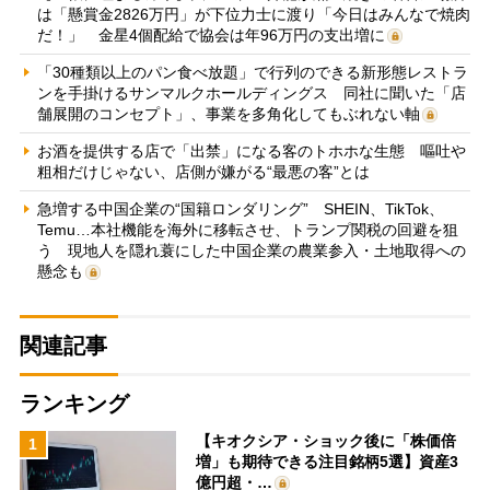
は「懸賞金2826万円」が下位力士に渡り「今日はみんなで焼肉
だ！」 金星4個配給で協会は年96万円の支出増に
「30種類以上のパン食べ放題」で行列のできる新形態レストラ
ンを手掛けるサンマルクホールディングス 同社に聞いた「店
舗展開のコンセプト」、事業を多角化してもぶれない軸
お酒を提供する店で「出禁」になる客のトホホな生態 嘔吐や
粗相だけじゃない、店側が嫌がる“最悪の客”とは
急増する中国企業の“国籍ロンダリング” SHEIN、TikTok、
Temu…本社機能を海外に移転させ、トランプ関税の回避を狙
う 現地人を隠れ蓑にした中国企業の農業参入・土地取得への
懸念も
関連記事
ランキング
【キオクシア・ショック後に「株価倍
1
増」も期待できる注目銘柄5選】資産3
億円超・…