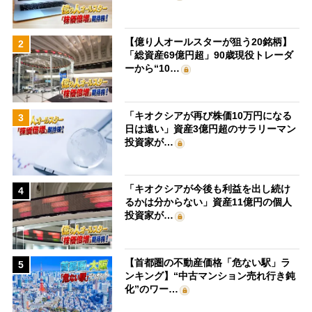
【億り人オールスターが狙う20銘柄】
2
「総資産69億円超」90歳現役トレーダ
ーから“10…
「キオクシアが再び株価10万円になる
3
日は遠い」資産3億円超のサラリーマン
投資家が…
「キオクシアが今後も利益を出し続け
4
るかは分からない」資産11億円の個人
投資家が…
【首都圏の不動産価格「危ない駅」ラ
5
ンキング】“中古マンション売れ行き鈍
化”のワー…