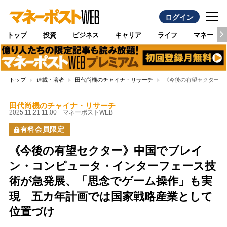
ログイン
トップ
投資
ビジネス
キャリア
ライフ
マネー
トップ
連載・著者
田代尚機のチャイナ・リサーチ
《今後の有望セクター》
田代尚機のチャイナ・リサーチ
2025.11.21 11:00
マネーポストWEB
有料会員限定
《今後の有望セクター》中国でブレイ
ン・コンピュータ・インターフェース技
術が急発展、「思念でゲーム操作」も実
現 五カ年計画では国家戦略産業として
位置づけ