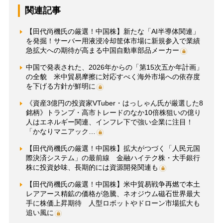
関連記事
【田代尚機氏の厳選！中国株】新たな「AI半導体関連」
を発掘！サーバー用液浸冷却筐体市場に新規参入で業績
急拡大への期待が高まる中国自動車部品メーカー
中国で発表された、2026年からの「第15次五か年計画」
の全貌 米中貿易摩擦に対応すべく海外市場への依存度
を下げる方針が鮮明に
《資産3億円の投資家VTuber・はっしゃん氏が厳選した8
銘柄》トランプ・高市トレードのなか10倍株狙いの億り
人はエネルギー関連、インフレ下で強い企業に注目！
「かなりマニアック…
【田代尚機氏の厳選！中国株】拡大がつづく「人民元国
際決済システム」の最前線 金融ハイテク株・大手銀行
株に投資妙味、長期的には資源開発関連も
【田代尚機氏の厳選！中国株】米中貿易戦争再燃で本土
レアアース精鉱の価格が急騰、ネオジウム磁石世界最大
手に株価上昇期待 人型ロボットやドローン市場拡大も
追い風に