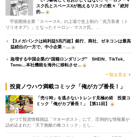
「いつ暴発してもおかしくはない」イーロン・マ
スク氏とスペースXが抱えるリスクの数々「絶対
的…
宇宙開発企業「スペースX」の上場で史上初の「兆万長者（ト
リリオネア）」となったイーロン・マスク氏。…
【3メガバンクは純利益5兆円超】銀行、商社、ゼネコンは最高
益続出の一方で、中小企業・…
急増する中国企業の“国籍ロンダリング” SHEIN、TikTok、
Temu…本社機能を海外に移転させ…
一覧を見る
投資ノウハウ満載コミック「俺がカブ番長！」
「売り時」を逃さないトレンド見極め術 投資コ
ミック「俺がカブ番長！」【第11回】
かつて投資情報雑誌「マネーポスト」にて、圧倒的な情報量が
詰め込まれた「天下無敵の株コミック」とし…