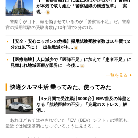
【「警察官離れ」に歯止めはかかるか？】警察庁
が本気で取り組む「警察組織の構造改革」 実
現…
警察庁が目下、頭を悩ませているのが「警察官不足」だ。警察
官の採用試験の受験者数は10年間で2分の1以…
【安全・安心ニッポンの危機】採用試験受験者数は10年間で2
分の1以下に！ 出生数減がも…
【医療崩壊】人口減少で「医師不足」に加えて「患者不足」に
見舞われ地域医療が限界に 今後…
一覧を見る
快適クルマ生活 乗ってみた、使ってみた
【4ヶ月間で受注累計6000台】BEV普及の障壁と
なる「航続距離の不安」「充電のストレス」解
消…
あれほどもてはやされていた「EV（BEV）シフト」の潮流も、
最近では減速基調になっているように見える。…