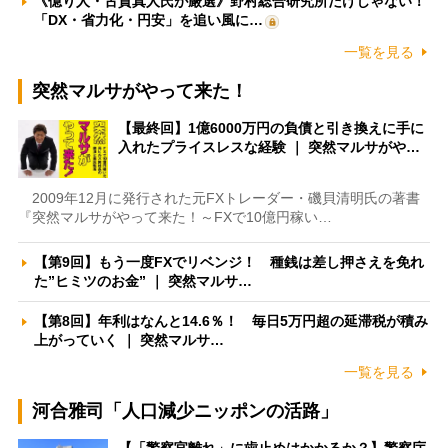
《億り人・古賀真人氏が厳選》野村総合研究所だけじゃない！
「DX・省力化・円安」を追い風に…
一覧を見る
突然マルサがやって来た！
【最終回】1億6000万円の負債と引き換えに手に
入れたプライスレスな経験 ｜ 突然マルサがや…
2009年12月に発行された元FXトレーダー・磯貝清明氏の著書
『突然マルサがやって来た！～FXで10億円稼い…
【第9回】もう一度FXでリベンジ！ 種銭は差し押さえを免れ
た”ヒミツのお金” ｜ 突然マルサ…
【第8回】年利はなんと14.6％！ 毎日5万円超の延滞税が積み
上がっていく ｜ 突然マルサ…
一覧を見る
河合雅司「人口減少ニッポンの活路」