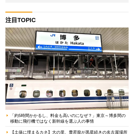
注目TOPIC
「約5時間かかるし、料金も高いのになぜ？」東京～博多間の
移動に飛行機ではなく新幹線を選ぶ人の事情
【土俵に埋まるカネ】大の里、豊昇龍が黒星続きの名古屋場所