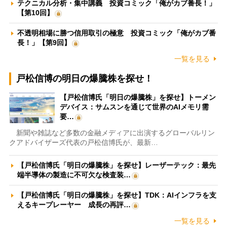
テクニカル分析・集中講義 投資コミック「俺がカブ番長！」
【第10回】
不透明相場に勝つ信用取引の極意 投資コミック「俺がカブ番
長！」【第9回】
一覧を見る
戸松信博の明日の爆騰株を探せ！
【戸松信博氏「明日の爆騰株」を探せ】トーメン
デバイス：サムスンを通じて世界のAIメモリ需
要…
新聞や雑誌など多数の金融メディアに出演するグローバルリン
クアドバイザーズ代表の戸松信博氏が、最新…
【戸松信博氏「明日の爆騰株」を探せ】レーザーテック：最先
端半導体の製造に不可欠な検査装…
【戸松信博氏「明日の爆騰株」を探せ】TDK：AIインフラを支
えるキープレーヤー 成長の再評…
一覧を見る