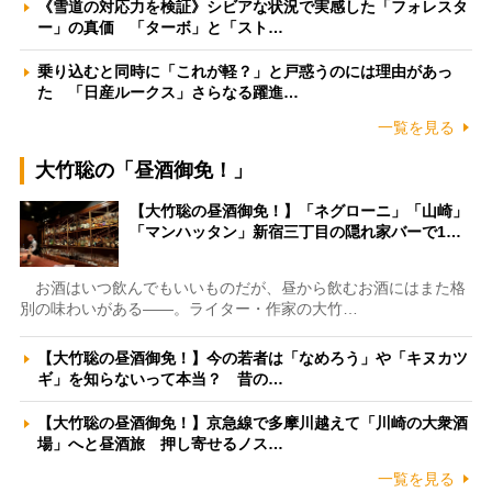
《雪道の対応力を検証》シビアな状況で実感した「フォレスタ
ー」の真価 「ターボ」と「スト…
乗り込むと同時に「これが軽？」と戸惑うのには理由があっ
た 「日産ルークス」さらなる躍進…
一覧を見る
大竹聡の「昼酒御免！」
【大竹聡の昼酒御免！】「ネグローニ」「山崎」
「マンハッタン」新宿三丁目の隠れ家バーで1…
お酒はいつ飲んでもいいものだが、昼から飲むお酒にはまた格
別の味わいがある――。ライター・作家の大竹…
【大竹聡の昼酒御免！】今の若者は「なめろう」や「キヌカツ
ギ」を知らないって本当？ 昔の…
【大竹聡の昼酒御免！】京急線で多摩川越えて「川崎の大衆酒
場」へと昼酒旅 押し寄せるノス…
一覧を見る