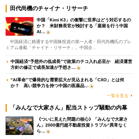
田代尚機のチャイナ・リサーチ
中国「Kimi K3」の衝撃に世界はどう対応するの
か？ 米財務長官が検討する「蒸留を行う中国
AI…
中国経済に精通する中国株投資の第一人者・田代尚機氏のプレ
ミアム連載「チャイナ・リサーチ」。中国企…
中国経済“予想外の低成長”で政策のテコ入れ必至か 経済運営
方針の修正で成長加速が予想さ…
“AI革命”で爆発的な需要拡大が見込まれる「CXO」とは何
か？ 高い競争力を持つ中国の医薬品…
一覧を見る
「みんなで大家さん」配当ストップ騒動の内幕
《ついに見えた問題の核心》「みんなで大家さ
ん」2000億円超不動産投資トラブル“異常なく
ら…