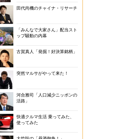
田代尚機のチャイナ・リサーチ
『22文字で、ふつうの「ちくわ」をトレンドにしてください』著者
「みんなで大家さん」配当スト
ップ騒動の内幕
古賀真人「発掘！好決算銘柄」
突然マルサがやって来た！
河合雅司「人口減少ニッポンの
活路」
快適クルマ生活 乗ってみた、
使ってみた
大竹聡の「昼酒御免！」