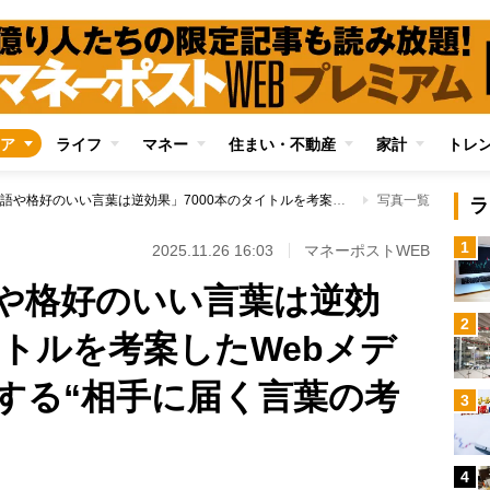
ア
ライフ
マネー
住まい・不動産
家計
トレ
「安易な専門用語や格好のいい言葉は逆効果」7000本のタイトルを考案したWebメディア編集長が実践する“相手に届く言葉の考え方”
写真一覧
ラ
1
2025.11.26 16:03
マネーポストWEB
や格好のいい言葉は逆効
2
イトルを考案したWebメデ
する“相手に届く言葉の考
3
4