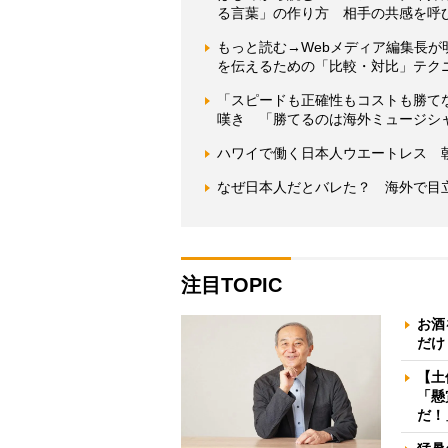
る言葉」の作り方 相手の共感を呼
もっと読む→Webメディア編集長
を伝えるための「比較・対比」テク
「スピードも正確性もコストも勝て
嘆き 「勝てるのは海外ミュージシ
ハワイで働く日本人ウエートレス 朝
なぜ日本人だとバレた？ 海外で目
注目TOPIC
お酒
だけ
【土
「懸
だ！