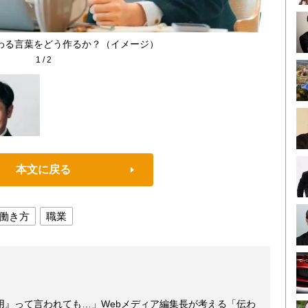
わる言葉をどう作るか？（イメージ）
1
/
2
本文に戻る
働き方
職業
用』って言われても…」Webメディア編集長が考える「伝わ