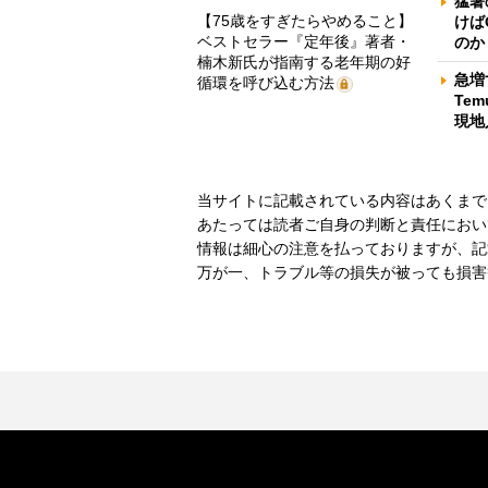
猛暑
【75歳をすぎたらやめること】
けば
ベストセラー『定年後』著者・
のか
楠木新氏が指南する老年期の好
急増
循環を呼び込む方法
Te
現地
当サイトに記載されている内容はあくまで
あたっては読者ご自身の判断と責任におい
情報は細心の注意を払っておりますが、記
万が一、トラブル等の損失が被っても損害