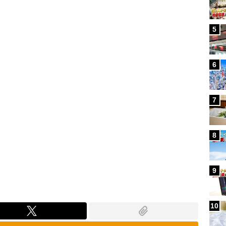
Loaded
:
100.00%
5
6
7
8
9
10