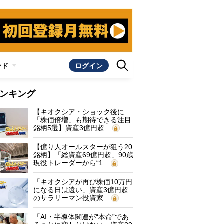
ンド
ログイン
ンキング
【キオクシア・ショック後に
「株価倍増」も期待できる注目
銘柄5選】資産3億円超…
【億り人オールスターが狙う20
銘柄】「総資産69億円超」90歳
現役トレーダーから“1…
「キオクシアが再び株価10万円
になる日は遠い」資産3億円超
のサラリーマン投資家…
「AI・半導体関連が“本命”であ