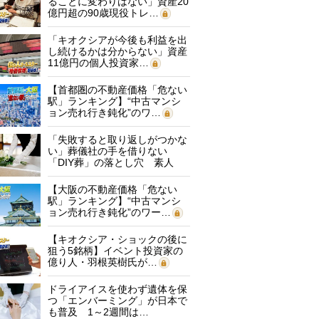
ることに変わりはない」資産20
億円超の90歳現役トレ…
「キオクシアが今後も利益を出
し続けるかは分からない」資産
11億円の個人投資家…
【首都圏の不動産価格「危ない
駅」ランキング】“中古マンシ
ョン売れ行き鈍化”のワ…
「失敗すると取り返しがつかな
い」葬儀社の手を借りない
「DIY葬」の落とし穴 素人
に…
【大阪の不動産価格「危ない
駅」ランキング】“中古マンシ
ョン売れ行き鈍化”のワー…
【キオクシア・ショックの後に
狙う5銘柄】イベント投資家の
億り人・羽根英樹氏が…
ドライアイスを使わず遺体を保
つ「エンバーミング」が日本で
も普及 1～2週間は…