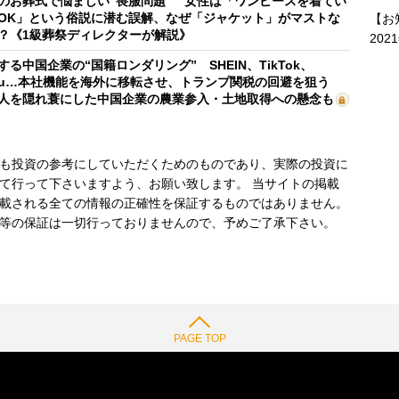
のお葬式で悩ましい“喪服問題” 女性は「ワンピースを着てい
OK」という俗説に潜む誤解、なぜ「ジャケット」がマストな
【お
？《1級葬祭ディレクターが解説》
202
する中国企業の“国籍ロンダリング” SHEIN、TikTok、
mu…本社機能を海外に移転させ、トランプ関税の回避を狙う
人を隠れ蓑にした中国企業の農業参入・土地取得への懸念も
も投資の参考にしていただくためのものであり、実際の投資に
て行って下さいますよう、お願い致します。 当サイトの掲載
載される全ての情報の正確性を保証するものではありません。
等の保証は一切行っておりませんので、予めご了承下さい。
PAGE TOP