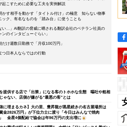
び起こすために必要な工夫を実例解説
が明かす相手を動かす「タイトル付け」の極意 知らない物事
ニック、有名なものを「踏み台」に使うことも
ない…」AI翻訳の脅威に晒される翻訳会社のベテラン社員の
ャンのインタビューぐらい」
だけ週数日勤務で「月収100万円」
立つ日本人ならではの行動
を提供する店で「出禁」になる客のトホホな生態 嘔吐や粗相
じゃない、店側が嫌がる“最悪の客”とは
俵に埋まるカネ】大の里、豊昇龍が黒星続きの名古屋場所は
賞金2826万円」が下位力士に渡り「今日はみんなで焼肉
」 金星4個配給で協会は年96万円の支出増に